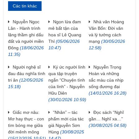
Các tin khác
Nguyễn Ngọc
Ngọn lửa đam
Nhà văn Hoàng
Lân - Hành trình
mê bất tận của
Văn Bổn: Đời văn
lặng thầm ghi dấu
họa sĩ Lê Quang
và lý tưởng cách
đất và người miền
Thỉ
(05/06/2026
mạng
(30/05/2026
Đông
(18/06/2026
10:47)
12:58)
11:35)
Người nghệ sĩ
Ký ức người lính
Nguyễn Trọng
đau đáu nghĩa tình
qua tập truyện
Hoàn và những
tri ân
(12/05/2026
ngắn “Chuyện tình
sắc màu của nhịp
15:18)
của lính” - Nguyễn
sống đương đại
Hữu Diên
(14/01/2026 16:28)
(30/01/2026 10:59)
Giấc mơ nâu:
“Nhân” – tác
Đọc sách “Nghĩ
Mơ hay thực - con
phẩm mới của tác
gần… Nghĩ xa…”
tìm bóng mẹ giữa
giả Nguyễn Sơn
(30/08/2025 04:58)
đời mênh mông
Hùng
(30/08/2025
(15/12/2025 10:51)
14:47)