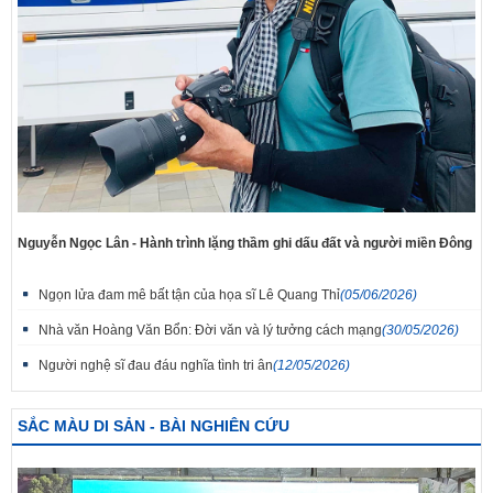
Nguyễn Ngọc Lân - Hành trình lặng thầm ghi dấu đất và người miền Đông
Ngọn lửa đam mê bất tận của họa sĩ Lê Quang Thỉ
(05/06/2026)
Nhà văn Hoàng Văn Bổn: Đời văn và lý tưởng cách mạng
(30/05/2026)
Người nghệ sĩ đau đáu nghĩa tình tri ân
(12/05/2026)
SẮC MÀU DI SẢN - BÀI NGHIÊN CỨU