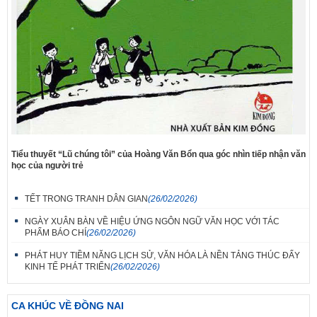
Tiểu thuyết “Lũ chúng tôi” của Hoàng Văn Bổn qua góc nhìn tiếp nhận văn
học của người trẻ
TẾT TRONG TRANH DÂN GIAN
(26/02/2026)
NGÀY XUÂN BÀN VỀ HIỆU ỨNG NGÔN NGỮ VĂN HỌC VỚI TÁC
PHẨM BÁO CHÍ
(26/02/2026)
PHÁT HUY TIỀM NĂNG LỊCH SỬ, VĂN HÓA LÀ NỀN TẢNG THÚC ĐẨY
KINH TẾ PHÁT TRIỂN
(26/02/2026)
CA KHÚC VỀ ĐỒNG NAI