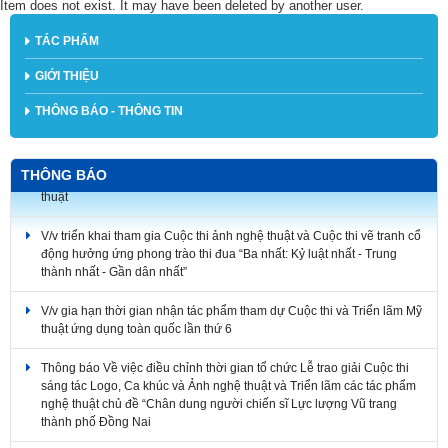
Item does not exist. It may have been deleted by another user.
TÁC PHẨM
GIỚI THIỆU
THÔNG BÁO - THÔNG TIN
THÔNG BÁO
V/v triển khai tham gia Cuộc thi ảnh nghệ thuật và Cuộc thi vẽ tranh cổ
động hưởng ứng phong trào thi đua “Ba nhất: Kỷ luật nhất - Trung
thành nhất - Gần dân nhất”
V/v gia hạn thời gian nhận tác phẩm tham dự Cuộc thi và Triển lãm Mỹ
thuật ứng dụng toàn quốc lần thứ 6
Thông báo Về việc điều chỉnh thời gian tổ chức Lễ trao giải Cuộc thi
sáng tác Logo, Ca khúc và Ảnh nghệ thuật và Triển lãm các tác phẩm
nghệ thuật chủ đề “Chân dung người chiến sĩ Lực lượng Vũ trang
thành phố Đồng Nai
Thông báo về việc gia hạn thời gian nhận tác phẩm tham dự Cuộc thi
sáng tác mẫu biểu trưng Năm APEC 2027 tại Việt Nam