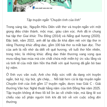
Tập truyện ngắn “Chuyện tình của lính"
Trong sáng tác, Nguyễn Hữu Diên viết thơ và truyện ngắn với một
giọng điệu chân thành, mộc mạc, giàu cảm xúc. Anh đã in chung
hai tập thơ
Giai khúc Thu Đông
(2014) và
Nắng quê hương
(2020).
Đặc biệt, năm 2022, anh để lại dấu ấn khá đậm nét với tập thơ in
riêng
Thương khúc đồng dao
, gồm 100 bài thơ ra mắt bạn đọc. Thơ
của anh là nỗi nhớ da diết về quê hương, về tuổi thơ hồn nhiên,
trong trẻo; là những khúc đồng dao thân thương vang vọng qua
mưa nắng bao mùa mà còn chất chứa một miền ký ức sâu lắng và
và tinh tế của một tâm hồn tha thiết với quê hương đã gắn bó bao
kỷ niệm.
Ở lĩnh vực văn xuôi, Anh cho thấy sức viết đa dạng với truyện
ngắn, bút ký, tùy bút, ghi chép,... Nổi bật hơn cả là tập truyện ngắn
Chuyện tình của lính
gồm 17 truyện ngắn, được trao Giải C - Giải
thưởng Văn học Nghệ thuật hằng năm của tỉnh Đồng Nai năm 2025.
Tập truyện không đi theo lối kể ồn ào về chiến trận, mà lặng lẽ soi
chiếu vào số phận người lính khi đã trở về với cuộc sống đời
thường.