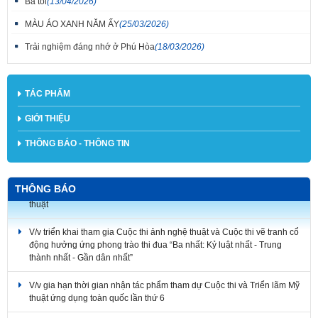
Ba tôi
(13/04/2026)
MÀU ÁO XANH NĂM ẤY
(25/03/2026)
Trải nghiệm đáng nhớ ở Phú Hòa
(18/03/2026)
TÁC PHẨM
GIỚI THIỆU
THÔNG BÁO - THÔNG TIN
THÔNG BÁO
V/v triển khai tham gia Cuộc thi ảnh nghệ thuật và Cuộc thi vẽ tranh cổ
động hưởng ứng phong trào thi đua “Ba nhất: Kỷ luật nhất - Trung
thành nhất - Gần dân nhất”
V/v gia hạn thời gian nhận tác phẩm tham dự Cuộc thi và Triển lãm Mỹ
thuật ứng dụng toàn quốc lần thứ 6
Thông báo Về việc điều chỉnh thời gian tổ chức Lễ trao giải Cuộc thi
sáng tác Logo, Ca khúc và Ảnh nghệ thuật và Triển lãm các tác phẩm