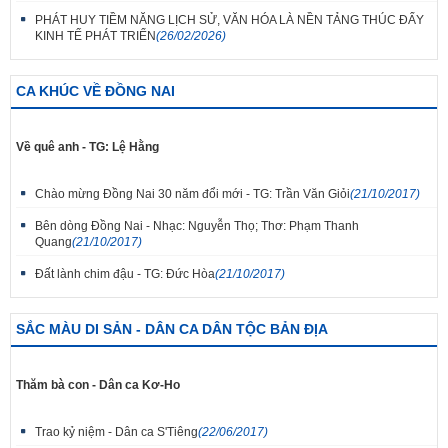
PHÁT HUY TIỀM NĂNG LỊCH SỬ, VĂN HÓA LÀ NỀN TẢNG THÚC ĐẨY
KINH TẾ PHÁT TRIỂN
(26/02/2026)
CA KHÚC VỀ ĐỒNG NAI
Về quê anh - TG: Lệ Hằng
Chào mừng Đồng Nai 30 năm đổi mới - TG: Trần Văn Giỏi
(21/10/2017)
Bên dòng Đồng Nai - Nhạc: Nguyễn Thọ; Thơ: Phạm Thanh
Quang
(21/10/2017)
Đất lành chim đậu - TG: Đức Hòa
(21/10/2017)
SẮC MÀU DI SẢN - DÂN CA DÂN TỘC BẢN ĐỊA
Thăm bà con - Dân ca Kơ-Ho
Trao kỷ niệm - Dân ca S'Tiêng
(22/06/2017)