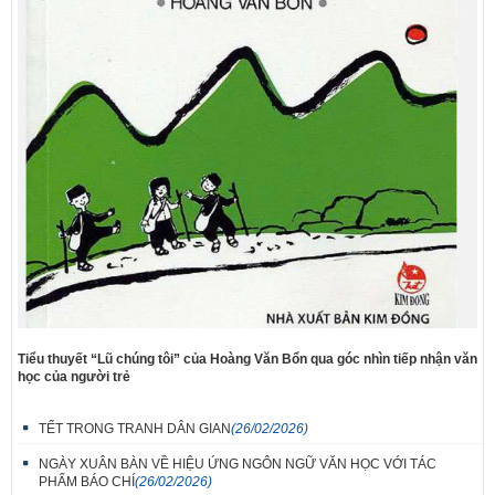
Tiểu thuyết “Lũ chúng tôi” của Hoàng Văn Bổn qua góc nhìn tiếp nhận văn
học của người trẻ
TẾT TRONG TRANH DÂN GIAN
(26/02/2026)
NGÀY XUÂN BÀN VỀ HIỆU ỨNG NGÔN NGỮ VĂN HỌC VỚI TÁC
PHẨM BÁO CHÍ
(26/02/2026)