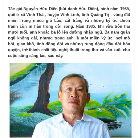
Tác giả Nguyễn Hữu Diên (bút danh Hữu Diên), sinh năm 1965,
quê ở xã Vĩnh Thái, huyện Vĩnh Linh, tỉnh Quảng Trị - vùng đất
miền Trung nhiều gió Lào, cát trắng và những ký ức chiến
tranh còn in hằn trong đời sống. Năm 1985, khi vừa tròn hai
mươi tuổi, anh khoác ba lô lên đường nhập ngũ. Ba năm quân
ngũ không dài, nhưng trong anh là một miền ký ức, nơi mồ
hôi, gian khổ, tình đồng đội và những rung động đầu đời hòa
quyện, trở thành chất liệu nghệ thuật trong thơ và văn xuôi cho
cuộc sống sáng tác, sau này.