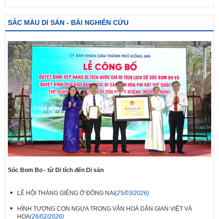
SẮC MÀU DI SẢN - BÀI NGHIÊN CỨU
Sóc Bom Bo - từ Di tích đến Di sản
LỄ HỘI THÁNG GIÊNG Ở ĐỒNG NAI
(25/03/2026)
HÌNH TƯỢNG CON NGỰA TRONG VĂN HOÁ DÂN GIAN VIỆT VÀ
HOA
(26/02/2026)