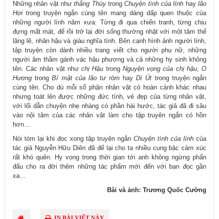
Những nhân vật như
thằng Thùy
trong
Chuyện tình của lính
hay
lão
Hợi
trong truyện ngắn cùng tên mang dáng dấp quen thuộc của
những người lính năm xưa: Từng đi qua chiến tranh, từng chịu
đựng mất mát, để rồi trở lại đời sống thường nhật với một tâm thế
lặng lẽ, nhân hậu và giàu nghĩa tình. Bên cạnh hình ảnh người lính,
tập truyện còn dành nhiều trang viết cho người phụ nữ, những
người âm thầm gánh vác hậu phương và cả những hy sinh không
tên. Các nhân vật như
chị Hậu
trong
Nguyện vọng của chị hậu
,
O
Hương
trong
Bí mật của lão tư ròm
hay
Dì Út
trong truyện ngắn
cùng tên. Cho dù mỗi số phận nhân vật có hoàn cảnh khác nhau
nhưng toát lên được những đức tính, vẻ đẹp của từng nhân vật,
với lối dẫn chuyện nhẹ nhàng có phần hài hước, tác giả đã đi sâu
vào nội tâm của các nhân vật làm cho tập truyên ngắn có hồn
hơn…
Nói tóm lại khi đọc xong tập truyện ngắn
Chuyện tình của lính
của
tác giả Nguyễn Hữu Diên đã để lại cho ta nhiều cung bậc cảm xúc
rất khó quên. Hy vọng trong thời gian tới anh không ngừng phấn
đấu cho ra đời thêm những tác phẩm mới đến với bạn đọc gần
xa…
Bài và ảnh: Trương Quốc Cường
IN BÀI VIẾT NÀY