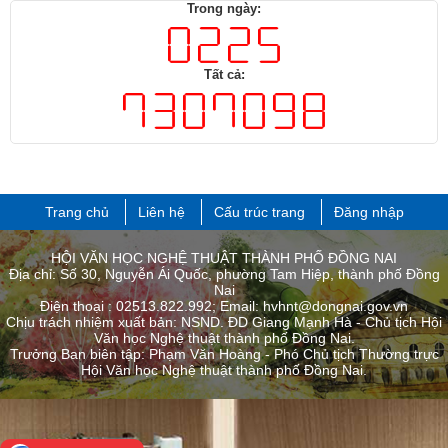
Trong ngày:
Tất cả:
Trang chủ
Liên hệ
Cấu trúc trang
Đăng nhập
HỘI VĂN HỌC NGHỆ THUẬT THÀNH PHỐ ĐỒNG NAI
Địa chỉ: Số 30, Nguyễn Ái Quốc, phường Tam Hiệp, thành phố Đồng
Nai
Điện thoại : 02513.822.992; Email: hvhnt@dongnai.gov.vn
Chịu trách nhiệm xuất bản: NSND. ĐD Giang Mạnh Hà - Chủ tịch Hội
Văn học Nghệ thuật thành phố Đồng Nai.
Trưởng Ban biên tập: Phạm Văn Hoàng - Phó Chủ tịch Thường trực
Hội Văn học Nghệ thuật thành phố ​Đồng Nai.