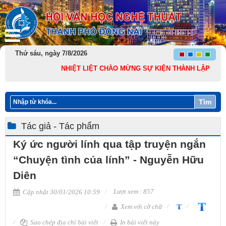
Thứ sáu, ngày 7/8/2026
NHIỆT LIỆT CHÀO MỪNG SỰ KIỆN THÀNH LẬP THÀNH PHỐ 
Tìm
Tác giả - Tác phẩm
Ký ức người lính qua tập truyện ngắn
“Chuyện tình của lính” - Nguyễn Hữu
Diên
Lượt xem : 857
Cập nhật 30/01/2026 10:59
Xem với cỡ chữ
Sao chép địa chỉ bài viết
In bài viết này