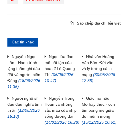
Sao chép địa chỉ bài viết
Các tin khác
Nguyễn Ngọc
Ngọn lửa đam
Nhà văn Hoàng
Lân - Hành trình
mê bất tận của
Văn Bổn: Đời văn
lặng thầm ghi dấu
họa sĩ Lê Quang
và lý tưởng cách
đất và người miền
Thỉ
(05/06/2026
mạng
(30/05/2026
Đông
(18/06/2026
10:47)
12:58)
11:35)
Người nghệ sĩ
Nguyễn Trọng
Giấc mơ nâu:
đau đáu nghĩa tình
Hoàn và những
Mơ hay thực - con
tri ân
(12/05/2026
sắc màu của nhịp
tìm bóng mẹ giữa
15:18)
sống đương đại
đời mênh mông
(14/01/2026 16:28)
(15/12/2025 10:51)