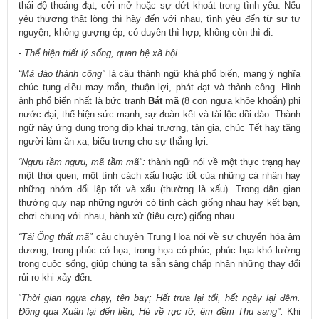
thái độ thoáng đạt, cởi mở hoặc sự dứt khoát trong tình yêu. Nếu
yêu thương thật lòng thì hãy đến với nhau, tình yêu đến từ sự tự
nguyện, không gượng ép; có duyên thì hợp, không còn thì đi.
- Thể hiện triết lý sống, quan hệ xã hội
“Mã đáo thành công"
là câu thành ngữ khá phổ biến, mang ý nghĩa
chúc tụng điều may mắn, thuận lợi, phát đạt và thành công. Hình
ảnh phổ biến nhất là bức tranh
Bát mã
(8 con ngựa khỏe khoắn) phi
nước đại, thể hiện sức mạnh, sự đoàn kết và tài lộc dồi dào. Thành
ngữ này ứng dụng trong dịp khai trương, tân gia, chúc Tết hay tặng
người làm ăn xa, biểu trưng cho sự thắng lợi.
“Ngưu tầm ngưu, mã tầm mã":
thành ngữ nói về một thực trạng hay
một thói quen, một tính cách xấu hoặc tốt của những cá nhân hay
những nhóm đối lập tốt và xấu (thường là xấu). Trong dân gian
thường quy nạp những người có tính cách giống nhau hay kết bạn,
chơi chung với nhau, hành xử (tiêu cực) giống nhau.
“Tái Ông thất mã"
câu chuyện Trung Hoa nói về sự chuyển hóa âm
dương, trong phúc có họa, trong họa có phúc, phúc họa khó lường
trong cuộc sống, giúp chúng ta sẵn sàng chấp nhận những thay đổi
rủi ro khi xảy đến.
“
Thời gian ngựa chạy, tên bay; Hết trưa lại tối, hết ngày lại đêm.
Đông qua Xuân lại đến liền; Hè về rực rỡ, êm đềm Thu sang".
Khi