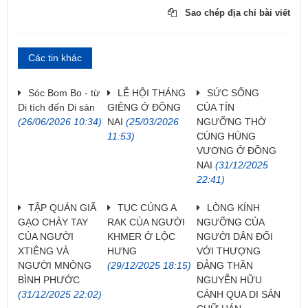
Sao chép địa chỉ bài viết
Các tin khác
Sóc Bom Bo - từ
LỄ HỘI THÁNG
SỨC SỐNG
Di tích đến Di sản
GIÊNG Ở ĐỒNG
CỦA TÍN
(26/06/2026 10:34)
NAI
(25/03/2026
NGƯỠNG THỜ
11:53)
CÚNG HÙNG
VƯƠNG Ở ĐỒNG
NAI
(31/12/2025
22:41)
TẬP QUÁN GIÃ
TỤC CÚNG A
LÒNG KÍNH
GẠO CHÀY TAY
RAK CỦA NGƯỜI
NGƯỠNG CỦA
CỦA NGƯỜI
KHMER Ở LỘC
NGƯỜI DÂN ĐỐI
XTIÊNG VÀ
HƯNG
VỚI THƯỢNG
NGƯỜI MNÔNG
(29/12/2025 18:15)
ĐẲNG THẦN
BÌNH PHƯỚC
NGUYỄN HỮU
(31/12/2025 22:02)
CẢNH QUA DI SẢN