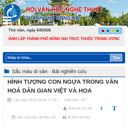
Thứ năm, ngày 6/8/2026
NH LẬP THÀNH PHỐ ĐỒNG NAI TRỰC THUỘC TRUNG ƯƠNG VÀ 136 NĂM NGÀ
Tìm
Sắc màu di sản - Bài nghiên cứu
HÌNH TƯỢNG CON NGỰA TRONG VĂN
HOÁ DÂN GIAN VIỆT VÀ HOA
Lượt xem : 417
Cập nhật 26/02/2026 17:29
Xem với cỡ chữ
Sao chép địa chỉ bài viết
In bài viết này