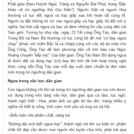
Phật giáo (theo Huỳnh Ngọc Trảng và Nguyễn Đại Phúc trong
“Đặc
khảo về tín ngưỡng thờ Gia thần"
). Người Việt và người Hoa
thường có tục đốt ngựa và hạc giấy sau khi hoàn tất cúng tế.
Người ta đặt những tờ sớ vào ngựa giấy và hạc giấy rồi đốt với ý
nghĩa: hai linh vật ngựa và hạc sẽ đem những lời cầu cúng đến cõi
Tam giới. Tương tự như vậy, ngày 23 Tết cúng Ông Táo, dân gian
Trung Bộ và Nam Bộ thường có tục cúng bộ đồ mã “cò bay ngựa
chạy" (khác với miền Bắc là cá chép) cùng với các bộ áo mão cho
Ông Công, Ông Táo để làm phương tiện về trời báo cáo Ngọc
Hoàng chuyện “bếp núc" của trần gian. Ông Táo Nam Bộ dùng ngựa
đi dưới đất và dùng hạc (cò) bay lên trời rất linh hoạt trong nghi
thức cúng tiễn Ông Táo vào mỗi dịp cuối năm chuẩn bị đón năm
mới trong tín ngưỡng dân gian.
Ngựa trong văn học dân gian
Con ngựa không chỉ tồn tại trong tín ngưỡng dân gian mà còn được
sử dụng trong kho tàng văn học dân gian qua ca dao, tục ngữ,
thành ngữ Việt - Hoa; phản ánh sự gắn bó lâu đời, mang nhiều ý
nghĩa về triết lý sống, tình cảm, tình yêu và ứng xử xã hội…
- Biểu hiện cho phẩm chất, năng lực
“Đường dài mới biết ngựa hay":
thành ngữ nói lên sự kiên trì, phẩm
chất tốt đẹp cần được mọi người rèn luyện chịu khó; phải trải qua