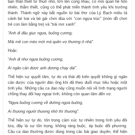
bạn thân thiết từ thuở nhỏ, lớn lên cùng nhau, có mối quan hệ hồn
nhiên, thắm thiết, cũng có thể phát triển thành tình yêu khi trưởng
thành. Thành ngữ này bắt nguồn từ bài thơ của Lý Bạch miêu tả
cảnh bé trai và bé gái chơi đùa với “con ngựa trúc" (món đồ chơi
trẻ con làm bằng tre) và “trái mơ xanh".
“Anh đi đâu giục ngựa, buông cương;
Mải mê con mèo mới mà quên vợ thương ở nhà"
Hoặc:
“
Anh đi như ngựa buông cương;
Ai ngăn cản được anh đương chạy dài"
.
Thể hiện sự quyết tâm, tự do và thái độ kiên quyết không gì ngăn
cản được của người đàn ông khi đã theo đuổi mục tiêu hoặc một
tình yêu. Những câu ca dao này cũng muốn nói về tình trạng người
chồng thay đổi hay ngoại tình, không còn quan tâm đến vợ.
“Ngựa buông cương về đường ngựa buông,
Ai thương người thương nhớ thì thương".
Thể hiện sự tự do, tôn trọng cảm xúc tự nhiên trong tình yêu đôi
lứa, đây là sự tôn trọng, không ràng buộc, ép buộc đối phương.
Câu ca dao thường được dùng trong các bài giao duyên, thể hiện