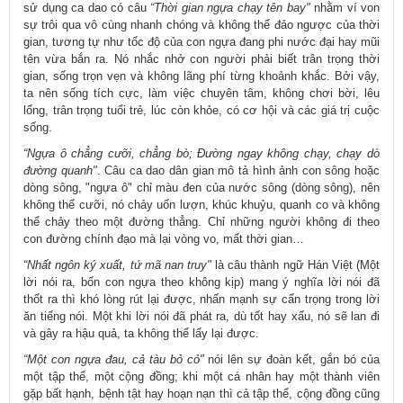
sử dụng ca dao có câu
“Thời gian ngựa chạy tên bay"
nhằm ví von
sự trôi qua vô cùng nhanh chóng và không thể đảo ngược của thời
gian, tương tự như tốc độ của con ngựa đang phi nước đại hay mũi
tên vừa bắn ra. Nó nhắc nhở con người phải biết trân trọng thời
gian, sống trọn vẹn và không lãng phí từng khoảnh khắc. Bởi vậy,
ta nên sống tích cực, làm việc chuyên tâm, không chơi bời, lêu
lổng, trân trọng tuổi trẻ, lúc còn khỏe, có cơ hội và các giá trị cuộc
sống.
“Ngựa ô chẳng cưỡi, chẳng bò; Đường ngay không chạy, chạy dò
đường quanh"
. Câu ca dao dân gian mô tả hình ảnh con sông hoặc
dòng sông, "ngựa ô" chỉ màu đen của nước sông (dòng sông), nên
không thể cưỡi, nó chảy uốn lượn, khúc khuỷu, quanh co và không
thể chảy theo một đường thẳng. Chỉ những người không đi theo
con đường chính đạo mà lại vòng vo, mất thời gian…
“Nhất ngôn ký xuất, tứ mã nan truy"
là câu thành ngữ Hán Việt (Một
lời nói ra, bốn con ngựa theo không kịp) mang ý nghĩa lời nói đã
thốt ra thì khó lòng rút lại được, nhấn mạnh sự cẩn trọng trong lời
ăn tiếng nói. Một khi lời nói đã phát ra, dù tốt hay xấu, nó sẽ lan đi
và gây ra hậu quả, ta không thể lấy lại được.
“Một con ngựa đau, cả tàu bỏ cỏ"
nói lên sự đoàn kết, gắn bó của
một tập thể, một cộng đồng; khi một cá nhân hay một thành viên
gặp bất hạnh, bệnh tật hay hoạn nạn thì cả tập thể, cộng đồng cũng