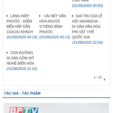
CHỮ HÁN
(01/09/2025 00:50)
LÀNG HIỆP
VÀI NÉT VĂN
GIÁ TRỊ CỦA LỄ
PHƯỚC - ĐIỂM
HÓA NGƯỜI
HỘI SAYANGVA -
ĐẾN HẤP DẪN
S'TIÊNG BÌNH
DI SẢN VĂN HÓA
CỦA DU KHÁCH
PHƯỚC
PHI VẬT THỂ
(01/09/2025 00:15)
(01/09/2025 00:13)
QUỐC GIA
(31/08/2025 22:54)
CON ĐƯỜNG
DI SẢN GỐM MỸ
NGHỆ BIÊN HÒA
(31/08/2025 21:01)
1 - 10
TÁC GIẢ - TÁC PHẨM