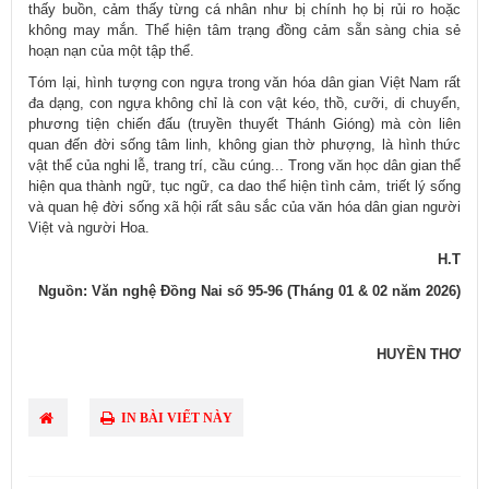
thấy buồn, cảm thấy từng cá nhân như bị chính họ bị rủi ro hoặc
không may mắn. Thể hiện tâm trạng đồng cảm sẵn sàng chia sẻ
hoạn nạn của một tập thể.
Tóm lại, hình tượng con ngựa trong văn hóa dân gian Việt Nam rất
đa dạng, con ngựa không chỉ là con vật kéo, thồ, cưỡi, di chuyển,
phương tiện chiến đấu (truyền thuyết Thánh Gióng) mà còn liên
quan đến đời sống tâm linh, không gian thờ phượng, là hình thức
vật thể của nghi lễ, trang trí, cầu cúng... Trong văn học dân gian thể
hiện qua thành ngữ, tục ngữ, ca dao thể hiện tình cảm, triết lý sống
và quan hệ đời sống xã hội rất sâu sắc của văn hóa dân gian người
Việt và người Hoa.
H.T
Nguồn: Văn nghệ Đồng Nai số 95-96 (Tháng 01 & 02 năm 2026)
HUYỀN THƠ
IN BÀI VIẾT NÀY