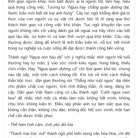
thời gian người khác mới biết được ai là người tốt, làm hay, hiệu
quả trong công việc. Tương tự “
Ngựa hay chẳng quản đường dài,
Nước kiệu mới biết tài trai anh hùng"
. Câu tục ngữ khẳng định giá trị
thực của con người và sự vật chỉ được bộc lộ rõ ràng qua thử
thách thời gian và công việc khó khăn. Tục ngữ khuyên răn con
người không nên vội vàng đánh giá bề ngoài mà hãy nhìn vào kết
quả lâu dài, sự kiên trì và bản lĩnh vượt qua khó khăn. Câu này
thường được dùng để khích lệ tinh thần kiên trì, nỗ lực hết mình
trong sự nghiệp và cuộc sống để đạt được thành công bền vững.
Thành ngữ
“Ngựa non háu đá"
với ý nghĩa nhắc nhở người trẻ tuổi
thường hay tự mãn, ỷ vào sức mình kiêu ngạo, hung hăng, thiếu
chín chắn. Hay
“Ngựa quen đường cũ"
chỉ thói quen khó bỏ, chứng
nào tật nấy, một tính cách không tốt. Khi nói về tính cách thẳng
thắn bộc trực, dân gian thường nói “
Thẳng như ruột ngựa"
đại diện
cho phẩm chất con người, tính tình thẳng thắn, rõ ràng, đáng tin
cậy. Dân gian Việt Nam cũng có câu thành ngữ
“Cưỡi ngựa xem
hoa"
để nhắc nhở một cá nhân làm việc không hết mình, không
chịu khó, không kiên trì. Điều này phản ánh sự làm việc qua loa,
không cẩn thận, không chu đáo, không dốc hết sức mình, một hạn
chế cần được khắc phục.
- Thể hiện tình cảm, tình yêu đôi lứa
“Thanh mai trúc mã"
thành ngữ phổ biến trong văn hóa Hoa, chỉ đôi