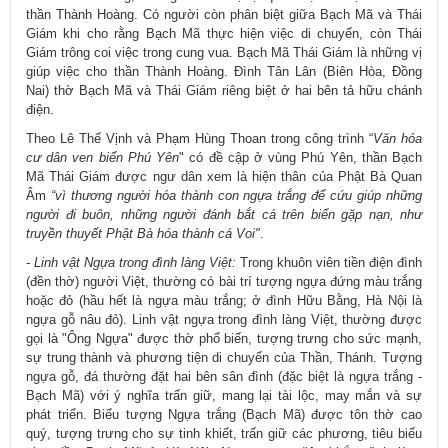
thần Thành Hoàng. Có người còn phân biệt giữa Bạch Mã và Thái
Giám khi cho rằng Bạch Mã thực hiện việc di chuyển, còn Thái
Giám trông coi việc trong cung vua. Bạch Mã Thái Giám là những vị
giúp việc cho thần Thành Hoàng. Đình Tân Lân (Biên Hòa, Đồng
Nai) thờ Bạch Mã và Thái Giám riêng biệt ở hai bên tả hữu chánh
điện.
Theo Lê Thế Vịnh và Phạm Hùng Thoan trong công trình “
Văn hóa
cư dân ven biển Phú Yên
" có đề cập ở vùng Phú Yên, thần Bạch
Mã Thái Giám được ngư dân xem là hiện thân của Phật Bà Quan
Âm
“vì thương người hóa thành con ngựa trắng để cứu giúp những
người đi buôn, những người đánh bắt cá trên biển gặp nạn, như
truyền thuyết Phật Bà hóa thành cá Voi"
.
- Linh vật Ngựa trong đình làng Việt:
Trong khuôn viên tiền điện đình
(đền thờ) người Việt, thường có bài trí tượng ngựa đứng màu trắng
hoặc đỏ (hầu hết là ngựa màu trắng; ở đình Hữu Bằng, Hà Nội là
ngựa gỗ nâu đỏ). Linh vật ngựa trong đình làng Việt, thường được
gọi là "Ông Ngựa" được thờ phổ biến, tượng trưng cho sức mạnh,
sự trung thành và phương tiện di chuyển của Thần, Thánh. Tượng
ngựa gỗ, đá thường đặt hai bên sân đình (đặc biệt là ngựa trắng -
Bạch Mã) với ý nghĩa trấn giữ, mang lại tài lộc, may mắn và sự
phát triển. Biểu tượng Ngựa trắng (Bạch Mã) được tôn thờ cao
quý, tượng trưng cho sự tinh khiết, trấn giữ các phương, tiêu biểu