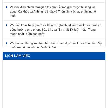
Về việc điều chỉnh thời gian tổ chức Lễ trao giải Cuộc thi sáng tác
Logo, Ca khúc và Ảnh nghệ thuật và Triển lãm các tác phẩm nghệ
thuật
V/v triển khai tham gia Cuộc thi ảnh nghệ thuật và Cuộc thi vẽ tranh cổ
động hưởng ứng phong trào thi đua “Ba nhất: Kỷ luật nhất - Trung
thành nhất - Gần dân nhất”
V/v gia hạn thời gian nhận tác phẩm tham dự Cuộc thi và Triển lãm Mỹ
thuật ứng dụng toàn quốc lần thứ 6
LỊCH LÀM VIỆC