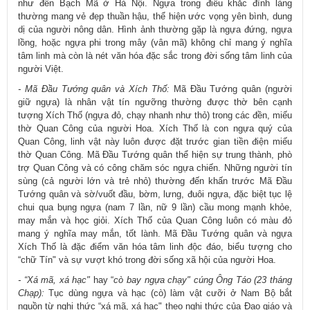
như đền Bạch Mã ở Hà Nội. Ngựa trong điêu khắc đình làng
thường mang vẻ đẹp thuần hậu, thể hiện ước vọng yên bình, dung
dị của người nông dân. Hình ảnh thường gặp là ngựa đứng, ngựa
lồng, hoặc ngựa phi trong mây (vân mã) không chỉ mang ý nghĩa
tâm linh mà còn là nét văn hóa đặc sắc trong đời sống tâm linh của
người Việt.
- Mã Đầu Tướng quân và Xích Thố:
Mã Đầu Tướng quân (người
giữ ngựa) là nhân vật tín ngưỡng thường được thờ bên cạnh
tượng Xích Thố (ngựa đỏ, chạy nhanh như thỏ) trong các đền, miếu
thờ Quan Công của người Hoa. Xích Thố là con ngựa quý của
Quan Công, linh vật này luôn được đặt trước gian tiền điện miếu
thờ Quan Công. Mã Đầu Tướng quân thể hiện sự trung thành, phò
trợ Quan Công và có công chăm sóc ngựa chiến. Những người tín
sùng (cả người lớn và trẻ nhỏ) thường đến khấn trước Mã Đầu
Tướng quân và sờ/vuốt đầu, bờm, lưng, đuôi ngựa, đặc biệt tục lệ
chui qua bụng ngựa (nam 7 lần, nữ 9 lần) cầu mong mạnh khỏe,
may mắn và học giỏi. Xích Thố của Quan Công luôn có màu đỏ
mang ý nghĩa may mắn, tốt lành. Mã Đầu Tướng quân và ngựa
Xích Thố là đặc điểm văn hóa tâm linh độc đáo, biểu tượng cho
“chữ Tín" và sự vượt khó trong đời sống xã hội của người Hoa.
- “Xá mã, xá hạc"
hay “
cò bay ngựa chạy" cúng Ông Táo (23 tháng
Chạp):
Tục dùng ngựa và hạc (cò) làm vật cưỡi ở Nam Bộ bắt
nguồn từ nghi thức “xá mã, xá hạc" theo nghi thức của Đạo giáo và