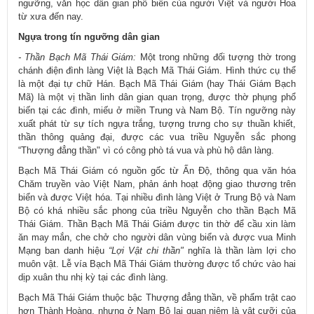
ngưỡng, văn học dân gian phổ biến của người Việt và người Hoa
từ xưa đến nay.
Ngựa trong tín ngưỡng dân gian
- Thần Bạch Mã Thái Giám:
Một trong những đối tượng thờ trong
chánh điện đình làng Việt là Bạch Mã Thái Giám. Hình thức cụ thể
là một đại tự chữ Hán. Bạch Mã Thái Giám (hay Thái Giám Bạch
Mã) là một vị thần linh dân gian quan trọng, được thờ phụng phổ
biến tại các đình, miếu ở miền Trung và Nam Bộ. Tín ngưỡng này
xuất phát từ sự tích ngựa trắng, tượng trưng cho sự thuần khiết,
thần thông quảng đại, được các vua triều Nguyễn sắc phong
“Thượng đẳng thần" vì có công phò tá vua và phù hộ dân làng.
Bạch Mã Thái Giám có nguồn gốc từ Ấn Độ, thông qua văn hóa
Chăm truyền vào Việt Nam, phản ánh hoạt động giao thương trên
biển và được Việt hóa. Tại nhiều đình làng Việt ở Trung Bộ và Nam
Bộ có khá nhiều sắc phong của triều Nguyễn cho thần Bạch Mã
Thái Giám. Thần Bạch Mã Thái Giám được tin thờ để cầu xin làm
ăn may mắn, che chở cho người dân vùng biển và được vua Minh
Mạng ban danh hiệu
“Lợi Vật chi thần"
nghĩa là thần làm lợi cho
muôn vật. Lễ vía Bạch Mã Thái Giám thường được tổ chức vào hai
dịp xuân thu nhị kỳ tại các đình làng.
Bạch Mã Thái Giám thuộc bậc Thượng đẳng thần, về phẩm trật cao
hơn Thành Hoàng, nhưng ở Nam Bộ lại quan niệm là vật cưỡi của