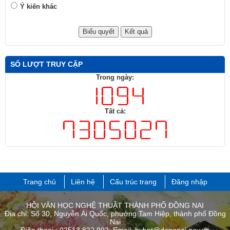
Ý kiến khác
SỐ LƯỢT TRUY CẬP
Trong ngày:
Tất cả:
Trang chủ
Liên hệ
Cấu trúc trang
Đăng nhập
HỘI VĂN HỌC NGHỆ THUẬT THÀNH PHỐ ĐỒNG NAI
Địa chỉ: Số 30, Nguyễn Ái Quốc, phường Tam Hiệp, thành phố Đồng
Nai
Điện thoại : 02513.822.992; Email: hvhnt@dongnai.gov.vn