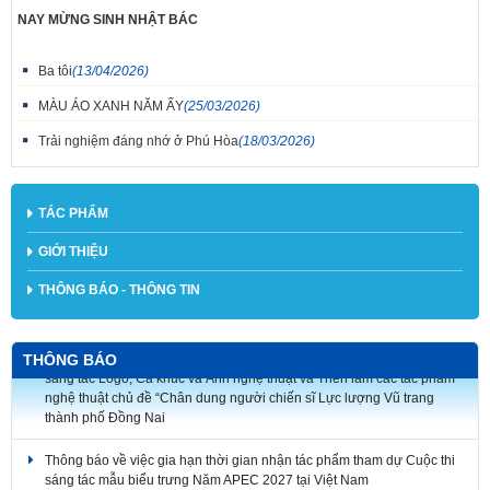
NAY MỪNG SINH NHẬT BÁC
Ba tôi
(13/04/2026)
MÀU ÁO XANH NĂM ẤY
(25/03/2026)
Trải nghiệm đáng nhớ ở Phú Hòa
(18/03/2026)
TÁC PHẨM
GIỚI THIỆU
THÔNG BÁO - THÔNG TIN
Thông báo Về việc điều chỉnh thời gian tổ chức Lễ trao giải Cuộc thi
sáng tác Logo, Ca khúc và Ảnh nghệ thuật và Triển lãm các tác phẩm
THÔNG BÁO
nghệ thuật chủ đề “Chân dung người chiến sĩ Lực lượng Vũ trang
thành phố Đồng Nai
Thông báo về việc gia hạn thời gian nhận tác phẩm tham dự Cuộc thi
sáng tác mẫu biểu trưng Năm APEC 2027 tại Việt Nam