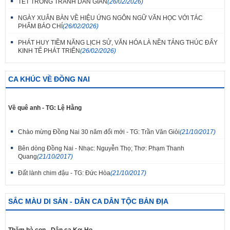
TẾT TRONG TRANH DÂN GIAN
(26/02/2026)
NGÀY XUÂN BÀN VỀ HIỆU ỨNG NGÔN NGỮ VĂN HỌC VỚI TÁC
PHẨM BÁO CHÍ
(26/02/2026)
PHÁT HUY TIỀM NĂNG LỊCH SỬ, VĂN HÓA LÀ NỀN TẢNG THÚC ĐẨY
KINH TẾ PHÁT TRIỂN
(26/02/2026)
CA KHÚC VỀ ĐỒNG NAI
Về quê anh - TG: Lệ Hằng
Chào mừng Đồng Nai 30 năm đổi mới - TG: Trần Văn Giỏi
(21/10/2017)
Bên dòng Đồng Nai - Nhạc: Nguyễn Thọ; Thơ: Phạm Thanh
Quang
(21/10/2017)
Đất lành chim đậu - TG: Đức Hòa
(21/10/2017)
SẮC MÀU DI SẢN - DÂN CA DÂN TỘC BẢN ĐỊA