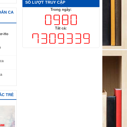
SỐ LƯỢT TRUY CẬP
Trong ngày:
 DÂN CA
Tất cả:
Kơ-Ho
a
 ca
ca
ÁC TRẺ