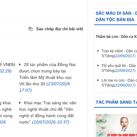
SẮC MÀU DI SẢN -
DÂN TỘC BẢN ĐỊA
Sao chép địa chỉ bài viết
Thăm bà con - Dân ca 
Trao kỷ niệm - Dân c
S'Tiêng
(22/06/2017)
HÍ VNĐN
28 tác phẩm của Đồng Nai
Tôi yêu quê tôi - Dân
02:29)
được chọn trưng bày tại
S'Tiêng
(22/06/2017)
Triển lãm Mỹ thuật khu vực
Lời mẹ ru con - Dân 
VII lần thứ 30
(23/07/2026
S'Tiêng
(22/06/2017)
17:07)
TÁC PHẨM SÁNG T
 khai
Khai mạc Trại sáng tác văn
h nghệ
học nghệ thuật chủ đề “Văn
át vọng
nghệ sĩ đồng hành cùng đất
026
nước”
(10/07/2026 10:37)