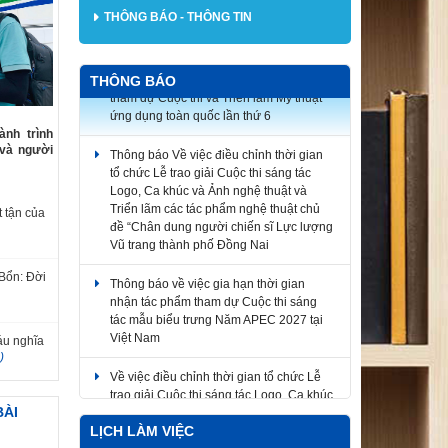
THÔNG BÁO - THÔNG TIN
V/v gia hạn thời gian nhận tác phẩm
THÔNG BÁO
tham dự Cuộc thi và Triển lãm Mỹ thuật
ứng dụng toàn quốc lần thứ 6
nh trình
Thông báo Về việc điều chỉnh thời gian
 và người
tổ chức Lễ trao giải Cuộc thi sáng tác
Logo, Ca khúc và Ảnh nghệ thuật và
Triển lãm các tác phẩm nghệ thuật chủ
đề “Chân dung người chiến sĩ Lực lượng
 tận của
Vũ trang thành phố Đồng Nai
Thông báo về việc gia hạn thời gian
Bổn: Đời
nhận tác phẩm tham dự Cuộc thi sáng
tác mẫu biểu trưng Năm APEC 2027 tại
Việt Nam
áu nghĩa
)
Về việc điều chỉnh thời gian tổ chức Lễ
trao giải Cuộc thi sáng tác Logo, Ca khúc
và Ảnh nghệ thuật và Triển lãm các tác
BÀI
phẩm nghệ thuật
LỊCH LÀM VIỆC