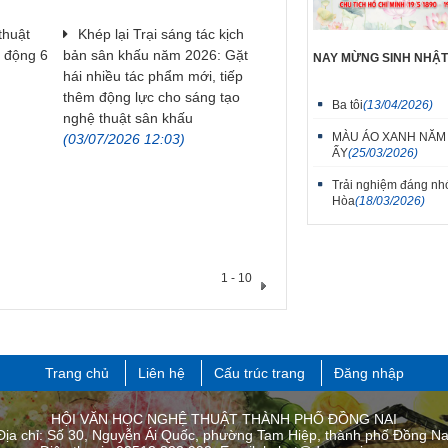
thuật
Khép lại Trại sáng tác kịch
t động 6
bản sân khấu năm 2026: Gặt
NAY MỪNG SINH NHẬ
hái nhiều tác phẩm mới, tiếp
thêm động lực cho sáng tạo
Ba tôi
(13/04/2026)
nghệ thuật sân khấu
MÀU ÁO XANH NĂM
(03/07/2026 12:03)
ẤY
(25/03/2026)
Trải nghiệm đáng nhơ
Hòa
(18/03/2026)
1 - 10
Trang chủ
Liên hệ
Cấu trúc trang
Đăng nhập
HỘI VĂN HỌC NGHỆ THUẬT THÀNH PHỐ ĐỒNG NAI
Địa chỉ: Số 30, Nguyễn Ái Quốc, phường Tam Hiệp, thành phố Đồng Na