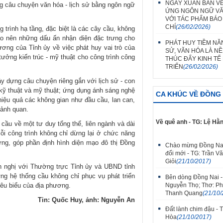
NGÀY XUÂN BÀN VỀ
g câu chuyện văn hóa - lịch sử bằng ngôn ngữ
ỨNG NGÔN NGỮ V
VỚI TÁC PHẨM BÁO
CHÍ
(26/02/2026)
 trình hạ tầng, đặc biệt là các cây cầu, không
ạo nên những dấu ấn nhận diện đặc trưng cho
PHÁT HUY TIỀM NĂ
ơng của Tỉnh ủy về việc phát huy vai trò của
SỬ, VĂN HÓA LÀ N
 tưởng kiến trúc - mỹ thuật cho công trình công
THÚC ĐẨY KINH TẾ
TRIỂN
(26/02/2026)
ây dựng câu chuyện riêng gắn với lịch sử - con
kỹ thuật và mỹ thuật; ứng dụng ánh sáng nghệ
CA KHÚC VỀ ĐỒNG 
c hiệu quả các không gian như đầu cầu, lan can,
cảnh quan.
Về quê anh - TG: Lệ Hằ
u về một tư duy tổng thể, liên ngành và dài
mỗi công trình không chỉ dừng lại ở chức năng
ưng, góp phần định hình diện mạo đô thị Đồng
Chào mừng Đồng Na
đổi mới - TG: Trần V
Giỏi
(21/10/2017)
n nghị với Thường trực Tỉnh ủy và UBND tỉnh
ựng hệ thống cầu không chỉ phục vụ phát triển
Bên dòng Đồng Nai -
iêu biểu của địa phương.
Nguyễn Thọ; Thơ: P
Thanh Quang
(21/10/
Tin: Quốc Huy, ảnh: Nguyễn An
Đất lành chim đậu - 
Hòa
(21/10/2017)