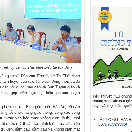
 Tỉnh ủy Lê Thị Thái phát biểu tại tọa đàm
yên giáo và Dân vận Tỉnh ủy Lê Thị Thái đánh
p tâm huyết của các đại biểu. Đồng thời, bà đề
 các nội dung, báo cáo về Ban Tuyên giáo và
khai, góp phần thực hiện hiệu quả các nhiệm
Tiểu thuyết “Lũ chúng
Hoàng Văn Bổn qua góc 
nhận văn học của người
tại phường Trấn Biên gồm: cầu Hóa An, cầu An
 ứng tốt chức năng giao thông, song các công
ểu tượng văn hóa trong không gian đô thị, khai
TẾT TRONG TRANH
 tổ chức mỹ thuật, tạo hình kiến trúc và chiếu
GIAN
(26/02/2026)
 trụ đèn, dầm cầu, gầm cầu và không gian mặt