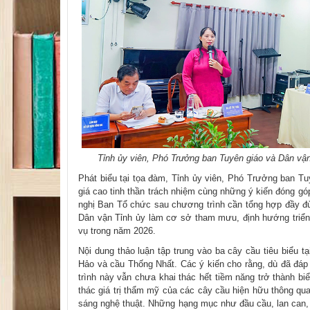
Tỉnh ủy viên, Phó Trưởng ban Tuyên giáo và​ ​Dân vận
Phát biểu tại tọa đàm, Tỉnh ủy viên, Phó Trưởng ban Tu
giá cao tinh thần trách nhiệm cùng những ý kiến đóng gó
nghị Ban Tổ chức sau chương trình cần tổng hợp đầy đủ
Dân vận Tỉnh ủy làm cơ sở tham mưu, định hướng triển 
vụ trong năm 2026.
Nội dung thảo luận tập trung vào ba cây cầu tiêu biểu 
Hảo và cầu Thống Nhất. Các ý kiến cho rằng, dù đã đáp
trình này vẫn chưa khai thác hết tiềm năng trở thành bi
thác giá trị thẩm mỹ của các cây cầu hiện hữu thông qua
sáng nghệ thuật. Những hạng mục như đầu cầu, lan can,