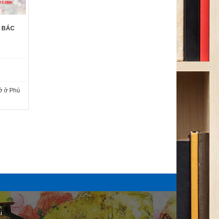
T BÁC
́ ở Phú
i