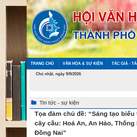
TRANG CHỦ
VĂN HÓA & SỰ KIỆN
TÁC GIẢ - T
Chủ nhật, ngày 9/8/2026
Tin tức - sự kiện
Tọa đàm chủ đề: “Sáng tạo biểu 
cây cầu: Hoá An, An Hảo, Thống N
Đồng Nai”