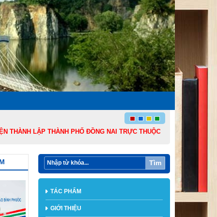
NH LẬP THÀNH PHỐ ĐỒNG NAI TRỰC THUỘC TRUNG ƯƠNG VÀ 136 NĂM NG
ẨM
Tìm
TÁC PHẨM
GIỚI THIỆU