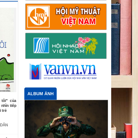
ALBUM ẢNH
 tôi” của
nhìn tiếp
 trẻ
 DÂN