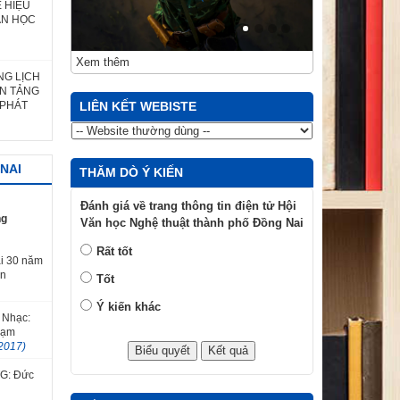
 HIỆU
ĂN HỌC
Xem thêm
NG LỊCH
ỀN TẢNG
 PHÁT
LIÊN KẾT WEBISTE
NAI
THĂM DÒ Ý KIẾN
Đánh giá về trang thông tin điện tử Hội
ng
Văn học Nghệ thuật thành phố Đồng Nai
Rất tốt
i 30 năm
ăn
Tốt
Ý kiến khác
 Nhạc:
hạm
2017)
TG: Đức