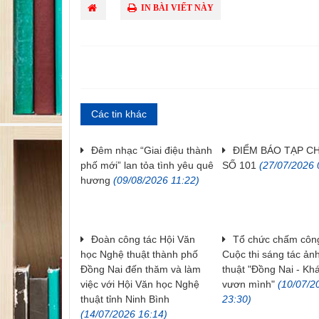
IN BÀI VIẾT NÀY
Các tin khác
Đêm nhạc “Giai điệu thành
ĐIỂM BÁO TẠP C
phố mới” lan tỏa tình yêu quê
SỐ 101
(27/07/2026 
hương
(09/08/2026 11:22)
Đoàn công tác Hội Văn
Tổ chức chấm công
học Nghệ thuật thành phố
Cuộc thi sáng tác ản
Đồng Nai đến thăm và làm
thuật "Đồng Nai - Kh
việc với Hội Văn học Nghệ
vươn mình"
(10/07/2
thuật tỉnh Ninh Bình
23:30)
(14/07/2026 16:14)