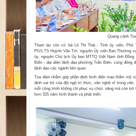
Quang cảnh Tọ
Tham dự còn có: bà Lê Thị Thái - Tỉnh ủy viên, Phó
PGS.TS Huỳnh Văn Tới, nguyên Ủy viên Ban Thường vụ 
ủy, nguyên Chủ tịch Ủy ban MTTQ Việt Nam tỉnh Đồn
Biển - đại diện lãnh đạo phường Trấn Biên; cùng đông đ
lãnh đạo các ngành liên quan.
Tọa đàm nhằm góp phần định hình diện mạo thẩm mỹ và
định vai trò của đội ngũ trí thức, văn nghệ sĩ trong việ
mỗi công trình không chỉ phục vụ chức năng mà còn trở 
hơn 325 năm hình thành và phát triển.