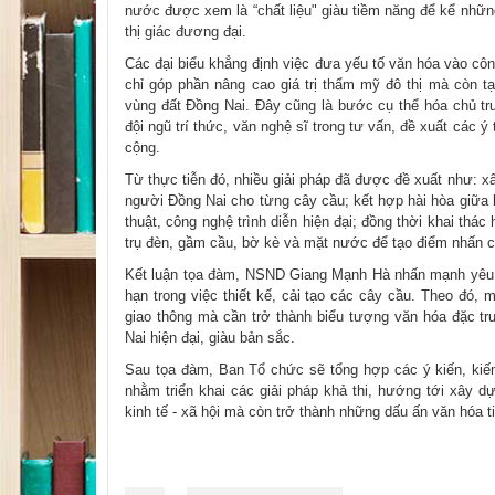
nước được xem là “chất liệu" giàu tiềm năng để kể nhữn
thị giác đương đại.
Các đại biểu khẳng định việc đưa yếu tố văn hóa vào công
chỉ góp phần nâng cao giá trị thẩm mỹ đô thị mà còn t
vùng đất Đồng Nai. Đây cũng là bước cụ thể hóa chủ trư
đội ngũ trí thức, văn nghệ sĩ trong tư vấn, đề xuất các ý
cộng.
Từ thực tiễn đó, nhiều giải pháp đã được đề xuất như: x
người Đồng Nai cho từng cây cầu; kết hợp hài hòa giữa 
thuật, công nghệ trình diễn hiện đại; đồng thời khai thá
trụ đèn, gầm cầu, bờ kè và mặt nước để tạo điểm nhấn 
Kết luận tọa đàm, NSND Giang Mạnh Hà nhấn mạnh yêu cầ
hạn trong việc thiết kế, cải tạo các cây cầu. Theo đó, 
giao thông mà cần trở thành biểu tượng văn hóa đặc tr
Nai hiện đại, giàu bản sắc.
Sau tọa đàm, Ban Tổ chức sẽ tổng hợp các ý kiến, kiế
nhằm triển khai các giải pháp khả thi, hướng tới xây d
kinh tế - xã hội mà còn trở thành những dấu ấn văn hóa t