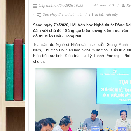
Lượt xem : 201
Cập nhật 07/04/2026 16:33
Xe
Sao chép địa chỉ bài viết
In bài viết này
​​Sáng ngày 7/4/2026, Hội Văn học Nghệ thuật Đồng Nai
đàm với chủ đề “Sáng tạo biểu tượng kiến trúc, văn 
đô thị Biên Hoà - Đồng Nai".
Tọa đàm do Nghệ sĩ Nhân dân, đạo diễn Giang Mạnh H
Nam, Chủ tịch Hội Văn học Nghệ thuật tỉnh; Kiến trúc
Kiến trúc sư tỉnh; Kiến trúc sư Lý Thành Phương - Phó 
chủ trì.