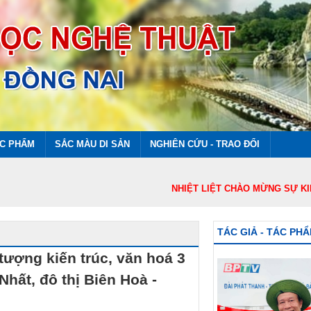
ÁC PHẨM
SẮC MÀU DI SẢN
NGHIÊN CỨU - TRAO ĐỔI
NHIỆT LIỆT CHÀO MỪNG SỰ KIỆN THÀ
TÁC GIẢ - TÁC PH
tượng kiến trúc, văn hoá 3
hất, đô thị Biên Hoà -