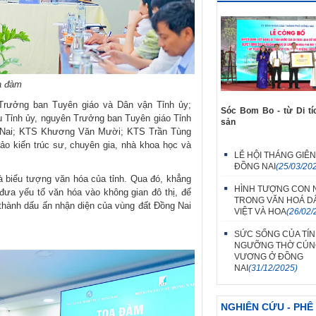
a đàm
 Trưởng ban Tuyên giáo và Dân vận Tỉnh ủy;
Sóc Bom Bo - từ Di tí
Tỉnh ủy, nguyên Trưởng ban Tuyên giáo Tỉnh
sản
g Nai; KTS Khương Văn Mười; KTS Trần Tùng
ảo kiến trúc sư, chuyên gia, nhà khoa học và
LỄ HỘI THÁNG GIÊ
ĐỒNG NAI
(25/03/20
 biểu tượng văn hóa của tỉnh. Qua đó, khẳng
HÌNH TƯỢNG CON 
c đưa yếu tố văn hóa vào không gian đô thị, để
TRONG VĂN HOÁ D
thành dấu ấn nhận diện của vùng đất Đồng Nai
VIỆT VÀ HOA
(26/02/
SỨC SỐNG CỦA TÍN
NGƯỠNG THỜ CÚN
VƯƠNG Ở ĐỒNG
NAI
(31/12/2025)
NGHIÊN CỨU - PHÊ