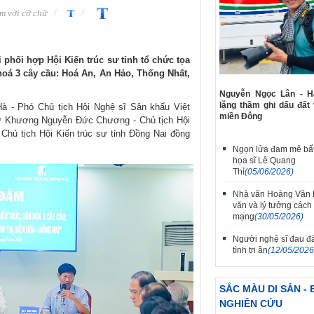
m với cỡ chữ
 phối hợp Hội Kiến trúc sư tỉnh tổ chức tọa
hoá 3 cây cầu: Hoá An, An Hảo, Thống Nhất,
Nguyễn Ngọc Lân - Hà
lặng thầm ghi dấu đất
à - Phó Chủ tịch Hội Nghệ sĩ Sân khấu Việt
miền Đông
 sư Khương Nguyễn Đức Chương - Chủ tịch Hội
Chủ tịch Hội Kiến trúc sư tỉnh Đồng Nai đồng
Ngọn lửa đam mê bất
họa sĩ Lê Quang
Thỉ
(05/06/2026)
Nhà văn Hoàng Văn 
văn và lý tưởng cách
mạng
(30/05/2026)
Người nghệ sĩ đau đ
tình tri ân
(12/05/2026
SẮC MÀU DI SẢN - 
NGHIÊN CỨU