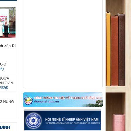
V/v triển khai tham gia Cuộc thi ảnh nghệ
thuật và Cuộc thi vẽ tranh cổ động hưởng
ứng phong trào thi đua “Ba nhất: Kỷ luật
nhất - Trung thành nhất - Gần dân nhất”
ch đến Di
NG Ở
26)
NGỰA
ÂN GIAN
2026)
G HÙNG
 BÌNH