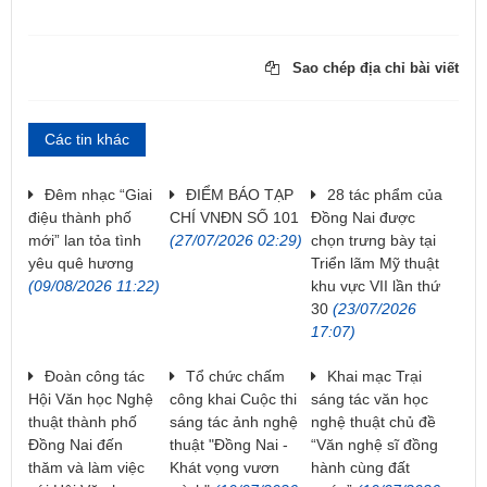
Sao chép địa chỉ bài viết
Các tin khác
Đêm nhạc “Giai
ĐIỂM BÁO TẠP
28 tác phẩm của
điệu thành phố
CHÍ VNĐN SỐ 101
Đồng Nai được
mới” lan tỏa tình
(27/07/2026 02:29)
chọn trưng bày tại
yêu quê hương
Triển lãm Mỹ thuật
(09/08/2026 11:22)
khu vực VII lần thứ
30
(23/07/2026
17:07)
Đoàn công tác
Tổ chức chấm
Khai mạc Trại
Hội Văn học Nghệ
công khai Cuộc thi
sáng tác văn học
thuật thành phố
sáng tác ảnh nghệ
nghệ thuật chủ đề
Đồng Nai đến
thuật "Đồng Nai -
“Văn nghệ sĩ đồng
thăm và làm việc
Khát vọng vươn
hành cùng đất