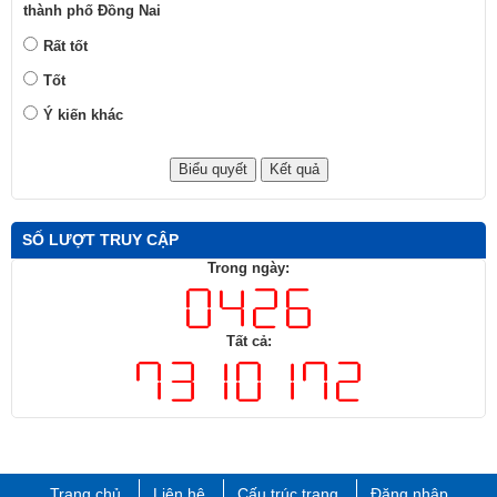
Trang chủ
Liên hệ
Cấu trúc trang
Đăng nhập
HỘI VĂN HỌC NGHỆ THUẬT THÀNH PHỐ ĐỒNG NAI
Địa chỉ: Số 30, Nguyễn Ái Quốc, phường Tam Hiệp, thành phố Đồng
Nai
Điện thoại : 02513.822.992; Email: hvhnt@dongnai.gov.vn
Chịu trách nhiệm xuất bản: NSND. ĐD Giang Mạnh Hà - Chủ tịch Hội
Văn học Nghệ thuật thành phố Đồng Nai.
Trưởng Ban biên tập: Phạm Văn Hoàng - Phó Chủ tịch Thường trực
Hội Văn học Nghệ thuật thành phố ​Đồng Nai.
Đã kết nối EMC