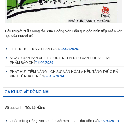
Tiểu thuyết “Lũ chúng tôi” của Hoàng Văn Bổn qua góc nhìn tiếp nhận văn
học của người trẻ
TẾT TRONG TRANH DÂN GIAN
(26/02/2026)
NGÀY XUÂN BÀN VỀ HIỆU ỨNG NGÔN NGỮ VĂN HỌC VỚI TÁC
PHẨM BÁO CHÍ
(26/02/2026)
PHÁT HUY TIỀM NĂNG LỊCH SỬ, VĂN HÓA LÀ NỀN TẢNG THÚC ĐẨY
KINH TẾ PHÁT TRIỂN
(26/02/2026)
CA KHÚC VỀ ĐỒNG NAI
Về quê anh - TG: Lệ Hằng
Chào mừng Đồng Nai 30 năm đổi mới - TG: Trần Văn Giỏi
(21/10/2017)