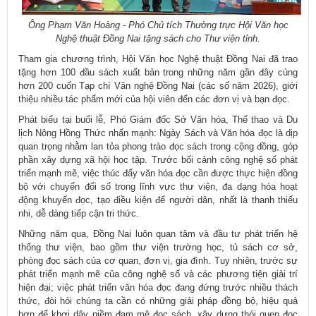
Ông Phạm Văn Hoàng - Phó Chủ tích Thường trực Hội Văn học
Nghệ th​uật Đồng Nai tặng sách cho Thư viện tỉnh.
Tham gia chương trình, Hội Văn học Nghệ thuật Đồng Nai đã trao
tặng hơn 100 đầu sách xuất bản trong những năm gần đây cùng
hơn 200 cuốn Tạp chí Văn nghệ Đồng Nai (các số năm 2026), giới
thiệu nhiều tác phẩm mới của hội viên đến các đơn vị và bạn đọc.
Phát biểu tại buổi lễ, Phó Giám đốc Sở Văn hóa, Thể thao và Du
lịch Nông Hồng Thức nhấn mạnh: Ngày Sách và Văn hóa đọc là dịp
quan trọng nhằm lan tỏa phong trào đọc sách trong cộng đồng, góp
phần xây dựng xã hội học tập. Trước bối cảnh công nghệ số phát
triển mạnh mẽ, việc thúc đẩy văn hóa đọc cần được thực hiện đồng
bộ với chuyển đổi số trong lĩnh vực thư viện, đa dạng hóa hoạt
động khuyến đọc, tạo điều kiện để người dân, nhất là thanh thiếu
nhi, dễ dàng tiếp cận tri thức.
Những năm qua, Đồng Nai luôn quan tâm và đầu tư phát triển hệ
thống thư viện, bao gồm thư viện trường học, tủ sách cơ sở,
phòng đọc sách của cơ quan, đơn vị, gia đình. Tuy nhiên, trước sự
phát triển mạnh mẽ của công nghệ số và các phương tiện giải trí
hiện đại; việc phát triển văn hóa đọc đang đứng trước nhiều thách
thức, đòi hỏi chúng ta cần có những giải pháp đồng bộ, hiệu quả
hơn để khơi dậy niềm đam mê đọc sách, xây dựng thói quen đọc