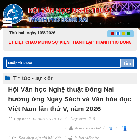
Thứ hai, ngày 10/8/2026
T LIỆT CHÀO MỪNG SỰ KIỆN THÀNH LẬP THÀNH PHỐ ĐỒNG NAI TRỰC TH
Tìm
Tin tức - sự kiện
Hội Văn học Nghệ thuật Đồng Nai
hưởng ứng Ngày Sách và Văn hóa đọc
Việt Nam lần thứ V, năm 2026
Lượt xem : 219
Cập nhật 16/04/2026 15:17
Xem với cỡ chữ
Sao chép địa chỉ bài viết
In bài viết này