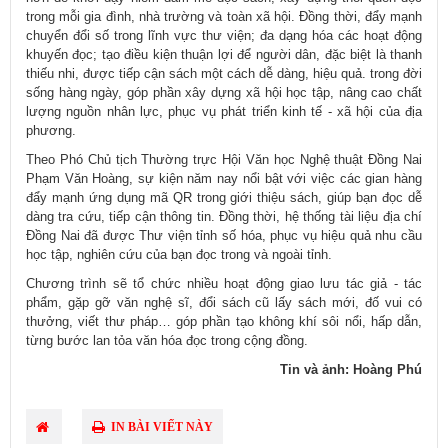
trong mỗi gia đình, nhà trường và toàn xã hội. Đồng thời, đẩy mạnh
chuyển đổi số trong lĩnh vực thư viện; đa dạng hóa các hoạt động
khuyến đọc; tạo điều kiện thuận lợi để người dân, đặc biệt là thanh
thiếu nhi, được tiếp cận sách một cách dễ dàng, hiệu quả. trong đời
sống hàng ngày, góp phần xây dựng xã hội học tập, nâng cao chất
lượng nguồn nhân lực, phục vụ phát triển kinh tế - xã hội của địa
phương.
Theo Phó Chủ tịch Thường trực Hội Văn học Nghệ thuật Đồng Nai
Phạm Văn Hoàng, sự kiện năm nay nổi bật với việc các gian hàng
đẩy mạnh ứng dụng mã QR trong giới thiệu sách, giúp bạn đọc dễ
dàng tra cứu, tiếp cận thông tin. Đồng thời, hệ thống tài liệu địa chí
Đồng Nai đã được Thư viện tỉnh số hóa, phục vụ hiệu quả nhu cầu
học tập, nghiên cứu của bạn đọc trong và ngoài tỉnh.
Chương trình sẽ tổ chức nhiều hoạt động giao lưu tác giả - tác
phẩm, gặp gỡ văn nghệ sĩ, đổi sách cũ lấy sách mới, đố vui có
thưởng, viết thư pháp… góp phần tạo không khí sôi nổi, hấp dẫn,
từng bước lan tỏa văn hóa đọc trong cộng đồng.
Tin và ảnh: Hoàng Phú
IN BÀI VIẾT NÀY