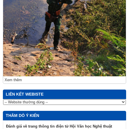
THĂM DÒ Ý KIẾN
Đánh giá về trang thông tin điện tử Hội Văn học Nghệ thuật
thành phố Đồng Nai
Rất tốt
Tốt
Ý kiến khác
SỐ LƯỢT TRUY CẬP
Trong ngày:
Tất cả: