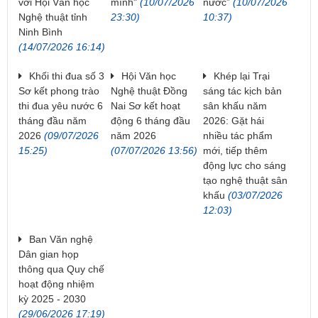
với Hội Văn học
mình"
(10/07/2026
nước”
(10/07/2026
Nghệ thuật tỉnh
23:30)
10:37)
Ninh Bình
(14/07/2026 16:14)
Khối thi đua số 3
Hội Văn học
Khép lại Trại
Sơ kết phong trào
Nghệ thuật Đồng
sáng tác kịch bản
thi đua yêu nước 6
Nai Sơ kết hoạt
sân khấu năm
tháng đầu năm
động 6 tháng đầu
2026: Gặt hái
2026
(09/07/2026
năm 2026
nhiều tác phẩm
15:25)
(07/07/2026 13:56)
mới, tiếp thêm
động lực cho sáng
tạo nghệ thuật sân
khấu
(03/07/2026
12:03)
Ban Văn nghệ
Dân gian họp
thông qua Quy chế
hoạt động nhiệm
kỳ 2025 - 2030
(29/06/2026 17:19)