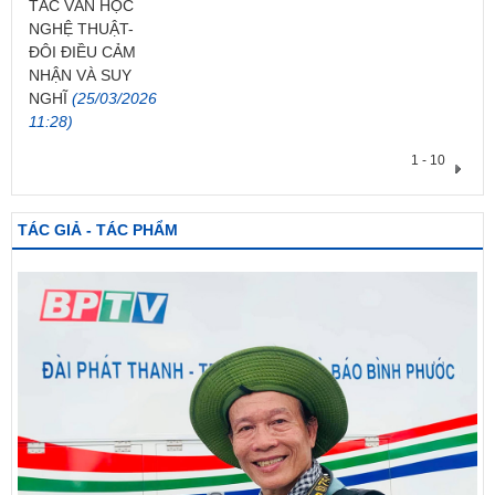
TÁC VĂN HỌC
NGHỆ THUẬT-
ĐÔI ĐIỀU CẢM
NHẬN VÀ SUY
NGHĨ
(25/03/2026
11:28)
1 - 10
TÁC GIẢ - TÁC PHẨM