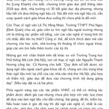
An (Long Khánh) cho biết, chương trình giáo dục phổ thông năm
2018 quy định, nhà trường có 35 tiết giáo dục địa phương, nhưng
hầu hết chỉ đưa những ngữ liệu cũ. Nói đổi mới mà ngữ liệu cũ, vẫn
xoay quanh sách giáo khoa đưa xuống thì chưa phải là đổi mới.
Còn Thạc sĩ ngữ văn Lê Thị Hồng Nhạn, Trường TTHPT Phú Ngọc
(Định Quán) chia sẻ, giáo viên tự tìm ngữ liệu ngoài trường nhưng
chỉ là những tác phẩm nổi tiếng, còn các văn nghệ sĩ trong tỉnh thì
chỉ nhắc đến tên họ thôi!? Cũng vì thế, để kích thích đam mê văn
chương cho học sinh, nhà trường thi thoảng tổ chức ngoại khoá,
giúp các em tìm hiểu thêm trước các kỳ thi.
Những gợi mở chân thành trên rất khác so với Trường Trung học
Phổ thông Mê Linh (Hà Nội), nơi nữ thạc sĩ ngữ văn Nguyễn Thanh
Hương công tác. Cô Hương cho biết: “Quy định số tiết được sử
dụng ngữ liệu ngoài sách giáo khoa rất rõ, chúng em chú trọng khai
thác ngữ liệu mới tại chỗ của các nhà văn nhà thơ Hà Nội, phù hợp
về thẩm mỹ, giáo dục để đưa vào chương trình nội dung giảng
dạy". Điều này đặt ra cả hai phía:
Phía người sáng tạo các tác phẩm VHNT, có thể có những tác
phẩm được đánh giá cao nhưng chưa phù hợp với việc lựa chọn
để đưa vào làm ngữ liệu cho dẫn chứng, bài giảng, đề thi, kiểm tra.
Nếu hoàn toàn ở góc độ này thì đội ngũ văn nghệ sĩ, nhất là các
nhà văn, nhà thơ cần phải xem lại chính mình và sáng tác của