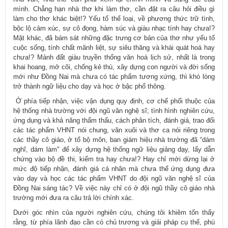
mình. Chẳng hạn nhà thơ khi làm thơ, cần đặt ra câu hỏi điều gì
làm cho thơ khác biệt!? Yếu tố thể loại, về phương thức trữ tình,
bộc lộ cảm xúc, sự cô đọng, hàm súc và giàu nhạc tính hay chưa!?
Mặt khác, đã bám sát những đặc trưng cơ bản của thơ như yếu tố
cuộc sống, tính chất mãnh liệt, sự siêu thăng và khái quát hoá hay
chưa!? Mảnh đất giàu truyền thống văn hoá lịch sử, nhất là trong
khai hoang, mở cõi, chống kẻ thù, xây dựng con người và đời sống
mới như Đồng Nai mà chưa có tác phẩm tương xứng, thì khó lòng
trở thành ngữ liệu cho dạy và học ở bậc phổ thông.
Ở phía tiếp nhận, việc vận dụng quy định, cơ chế phối thuộc của
hệ thống nhà trường với đội ngũ văn nghệ sĩ; tình hình nghiên cứu,
ứng dụng và khả năng thẩm thấu, cách phân tích, đánh giá, trao đổi
các tác phẩm VHNT nói chung, văn xuôi và thơ ca nói riêng trong
các thầy cô giáo, ở tổ bộ môn, ban giám hiệu nhà trường đã “dám
nghĩ, dám làm" để xây dựng hệ thống ngữ liệu giảng dạy, lấy dẫn
chứng vào bộ đề thi, kiểm tra hay chưa!? Hay chỉ mới dừng lại ở
mức độ tiếp nhận, đánh giá cá nhân mà chưa thể ứng dụng đưa
vào dạy và học các tác phẩm VHNT do đội ngũ văn nghệ sĩ của
Đồng Nai sáng tác? Về việc này chỉ có ở đội ngũ thầy cô giáo nhà
trường mới đưa ra câu trả lời chính xác.
Dưới góc nhìn của người nghiên cứu, chúng tôi khiêm tốn thấy
rằng, từ phía lãnh đạo cần có chủ trương và giải pháp cụ thể, phù