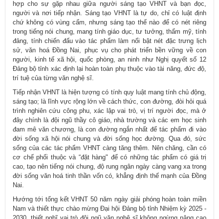
hợp cho sự gặp nhau giữa người sáng tạo VHNT và bạn đọc,
người và nơi tiếp nhận. Sáng tạo VHNT là tự do, chỉ có luật định
chứ không có vùng cấm, nhưng sáng tạo thế nào để có nét riêng
trong tiếng nói chung, mang tính giáo dục, tư tưởng, thẩm mỹ, tính
đảng, tính chiến đấu vào tác phẩm làm nổi bật nét đặc trưng lịch
sử, văn hoá Đồng Nai, phục vụ cho phát triển bền vững về con
người, kinh tế xã hội, quốc phòng, an ninh như Nghị quyết số 12
Đảng bộ tỉnh xác định lại hoàn toàn phụ thuộc vào tài năng, đức độ,
trí tuệ của từng văn nghệ sĩ.
Tiếp nhận VHNT là hiện tượng có tính quy luật mang tính chủ động,
sáng tạo; là lĩnh vực rộng lớn về cách thức, con đường, đòi hỏi quá
trình nghiên cứu công phu, xác lập vai trò, vị trí người đọc, mà ở
đây chính là đội ngũ thầy cô giáo, nhà trường và các em học sinh
đam mê văn chương, là con đường ngắn nhất để tác phẩm đi vào
đời sống xã hội nói chung và đời sống học đường. Qua đó, sức
sống của các tác phẩm VHNT càng tăng thêm. Nên chăng, cần có
cơ chế phối thuộc và “đặt hàng" để có những tác phẩm có giá trị
cao, tạo nên tiếng nói chung, độ rung ngân ngày càng vang xa trong
đời sống văn hoá tinh thần vốn có, khẳng định thế mạnh của Đồng
Nai.
Hướng tới tổng kết VHNT 50 năm ngày giải phóng hoàn toàn miền
Nam và thiết thực chào mừng Đại hội Đảng bộ tỉnh Nhiệm kỳ 2025 -
2030, thiết nghĩ vai trò đội ngũ văn nghệ sĩ không ngừng nâng cao