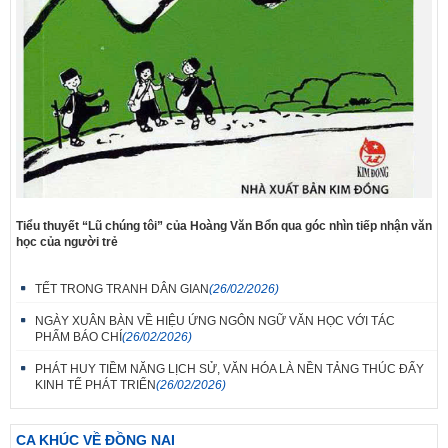
Tiểu thuyết “Lũ chúng tôi” của Hoàng Văn Bổn qua góc nhìn tiếp nhận văn
học của người trẻ
TẾT TRONG TRANH DÂN GIAN
(26/02/2026)
NGÀY XUÂN BÀN VỀ HIỆU ỨNG NGÔN NGỮ VĂN HỌC VỚI TÁC
PHẨM BÁO CHÍ
(26/02/2026)
PHÁT HUY TIỀM NĂNG LỊCH SỬ, VĂN HÓA LÀ NỀN TẢNG THÚC ĐẨY
KINH TẾ PHÁT TRIỂN
(26/02/2026)
CA KHÚC VỀ ĐỒNG NAI