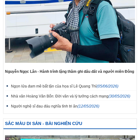
Nguyễn Ngọc Lân - Hành trình lặng thầm ghi dấu đất và người miền Đông
Ngọn lửa đam mê bất tận của họa sĩ Lê Quang Thỉ
(05/06/2026)
Nhà văn Hoàng Văn Bổn: Đời văn và lý tưởng cách mạng
(30/05/2026)
Người nghệ sĩ đau đáu nghĩa tình tri ân
(12/05/2026)
SẮC MÀU DI SẢN - BÀI NGHIÊN CỨU