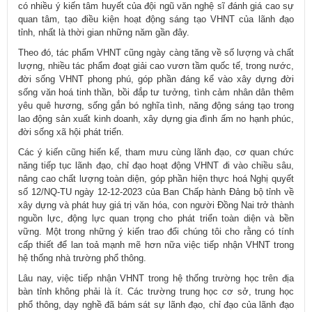
có nhiều ý kiến tâm huyết của đội ngũ văn nghệ sĩ đánh giá cao sự
quan tâm, tạo điều kiện hoạt động sáng tạo VHNT của lãnh đạo
tỉnh, nhất là thời gian những năm gần đây.
Theo đó, tác phẩm VHNT cũng ngày càng tăng về số lượng và chất
lượng, nhiều tác phẩm đoạt giải cao vươn tầm quốc tế, trong nước,
đời sống VHNT phong phú, góp phần đáng kể vào xây dựng đời
sống văn hoá tinh thần, bồi đắp tư tưởng, tình cảm nhân dân thêm
yêu quê hương, sống gắn bó nghĩa tình, năng động sáng tạo trong
lao động sản xuất kinh doanh, xây dựng gia đình ấm no hạnh phúc,
đời sống xã hội phát triển.
Các ý kiến cũng hiến kế, tham mưu cùng lãnh đạo, cơ quan chức
năng tiếp tục lãnh đạo, chỉ đạo hoạt động VHNT đi vào chiều sâu,
nâng cao chất lượng toàn diện, góp phần hiện thực hoá Nghị quyết
số 12/NQ-TU ngày 12-12-2023 của Ban Chấp hành Đảng bộ tỉnh về
xây dựng và phát huy giá trị văn hóa, con người Đồng Nai trở thành
nguồn lực, động lực quan trọng cho phát triển toàn diện và bền
vững. Một trong những ý kiến trao đổi chúng tôi cho rằng có tính
cấp thiết để lan toả mạnh mẽ hơn nữa việc tiếp nhận VHNT trong
hệ thống nhà trường phổ thông.
Lâu nay, việc tiếp nhận VHNT trong hệ thống trường học trên địa
bàn tỉnh không phải là ít. Các trường trung học cơ sở, trung học
phổ thông, dạy nghề đã bám sát sự lãnh đạo, chỉ đạo của lãnh đạo