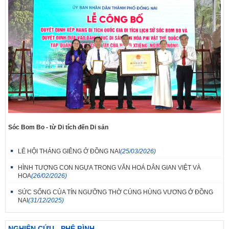
Sóc Bom Bo - từ Di tích đến Di sản
LỄ HỘI THÁNG GIÊNG Ở ĐỒNG NAI
(25/03/2026)
HÌNH TƯỢNG CON NGỰA TRONG VĂN HOÁ DÂN GIAN VIỆT VÀ
HOA
(26/02/2026)
SỨC SỐNG CỦA TÍN NGƯỠNG THỜ CÚNG HÙNG VƯƠNG Ở ĐỒNG
NAI
(31/12/2025)
NGHIÊN CỨU - PHÊ BÌNH