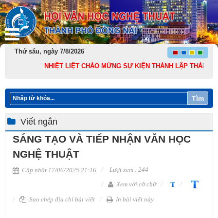
Thứ sáu, ngày 7/8/2026
NHIỆT LIỆT CHÀO MỪNG SỰ KIỆN THÀNH LẬP THÀNH PHỐ ĐỒNG
Tìm
Viết ngắn
SÁNG TẠO VÀ TIẾP NHẬN VĂN HỌC
NGHỆ THUẬT
Lượt xem : 244
Cập nhật 17/06/2025 21:16
Xem với cỡ chữ
Sao chép địa chỉ bài viết
In bài viết này