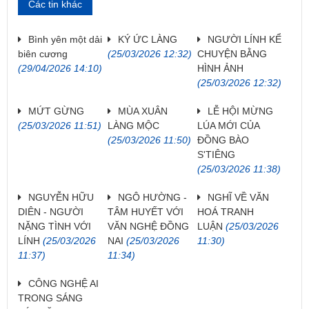
Các tin khác
Bình yên một dải
KÝ ỨC LÀNG
NGƯỜI LÍNH KỂ
biên cương
(25/03/2026 12:32)
CHUYỆN BẰNG
(29/04/2026 14:10)
HÌNH ẢNH
(25/03/2026 12:32)
MỨT GỪNG
MÙA XUÂN
LỄ HỘI MỪNG
(25/03/2026 11:51)
LÀNG MỘC
LÚA MỚI CỦA
(25/03/2026 11:50)
ĐỒNG BÀO
S'TIÊNG
(25/03/2026 11:38)
NGUYỄN HỮU
NGÔ HƯỜNG -
NGHĨ VỀ VĂN
DIÊN - NGƯỜI
TÂM HUYẾT VỚI
HOÁ TRANH
NẶNG TÌNH VỚI
VĂN NGHỆ ĐỒNG
LUẬN
(25/03/2026
LÍNH
(25/03/2026
NAI
(25/03/2026
11:30)
11:37)
11:34)
CÔNG NGHỆ AI
TRONG SÁNG