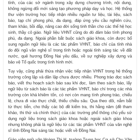
tỉnh, của các sở ngành trong xây dựng chương trình, nội dung,
không ngừng đổi mới sáng tạo phương pháp dạy và học. Hệ thống
thư viện trường học tiếp nhận nhiều nguồn tư liệu, tài liệu, sách
báo, tạp chí phong phú, đa dạng, đáp ứng yêu cầu nghiên cứu,
tham khảo, bồi đắp, nâng cao đời sống tinh thần cho các thế hệ học
sinh, thầy cô giáo. Ngữ liệu VHNT cũng do đó đảm bảo tính phong
phú, đa dạng. Ngoài phần bắt buộc sách giáo khoa, còn được bổ
sung nguồn ngữ liệu là các tác phẩm VHNT, báo chí của tỉnh nhà
do đội ngũ văn nghệ sĩ trong tỉnh hoặc ngoài tỉnh sáng tác về đất
nước, quê hương Đồng Nai yêu dấu, về sự nghiệp xây dựng và
bảo vệ Tổ quốc trong tình hình mới.
Tuy vậy, cũng phải thừa nhận việc tiếp nhận VHNT trong hệ thống
trường công lập và dân lập chưa được nhiều. Phong trào đọc sách
báo, viết thu hoạch sách báo sau khi đọc, làm theo sách báo, lấy
ngữ liệu từ sách báo là các tác phẩm VHNT, báo chí trong các nhà
trường còn khá khiêm tốn, có nơi còn mang tính phong trào, chiếu
lệ, chưa đi vào thực chất, thiếu chiều sâu. Qua theo dõi, nắm bắt
từ thực tiễn, cho thấy các bộ đề kiểm tra, thi hằng năm (đề tham
khảo, thi thử và chính thức) của các trường phổ thông chủ yếu sử
dụng ngữ liệu trong sách giáo khoa hoặc ngoài sách giáo khoa
nhưng không phải là ngữ liệu từ các tác phẩm VHNT của văn nghệ
sĩ tỉnh Đồng Nai sáng tác hoặc viết về Đồng Nai.
Giáo viên ngữ văn Hoàng Thị H, trường Trung học Cơ sở Chu Văn