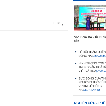
1 - 10
Sóc Bom Bo - từ Di tí
sản
LỄ HỘI THÁNG GIÊ
ĐỒNG NAI
(25/03/20
HÌNH TƯỢNG CON 
TRONG VĂN HOÁ D
VIỆT VÀ HOA
(26/02/
SỨC SỐNG CỦA TÍN
NGƯỠNG THỜ CÚN
VƯƠNG Ở ĐỒNG
NAI
(31/12/2025)
NGHIÊN CỨU - PHÊ