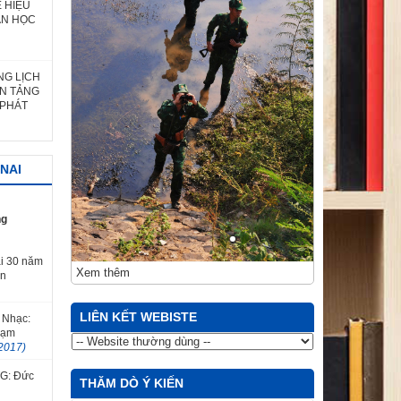
 HIỆU
ĂN HỌC
NG LỊCH
ỀN TẢNG
 PHÁT
NAI
ng
i 30 năm
Xem thêm
ăn
LIÊN KẾT WEBISTE
 Nhạc:
hạm
2017)
TG: Đức
THĂM DÒ Ý KIẾN