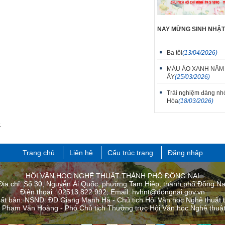
NAY MỪNG SINH NHẬ
Ba tôi
(13/04/2026)
MÀU ÁO XANH NĂM
ẤY
(25/03/2026)
Trải nghiệm đáng nhơ
Hòa
(18/03/2026)
.
Trang chủ
Liên hệ
Cấu trúc trang
Đăng nhập
HỘI VĂN HỌC NGHỆ THUẬT THÀNH PHỐ ĐỒNG NAI
Địa chỉ: Số 30, Nguyễn Ái Quốc, phường Tam Hiệp, thành phố Đồng Na
Điện thoại : 02513.822.992; Email: hvhnt@dongnai.gov.vn
uất bản: NSND. ĐD Giang Mạnh Hà - Chủ tịch Hội Văn học Nghệ thuật 
: Phạm Văn Hoàng - Phó Chủ tịch Thường trực Hội Văn học Nghệ thuật 