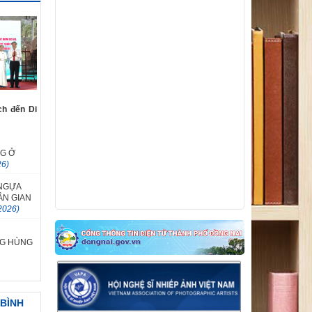
nhận tác phẩm tham dự Cuộc thi sáng
tác mẫu biểu trưng Năm APEC 2027 tại
Việt Nam
ch đến Di
NG Ở
26)
NGỰA
ÂN GIAN
2026)
G HÙNG
 BÌNH