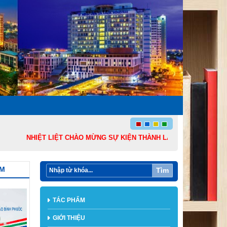
NHIỆT LIỆT CHÀO MỪNG SỰ KIỆN THÀNH LẬP THÀNH PHỐ ĐỒNG NAI
ẨM
Tìm
TÁC PHẨM
GIỚI THIỆU