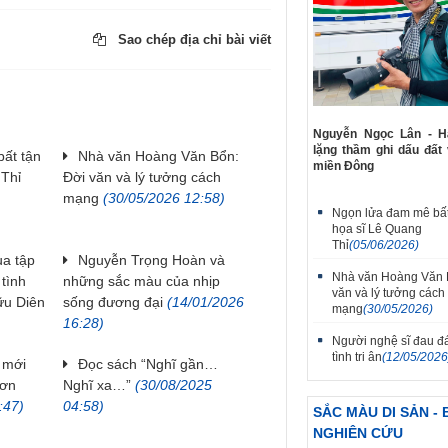
Sao chép địa chỉ bài viết
Nguyễn Ngọc Lân - Hà
lặng thầm ghi dấu đất
ất tận
Nhà văn Hoàng Văn Bổn:
miền Đông
 Thỉ
Đời văn và lý tưởng cách
mạng
(30/05/2026 12:58)
Ngọn lửa đam mê bất
họa sĩ Lê Quang
Thỉ
(05/06/2026)
ua tập
Nguyễn Trọng Hoàn và
Nhà văn Hoàng Văn 
tình
những sắc màu của nhịp
văn và lý tưởng cách
ữu Diên
sống đương đại
(14/01/2026
mạng
(30/05/2026)
16:28)
Người nghệ sĩ đau đ
tình tri ân
(12/05/2026
 mới
Đọc sách “Nghĩ gần…
Sơn
Nghĩ xa…”
(30/08/2025
:47)
04:58)
SẮC MÀU DI SẢN - 
NGHIÊN CỨU