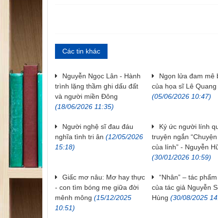
Các tin khác
Nguyễn Ngọc Lân - Hành
Ngọn lửa đam mê b
trình lặng thầm ghi dấu đất
của họa sĩ Lê Quang
và người miền Đông
(05/06/2026 10:47)
(18/06/2026 11:35)
Người nghệ sĩ đau đáu
Ký ức người lính q
nghĩa tình tri ân
(12/05/2026
truyện ngắn “Chuyện 
15:18)
của lính” - Nguyễn H
(30/01/2026 10:59)
Giấc mơ nâu: Mơ hay thực
“Nhân” – tác phẩm
- con tìm bóng mẹ giữa đời
của tác giả Nguyễn 
mênh mông
(15/12/2025
Hùng
(30/08/2025 14
10:51)