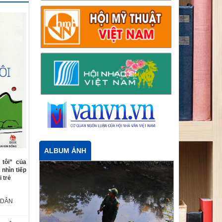
ALBUM ẢNH
 tôi” của
nhìn tiếp
 trẻ
 DÂN