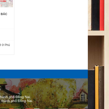
T BÁC
́ ở Phú
i
thành phố Đồng Nai.
thành phố ​Đồng Nai.