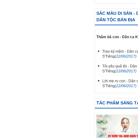
SẮC MÀU DI SẢN -
DÂN TỘC BẢN ĐỊA
Thăm bà con - Dân ca 
Trao kỷ niệm - Dân c
S'Tiêng
(22/06/2017)
Tôi yêu quê tôi - Dân
S'Tiêng
(22/06/2017)
Lời mẹ ru con - Dân 
S'Tiêng
(22/06/2017)
TÁC PHẨM SÁNG T