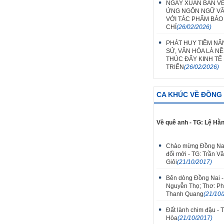
NGÀY XUÂN BÀN VỀ
ỨNG NGÔN NGỮ V
VỚI TÁC PHẨM BÁO
CHÍ
(26/02/2026)
PHÁT HUY TIỀM NĂ
SỬ, VĂN HÓA LÀ N
THÚC ĐẨY KINH TẾ
TRIỂN
(26/02/2026)
CA KHÚC VỀ ĐỒNG 
Về quê anh - TG: Lệ Hằ
Chào mừng Đồng Na
đổi mới - TG: Trần V
Giỏi
(21/10/2017)
Bên dòng Đồng Nai -
Nguyễn Thọ; Thơ: P
Thanh Quang
(21/10/
Đất lành chim đậu - 
Hòa
(21/10/2017)