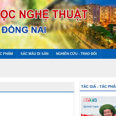
ÁC PHẨM
SẮC MÀU DI SẢN
NGHIÊN CỨU - TRAO ĐỔI
TÁC GIẢ - TÁC PH