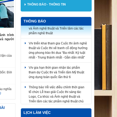
THÔNG BÁO - THÔNG TIN
Về việc điều chỉnh thời gian tổ chức Lễ
trao giải Cuộc thi sáng tác Logo, Ca khúc
THÔNG BÁO
và Ảnh nghệ thuật và Triển lãm các tác
phẩm nghệ thuật
nh trình
V/v triển khai tham gia Cuộc thi ảnh nghệ
 và người
thuật và Cuộc thi vẽ tranh cổ động hưởng
ứng phong trào thi đua “Ba nhất: Kỷ luật
nhất - Trung thành nhất - Gần dân nhất”
 tận của
V/v gia hạn thời gian nhận tác phẩm
tham dự Cuộc thi và Triển lãm Mỹ thuật
Bổn: Đời
ứng dụng toàn quốc lần thứ 6
Thông báo Về việc điều chỉnh thời gian
tổ chức Lễ trao giải Cuộc thi sáng tác
áu nghĩa
Logo, Ca khúc và Ảnh nghệ thuật và
)
Triển lãm các tác phẩm nghệ thuật chủ
đề “Chân dung người chiến sĩ Lực lượng
Vũ trang thành phố Đồng Nai
BÀI
LỊCH LÀM VIỆC
Thông báo về việc gia hạn thời gian