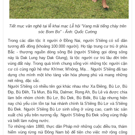
Tiết mục văn nghệ tại lễ khai mạc Lễ hội “Vang mãi tiếng chày trên
sóc Bom Bo" - Ảnh: Quốc Cường
Trong các dân tộc ít người ở Đồng Nai, người S'tiêng có số dân
tương đối đông (khoảng 100.000 người). Họ tập trung cư trú ở phía
Bắc - thượng nguồn dòng sông Bé (người S'tiêng gọi dòng sông
này là Dak Lung hay Dak Glung), là tộc người cư trú lâu đời trên
vùng đất này. Trong quá trình chung sống với những tộc người cận
cư có cùng ngữ hệ như Kh'mer, M'nông, Mạ… Người S'tiêng đã tạo
dựng cho mình một kho tàng văn hóa phong phú và mang những
nét riêng, đặc sắc.
Người S'tiêng có nhiều tên gọi khác nhau như Xa Điêng, Bù Lơ, Bù
Đip, Bù Đêh, Tà Mun, Bà Rá, Dalmer, Rong Ah, Bu Lê và được chia
làm bốn nhóm chính: Bù Lơ, Bù Dek, Bù Biêk, Bù Lập nhưng hiện
nay chủ yếu còn tồn tại hai nhánh chính là S'tiêng Bù Lơ và S'tiêng
Bù Đek. Người S'tiêng Bù Lơ sinh sống ở vùng cao, canh tác sản
xuất chủ yếu trên nương rẫy. Người S'tiêng Bù Đek sống vùng thấp
và biết làm ruộng nước.
Từ những năm 1880, thực dân Pháp mở những cuộc điều tra, thám
hiểm vùng rừng núi Đông Nam bộ để tiện cho việc mở rộng công