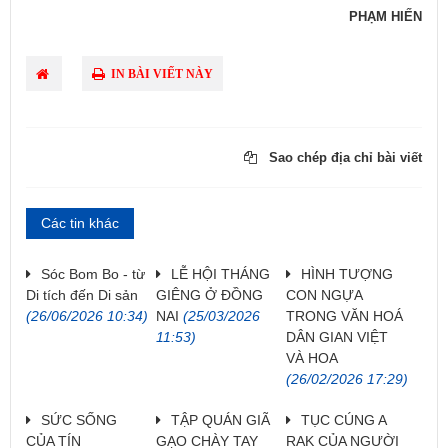
PHẠM HIẾN
IN BÀI VIẾT NÀY
Sao chép địa chỉ bài viết
Các tin khác
Sóc Bom Bo - từ
LỄ HỘI THÁNG
HÌNH TƯỢNG
Di tích đến Di sản
GIÊNG Ở ĐỒNG
CON NGỰA
(26/06/2026 10:34)
NAI
(25/03/2026
TRONG VĂN HOÁ
11:53)
DÂN GIAN VIỆT
VÀ HOA
(26/02/2026 17:29)
SỨC SỐNG
TẬP QUÁN GIÃ
TỤC CÚNG A
CỦA TÍN
GẠO CHÀY TAY
RAK CỦA NGƯỜI