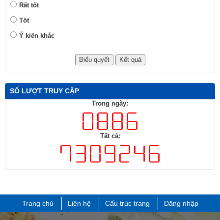
Rất tốt
Tốt
Ý kiến khác
SỐ LƯỢT TRUY CẬP
Trong ngày:
Tất cả:
Trang chủ
Liên hệ
Cấu trúc trang
Đăng nhập