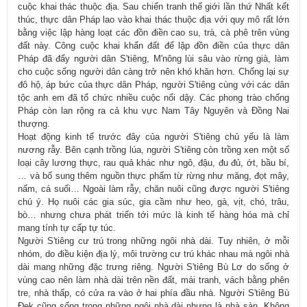
cuộc khai thác thuộc địa. Sau chiến tranh thế giới lần thứ Nhất kết
thúc, thực dân Pháp lao vào khai thác thuộc địa với quy mô rất lớn
bằng việc lập hàng loạt các đồn điền cao su, trà, cà phê trên vùng
đất này. Công cuộc khai khẩn đất để lập đồn điền của thực dân
Pháp đã đẩy người dân S'tiêng, M'nông lùi sâu vào rừng già, làm
cho cuộc sống người dân càng trở nên khó khăn hơn. Chống lại sự
đô hộ, áp bức của thực dân Pháp, người S'tiêng cùng với các dân
tộc anh em đã tổ chức nhiều cuộc nổi dậy. Các phong trào chống
Pháp còn lan rộng ra cả khu vực Nam Tây Nguyên và Đồng Nai
thượng.
Hoạt động kinh tế trước đây của người S'tiêng chủ yếu là làm
nương rẫy. Bên cạnh trồng lúa, người S'tiêng còn trồng xen một số
loại cây lương thực, rau quả khác như ngô, đậu, đu đủ, ớt, bầu bí,
… và bổ sung thêm nguồn thực phẩm từ rừng như măng, đọt mây,
nấm, cá suối… Ngoài làm rẫy, chăn nuôi cũng được người S'tiêng
chú ý. Họ nuôi các gia súc, gia cầm như heo, gà, vịt, chó, trâu,
bò… nhưng chưa phát triển tới mức là kinh tế hàng hóa mà chỉ
mang tính tự cấp tự túc.
Người S'tiêng cư trú trong những ngôi nhà dài. Tuy nhiên, ở mỗi
nhóm, do điều kiện địa lý, môi trường cư trú khác nhau mà ngôi nhà
dài mang những đặc trưng riêng. Người S'tiêng Bù Lơ do sống ở
vùng cao nên làm nhà dài trên nền đất, mái tranh, vách bằng phên
tre, nhà thấp, có cửa ra vào ở hai phía đầu nhà. Người S'tiêng Bù
Đek cũng sống trong những ngôi nhà dài nhưng là nhà sàn. Không