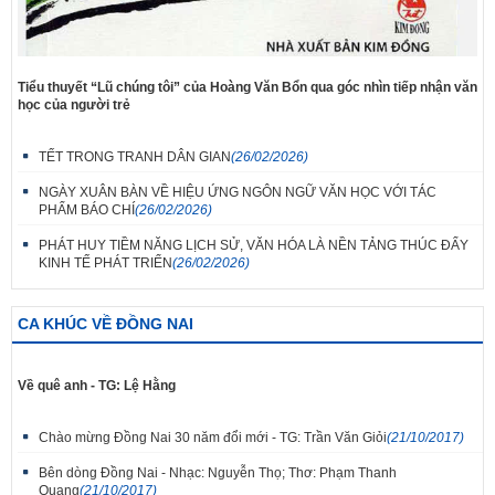
Tiểu thuyết “Lũ chúng tôi” của Hoàng Văn Bổn qua góc nhìn tiếp nhận văn
học của người trẻ
TẾT TRONG TRANH DÂN GIAN
(26/02/2026)
NGÀY XUÂN BÀN VỀ HIỆU ỨNG NGÔN NGỮ VĂN HỌC VỚI TÁC
PHẨM BÁO CHÍ
(26/02/2026)
PHÁT HUY TIỀM NĂNG LỊCH SỬ, VĂN HÓA LÀ NỀN TẢNG THÚC ĐẨY
KINH TẾ PHÁT TRIỂN
(26/02/2026)
CA KHÚC VỀ ĐỒNG NAI
Về quê anh - TG: Lệ Hằng
Chào mừng Đồng Nai 30 năm đổi mới - TG: Trần Văn Giỏi
(21/10/2017)
Bên dòng Đồng Nai - Nhạc: Nguyễn Thọ; Thơ: Phạm Thanh
Quang
(21/10/2017)