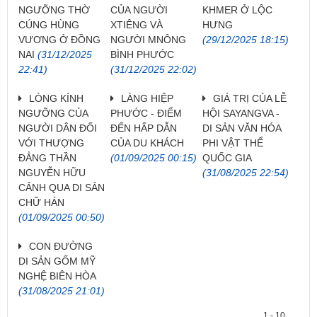
NGƯỠNG THỜ
CỦA NGƯỜI
KHMER Ở LỘC
CÚNG HÙNG
XTIÊNG VÀ
HƯNG
VƯƠNG Ở ĐỒNG
NGƯỜI MNÔNG
(29/12/2025 18:15)
NAI
(31/12/2025
BÌNH PHƯỚC
22:41)
(31/12/2025 22:02)
LÒNG KÍNH
LÀNG HIỆP
GIÁ TRỊ CỦA LỄ
NGƯỠNG CỦA
PHƯỚC - ĐIỂM
HỘI SAYANGVA -
NGƯỜI DÂN ĐỐI
ĐẾN HẤP DẪN
DI SẢN VĂN HÓA
VỚI THƯỢNG
CỦA DU KHÁCH
PHI VẬT THỂ
ĐẲNG THẦN
(01/09/2025 00:15)
QUỐC GIA
NGUYỄN HỮU
(31/08/2025 22:54)
CẢNH QUA DI SẢN
CHỮ HÁN
(01/09/2025 00:50)
CON ĐƯỜNG
DI SẢN GỐM MỸ
NGHỆ BIÊN HÒA
(31/08/2025 21:01)
1 - 10