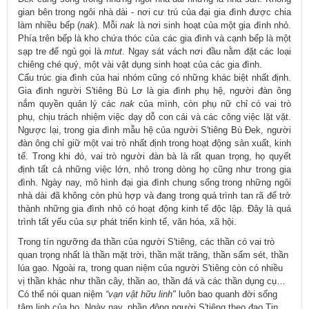
gian bên trong ngôi nhà dài - nơi cư trú của đại gia đình được chia
làm nhiều bếp (
nak
). Mỗi
nak
là nơi sinh hoạt của một gia đình nhỏ.
Phía trên bếp là kho chứa thóc của các gia đình và cạnh bếp là một
sạp tre để ngủ gọi là
mtut
. Ngay sát vách nơi đầu nằm đặt các loại
chiêng ché quý, một vài vật dụng sinh hoạt của các gia đình.
Cấu trúc gia đình của hai nhóm cũng có những khác biệt nhất định.
Gia đình người S'tiêng Bù Lơ là gia đình phụ hệ, người đàn ông
nắm quyền quản lý các
nak
của mình, còn phụ nữ chỉ có vai trò
phụ, chịu trách nhiệm việc dạy dỗ con cái và các công việc lặt vặt.
Ngược lại, trong gia đình mẫu hệ của người S'tiêng Bù Đek, người
đàn ông chỉ giữ một vai trò nhất định trong hoạt động sản xuất, kinh
tế. Trong khi đó, vai trò người đàn bà là rất quan trọng, họ quyết
định tất cả những việc lớn, nhỏ trong dòng họ cũng như trong gia
đình. Ngày nay, mô hình đại gia đình chung sống trong những ngôi
nhà dài đã không còn phù hợp và đang trong quá trình tan rã để trở
thành những gia đình nhỏ có hoạt động kinh tế độc lập. Đây là quá
trình tất yếu của sự phát triển kinh tế, văn hóa, xã hội.
Trong tín ngưỡng đa thần của người S'tiêng, các thần có vai trò
quan trọng nhất là thần mặt trời, thần mặt trăng, thần sấm sét, thần
lúa gạo. Ngoài ra, trong quan niệm của người S'tiêng còn có nhiều
vị thần khác như thần cây, thần ao, thần đá và các thần dụng cụ…
Có thể nói quan niệm
“vạn vật hữu linh"
luôn bao quanh đời sống
tâm linh của họ. Ngày nay, phần đông người S'tiêng theo đạo Tin