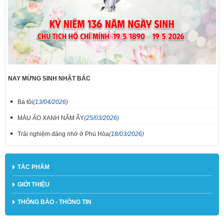
NAY MỪNG SINH NHẬT BÁC
Ba tôi
(13/04/2026)
MÀU ÁO XANH NĂM ẤY
(25/03/2026)
Trải nghiệm đáng nhớ ở Phú Hòa
(18/03/2026)
TÁC PHẨM
GIỚI THIỆU
THÔNG BÁO - THÔNG TIN