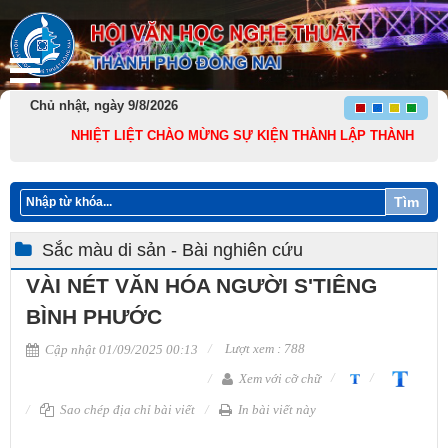
Chủ nhật, ngày 9/8/2026
NHIỆT LIỆT CHÀO MỪNG SỰ KIỆN THÀNH LẬP THÀNH PHỐ ĐỒNG N
Tìm
Sắc màu di sản - Bài nghiên cứu
VÀI NÉT VĂN HÓA NGƯỜI S'TIÊNG
BÌNH PHƯỚC
Lượt xem : 788
Cập nhật 01/09/2025 00:13
Xem với cỡ chữ
Sao chép địa chỉ bài viết
In bài viết này