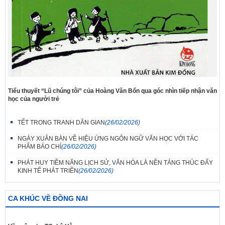
Tiểu thuyết “Lũ chúng tôi” của Hoàng Văn Bổn qua góc nhìn tiếp nhận văn
học của người trẻ
TẾT TRONG TRANH DÂN GIAN
(26/02/2026)
NGÀY XUÂN BÀN VỀ HIỆU ỨNG NGÔN NGỮ VĂN HỌC VỚI TÁC
PHẨM BÁO CHÍ
(26/02/2026)
PHÁT HUY TIỀM NĂNG LỊCH SỬ, VĂN HÓA LÀ NỀN TẢNG THÚC ĐẨY
KINH TẾ PHÁT TRIỂN
(26/02/2026)
CA KHÚC VỀ ĐỒNG NAI