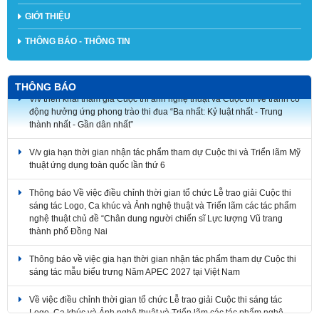
GIỚI THIỆU
THÔNG BÁO - THÔNG TIN
THÔNG BÁO
V/v triển khai tham gia Cuộc thi ảnh nghệ thuật và Cuộc thi vẽ tranh cổ
động hưởng ứng phong trào thi đua “Ba nhất: Kỷ luật nhất - Trung
thành nhất - Gần dân nhất”
V/v gia hạn thời gian nhận tác phẩm tham dự Cuộc thi và Triển lãm Mỹ
thuật ứng dụng toàn quốc lần thứ 6
Thông báo Về việc điều chỉnh thời gian tổ chức Lễ trao giải Cuộc thi
sáng tác Logo, Ca khúc và Ảnh nghệ thuật và Triển lãm các tác phẩm
nghệ thuật chủ đề “Chân dung người chiến sĩ Lực lượng Vũ trang
thành phố Đồng Nai
Thông báo về việc gia hạn thời gian nhận tác phẩm tham dự Cuộc thi
sáng tác mẫu biểu trưng Năm APEC 2027 tại Việt Nam
Về việc điều chỉnh thời gian tổ chức Lễ trao giải Cuộc thi sáng tác
Logo, Ca khúc và Ảnh nghệ thuật và Triển lãm các tác phẩm nghệ
thuật