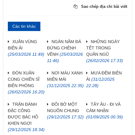
Sao chép địa chỉ bài viết
Các tin khác
XUÂN VÙNG
NGÀN NĂM ĐÁ
NHỮNG NGÀY
BIÊN ẢI
ĐỨNG CHÊNH
TẾT TRONG
(25/03/2026 11:49)
VÊNH
(25/03/2026
QUÂN NGŨ
11:46)
(26/02/2026 17:33)
ĐÓN XUÂN
NƠI MÀU XANH
MƯA ĐÊM BIÊN
CÙNG CHIẾN SĨ
MIÊN MẢI
ẢI
(31/12/2025
BIÊN PHÒNG
(31/12/2025 22:35)
22:28)
(26/02/2026 16:20)
TRẬN ĐÁNH
ĐÔI BỜ MỘT
TÂY ÂU - ĐI VÀ
ĐẶC CÔNG
NGUỒN CHUNG
CẢM NHẬN
ĐƯỢC BÁC HỒ
(29/12/2025 17:32)
(01/09/2025 00:39)
KHEN NGỢI
(29/12/2025 18:34)