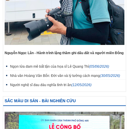
Nguyễn Ngọc Lân - Hành trình lặng thầm ghi dấu đất và người miền Đông
Ngọn lửa đam mê bất tận của họa sĩ Lê Quang Thỉ
(05/06/2026)
Nhà văn Hoàng Văn Bổn: Đời văn và lý tưởng cách mạng
(30/05/2026)
Người nghệ sĩ đau đáu nghĩa tình tri ân
(12/05/2026)
SẮC MÀU DI SẢN - BÀI NGHIÊN CỨU