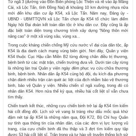
Từ ngã 3 (đường vào Đồn Biên phòng Lộc Thiện và rẽ vào ấp Măng
Cải, xã Lộc Tấn, tỉnh Đồng Nai) đi khoảng 10 km đường nhựa nữa
mới đến khu dân cư ấp K54, xã Lộc Tấn. Năm nay, Đảng ủy -
UBND - UBMTTQVN xã Lộc Tấn chọn ấp K54 tổ chức làm điểm
Ngày hội Đại đoàn kết toàn dân tộc ở khu dân cư. Đây cũng là ấp
đặc biệt toàn diện trong chương trình xây dựng “Nông thôn mới
nâng cao" ở một xã vùng sâu, vùng xa...
Trong cuộc kháng chiến chống Mỹ cứu nước vĩ đại của dân tộc, ấp
K54 là địa danh cách mạng vùng biên giới. Nơi đây, Quân y viện
K54 thuộc Cục Hậu cần Miền B2 từng đứng chân điều trị thương,
bệnh binh từ các mặt trận, chiến trường đưa về. Dưới tán cây rừng
là những lán trại Quân y viện ngày đêm phục vụ cứu chữa thương
binh, bệnh binh. Nhân dân ấp K54 cùng bộ đội, du kích địa phương
chặn đánh nhiều trận càn quét ác liệt của địch nhằm bảo vệ thương
binh, bảo vệ Quân y viện. Nhiều chiến sĩ ngã xuống, trong đó có
nhân dân K54. Hơn nửa thế kỷ qua, nhiều hài cốt liệt sĩ vẫn chưa
tìm thấy.
Chiến tranh kết thúc, những cựu chiến binh trở lại ấp K54 tìm kiếm
hài cốt đồng đội. Lịch sử vẻ vang bi tráng như dấu mốc quá khứ
đậm nét tại ấp K54 là những năm qua, Đội K72, Bộ Chỉ huy Quân
sự tỉnh qua thông tin của nhân dân, của các đơn vị lực lượng vũ
trang, của cựu chiến binh đã thu thập và 3 đợt tìm kiếm quy tập
được 53 hài cốt liệt sĩ. Trân trọng và tự hào về truyền thống lịch sử