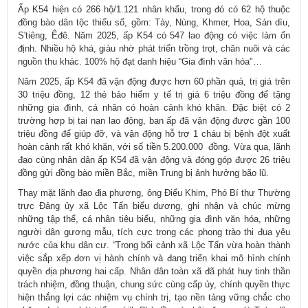
Ấp K54 hiện có 266 hộ/1.121 nhân khẩu, trong đó có 62 hộ thuộc
đồng bào dân tộc thiểu số, gồm: Tày, Nùng, Khmer, Hoa, Sán dìu,
S'tiêng, Êđê. Năm 2025, ấp K54 có 547 lao động có việc làm ổn
định. Nhiều hộ khá, giàu nhờ phát triển trồng trọt, chăn nuôi và các
nguồn thu khác. 100% hộ đạt danh hiệu “Gia đình văn hóa"…
Năm 2025, ấp K54 đã vận động được hơn 60 phần quà, trị giá trên
30 triệu đồng, 12 thẻ bảo hiểm y tế trị giá 6 triệu đồng để tặng
những gia đình, cá nhân có hoàn cảnh khó khăn. Đặc biệt có 2
trường hợp bị tai nạn lao động, ban ấp đã vận động được gần 100
triệu đồng để giúp đỡ, và vận động hỗ trợ 1 cháu bị bệnh đột xuất
hoàn cảnh rất khó khăn, với số tiền 5.200.000 đồng. Vừa qua, lãnh
đạo cùng nhân dân ấp K54 đã vận động và đóng góp được 26 triệu
đồng gửi đồng bào miền Bắc, miền Trung bị ảnh hưởng bão lũ.
Thay mặt lãnh đạo địa phương, ông Điểu Khim, Phó Bí thư Thường
trực Đảng ủy xã Lộc Tấn biểu dương, ghi nhận và chúc mừng
những tập thể, cá nhân tiêu biểu, những gia đình văn hóa, những
người dân gương mẫu, tích cực trong các phong trào thi đua yêu
nước của khu dân cư. “Trong bối cảnh xã Lộc Tấn vừa hoàn thành
việc sắp xếp đơn vị hành chính và đang triển khai mô hình chính
quyền địa phương hai cấp. Nhân dân toàn xã đã phát huy tinh thần
trách nhiệm, đồng thuận, chung sức cùng cấp ủy, chính quyền thực
hiện thắng lợi các nhiệm vụ chính trị, tạo nền tảng vững chắc cho