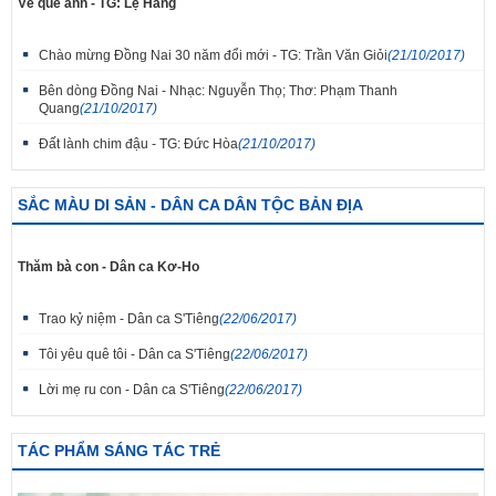
Về quê anh - TG: Lệ Hằng
Chào mừng Đồng Nai 30 năm đổi mới - TG: Trần Văn Giỏi
(21/10/2017)
Bên dòng Đồng Nai - Nhạc: Nguyễn Thọ; Thơ: Phạm Thanh
Quang
(21/10/2017)
Đất lành chim đậu - TG: Đức Hòa
(21/10/2017)
SẮC MÀU DI SẢN - DÂN CA DÂN TỘC BẢN ĐỊA
Thăm bà con - Dân ca Kơ-Ho
Trao kỷ niệm - Dân ca S'Tiêng
(22/06/2017)
Tôi yêu quê tôi - Dân ca S'Tiêng
(22/06/2017)
Lời mẹ ru con - Dân ca S'Tiêng
(22/06/2017)
TÁC PHẨM SÁNG TÁC TRẺ