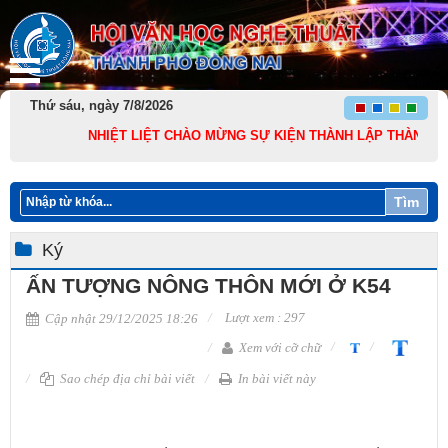
Thứ sáu, ngày 7/8/2026
NHIỆT LIỆT CHÀO MỪNG SỰ KIỆN THÀNH LẬP THÀNH PHỐ ĐỒNG
Tìm
Ký
ẤN TƯỢNG NÔNG THÔN MỚI Ở K54
Lượt xem : 297
Cập nhật 29/12/2025 18:26
Xem với cỡ chữ
Sao chép địa chỉ bài viết
In bài viết này