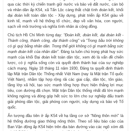
qua các thời kỳ chiến tranh giữ nước và bảo vệ đất nước, cán bộ
và nhân dân ấp K54, xã Tấn Lộc càng thắt chặt tình đoàn kết, khối
đại đoàn kết toàn dân tộc - Xây dựng, phát triển ấp K54 giàu về
kinh tế, mạnh về hệ thống tổ chức, đẹp về văn hóa, con người,
sạch về môi trường và nghĩa tình nhân ái cộng đồng.
Chủ tịch Hồ Chí Minh từng dạy: “
Đoàn kết, đoàn kết, đại đoàn kết -
Thành công, thành công, đại thành công"
và “
Trong bầu trời không
có gì quý bằng nhân dân. Trong thế giới không có gì mạnh bằng sức
mạnh đoàn kết của nhân dân"
. Đảng ta luôn chú trọng phát huy sức
mạnh của khối Đại đoàn kết toàn dân tộc, xem đó là vấn đề chiến
lược, có ý nghĩa sống còn và quyết định thành bại của sự nghiệp
cách mạng. Ngày 18 tháng 11 năm 1930, Đảng ta quyết định thành
lập Mặt trận Dân tộc Thống nhất Việt Nam (nay là Mặt trận Tổ quốc
Việt Nam), nhằm tập hợp rộng rãi các giai cấp, dân tộc, tôn giáo,
tầng lớp xã hội, tạo sức mạnh tổng hợp thực hiện thắng lợi mục
tiêu, con đường đã chọn. Mặt trận Dân tộc thống nhất đã lớn mạnh
không ngừng và đóng góp hết sức to lớn cho sự nghiệp đấu tranh
giải phóng dân tộc, giải phóng con người, xây dựng và bảo vệ Tổ
quốc.
Ấn tượng đầu tiên ở ấp K54 về hạ tầng cơ sở “Nông thôn mới" là
hệ thống đường giao thông nông thôn. Theo số liệu báo cáo của
Ban Vận động ấp K54 hiện trên địa bàn đường vào các ngõ xóm đã