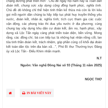
chặng đường phát triển mới". Chủ đề ngày hội năm nay là
Toàn dân
đoàn kết, chung sức xây dựng cộng đồng hạnh phúc, nghĩa tình.
Chủ đề đó không chỉ thể hiện tinh thần kế thừa mà còn là lời kêu
gọi mỗi người dân chúng ta hãy tiếp tục phát huy truyền thống yêu
nước, đoàn kết, nhân ái, nghĩa tình; tích cực tham gia các cuộc
vận động, các phong trào thi đua yêu nước ở địa phương; cùng
chung tay xây dựng khu dân cư đoàn kết, ấm no, hạnh phúc, xây
dựng xã Lộc Tấn ngày càng phát triển toàn diện, bền vững. Mong
rằng, các đồng chí, bà con tiếp tục là những hạt nhân nồng cốt, lan
tỏa tinh thần đoàn kết, trách nhiệm, góp phần củng cố khối đại đoàn
kết toàn dân tộc trên địa bàn xã…", Phó Bí thư Thường trực Đảng
ủy xã Lộc Tấn - Điểu Khim nhấn mạnh.
N.T
Nguồn: Văn nghệ Đồng Nai số 93 (Tháng 11 năm 2025)
NGỌC THƠ
IN BÀI VIẾT NÀY