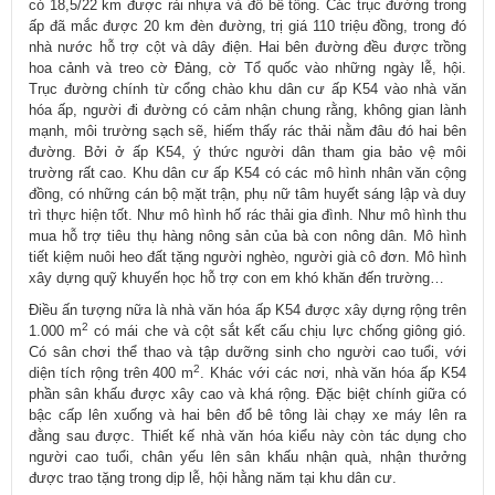
có 18,5/22 km được rải nhựa và đổ bê tông. Các trục đường trong
ấp đã mắc được 20 km đèn đường, trị giá 110 triệu đồng, trong đó
nhà nước hỗ trợ cột và dây điện. Hai bên đường đều được trồng
hoa cảnh và treo cờ Đảng, cờ Tổ quốc vào những ngày lễ, hội.
Trục đường chính từ cổng chào khu dân cư ấp K54 vào nhà văn
hóa ấp, người đi đường có cảm nhận chung rằng, không gian lành
mạnh, môi trường sạch sẽ, hiếm thấy rác thải nằm đâu đó hai bên
đường. Bởi ở ấp K54, ý thức người dân tham gia bảo vệ môi
trường rất cao. Khu dân cư ấp K54 có các mô hình nhân văn cộng
đồng, có những cán bộ mặt trận, phụ nữ tâm huyết sáng lập và duy
trì thực hiện tốt. Như mô hình hố rác thải gia đình. Như mô hình thu
mua hỗ trợ tiêu thụ hàng nông sản của bà con nông dân. Mô hình
tiết kiệm nuôi heo đất tặng người nghèo, người già cô đơn. Mô hình
xây dựng quỹ khuyến học hỗ trợ con em khó khăn đến trường…
Điều ấn tượng nữa là nhà văn hóa ấp K54 được xây dựng rộng trên
2
1.000 m
có mái che và cột sắt kết cấu chịu lực chống giông gió.
Có sân chơi thể thao và tập dưỡng sinh cho người cao tuổi, với
2
diện tích rộng trên 400 m
. Khác với các nơi, nhà văn hóa ấp K54
phần sân khấu được xây cao và khá rộng. Đặc biệt chính giữa có
bậc cấp lên xuống và hai bên đổ bê tông lài chạy xe máy lên ra
đằng sau được. Thiết kế nhà văn hóa kiểu này còn tác dụng cho
người cao tuổi, chân yếu lên sân khấu nhận quà, nhận thưởng
được trao tặng trong dịp lễ, hội hằng năm tại khu dân cư.