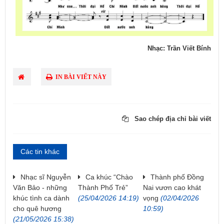
Nhạc: Trần Viết Bính
IN BÀI VIẾT NÀY
Sao chép địa chỉ bài viết
Các tin khác
Nhạc sĩ Nguyễn
Ca khúc “Chào
Thành phố Đồng
Văn Bảo - những
Thành Phố Trẻ”
Nai vươn cao khát
khúc tình ca dành
(25/04/2026 14:19)
vọng
(02/04/2026
cho quê hương
10:59)
(21/05/2026 15:38)