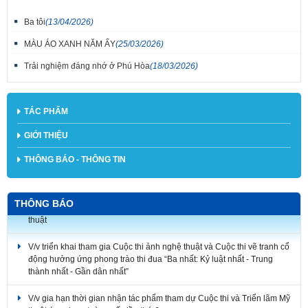
Ba tôi
(13/04/2026)
MÀU ÁO XANH NĂM ẤY
(25/03/2026)
Trải nghiệm đáng nhớ ở Phú Hòa
(18/03/2026)
TÁC PHẨM
GIỚI THIỆU
THÔNG BÁO - THÔNG TIN
THÔNG BÁO
V/v triển khai tham gia Cuộc thi ảnh nghệ thuật và Cuộc thi vẽ tranh cổ
động hưởng ứng phong trào thi đua “Ba nhất: Kỷ luật nhất - Trung
thành nhất - Gần dân nhất”
V/v gia hạn thời gian nhận tác phẩm tham dự Cuộc thi và Triển lãm Mỹ
thuật ứng dụng toàn quốc lần thứ 6