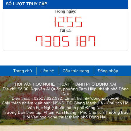
SỐ LƯỢT TRUY CẬP
Trong ngày:
Tất cả:
Trang chủ
Liên hệ
Cấu trúc trang
Đăng nhập
HỘI VĂN HỌC NGHỆ THUẬT THÀNH PHỐ ĐỒNG NAI
Địa chỉ: Số 30, Nguyễn Ái Quốc, phường Tam Hiệp, thành phố Đồng
Nai
Điện thoại : 02513.822.992; Email: hvhnt@dongnai.gov.vn
Chịu trách nhiệm xuất bản: NSND. ĐD Giang Mạnh Hà - Chủ tịch Hội
Văn học Nghệ thuật thành phố Đồng Nai.
Trưởng Ban biên tập: Phạm Văn Hoàng - Phó Chủ tịch Thường trực
Hội Văn học Nghệ thuật thành phố ​Đồng Nai.