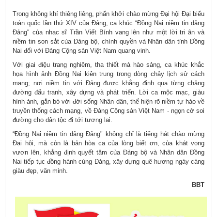
Trong không khí thiêng liêng, phấn khởi chào mừng Đại hội Đại biểu
toàn quốc lần thứ XIV của Đảng, ca khúc “Đồng Nai niềm tin dâng
Đảng" của nhạc sĩ Trần Viết Bính vang lên như một lời tri ân và
niềm tin son sắt của Đảng bộ, chính quyền và Nhân dân tỉnh Đồng
Nai đối với Đảng Cộng sản Việt Nam quang vinh.
Với giai điệu trang nghiêm, tha thiết mà hào sảng, ca khúc khắc
họa hình ảnh Đồng Nai kiên trung trong dòng chảy lịch sử cách
mạng; nơi niềm tin với Đảng được khẳng định​ qua từng chặng
đường đấu tranh, xây dựng và phát triển. Lời ca mộc mạc, giàu
hình ảnh, gắn bó với đời sống Nhân dân, thể hiện rõ niềm tự hào về
truyền thống cách mạng, về Đảng Cộng sản Việt Nam - ngọn cờ soi
đường cho dân tộc đi tới tương lai.
“Đồng Nai niềm tin dâng Đảng" không chỉ là tiếng hát chào mừng
Đại hội, mà còn là bản hòa ca của lòng biết ơn, của khát vọng
vươn lên, khẳng định quyết tâm của Đảng bộ và Nhân dân Đồng
Nai tiếp tục đồng hành cùng Đảng, xây dựng quê hương ngày càng
giàu đẹp, văn minh.
BBT