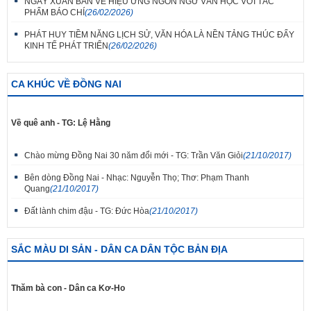
NGÀY XUÂN BÀN VỀ HIỆU ỨNG NGÔN NGỮ VĂN HỌC VỚI TÁC
PHẨM BÁO CHÍ
(26/02/2026)
PHÁT HUY TIỀM NĂNG LỊCH SỬ, VĂN HÓA LÀ NỀN TẢNG THÚC ĐẨY
KINH TẾ PHÁT TRIỂN
(26/02/2026)
CA KHÚC VỀ ĐỒNG NAI
Về quê anh - TG: Lệ Hằng
Chào mừng Đồng Nai 30 năm đổi mới - TG: Trần Văn Giỏi
(21/10/2017)
Bên dòng Đồng Nai - Nhạc: Nguyễn Thọ; Thơ: Phạm Thanh
Quang
(21/10/2017)
Đất lành chim đậu - TG: Đức Hòa
(21/10/2017)
SẮC MÀU DI SẢN - DÂN CA DÂN TỘC BẢN ĐỊA
Thăm bà con - Dân ca Kơ-Ho