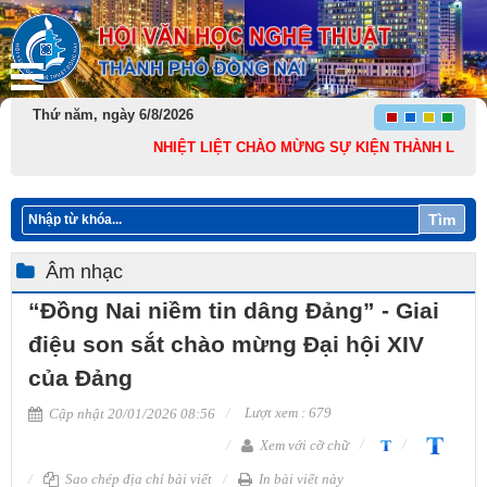
Thứ năm, ngày 6/8/2026
NHIỆT LIỆT CHÀO MỪNG SỰ KIỆN THÀNH LẬP THÀNH 
Tìm
Âm nhạc
“Đồng Nai niềm tin dâng Đảng” - Giai
điệu son sắt chào mừng Đại hội XIV
của Đảng
Lượt xem : 679
Cập nhật 20/01/2026 08:56
Xem với cỡ chữ
Sao chép địa chỉ bài viết
In bài viết này