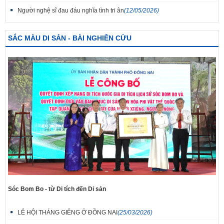
Người nghệ sĩ đau đáu nghĩa tình tri ân
(12/05/2026)
SẮC MÀU DI SẢN - BÀI NGHIÊN CỨU
Sóc Bom Bo - từ Di tích đến Di sản
LỄ HỘI THÁNG GIÊNG Ở ĐỒNG NAI
(25/03/2026)