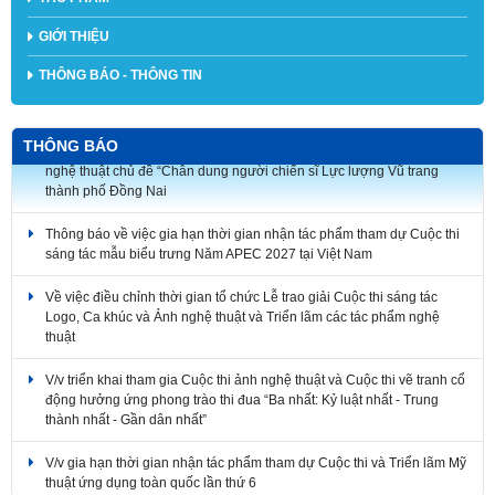
GIỚI THIỆU
THÔNG BÁO - THÔNG TIN
Thông báo Về việc điều chỉnh thời gian tổ chức Lễ trao giải Cuộc thi
sáng tác Logo, Ca khúc và Ảnh nghệ thuật và Triển lãm các tác phẩm
THÔNG BÁO
nghệ thuật chủ đề “Chân dung người chiến sĩ Lực lượng Vũ trang
thành phố Đồng Nai
Thông báo về việc gia hạn thời gian nhận tác phẩm tham dự Cuộc thi
sáng tác mẫu biểu trưng Năm APEC 2027 tại Việt Nam
Về việc điều chỉnh thời gian tổ chức Lễ trao giải Cuộc thi sáng tác
Logo, Ca khúc và Ảnh nghệ thuật và Triển lãm các tác phẩm nghệ
thuật
V/v triển khai tham gia Cuộc thi ảnh nghệ thuật và Cuộc thi vẽ tranh cổ
động hưởng ứng phong trào thi đua “Ba nhất: Kỷ luật nhất - Trung
thành nhất - Gần dân nhất”
V/v gia hạn thời gian nhận tác phẩm tham dự Cuộc thi và Triển lãm Mỹ
thuật ứng dụng toàn quốc lần thứ 6