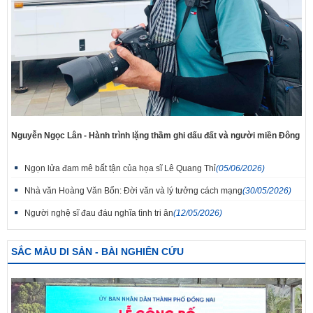
Nguyễn Ngọc Lân - Hành trình lặng thầm ghi dấu đất và người miền Đông
Ngọn lửa đam mê bất tận của họa sĩ Lê Quang Thỉ
(05/06/2026)
Nhà văn Hoàng Văn Bổn: Đời văn và lý tưởng cách mạng
(30/05/2026)
Người nghệ sĩ đau đáu nghĩa tình tri ân
(12/05/2026)
SẮC MÀU DI SẢN - BÀI NGHIÊN CỨU