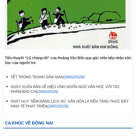
Tiểu thuyết “Lũ chúng tôi” của Hoàng Văn Bổn qua góc nhìn tiếp nhận văn
học của người trẻ
TẾT TRONG TRANH DÂN GIAN
(26/02/2026)
NGÀY XUÂN BÀN VỀ HIỆU ỨNG NGÔN NGỮ VĂN HỌC VỚI TÁC
PHẨM BÁO CHÍ
(26/02/2026)
PHÁT HUY TIỀM NĂNG LỊCH SỬ, VĂN HÓA LÀ NỀN TẢNG THÚC ĐẨY
KINH TẾ PHÁT TRIỂN
(26/02/2026)
CA KHÚC VỀ ĐỒNG NAI