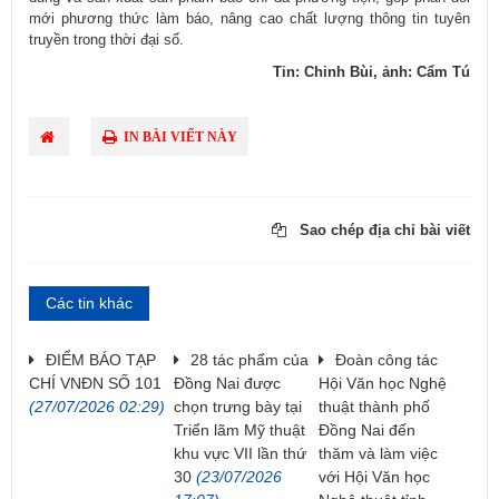
mới phương thức làm báo, nâng cao chất lượng thông tin tuyên
truyền trong thời đại số.
Tin: Chinh Bùi, ảnh: Cẩm Tú
IN BÀI VIẾT NÀY
Sao chép địa chỉ bài viết
Các tin khác
ĐIỂM BÁO TẠP
28 tác phẩm của
Đoàn công tác
CHÍ VNĐN SỐ 101
Đồng Nai được
Hội Văn học Nghệ
(27/07/2026 02:29)
chọn trưng bày tại
thuật thành phố
Triển lãm Mỹ thuật
Đồng Nai đến
khu vực VII lần thứ
thăm và làm việc
30
(23/07/2026
với Hội Văn học