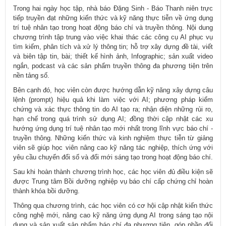
Trong hai ngày học tập, nhà báo Đặng Sinh - Báo Thanh niên trực
tiếp truyền đạt những kiến thức và kỹ năng thực tiễn về ứng dụng
trí tuệ nhân tạo trong hoạt động báo chí và truyền thông. Nội dung
chương trình tập trung vào việc khai thác các công cụ AI phục vụ
tìm kiếm, phân tích và xử lý thông tin; hỗ trợ xây dựng đề tài, viết
và biên tập tin, bài; thiết kế hình ảnh, Infographic; sản xuất video
ngắn, podcast và các sản phẩm truyền thông đa phương tiện trên
nền tảng số.
Bên cạnh đó, học viên còn được hướng dẫn kỹ năng xây dựng câu
lệnh (prompt) hiệu quả khi làm việc với AI; phương pháp kiểm
chứng và xác thực thông tin do AI tạo ra; nhận diện những rủi ro,
hạn chế trong quá trình sử dụng AI; đồng thời cập nhật các xu
hướng ứng dụng trí tuệ nhân tạo mới nhất trong lĩnh vực báo chí -
truyền thông. Những kiến thức và kinh nghiệm thực tiễn từ giảng
viên sẽ giúp học viên nâng cao kỹ năng tác nghiệp, thích ứng với
yêu cầu chuyển đổi số và đổi mới sáng tạo trong hoạt động báo chí.
Sau khi hoàn thành chương trình học, các học viên đủ điều kiện sẽ
được Trung tâm Bồi dưỡng nghiệp vụ báo chí cấp chứng chỉ hoàn
thành khóa bồi dưỡng.
Thông qua chương trình, các học viên có cơ hội cập nhật kiến thức
công nghệ mới, nâng cao kỹ năng ứng dụng AI trong sáng tạo nội
dung và sản xuất sản phẩm báo chí đa phương tiện, góp phần đổi