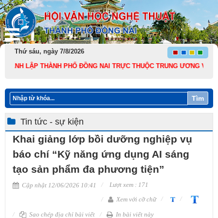
Thứ sáu, ngày 7/8/2026
H LẬP THÀNH PHỐ ĐỒNG NAI TRỰC THUỘC TRUNG ƯƠNG VÀ 136 NĂM NGÀY
Tìm
Tin tức - sự kiện
Khai giảng lớp bồi dưỡng nghiệp vụ
báo chí “Kỹ năng ứng dụng AI sáng
tạo sản phẩm đa phương tiện”
Lượt xem : 171
Cập nhật 12/06/2026 10:41
Xem với cỡ chữ
Sao chép địa chỉ bài viết
In bài viết này