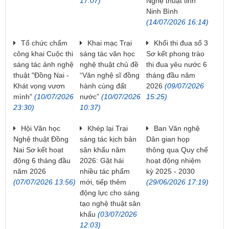
17:07)
Nghệ thuật tỉnh
Ninh Bình
(14/07/2026 16:14)
Tổ chức chấm
Khai mạc Trại
Khối thi đua số 3
công khai Cuộc thi
sáng tác văn học
Sơ kết phong trào
sáng tác ảnh nghệ
nghệ thuật chủ đề
thi đua yêu nước 6
thuật "Đồng Nai -
“Văn nghệ sĩ đồng
tháng đầu năm
Khát vọng vươn
hành cùng đất
2026
(09/07/2026
mình"
(10/07/2026
nước”
(10/07/2026
15:25)
23:30)
10:37)
Hội Văn học
Khép lại Trại
Ban Văn nghệ
Nghệ thuật Đồng
sáng tác kịch bản
Dân gian họp
Nai Sơ kết hoạt
sân khấu năm
thông qua Quy chế
động 6 tháng đầu
2026: Gặt hái
hoạt động nhiệm
năm 2026
nhiều tác phẩm
kỳ 2025 - 2030
(07/07/2026 13:56)
mới, tiếp thêm
(29/06/2026 17:19)
động lực cho sáng
tạo nghệ thuật sân
khấu
(03/07/2026
12:03)