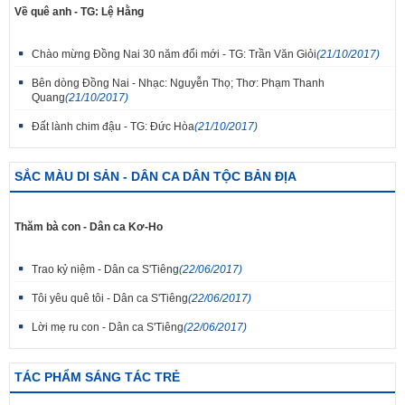
Về quê anh - TG: Lệ Hằng
Chào mừng Đồng Nai 30 năm đổi mới - TG: Trần Văn Giỏi
(21/10/2017)
Bên dòng Đồng Nai - Nhạc: Nguyễn Thọ; Thơ: Phạm Thanh
Quang
(21/10/2017)
Đất lành chim đậu - TG: Đức Hòa
(21/10/2017)
SẮC MÀU DI SẢN - DÂN CA DÂN TỘC BẢN ĐỊA
Thăm bà con - Dân ca Kơ-Ho
Trao kỷ niệm - Dân ca S'Tiêng
(22/06/2017)
Tôi yêu quê tôi - Dân ca S'Tiêng
(22/06/2017)
Lời mẹ ru con - Dân ca S'Tiêng
(22/06/2017)
TÁC PHẨM SÁNG TÁC TRẺ