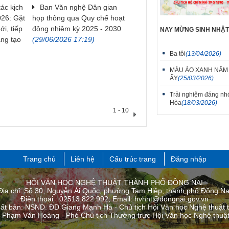
tác kịch
Ban Văn nghệ Dân gian
26: Gặt
họp thông qua Quy chế hoạt
i, tiếp
động nhiệm kỳ 2025 - 2030
NAY MỪNG SINH NHẬ
áng tạo
(29/06/2026 17:19)
Ba tôi
(13/04/2026)
MÀU ÁO XANH NĂM
ẤY
(25/03/2026)
Trải nghiệm đáng nhơ
Hòa
(18/03/2026)
1 - 10
Trang chủ
Liên hệ
Cấu trúc trang
Đăng nhập
HỘI VĂN HỌC NGHỆ THUẬT THÀNH PHỐ ĐỒNG NAI
Địa chỉ: Số 30, Nguyễn Ái Quốc, phường Tam Hiệp, thành phố Đồng Na
Điện thoại : 02513.822.992; Email: hvhnt@dongnai.gov.vn
uất bản: NSND. ĐD Giang Mạnh Hà - Chủ tịch Hội Văn học Nghệ thuật 
: Phạm Văn Hoàng - Phó Chủ tịch Thường trực Hội Văn học Nghệ thuật 