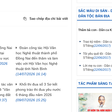
SẮC MÀU DI SẢN -
DÂN TỘC BẢN ĐỊA
Sao chép địa chỉ bài viết
Thăm bà con - Dân ca 
Trao kỷ niệm - Dân c
S'Tiêng
(22/06/2017)
ồng Nai
Đoàn công tác Hội Văn
tại
học Nghệ thuật thành phố
Tôi yêu quê tôi - Dân
S'Tiêng
(22/06/2017)
hu vực
Đồng Nai đến thăm và làm
/2026
việc với Hội Văn học Nghệ
Lời mẹ ru con - Dân 
thuật tỉnh Ninh Bình
S'Tiêng
(22/06/2017)
(14/07/2026 16:14)
TÁC PHẨM SÁNG T
 tác văn
Khối thi đua số 3 Sơ kết
ề “Văn
phong trào thi đua yêu nước
ùng đất
6 tháng đầu năm 2026
0:37)
(09/07/2026 15:25)