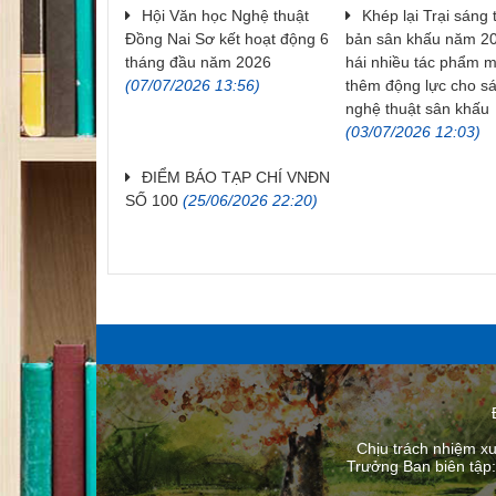
Hội Văn học Nghệ thuật
Khép lại Trại sáng 
Đồng Nai Sơ kết hoạt động 6
bản sân khấu năm 20
tháng đầu năm 2026
hái nhiều tác phẩm mớ
(07/07/2026 13:56)
thêm động lực cho s
nghệ thuật sân khấu
(03/07/2026 12:03)
ĐIỂM BÁO TẠP CHÍ VNĐN
SỐ 100
(25/06/2026 22:20)
Chịu trách nhiệm x
Trưởng Ban biên tập