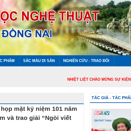
ÁC PHẨM
SẮC MÀU DI SẢN
NGHIÊN CỨU - TRAO ĐỔI
NHIỆT LIỆT CHÀO MỪNG SỰ KIỆN THÀNH
TÁC GIẢ - TÁC PH
 họp mặt kỷ niệm 101 năm
 và trao giải “Ngòi viết