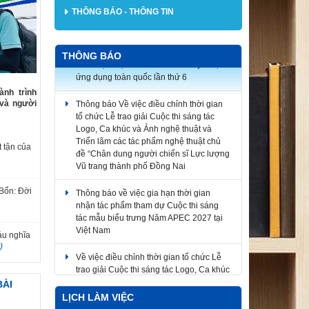
THÔNG BÁO - THÔNG TIN
THÔNG BÁO
Thông báo Về việc điều chỉnh thời gian
nh trình
tổ chức Lễ trao giải Cuộc thi sáng tác
 và người
Logo, Ca khúc và Ảnh nghệ thuật và
Triển lãm các tác phẩm nghệ thuật chủ
đề “Chân dung người chiến sĩ Lực lượng
Vũ trang thành phố Đồng Nai
 tận của
Thông báo về việc gia hạn thời gian
nhận tác phẩm tham dự Cuộc thi sáng
Bổn: Đời
tác mẫu biểu trưng Năm APEC 2027 tại
Việt Nam
Về việc điều chỉnh thời gian tổ chức Lễ
áu nghĩa
trao giải Cuộc thi sáng tác Logo, Ca khúc
)
và Ảnh nghệ thuật và Triển lãm các tác
phẩm nghệ thuật
BÀI
LỊCH LÀM VIỆC
V/v triển khai tham gia Cuộc thi ảnh nghệ