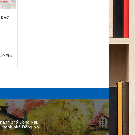
T BÁC
́ ở Phú
i
thành phố Đồng Nai.
thành phố ​Đồng Nai.