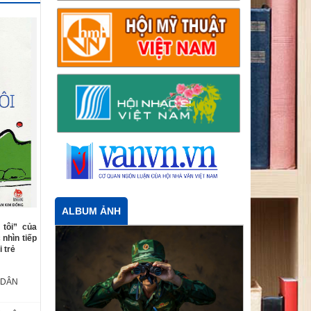
ALBUM ẢNH
 tôi” của
nhìn tiếp
 trẻ
 DÂN