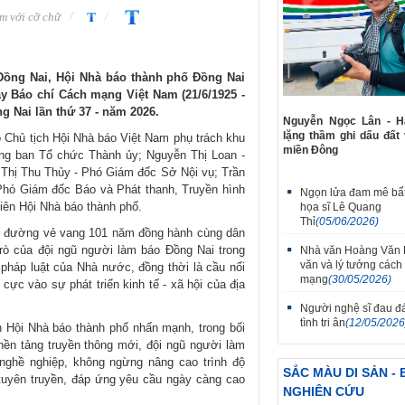
m với cỡ chữ
h Đồng Nai, Hội Nhà báo thành phố Đồng Nai
y Báo chí Cách mạng Việt Nam (21/6/1925 -
ng Nai lần thứ 37 - năm 2026.
Nguyễn Ngọc Lân - Hà
lặng thầm ghi dấu đất
 Chủ tịch Hội Nhà báo Việt Nam phụ trách khu
miền Đông
ng ban Tổ chức Thành ủy; Nguyễn Thị Loan -
Thị Thu Thủy - Phó Giám đốc Sở Nội vụ; Trần
Phó Giám đốc Báo và Phát thanh, Truyền hình
Ngọn lửa đam mê bất
viên Hội Nhà báo thành phố.
họa sĩ Lê Quang
Thỉ
(05/06/2026)
ặng đường vẻ vang 101 năm đồng hành cùng dân
rò của đội ngũ người làm báo Đồng Nai trong
Nhà văn Hoàng Văn 
văn và lý tưởng cách
pháp luật của Nhà nước, đồng thời là cầu nối
mạng
(30/05/2026)
ực vào sự phát triển kinh tế - xã hội của địa
Người nghệ sĩ đau đ
tình tri ân
(12/05/2026
ch Hội Nhà báo thành phố nhấn mạnh, trong bối
ền tảng truyền thông mới, đội ngũ người làm
 nghề nghiệp, không ngừng nâng cao trình độ
SẮC MÀU DI SẢN - 
tuyên truyền, đáp ứng yêu cầu ngày càng cao
NGHIÊN CỨU