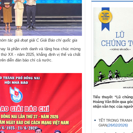
m tác giả đoạt giải C Giải Báo chí quốc gia
nay là phần vinh danh và tặng hoa chúc mừng
 thứ XX - năm 2025, khẳng định vị thế và chất
rên diễn đàn báo chí cả nước.
Tiểu thuyết “Lũ chúng
Hoàng Văn Bổn qua góc 
nhận văn học của người
TẾT TRONG TRANH
GIAN
(26/02/2026)