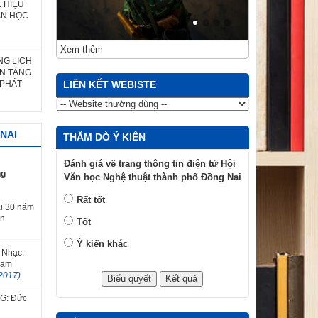
 HIỆU
ĂN HỌC
Xem thêm
NG LỊCH
ỀN TẢNG
 PHÁT
LIÊN KẾT WEBISTE
NAI
THĂM DÒ Ý KIẾN
Đánh giá về trang thông tin điện tử Hội
ng
Văn học Nghệ thuật thành phố Đồng Nai
Rất tốt
i 30 năm
ăn
Tốt
Ý kiến khác
 Nhạc:
hạm
2017)
TG: Đức