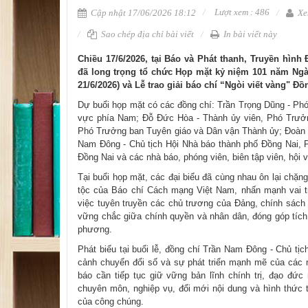
Lượt xem : 486
Cập nhật 17/06/2026 18:12
Xe
Sao chép địa chỉ bài viết
In bài viết này
Chiều 17/6/2026, tại Báo và Phát thanh, Truyền hìn
đã long trọng tổ chức Họp mặt kỷ niệm 101 năm Ngà
21/6/2026) và Lễ trao giải báo chí “Ngòi viết vàng" Đồ
Dự buổi họp mặt có các đồng chí: Trần Trọng Dũng - Phó
vực phía Nam; Đỗ Đức Hòa - Thành ủy viên, Phó Trưở
Phó Trưởng ban Tuyên giáo và Dân vận Thành ủy; Đoàn 
Nam Đông - Chủ tịch Hội Nhà báo thành phố Đồng Nai, 
Đồng Nai và các nhà báo, phóng viên, biên tập viên, hội 
Tại buổi họp mặt, các đại biểu đã cùng nhau ôn lại ch
tộc của Báo chí Cách mạng Việt Nam, nhấn mạnh vai t
việc tuyên truyền các chủ trương của Đảng, chính sách 
vững chắc giữa chính quyền và nhân dân, đóng góp tích c
phương.
Phát biểu tại buổi lễ, đồng chí Trần Nam Đông - Chủ tị
cảnh chuyển đổi số và sự phát triển mạnh mẽ của các n
báo cần tiếp tục giữ vững bản lĩnh chính trị, đạo đức
chuyên môn, nghiệp vụ, đổi mới nội dung và hình thức 
của công chúng.