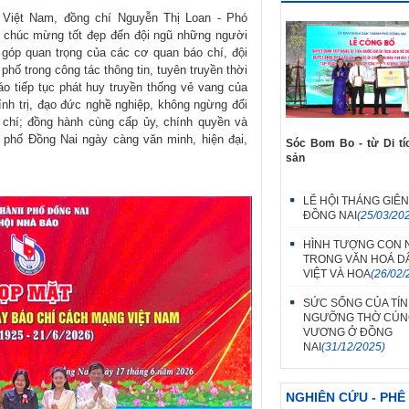
Việt Nam, đồng chí Nguyễn Thị Loan - Phó
i chúc mừng tốt đẹp đến đội ngũ những người
góp quan trọng của các cơ quan báo chí, đội
phố trong công tác thông tin, tuyên truyền thời
o tiếp tục phát huy truyền thống vẻ vang của
nh trị, đạo đức nghề nghiệp, không ngừng đổi
 chí; đồng hành cùng cấp ủy, chính quyền và
 phố Đồng Nai ngày càng văn minh, hiện đại,
Sóc Bom Bo - từ Di tí
sản
LỄ HỘI THÁNG GIÊ
ĐỒNG NAI
(25/03/20
HÌNH TƯỢNG CON 
TRONG VĂN HOÁ D
VIỆT VÀ HOA
(26/02/
SỨC SỐNG CỦA TÍN
NGƯỠNG THỜ CÚN
VƯƠNG Ở ĐỒNG
NAI
(31/12/2025)
NGHIÊN CỨU - PHÊ