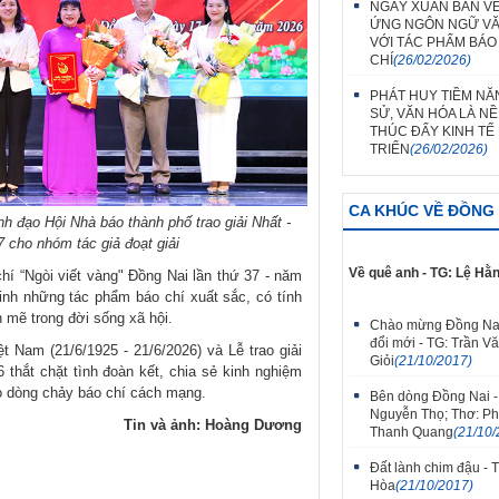
NGÀY XUÂN BÀN VỀ
ỨNG NGÔN NGỮ V
VỚI TÁC PHẨM BÁO
CHÍ
(26/02/2026)
PHÁT HUY TIỀM NĂ
SỬ, VĂN HÓA LÀ N
THÚC ĐẨY KINH TẾ
TRIỂN
(26/02/2026)
CA KHÚC VỀ ĐỒNG 
 đạo Hội Nhà báo thành phố trao giải Nhất -
7 cho nhóm tác giả đoạt giải
Về quê anh - TG: Lệ Hằ
chí “Ngòi viết vàng" Đồng Nai lần thứ 37 - năm
inh những tác phẩm báo chí xuất sắc, có tính
 mẽ trong đời sống xã hội.
Chào mừng Đồng Na
đổi mới - TG: Trần V
Nam (21/6/1925 - 21/6/2026) và Lễ trao giải
Giỏi
(21/10/2017)
 thắt chặt tình đoàn kết, chia sẻ kinh nghiệm
o dòng chảy báo chí cách mạng.​​
Bên dòng Đồng Nai -
Nguyễn Thọ; Thơ: P
Tin và ảnh: Hoàng Dương
Thanh Quang
(21/10/
Đất lành chim đậu - 
Hòa
(21/10/2017)