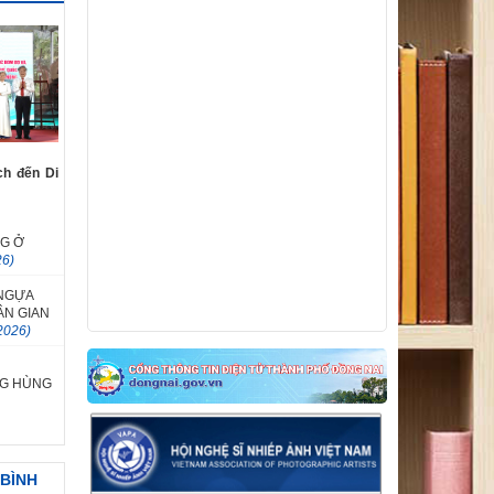
thuật và Cuộc thi vẽ tranh cổ động hưởng
ứng phong trào thi đua “Ba nhất: Kỷ luật
nhất - Trung thành nhất - Gần dân nhất”
V/v gia hạn thời gian nhận tác phẩm
tham dự Cuộc thi và Triển lãm Mỹ thuật
ứng dụng toàn quốc lần thứ 6
ch đến Di
NG Ở
26)
NGỰA
ÂN GIAN
2026)
G HÙNG
 BÌNH