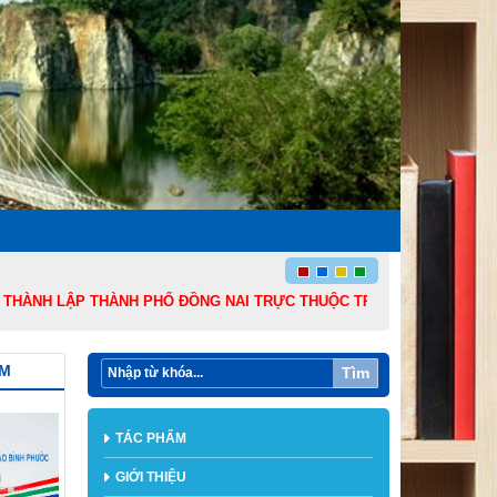
 LẬP THÀNH PHỐ ĐỒNG NAI TRỰC THUỘC TRUNG ƯƠNG VÀ 136 NĂM NGÀY
ẨM
Tìm
TÁC PHẨM
GIỚI THIỆU