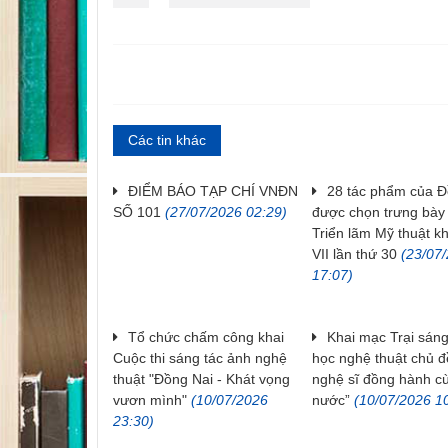
Các tin khác
ĐIỂM BÁO TẠP CHÍ VNĐN
28 tác phẩm của Đ
SỐ 101
(27/07/2026 02:29)
được chọn trưng bày 
Triển lãm Mỹ thuật k
VII lần thứ 30
(23/07
17:07)
Tổ chức chấm công khai
Khai mạc Trại sáng
Cuộc thi sáng tác ảnh nghệ
học nghệ thuật chủ đ
thuật "Đồng Nai - Khát vọng
nghệ sĩ đồng hành c
vươn mình"
(10/07/2026
nước”
(10/07/2026 1
23:30)