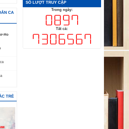
SỐ LƯỢT TRUY CẬP
Trong ngày:
 DÂN CA
Tất cả:
Kơ-Ho
a
 ca
ca
ÁC TRẺ