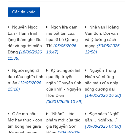
Các tin khác
Nguyễn Ngọc
Ngọn lửa đam
Nhà văn Hoàng
Lân - Hành trình
mê bất tận của
Văn Bổn: Đời văn
lặng thầm ghi dấu
họa sĩ Lê Quang
và lý tưởng cách
đất và người miền
Thỉ
(05/06/2026
mạng
(30/05/2026
Đông
(18/06/2026
10:47)
12:58)
11:35)
Người nghệ sĩ
Ký ức người lính
Nguyễn Trọng
đau đáu nghĩa tình
qua tập truyện
Hoàn và những
tri ân
(12/05/2026
ngắn “Chuyện tình
sắc màu của nhịp
15:18)
của lính” - Nguyễn
sống đương đại
Hữu Diên
(14/01/2026 16:28)
(30/01/2026 10:59)
Giấc mơ nâu:
“Nhân” – tác
Đọc sách “Nghĩ
Mơ hay thực - con
phẩm mới của tác
gần… Nghĩ xa…”
tìm bóng mẹ giữa
giả Nguyễn Sơn
(30/08/2025 04:58)
đời mênh mông
Hùng
(30/08/2025