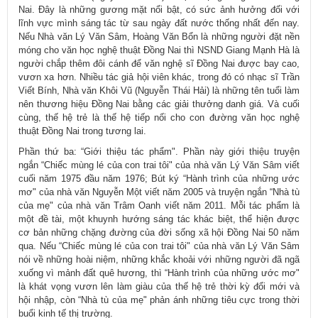
Nai. Đây là những gương mặt nổi bật, có sức ảnh hưởng đối với
lĩnh vực mình sáng tác từ sau ngày đất nước thống nhất đến nay.
Nếu Nhà văn Lý Văn Sâm, Hoàng Văn Bổn là những người đặt nền
móng cho văn học nghệ thuật Đồng Nai thì NSND Giang Mạnh Hà là
người chắp thêm đôi cánh để văn nghệ sĩ Đồng Nai được bay cao,
vươn xa hơn. Nhiều tác giả hội viên khác, trong đó có nhạc sĩ Trần
Viết Bính, Nhà văn Khôi Vũ (Nguyễn Thái Hải) là những tên tuổi làm
nên thương hiệu Đồng Nai bằng các giải thưởng danh giá. Và cuối
cùng, thế hệ trẻ là thế hệ tiếp nối cho con đường văn học nghệ
thuật Đồng Nai trong tương lai.
Phần thứ ba: “Giới thiệu tác phẩm". Phần này giới thiệu truyện
ngắn “Chiếc mùng lé của con trai tôi" của nhà văn Lý Văn Sâm viết
cuối năm 1975 đầu năm 1976; Bút ký “Hành trình của những ước
mơ" của nhà văn Nguyễn Một viết năm 2005 và truyện ngắn “Nhà tù
của mẹ" của nhà văn Trâm Oanh viết năm 2011. Mỗi tác phẩm là
một đề tài, một khuynh hướng sáng tác khác biệt, thể hiện được
cơ bản những chặng đường của đời sống xã hội Đồng Nai 50 năm
qua. Nếu “Chiếc mùng lé của con trai tôi" của nhà văn Lý Văn Sâm
nói về những hoài niệm, những khắc khoải với những người đã ngã
xuống vì mảnh đất quê hương, thì “Hành trình của những ước mơ"
là khát vọng vươn lên làm giàu của thế hệ trẻ thời kỳ đổi mới và
hội nhập, còn “Nhà tù của mẹ" phản ánh những tiêu cực trong thời
buổi kinh tế thị trường.