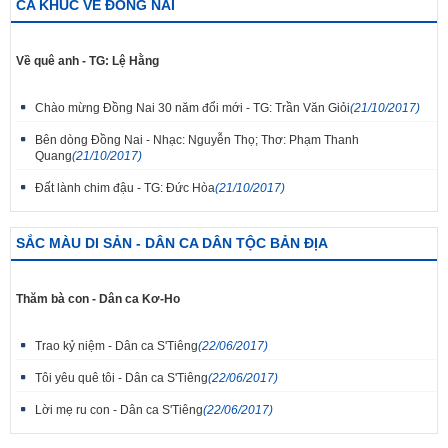
CA KHÚC VỀ ĐỒNG NAI
Về quê anh - TG: Lệ Hằng
Chào mừng Đồng Nai 30 năm đổi mới - TG: Trần Văn Giỏi
(21/10/2017)
Bên dòng Đồng Nai - Nhạc: Nguyễn Thọ; Thơ: Phạm Thanh
Quang
(21/10/2017)
Đất lành chim đậu - TG: Đức Hòa
(21/10/2017)
SẮC MÀU DI SẢN - DÂN CA DÂN TỘC BẢN ĐỊA
Thăm bà con - Dân ca Kơ-Ho
Trao kỷ niệm - Dân ca S'Tiêng
(22/06/2017)
Tôi yêu quê tôi - Dân ca S'Tiêng
(22/06/2017)
Lời mẹ ru con - Dân ca S'Tiêng
(22/06/2017)