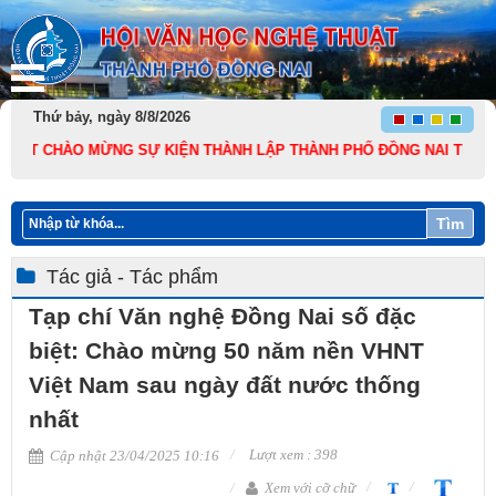
Thứ bảy, ngày 8/8/2026
T CHÀO MỪNG SỰ KIỆN THÀNH LẬP THÀNH PHỐ ĐỒNG NAI TRỰC THUỘC T
Tìm
Tác giả - Tác phẩm
Tạp chí Văn nghệ Đồng Nai số đặc
biệt: Chào mừng 50 năm nền VHNT
Việt Nam sau ngày đất nước thống
nhất
Lượt xem : 398
Cập nhật 23/04/2025 10:16
Xem với cỡ chữ