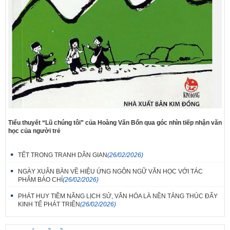
Tiểu thuyết “Lũ chúng tôi” của Hoàng Văn Bổn qua góc nhìn tiếp nhận văn
học của người trẻ
TẾT TRONG TRANH DÂN GIAN
(26/02/2026)
NGÀY XUÂN BÀN VỀ HIỆU ỨNG NGÔN NGỮ VĂN HỌC VỚI TÁC
PHẨM BÁO CHÍ
(26/02/2026)
PHÁT HUY TIỀM NĂNG LỊCH SỬ, VĂN HÓA LÀ NỀN TẢNG THÚC ĐẨY
KINH TẾ PHÁT TRIỂN
(26/02/2026)