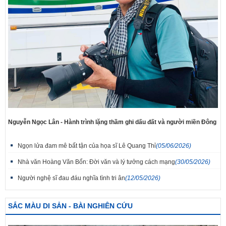
Nguyễn Ngọc Lân - Hành trình lặng thầm ghi dấu đất và người miền Đông
Ngọn lửa đam mê bất tận của họa sĩ Lê Quang Thỉ
(05/06/2026)
Nhà văn Hoàng Văn Bổn: Đời văn và lý tưởng cách mạng
(30/05/2026)
Người nghệ sĩ đau đáu nghĩa tình tri ân
(12/05/2026)
SẮC MÀU DI SẢN - BÀI NGHIÊN CỨU