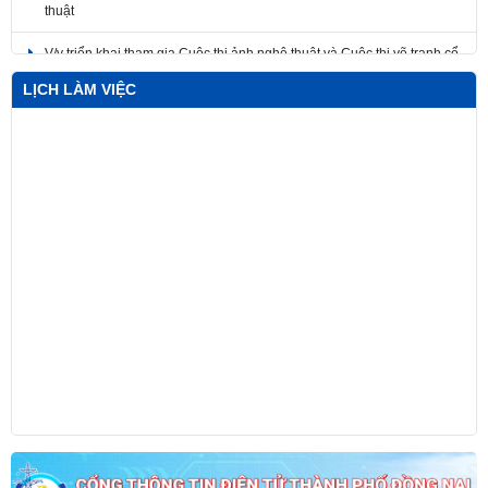
thuật
V/v triển khai tham gia Cuộc thi ảnh nghệ thuật và Cuộc thi vẽ tranh cổ
động hưởng ứng phong trào thi đua “Ba nhất: Kỷ luật nhất - Trung
thành nhất - Gần dân nhất”
LỊCH LÀM VIỆC