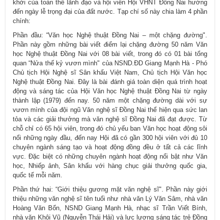
khởi của toàn thể lãnh đạo và hội viên Hội VHNT Đồng Nai hướng
đến ngày lễ trọng đại của đất nước. Tạp chí số này chia làm 4 phần
chính:
Phần đầu: “Văn học Nghệ thuật Đồng Nai – một chặng đường".
Phần này gồm những bài viết điểm lại chặng đường 50 năm Văn
học Nghệ thuật Đồng Nai với 08 bài viết, trong đó có 01 bài tổng
quan “Nửa thế kỷ vươn mình" của NSND.ĐD Giang Mạnh Hà - Phó
Chủ tịch Hội Nghệ sĩ Sân khấu Việt Nam, Chủ tịch Hội Văn học
Nghệ thuật Đồng Nai. Đây là bài đánh giá toàn diện quá trình hoạt
động và sáng tác của Hội Văn học Nghệ thuật Đồng Nai từ ngày
thành lập (1979) đến nay. 50 năm một chặng đường dài với sự
vươn mình của đội ngũ Văn nghệ sĩ Đồng Nai thể hiện qua sức lan
tỏa và các giải thưởng mà văn nghệ sĩ Đồng Nai đã đạt được. Từ
chỗ chỉ có 65 hội viên, trong đó chủ yếu ban Văn học hoạt động sôi
nổi những ngày đầu, đến nay Hội đã có gần 300 hội viên với đủ 10
chuyên ngành sáng tạo và hoạt động đồng đều ở tất cả các lĩnh
vực. Đặc biệt có những chuyên ngành hoạt động nổi bật như Văn
học, Nhiếp ảnh, Sân khấu với hàng chục giải thưởng quốc gia,
quốc tế mỗi năm.
Phần thứ hai: “Giới thiệu gương mặt văn nghệ sĩ". Phần này giới
thiệu những văn nghệ sĩ tên tuổi như nhà văn Lý Văn Sâm, nhà văn
Hoàng Văn Bổn, NSND Giang Mạnh Hà, nhạc sĩ Trần Viết Bính,
nhà văn Khôi Vũ (Nguyễn Thái Hải) và lực lượng sáng tác trẻ Đồng