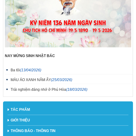
NAY MỪNG SINH NHẬT BÁC
Ba tôi
(13/04/2026)
MÀU ÁO XANH NĂM ẤY
(25/03/2026)
Trải nghiệm đáng nhớ ở Phú Hòa
(18/03/2026)
TÁC PHẨM
GIỚI THIỆU
THÔNG BÁO - THÔNG TIN