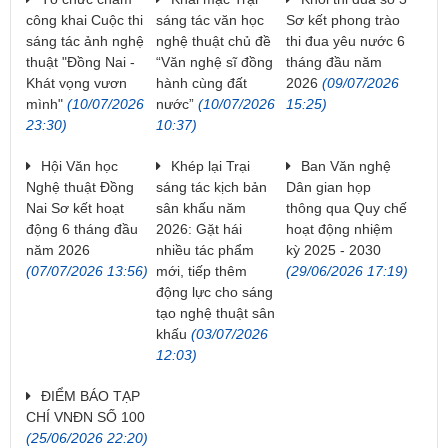
công khai Cuộc thi
sáng tác văn học
Sơ kết phong trào
sáng tác ảnh nghệ
nghệ thuật chủ đề
thi đua yêu nước 6
thuật "Đồng Nai -
“Văn nghệ sĩ đồng
tháng đầu năm
Khát vọng vươn
hành cùng đất
2026
(09/07/2026
mình"
(10/07/2026
nước”
(10/07/2026
15:25)
23:30)
10:37)
Hội Văn học
Khép lại Trại
Ban Văn nghệ
Nghệ thuật Đồng
sáng tác kịch bản
Dân gian họp
Nai Sơ kết hoạt
sân khấu năm
thông qua Quy chế
động 6 tháng đầu
2026: Gặt hái
hoạt động nhiệm
năm 2026
nhiều tác phẩm
kỳ 2025 - 2030
(07/07/2026 13:56)
mới, tiếp thêm
(29/06/2026 17:19)
động lực cho sáng
tạo nghệ thuật sân
khấu
(03/07/2026
12:03)
ĐIỂM BÁO TẠP
CHÍ VNĐN SỐ 100
(25/06/2026 22:20)