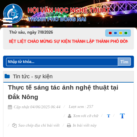
Thứ sáu, ngày 7/8/2026
IỆT LIỆT CHÀO MỪNG SỰ KIỆN THÀNH LẬP THÀNH PHỐ ĐỒNG NAI TRỰC 
Tìm
Tin tức - sự kiện
Thực tế sáng tác ảnh nghệ thuật tại
Đắk Nông
Lượt xem : 257
Cập nhật 04/06/2025 06:44
Xem với cỡ chữ
Sao chép địa chỉ bài viết
In bài viết này