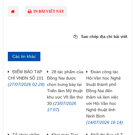
IN BÀI VIẾT NÀY
Sao chép địa chỉ bài viết
Các tin khác
ĐIỂM BÁO TẠP
28 tác phẩm của
Đoàn công tác
CHÍ VNĐN SỐ 101
Đồng Nai được
Hội Văn học Nghệ
(27/07/2026 02:29)
chọn trưng bày tại
thuật thành phố
Triển lãm Mỹ thuật
Đồng Nai đến
khu vực VII lần thứ
thăm và làm việc
30
(23/07/2026
với Hội Văn học
17:07)
Nghệ thuật tỉnh
Ninh Bình
(14/07/2026 16:14)
Tổ chức chấm
Khai mạc Trại
Khối thi đua số 3