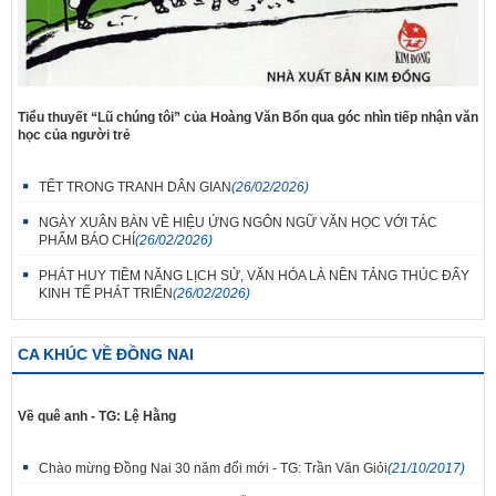
Tiểu thuyết “Lũ chúng tôi” của Hoàng Văn Bổn qua góc nhìn tiếp nhận văn
học của người trẻ
TẾT TRONG TRANH DÂN GIAN
(26/02/2026)
NGÀY XUÂN BÀN VỀ HIỆU ỨNG NGÔN NGỮ VĂN HỌC VỚI TÁC
PHẨM BÁO CHÍ
(26/02/2026)
PHÁT HUY TIỀM NĂNG LỊCH SỬ, VĂN HÓA LÀ NỀN TẢNG THÚC ĐẨY
KINH TẾ PHÁT TRIỂN
(26/02/2026)
CA KHÚC VỀ ĐỒNG NAI
Về quê anh - TG: Lệ Hằng
Chào mừng Đồng Nai 30 năm đổi mới - TG: Trần Văn Giỏi
(21/10/2017)