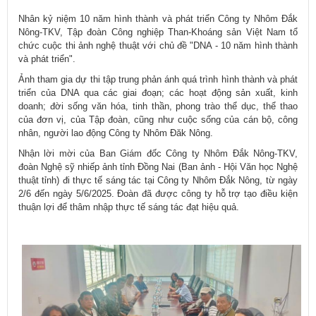
Nhân kỷ niệm 10 năm hình thành và phát triển Công ty Nhôm Đắk
Nông-TKV, Tập đoàn Công nghiệp Than-Khoáng sản Việt Nam tổ
chức cuộc thi ảnh nghệ thuật với chủ đề "DNA - 10 năm hình thành
và phát triển".
Ảnh tham gia dự thi tập trung phản ánh quá trình hình thành và phát
triển của DNA qua các giai đoạn; các hoạt động sản xuất, kinh
doanh; đời sống văn hóa, tinh thần, phong trào thể dục, thể thao
của đơn vị, của Tập đoàn, cũng như cuộc sống của cán bộ, công
nhân, người lao động Công ty Nhôm Đăk Nông.
Nhận lời mời của Ban Giám đốc Công ty Nhôm Đắk Nông-TKV,
đoàn Nghệ sỹ nhiếp ảnh tỉnh Đồng Nai (Ban ảnh - Hội Văn học Nghệ
thuật tỉnh) đi thực tế sáng tác tại Công ty Nhôm Đắk Nông, từ ngày
2/6 đến ngày 5/6/2025. Đoàn đã được công ty hỗ trợ tạo điều kiện
thuận lợi để thâm nhập thực tế sáng tác đạt hiệu quả.