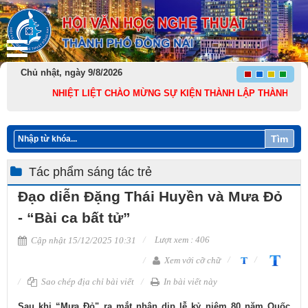
Chủ nhật, ngày 9/8/2026
NHIỆT LIỆT CHÀO MỪNG SỰ KIỆN THÀNH LẬP THÀNH PHỐ ĐỒNG NA
Tìm
Tác phẩm sáng tác trẻ
Đạo diễn Đặng Thái Huyền và Mưa Đỏ
- “Bài ca bất tử”
Lượt xem : 406
Cập nhật 15/12/2025 10:31
Xem với cỡ chữ
Sao chép địa chỉ bài viết
In bài viết này
​Sau khi “Mưa Đỏ" ra mắt nhân dịp lễ kỷ niệm 80 năm Quốc