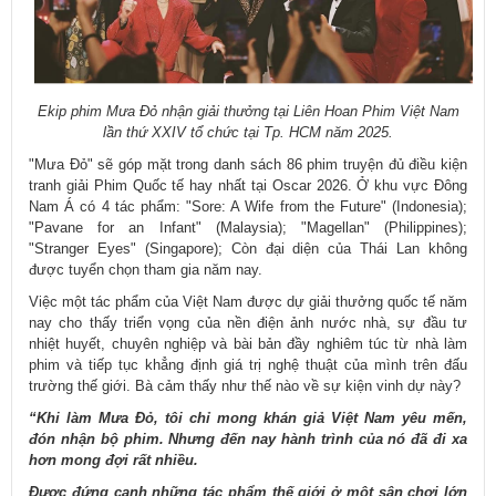
Ekip phim Mưa Đỏ nhận giải thưởng tại Liên Hoan Phim Việt Nam
lần thứ XXIV tổ chức tại Tp. HCM năm 2025.
"Mưa Đỏ" sẽ góp mặt trong danh sách 86 phim truyện đủ điều kiện
tranh giải Phim Quốc tế hay nhất tại Oscar 2026. Ở khu vực Đông
Nam Á có 4 tác phẩm: "Sore: A Wife from the Future" (Indonesia);
"Pavane for an Infant" (Malaysia); "Magellan" (Philippines);
"Stranger Eyes" (Singapore); Còn đại diện của Thái Lan không
được tuyển chọn tham gia năm nay.
Việc một tác phẩm của Việt Nam được dự giải thưởng quốc tế năm
nay cho thấy triển vọng của nền điện ảnh nước nhà, sự đầu tư
nhiệt huyết, chuyên nghiệp và bài bản đầy nghiêm túc từ nhà làm
phim và tiếp tục khẳng định giá trị nghệ thuật của mình trên đấu
trường thế giới. Bà cảm thấy như thế nào về sự kiện vinh dự này?
“Khi làm Mưa Đỏ, tôi chỉ mong khán giả Việt Nam yêu mến,
đón nhận bộ phim. Nhưng đến nay hành trình của nó đã đi xa
hơn mong đợi rất nhiều.
Được đứng cạnh những tác phẩm thế giới ở một sân chơi lớn