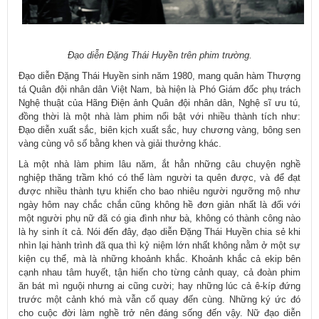
Đạo diễn Đặng Thái Huyền trên phim trường.
Đạo diễn
Đặng Thái Huyền sinh năm 1980, mang quân hàm Thượng
tá Quân đội nhân dân Việt Nam, bà hiện là Phó Giám đốc phụ trách
Nghệ thuật của Hãng Điện ảnh Quân đội nhân dân, Nghệ sĩ ưu tú,
đồng thời là một nhà làm phim nổi bật với nhiều thành tích như:
Đạo diễn xuất sắc, biên kịch xuất sắc, huy chương vàng, bông sen
vàng cùng vô số bằng khen và giải thưởng khác.
Là một nhà làm phim lâu năm, ắt hẳn những câu chuyện nghề
nghiệp thăng trầm khó có thể làm người ta quên được, và để đạt
được nhiều thành tựu khiến cho bao nhiêu người ngưỡng mộ như
ngày hôm nay chắc chắn cũng không hề đơn giản nhất là đối với
một người phụ nữ đã có gia đình như bà, không có thành công nào
là hy sinh ít cả. Nói đến đây, đạo diễn Đặng Thái Huyền chia sẻ khi
nhìn lại hành trình đã qua thì kỷ niệm lớn nhất không nằm ở một sự
kiện cụ thể, mà là những khoảnh khắc. Khoảnh khắc cả ekip bên
cạnh nhau tâm huyết, tận hiến cho từng cảnh quay, cả đoàn phim
ăn bát mì nguội nhưng ai cũng cười; hay những lúc cả ê-kíp đứng
trước một cảnh khó mà vẫn cố quay đến cùng. Những ký ức đó
cho cuộc đời làm nghề trở nên đáng sống đến vậy. Nữ đạo diễn