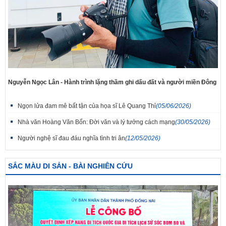
Nguyễn Ngọc Lân - Hành trình lặng thầm ghi dấu đất và người miền Đông
Ngọn lửa đam mê bất tận của họa sĩ Lê Quang Thỉ
(05/06/2026)
Nhà văn Hoàng Văn Bổn: Đời văn và lý tưởng cách mạng
(30/05/2026)
Người nghệ sĩ đau đáu nghĩa tình tri ân
(12/05/2026)
SẮC MÀU DI SẢN - BÀI NGHIÊN CỨU