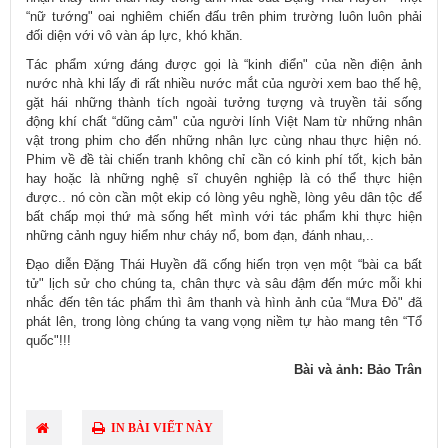
“nữ tướng" oai nghiêm chiến đấu trên phim trường luôn luôn phải
đối diện với vô vàn áp lực, khó khăn.
Tác phẩm xứng đáng được gọi là “kinh điển" của nền điện ảnh
nước nhà khi lấy đi rất nhiều nước mắt của người xem bao thế hệ,
gặt hái những thành tích ngoài tưởng tượng và truyền tải sống
động khí chất “dũng cảm" của người lính Việt Nam từ những nhân
vật trong phim cho đến những nhân lực cùng nhau thực hiện nó.
Phim về đề tài chiến tranh không chỉ cần có kinh phí tốt, kịch bản
hay hoặc là những nghệ sĩ chuyên nghiệp là có thể thực hiện
được.. nó còn cần một ekip có lòng yêu nghề, lòng yêu dân tộc để
bất chấp mọi thứ mà sống hết mình với tác phẩm khi thực hiện
những cảnh nguy hiểm như cháy nổ, bom đạn, đánh nhau,..
Đạo diễn Đặng Thái Huyền đã cống hiến trọn vẹn một “bài ca bất
tử" lịch sử cho chúng ta, chân thực và sâu đậm đến mức mỗi khi
nhắc đến tên tác phẩm thì âm thanh và hình ảnh của “Mưa Đỏ" đã
phát lên, trong lòng chúng ta vang vọng niềm tự hào mang tên “Tổ
quốc"!!!
Bài và ảnh: Bảo Trân
IN BÀI VIẾT NÀY