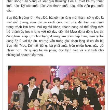
nhất Bông Sen Vàng và loạt giải thưởng: Hoạ sĩ thiết kế mỹ thuật
xuất sắc; Kỹ xảo xuất sắc; Âm thanh xuất sắc, diễn viên phụ xuất
sắc.
Sau thành công lớn Mưa Đỏ, bà luôn tin rằng mỗi thành công đều là
một nấc thang, vừa mở ra cánh cửa mới vừa đặt trên vai mình
trọng trách lớn hơn. Với người khác, thành công có thể đồng thời
trở thành áp lực nhưng với nữ đạo diễn thì Mưa đỏ là động lực thì
đúng hơn là áp lực cho chặng đường làm phim tiếp theo, hiện tại bà
đang ấp ủ vài dự án, nhưng vẫn trong giai đoạn lặng lẽ chuẩn bị.
Sau khi “Mưa Đỏ" nổi tiếng, bà phải xuất hiện nhiều hơn, gặp gỡ
nhiều hơn, để quảng bá về phim, đọc kịch bản và suy tính cho
những kế hoạch tiếp theo.