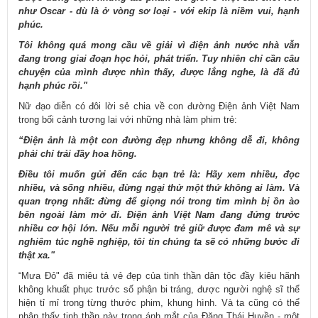
như Oscar - dù là ở vòng sơ loại - với ekip là niềm vui, hạnh
phúc.
Tôi không quá mong cầu về giải vì điện ảnh nước nhà vẫn
đang trong giai đoạn học hỏi, phát triển. Tuy nhiên chỉ cần câu
chuyện của mình được nhìn thấy, được lắng nghe, là đã đủ
hạnh phúc rồi."
Nữ đạo diễn có đôi lời sẻ chia về con đường Điện ảnh Việt Nam
trong bối cảnh tương lai với những nhà làm phim trẻ:
“Điện ảnh là một con đường đẹp nhưng không dễ đi, không
phải chỉ trải đầy hoa hồng.
Điều tôi muốn gửi đến các bạn trẻ là: Hãy xem nhiều, đọc
nhiều, và sống nhiều, đừng ngại thử một thứ không ai làm. Và
quan trọng nhất: đừng để giọng nói trong tim mình bị ồn ào
bên ngoài làm mờ đi. Điện ảnh Việt Nam đang đứng trước
nhiều cơ hội lớn. Nếu mỗi người trẻ giữ được đam mê và sự
nghiêm túc nghề nghiệp, tôi tin chúng ta sẽ có những bước đi
thật xa."
“Mưa Đỏ" đã miêu tả vẻ đẹp của tinh thần dân tộc đầy kiêu hãnh
không khuất phục trước số phận bi tráng, được người nghệ sĩ thể
hiện tỉ mỉ trong từng thước phim, khung hình. Và ta cũng có thể
nhận thấy tinh thần này trong ánh mắt của Đặng Thái Huyền - một