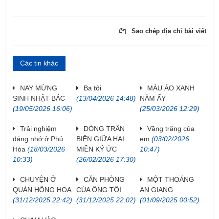
Sao chép địa chỉ bài viết
Các tin khác
NAY MỪNG
Ba tôi
MÀU ÁO XANH
SINH NHẬT BÁC
(13/04/2026 14:48)
NĂM ẤY
(19/05/2026 16:06)
(25/03/2026 12:29)
Trải nghiệm
DÒNG TRẤN
Vầng trăng của
đáng nhớ ở Phú
BIÊN GIỮA HAI
em
(03/02/2026
Hòa
(18/03/2026
MIỀN KÝ ỨC
10:47)
10:33)
(26/02/2026 17:30)
CHUYỆN Ở
CĂN PHÒNG
MỘT THOÁNG
QUÁN HỒNG HOA
CỦA ÔNG TÔI
AN GIANG
(31/12/2025 22:42)
(31/12/2025 22:02)
(01/09/2025 00:52)