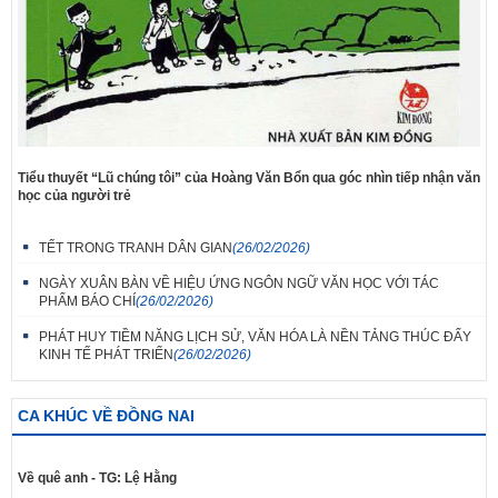
Tiểu thuyết “Lũ chúng tôi” của Hoàng Văn Bổn qua góc nhìn tiếp nhận văn
học của người trẻ
TẾT TRONG TRANH DÂN GIAN
(26/02/2026)
NGÀY XUÂN BÀN VỀ HIỆU ỨNG NGÔN NGỮ VĂN HỌC VỚI TÁC
PHẨM BÁO CHÍ
(26/02/2026)
PHÁT HUY TIỀM NĂNG LỊCH SỬ, VĂN HÓA LÀ NỀN TẢNG THÚC ĐẨY
KINH TẾ PHÁT TRIỂN
(26/02/2026)
CA KHÚC VỀ ĐỒNG NAI
Về quê anh - TG: Lệ Hằng