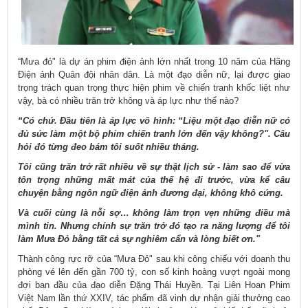
“Mưa đỏ" là dự án phim điện ảnh lớn nhất trong 10 năm của Hãng
Điện ảnh Quân đội nhân dân. Là một đạo diễn nữ, lại được giao
trọng trách quan trọng thực hiện phim về chiến tranh khốc liệt như
vậy, bà có nhiều trăn trở không và áp lực như thế nào?
“Có chứ. Đầu tiên là áp lực vô hình: “Liệu một đạo diễn nữ có
đủ sức làm một bộ phim chiến tranh lớn đến vậy không?". Câu
hỏi đó từng đeo bám tôi suốt nhiều tháng.
Tôi cũng trăn trở rất nhiều về sự thật lịch sử - làm sao để vừa
tôn trọng những mất mát của thế hệ đi trước, vừa kể câu
chuyện bằng ngôn ngữ điện ảnh đương đại, không khô cứng.
Và cuối cùng là nỗi sợ… không làm trọn vẹn những điều mà
mình tin. Nhưng chính sự trăn trở đó tạo ra năng lượng để tôi
làm Mưa Đỏ bằng tất cả sự nghiêm cẩn và lòng biết ơn."
Thành công rực rỡ của “Mưa Đỏ" sau khi công chiếu với doanh thu
phòng vé lên đến gần 700 tỷ, con số kinh hoàng vượt ngoài mong
đợi ban đầu của đạo diễn Đặng Thái Huyền. Tại Liên Hoan Phim
Việt Nam lần thứ XXIV, tác phẩm đã vinh dự nhận giải thưởng cao