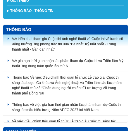
GIỚI THIỆU
THÔNG BÁO - THÔNG TIN
THÔNG BÁO
V/v triển khai tham gia Cuộc thi ảnh nghệ thuật và Cuộc thi vẽ tranh cổ
động hưởng ứng phong trào thi đua “Ba nhất: Kỷ luật nhất - Trung
thành nhất - Gần dân nhất”
V/v gia hạn thời gian nhận tác phẩm tham dự Cuộc thi và Triển lãm Mỹ
thuật ứng dụng toàn quốc lần thứ 6
Thông báo Về việc điều chỉnh thời gian tổ chức Lễ trao giải Cuộc thi
sáng tác Logo, Ca khúc và Ảnh nghệ thuật và Triển lãm các tác phẩm
nghệ thuật chủ đề “Chân dung người chiến sĩ Lực lượng Vũ trang
thành phố Đồng Nai
Thông báo về việc gia hạn thời gian nhận tác phẩm tham dự Cuộc thi
sáng tác mẫu biểu trưng Năm APEC 2027 tại Việt Nam
Về việc điều chỉnh thời gian tổ chức Lễ trao giải Cuộc thi sáng tác
Logo, Ca khúc và Ảnh nghệ thuật và Triển lãm các tác phẩm nghệ
thuật