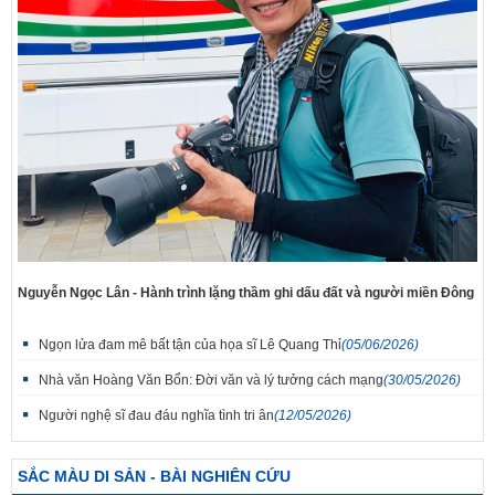
Nguyễn Ngọc Lân - Hành trình lặng thầm ghi dấu đất và người miền Đông
Ngọn lửa đam mê bất tận của họa sĩ Lê Quang Thỉ
(05/06/2026)
Nhà văn Hoàng Văn Bổn: Đời văn và lý tưởng cách mạng
(30/05/2026)
Người nghệ sĩ đau đáu nghĩa tình tri ân
(12/05/2026)
SẮC MÀU DI SẢN - BÀI NGHIÊN CỨU