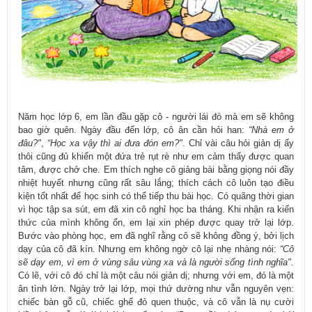
Năm học lớp 6, em lần đầu gặp cô - người lái đò mà em sẽ không
bao giờ quên. Ngày đầu đến lớp, cô ân cần hỏi han:
“Nhà em ở
đâu?"
,
“Học xa vậy thì ai đưa đón em?"
. Chỉ vài câu hỏi giản dị ấy
thôi cũng đủ khiến một đứa trẻ rụt rè như em cảm thấy được quan
tâm, được chở che. Em thích nghe cô giảng bài bằng giọng nói đầy
nhiệt huyết nhưng cũng rất sâu lắng; thích cách cô luôn tạo điều
kiện tốt nhất để học sinh có thể tiếp thu bài học. Có quãng thời gian
vì học tập sa sút, em đã xin cô nghỉ học ba tháng. Khi nhận ra kiến
thức của mình không ổn, em lại xin phép được quay trở lại lớp.
Bước vào phòng học, em đã nghĩ rằng cô sẽ không đồng ý, bởi lịch
dạy của cô đã kín. Nhưng em không ngờ cô lại nhẹ nhàng nói:
“Cô
sẽ dạy em, vì em ở vùng sâu vùng xa và là người sống tình nghĩa".
Có lẽ, với cô đó chỉ là một câu nói giản dị; nhưng với em, đó là một
ân tình lớn. Ngày trở lại lớp, mọi thứ dường như vẫn nguyên vẹn:
chiếc bàn gỗ cũ, chiếc ghế đỏ quen thuộc, và cô vẫn là nụ cười