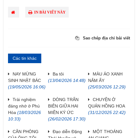
IN BÀI VIẾT NÀY
Sao chép địa chỉ bài viết
Các tin khác
NAY MỪNG
Ba tôi
MÀU ÁO XANH
SINH NHẬT BÁC
(13/04/2026 14:48)
NĂM ẤY
(19/05/2026 16:06)
(25/03/2026 12:29)
Trải nghiệm
DÒNG TRẤN
CHUYỆN Ở
đáng nhớ ở Phú
BIÊN GIỮA HAI
QUÁN HỒNG HOA
Hòa
(18/03/2026
MIỀN KÝ ỨC
(31/12/2025 22:42)
10:33)
(26/02/2026 17:30)
CĂN PHÒNG
Đạo diễn Đặng
MỘT THOÁNG
CỦA ÔNG TÔI
Thái Huyền và
AN GIANG