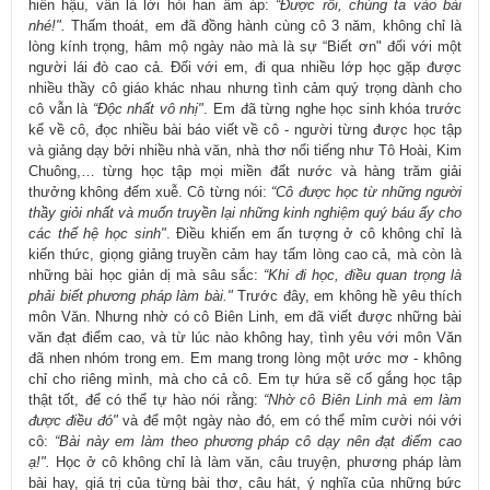
hiền hậu, vẫn là lời hỏi han ấm áp:
“Được rồi, chúng ta vào bài
nhé!".
Thấm thoát, em đã đồng hành cùng cô 3 năm, không chỉ là
lòng kính trọng, hâm mộ ngày nào mà là sự “Biết ơn" đối với một
người lái đò cao cả. Đối với em, đi qua nhiều lớp học gặp được
nhiều thầy cô giáo khác nhau nhưng tình cảm quý trọng dành cho
cô vẫn là
“Độc nhất vô nhị"
. Em đã từng nghe học sinh khóa trước
kể về cô, đọc nhiều bài báo viết về cô - người từng được học tập
và giảng dạy bởi nhiều nhà văn, nhà thơ nổi tiếng như Tô Hoài, Kim
Chuông,… từng học tập mọi miền đất nước và hàng trăm giải
thưởng không đếm xuễ. Cô từng nói:
“Cô được học từ những người
thầy giỏi nhất và muốn truyền lại những kinh nghiệm quý báu ấy cho
các thế hệ học sinh"
. Điều khiến em ấn tượng ở cô không chỉ là
kiến thức, giọng giảng truyền cảm hay tấm lòng cao cả, mà còn là
những bài học giản dị mà sâu sắc:
“Khi đi học, điều quan trọng là
phải biết phương pháp làm bài."
Trước đây, em không hề yêu thích
môn Văn. Nhưng nhờ có cô Biên Linh, em đã viết được những bài
văn đạt điểm cao, và từ lúc nào không hay, tình yêu với môn Văn
đã nhen nhóm trong em. Em mang trong lòng một ước mơ - không
chỉ cho riêng mình, mà cho cả cô. Em tự hứa sẽ cố gắng học tập
thật tốt, để có thể tự hào nói rằng:
“Nhờ cô Biên Linh mà em làm
được điều đó"
và để một ngày nào đó, em có thể mỉm cười nói với
cô:
“Bài này em làm theo phương pháp cô dạy nên đạt điểm cao
ạ!".
Học ở cô không chỉ là làm văn, câu truyện, phương pháp làm
bài hay, giá trị của từng bài thơ, câu hát, ý nghĩa của những bức