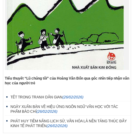
Tiểu thuyết “Lũ chúng tôi” của Hoàng Văn Bổn qua góc nhìn tiếp nhận văn
học của người trẻ
TẾT TRONG TRANH DÂN GIAN
(26/02/2026)
NGÀY XUÂN BÀN VỀ HIỆU ỨNG NGÔN NGỮ VĂN HỌC VỚI TÁC
PHẨM BÁO CHÍ
(26/02/2026)
PHÁT HUY TIỀM NĂNG LỊCH SỬ, VĂN HÓA LÀ NỀN TẢNG THÚC ĐẨY
KINH TẾ PHÁT TRIỂN
(26/02/2026)