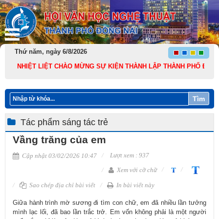
Thứ năm, ngày 6/8/2026
NHIỆT LIỆT CHÀO MỪNG SỰ KIỆN THÀNH LẬP THÀNH PHỐ ĐỒNG NAI TR
Tìm
Tác phẩm sáng tác trẻ
Vầng trăng của em
Lượt xem : 937
Cập nhật 03/02/2026 10:47
Xem với cỡ chữ
Sao chép địa chỉ bài viết
In bài viết này
​Giữa hành trình mờ sương đi tìm con chữ, em đã nhiều lần tưởng
mình lạc lối, đã bao lần trắc trở. Em vốn không phải là một người