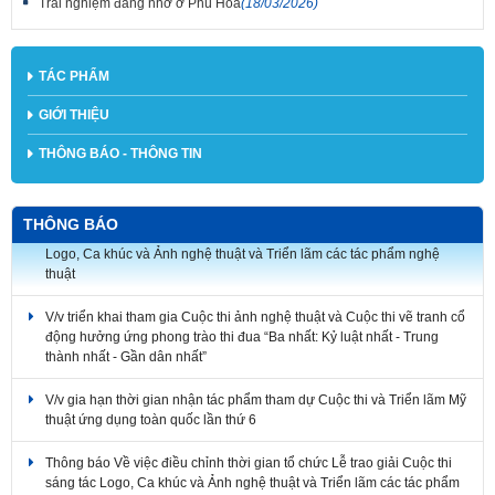
Trải nghiệm đáng nhớ ở Phú Hòa
(18/03/2026)
TÁC PHẨM
GIỚI THIỆU
THÔNG BÁO - THÔNG TIN
Về việc điều chỉnh thời gian tổ chức Lễ trao giải Cuộc thi sáng tác
THÔNG BÁO
Logo, Ca khúc và Ảnh nghệ thuật và Triển lãm các tác phẩm nghệ
thuật
V/v triển khai tham gia Cuộc thi ảnh nghệ thuật và Cuộc thi vẽ tranh cổ
động hưởng ứng phong trào thi đua “Ba nhất: Kỷ luật nhất - Trung
thành nhất - Gần dân nhất”
V/v gia hạn thời gian nhận tác phẩm tham dự Cuộc thi và Triển lãm Mỹ
thuật ứng dụng toàn quốc lần thứ 6
Thông báo Về việc điều chỉnh thời gian tổ chức Lễ trao giải Cuộc thi
sáng tác Logo, Ca khúc và Ảnh nghệ thuật và Triển lãm các tác phẩm
nghệ thuật chủ đề “Chân dung người chiến sĩ Lực lượng Vũ trang