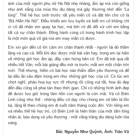
ảnh của một người phụ nữ Hà Nội nhẹ nhàng, ấm áp mà còn giống
như ánh nắng của mùa thu dịu dàng mà gây thương nhớ đến
“Lạ
lùng"
. Thế hệ học sinh trước rất yêu mến cô và đặt tên cho cô là
“Bà Hiền Hà Nội".
Điều khiến em lưu luyến và biết ơn cô không chỉ
vì cô đã nhận em quay lại học, mà bởi cô đã đối xử với em bằng
tất cả sự chân thành. Đồng hành cùng cô trong hành trình học tập
là một món quà vô giá mà em may mắn có được.
Em xin gửi đến cô lời cảm ơn chân thành nhất - người lái đò thầm
lặng và cao cả. Mỗi khi đọc được một bài văn hay, trong em lại hiện
về những giờ học ấm áp, đầy cảm hứng bên cô. Em đã trải qua rất
nhiều tiết Văn, mỗi bài giảng đều mở ra trước mắt em một chân trời
mới. Thế nhưng, hiếm có bài học nào thấm đẫm yêu thương và để
lại dấu ấn sâu đậm trong em như những giờ học của cô. Có lúc em
chợt nghĩ, pháo hoa tuy rực rỡ nhưng rồi cũng vụt tắt, hoa dù đẹp
đến đâu cũng sẽ phai tàn theo thời gian. Chỉ có những hình ảnh đẹp
đẽ được lưu giữ trong tâm hồn con người là còn mãi. Và cô Biên
Linh cũng như thế - những điều cô dạy cho chúng em sẽ bền bỉ tồn
tại, lặng lẽ theo chúng em đi suốt năm tháng cuộc đời. Với riêng em
và nhiều thế hệ học trò, cô Biên Linh là hiện thân của một tấm lòng
nhân ái, bao dung và yêu thương - một vầng trăng dịu dàng luôn tỏa
sáng.
Bài: Nguyễn Như Quỳnh, Ảnh: Trần Vũ