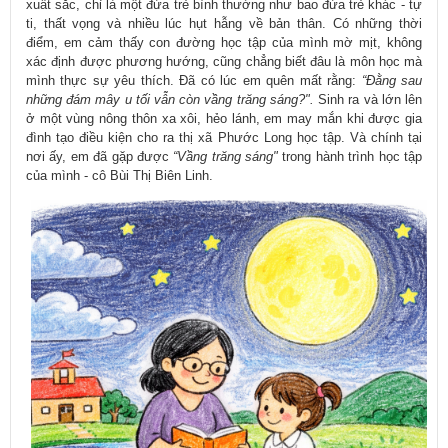
xuất sắc, chỉ là một đứa trẻ bình thường như bao đứa trẻ khác - tự
ti, thất vọng và nhiều lúc hụt hẫng về bản thân. Có những thời
điểm, em cảm thấy con đường học tập của mình mờ mịt, không
xác định được phương hướng, cũng chẳng biết đâu là môn học mà
mình thực sự yêu thích. Đã có lúc em quên mất rằng:
“Đằng sau
những đám mây u tối vẫn còn vầng trăng sáng?".
Sinh ra và lớn lên
ở một vùng nông thôn xa xôi, hẻo lánh, em may mắn khi được gia
đình tạo điều kiện cho ra thị xã Phước Long học tập. Và chính tại
nơi ấy, em đã gặp được
“Vầng trăng sáng"
trong hành trình học tập
của mình - cô Bùi Thị Biên Linh.