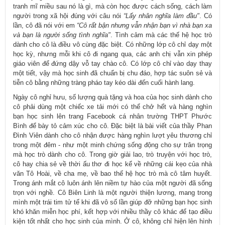
tranh mĩ miều sau nó là gì, mà còn học được cách sống, cách làm
người trong xã hội đúng với câu nói
“Lấy nhân nghĩa làm đầu"
. Có
lần, cô đã nói với em
“Cô rất bận nhưng vẫn nhận bạn vì nhà bạn xa
và bạn là người sống tình nghĩa"
. Tình cảm mà các thế hệ học trò
dành cho cô là điều vô cùng đặc biệt. Có những lớp cô chỉ dạy một
học kỳ, nhưng mỗi khi cô đi ngang qua, các anh chị vẫn xin phép
giáo viên để đứng dậy vỗ tay chào cô. Có lớp cô chỉ vào dạy thay
một tiết, vậy mà học sinh đã chuẩn bị chu đáo, hợp tác suôn sẻ và
tiễn cô bằng những tràng pháo tay kéo dài đến cuối hành lang.
Ngày cô nghỉ hưu, số lượng quà tặng và hoa của học sinh dành cho
cô phải dùng một chiếc xe tải mới có thể chở hết và hàng nghìn
bạn học sinh lên trang Facebook cá nhân trường THPT Phước
Bình để bày tỏ cảm xúc cho cô. Đặc biệt là bài viết của thầy Phan
Đình Viên dành cho cô nhận được hàng nghìn lượt yêu thương chỉ
trong một đêm - như một minh chứng sống động cho sự trân trọng
mà học trò dành cho cô. Trong giờ giải lao, trò truyện với học trò,
cô hay chia sẻ về thời ấu thơ đi học kể về những cái kẹo của nhà
văn Tô Hoài, về cha mẹ, về bao thế hệ học trò mà cô tâm huyết.
Trong ánh mắt cô luôn ánh lên niềm tự hào của một người đã sống
trọn với nghề. Cô Biên Linh là một người thiện lương, mang trong
mình một trái tim tử tế khi đã vô số lần giúp đỡ những bạn học sinh
khó khăn miễn học phí, kết hợp với nhiều thầy cô khác để tạo điều
kiện tốt nhất cho học sinh của mình. Ở cô, không chỉ hiện lên hình