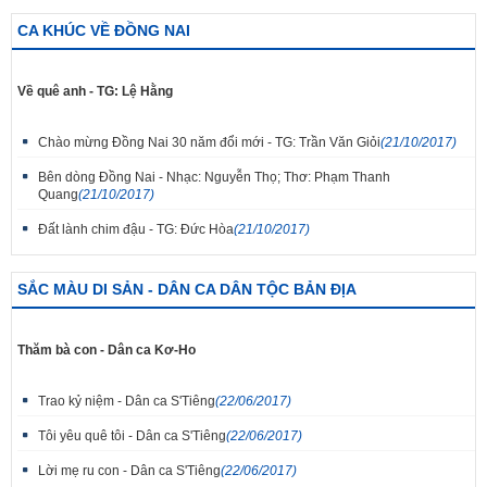
CA KHÚC VỀ ĐỒNG NAI
Về quê anh - TG: Lệ Hằng
Chào mừng Đồng Nai 30 năm đổi mới - TG: Trần Văn Giỏi
(21/10/2017)
Bên dòng Đồng Nai - Nhạc: Nguyễn Thọ; Thơ: Phạm Thanh
Quang
(21/10/2017)
Đất lành chim đậu - TG: Đức Hòa
(21/10/2017)
SẮC MÀU DI SẢN - DÂN CA DÂN TỘC BẢN ĐỊA
Thăm bà con - Dân ca Kơ-Ho
Trao kỷ niệm - Dân ca S'Tiêng
(22/06/2017)
Tôi yêu quê tôi - Dân ca S'Tiêng
(22/06/2017)
Lời mẹ ru con - Dân ca S'Tiêng
(22/06/2017)