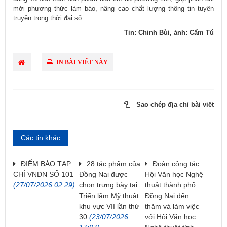
mới phương thức làm báo, nâng cao chất lượng thông tin tuyên
truyền trong thời đại số.
Tin: Chinh Bùi, ảnh: Cẩm Tú
IN BÀI VIẾT NÀY
Sao chép địa chỉ bài viết
Các tin khác
ĐIỂM BÁO TẠP
28 tác phẩm của
Đoàn công tác
CHÍ VNĐN SỐ 101
Đồng Nai được
Hội Văn học Nghệ
(27/07/2026 02:29)
chọn trưng bày tại
thuật thành phố
Triển lãm Mỹ thuật
Đồng Nai đến
khu vực VII lần thứ
thăm và làm việc
30
(23/07/2026
với Hội Văn học