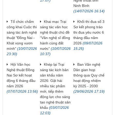
17:07)
Nghệ thuật tỉnh
Ninh Bình
(14/07/2026 16:14)
Tổ chức chấm
Khai mạc Trại
Khối thi đua số 3
công khai Cuộc thi
sáng tác văn học
Sơ kết phong trào
sáng tác ảnh nghệ
nghệ thuật chủ đề
thi đua yêu nước 6
thuật "Đồng Nai -
“Văn nghệ sĩ đồng
tháng đầu năm
Khát vọng vươn
hành cùng đất
2026
(09/07/2026
mình"
(10/07/2026
nước”
(10/07/2026
15:25)
23:30)
10:37)
Hội Văn học
Khép lại Trại
Ban Văn nghệ
Nghệ thuật Đồng
sáng tác kịch bản
Dân gian họp
Nai Sơ kết hoạt
sân khấu năm
thông qua Quy chế
động 6 tháng đầu
2026: Gặt hái
hoạt động nhiệm
năm 2026
nhiều tác phẩm
kỳ 2025 - 2030
(07/07/2026 13:56)
mới, tiếp thêm
(29/06/2026 17:19)
động lực cho sáng
tạo nghệ thuật sân
khấu
(03/07/2026
12:03)