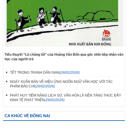
Tiểu thuyết “Lũ chúng tôi” của Hoàng Văn Bổn qua góc nhìn tiếp nhận văn
học của người trẻ
TẾT TRONG TRANH DÂN GIAN
(26/02/2026)
NGÀY XUÂN BÀN VỀ HIỆU ỨNG NGÔN NGỮ VĂN HỌC VỚI TÁC
PHẨM BÁO CHÍ
(26/02/2026)
PHÁT HUY TIỀM NĂNG LỊCH SỬ, VĂN HÓA LÀ NỀN TẢNG THÚC ĐẨY
KINH TẾ PHÁT TRIỂN
(26/02/2026)
CA KHÚC VỀ ĐỒNG NAI