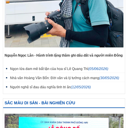
Nguyễn Ngọc Lân - Hành trình lặng thầm ghi dấu đất và người miền Đông
Ngọn lửa đam mê bất tận của họa sĩ Lê Quang Thỉ
(05/06/2026)
Nhà văn Hoàng Văn Bổn: Đời văn và lý tưởng cách mạng
(30/05/2026)
Người nghệ sĩ đau đáu nghĩa tình tri ân
(12/05/2026)
SẮC MÀU DI SẢN - BÀI NGHIÊN CỨU