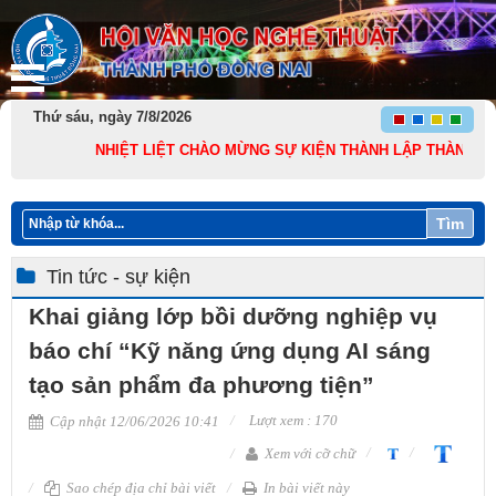
Thứ sáu, ngày 7/8/2026
NHIỆT LIỆT CHÀO MỪNG SỰ KIỆN THÀNH LẬP THÀNH PHỐ ĐỒNG
Tìm
Tin tức - sự kiện
Khai giảng lớp bồi dưỡng nghiệp vụ
báo chí “Kỹ năng ứng dụng AI sáng
tạo sản phẩm đa phương tiện”
Lượt xem : 170
Cập nhật 12/06/2026 10:41
Xem với cỡ chữ
Sao chép địa chỉ bài viết
In bài viết này