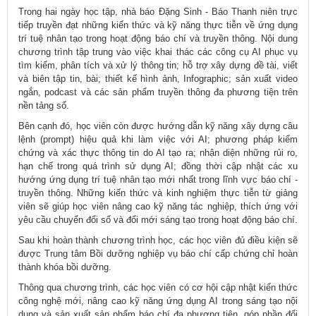
Trong hai ngày học tập, nhà báo Đặng Sinh - Báo Thanh niên trực
tiếp truyền đạt những kiến thức và kỹ năng thực tiễn về ứng dụng
trí tuệ nhân tạo trong hoạt động báo chí và truyền thông. Nội dung
chương trình tập trung vào việc khai thác các công cụ AI phục vụ
tìm kiếm, phân tích và xử lý thông tin; hỗ trợ xây dựng đề tài, viết
và biên tập tin, bài; thiết kế hình ảnh, Infographic; sản xuất video
ngắn, podcast và các sản phẩm truyền thông đa phương tiện trên
nền tảng số.
Bên cạnh đó, học viên còn được hướng dẫn kỹ năng xây dựng câu
lệnh (prompt) hiệu quả khi làm việc với AI; phương pháp kiểm
chứng và xác thực thông tin do AI tạo ra; nhận diện những rủi ro,
hạn chế trong quá trình sử dụng AI; đồng thời cập nhật các xu
hướng ứng dụng trí tuệ nhân tạo mới nhất trong lĩnh vực báo chí -
truyền thông. Những kiến thức và kinh nghiệm thực tiễn từ giảng
viên sẽ giúp học viên nâng cao kỹ năng tác nghiệp, thích ứng với
yêu cầu chuyển đổi số và đổi mới sáng tạo trong hoạt động báo chí.
Sau khi hoàn thành chương trình học, các học viên đủ điều kiện sẽ
được Trung tâm Bồi dưỡng nghiệp vụ báo chí cấp chứng chỉ hoàn
thành khóa bồi dưỡng.
Thông qua chương trình, các học viên có cơ hội cập nhật kiến thức
công nghệ mới, nâng cao kỹ năng ứng dụng AI trong sáng tạo nội
dung và sản xuất sản phẩm báo chí đa phương tiện, góp phần đổi