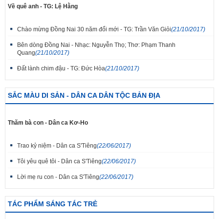
Về quê anh - TG: Lệ Hằng
Chào mừng Đồng Nai 30 năm đổi mới - TG: Trần Văn Giỏi
(21/10/2017)
Bên dòng Đồng Nai - Nhạc: Nguyễn Thọ; Thơ: Phạm Thanh
Quang
(21/10/2017)
Đất lành chim đậu - TG: Đức Hòa
(21/10/2017)
SẮC MÀU DI SẢN - DÂN CA DÂN TỘC BẢN ĐỊA
Thăm bà con - Dân ca Kơ-Ho
Trao kỷ niệm - Dân ca S'Tiêng
(22/06/2017)
Tôi yêu quê tôi - Dân ca S'Tiêng
(22/06/2017)
Lời mẹ ru con - Dân ca S'Tiêng
(22/06/2017)
TÁC PHẨM SÁNG TÁC TRẺ