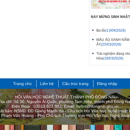
NAY MỪNG SINH NHẬ
Ba tôi
(13/04/2026)
MÀU ÁO XANH NĂM
ẤY
(25/03/2026)
Trải nghiệm đáng nhơ
Hòa
(18/03/2026)
Trang chủ
Liên hệ
Cấu trúc trang
Đăng nhập
HỘI VĂN HỌC NGHỆ THUẬT THÀNH PHỐ ĐỒNG NAI
Địa chỉ: Số 30, Nguyễn Ái Quốc, phường Tam Hiệp, thành phố Đồng Na
Điện thoại : 02513.822.992; Email: hvhnt@dongnai.gov.vn
uất bản: NSND. ĐD Giang Mạnh Hà - Chủ tịch Hội Văn học Nghệ thuật 
: Phạm Văn Hoàng - Phó Chủ tịch Thường trực Hội Văn học Nghệ thuật 