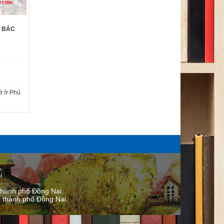
T BÁC
́ ở Phú
i
thành phố Đồng Nai.
thành phố ​Đồng Nai.