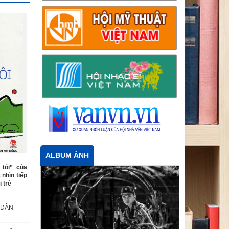
ALBUM ẢNH
 tôi” của
nhìn tiếp
 trẻ
 DÂN