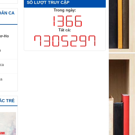
SỐ LƯỢT TRUY CẬP
Trong ngày:
 DÂN CA
Tất cả:
Kơ-Ho
a
 ca
ca
ÁC TRẺ