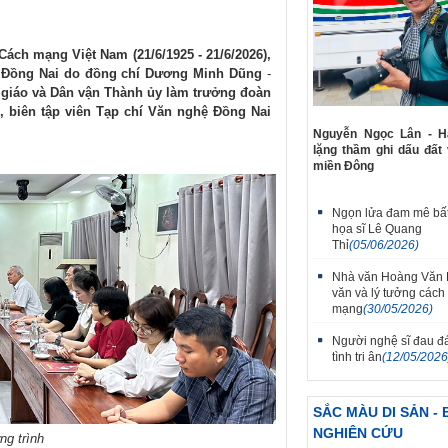
ách mạng Việt Nam (21/6/1925 - 21/6/2026)
,
 Đồng Nai do đồng chí
Dương Minh Dũng
-
giáo và Dân vận Thành ủy làm trưởng đoàn
, biên tập viên
Tạp chí Văn nghệ Đồng Nai
Nguyễn Ngọc Lân - Hà
lặng thầm ghi dấu đất
miền Đông
Ngọn lửa đam mê bất
họa sĩ Lê Quang
Thỉ
(05/06/2026)
Nhà văn Hoàng Văn 
văn và lý tưởng cách
mạng
(30/05/2026)
Người nghệ sĩ đau đ
tình tri ân
(12/05/2026
SẮC MÀU DI SẢN - 
NGHIÊN CỨU
g trình