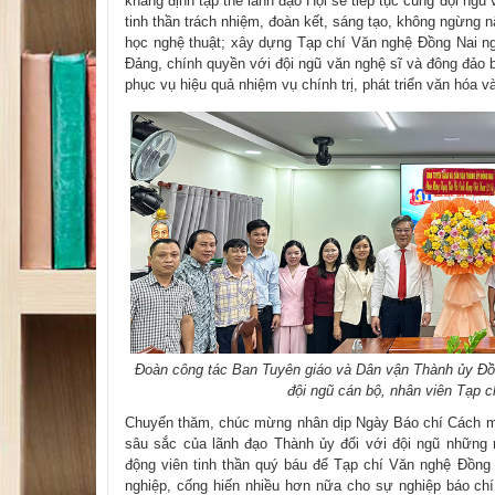
khẳng định tập thể lãnh đạo Hội sẽ tiếp tục cùng đội ngũ 
tinh thần trách nhiệm, đoàn kết, sáng tạo, không ngừng 
học nghệ thuật; xây dựng Tạp chí Văn nghệ Đồng Nai ngà
Đảng, chính quyền với đội ngũ văn nghệ sĩ và đông đảo bạ
phục vụ hiệu quả nhiệm vụ chính trị, phát triển văn hóa 
​​
Đoàn công tác Ban Tuyên giáo và Dân vận Thành ủy Đồ
đội ngũ cán bộ, nhân viên Tạp 
Chuyến thăm, chúc mừng nhân dịp Ngày Báo chí Cách m
sâu sắc của lãnh đạo Thành ủy đối với đội ngũ những
động viên tinh thần quý báu để Tạp chí Văn nghệ Đồng
nghiệp, cống hiến nhiều hơn nữa cho sự nghiệp báo c