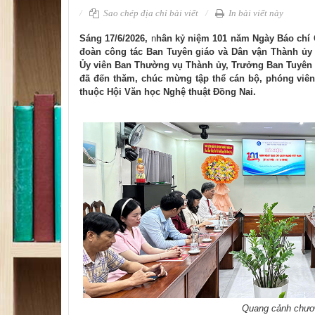
Sao chép địa chỉ bài viết
In bài viết này
Sáng
17/6/2026,
n
hân kỷ niệm
101 năm Ngày Báo chí C
đoàn công tác Ban Tuyên giáo và Dân vận Thành ủy
Ủy viên Ban Thường vụ Thành ủy, Trưởng Ban Tuyên 
đã đến thăm, chúc mừng tập thể cán bộ, phóng viên
thuộc Hội Văn học Nghệ thuật Đồng Nai.
Quang cảnh chươn