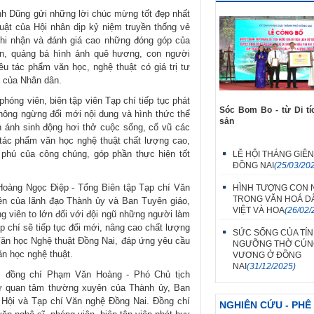
nh Dũng gửi những lời chúc mừng tốt đẹp nhất
ật của Hội nhân dịp kỷ niệm truyền thống vẻ
hi nhận và đánh giá cao những đóng góp của
ền, quảng bá hình ảnh quê hương, con người
iều tác phẩm văn học, nghệ thuật có giá trị tư
n của Nhân dân.
phóng viên, biên tập viên Tạp chí tiếp tục phát
Sóc Bom Bo - từ Di tí
 không ngừng đổi mới nội dung và hình thức thể
sản
hản ánh sinh động hơi thở cuộc sống, cổ vũ các
u tác phẩm văn học nghệ thuật chất lượng cao,
phú của công chúng, góp phần thực hiện tốt
LỄ HỘI THÁNG GIÊ
ĐỒNG NAI
(25/03/20
Hoàng Ngọc Điệp - Tổng Biên tập Tạp chí Văn
HÌNH TƯỢNG CON 
TRONG VĂN HOÁ D
ên của lãnh đạo Thành ủy và Ban Tuyên giáo,
VIỆT VÀ HOA
(26/02/
g viên to lớn đối với đội ngũ những người làm
ạp chí sẽ tiếp tục đổi mới, nâng cao chất lượng
SỨC SỐNG CỦA TÍN
 Văn học Nghệ thuật Đồng Nai, đáp ứng yêu cầu
NGƯỠNG THỜ CÚN
ăn học nghệ thuật.
VƯƠNG Ở ĐỒNG
NAI
(31/12/2025)
, đồng chí Phạm Văn Hoàng - Phó Chủ tịch
ự quan tâm thường xuyên của Thành ủy, Ban
 Hội và Tạp chí Văn nghệ Đồng Nai. Đồng chí
NGHIÊN CỨU - PHÊ