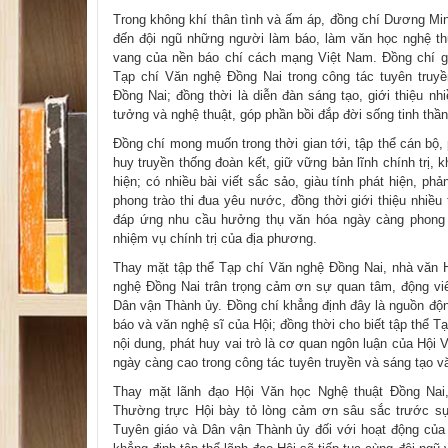
Trong không khí thân tình và ấm áp, đồng chí Dương Mi
đến đội ngũ những người làm báo, làm văn học nghệ thu
vang của nền báo chí cách mạng Việt Nam. Đồng chí g
Tạp chí Văn nghệ Đồng Nai trong công tác tuyên truy
Đồng Nai; đồng thời là diễn đàn sáng tạo, giới thiệu nh
tưởng và nghệ thuật, góp phần bồi đắp đời sống tinh thầ
Đồng chí mong muốn trong thời gian tới, tập thể cán bộ, 
huy truyền thống đoàn kết, giữ vững bản lĩnh chính trị,
hiện; có nhiều bài viết sắc sảo, giàu tính phát hiện, p
phong trào thi đua yêu nước, đồng thời giới thiệu nhiề
đáp ứng nhu cầu hưởng thụ văn hóa ngày càng phong 
nhiệm vụ chính trị của địa phương.
Thay mặt tập thể Tạp chí Văn nghệ Đồng Nai, nhà văn 
nghệ Đồng Nai trân trọng cảm ơn sự quan tâm, động vi
Dân vận Thành ủy. Đồng chí khẳng định đây là nguồn độn
báo và văn nghệ sĩ của Hội; đồng thời cho biết tập thể T
nội dung, phát huy vai trò là cơ quan ngôn luận của Hội
ngày càng cao trong công tác tuyên truyền và sáng tạo v
Thay mặt lãnh đạo Hội Văn học Nghệ thuật Đồng Nai
Thường trực Hội bày tỏ lòng cảm ơn sâu sắc trước s
Tuyên giáo và Dân vận Thành ủy đối với hoạt động của