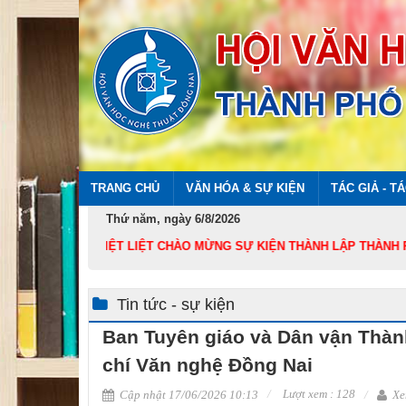
TRANG CHỦ
VĂN HÓA & SỰ KIỆN
TÁC GIẢ - T
Thứ năm, ngày 6/8/2026
NHIỆT LIỆT CHÀO MỪNG SỰ KIỆN THÀNH LẬP THÀNH PHỐ ĐỒN
Tin tức - sự kiện
Ban Tuyên giáo và Dân vận Thà
chí Văn nghệ Đồng Nai
Lượt xem : 128
Cập nhật 17/06/2026 10:13
Xe