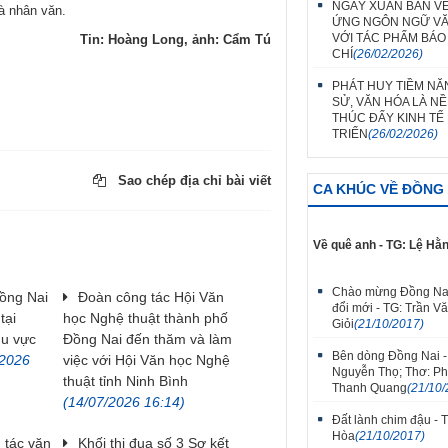
NGÀY XUÂN BÀN VỀ
và nhân văn.
ỨNG NGÔN NGỮ V
VỚI TÁC PHẨM BÁO
Tin: Hoàng Long, ảnh: Cẩm Tú
CHÍ
(26/02/2026)
PHÁT HUY TIỀM NĂ
SỬ, VĂN HÓA LÀ N
THÚC ĐẨY KINH TẾ
TRIỂN
(26/02/2026)
Sao chép địa chỉ bài viết
CA KHÚC VỀ ĐỒNG 
Về quê anh - TG: Lệ Hằ
Chào mừng Đồng Na
ồng Nai
Đoàn công tác Hội Văn
đổi mới - TG: Trần V
tại
học Nghệ thuật thành phố
Giỏi
(21/10/2017)
hu vực
Đồng Nai đến thăm và làm
Bên dòng Đồng Nai -
/2026
việc với Hội Văn học Nghệ
Nguyễn Thọ; Thơ: P
thuật tỉnh Ninh Bình
Thanh Quang
(21/10/
(14/07/2026 16:14)
Đất lành chim đậu - 
Hòa
(21/10/2017)
 tác văn
Khối thi đua số 3 Sơ kết