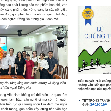
văn nghệ sĩ, phóng viên, biên tập viên phát huy
nâng cao chất lượng các tác phẩm báo chí, văn
y càng phát triển, xứng đáng là cầu nối giữa
n đọc, góp phần lan tỏa những giá trị tốt đẹp,
và con người Đồng Nai trong giai đoạn mới.
Tiểu thuyết “Lũ chúng
ng Nai tặng lẵng hoa chúc mừng và động viên
Hoàng Văn Bổn qua góc 
chí Văn nghệ Đồng Nai
nhận văn học của người
ạng Việt Nam không chỉ thể hiện sự quan tâm
 người làm báo, văn nghệ sĩ mà còn là nguồn
TẾT TRONG TRANH
 Nai tiếp tục giữ vững ngọn lửa đam mê nghề
GIAN
(26/02/2026)
hí cách mạng, góp phần xây dựng nền văn học