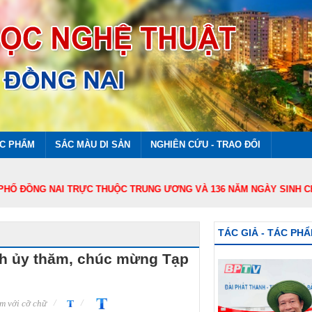
ÁC PHẨM
SẮC MÀU DI SẢN
NGHIÊN CỨU - TRAO ĐỔI
G NAI TRỰC THUỘC TRUNG ƯƠNG VÀ 136 NĂM NGÀY SINH CHỦ TỊCH HỒ 
TÁC GIẢ - TÁC PH
nh ủy thăm, chúc mừng Tạp
m với cỡ chữ