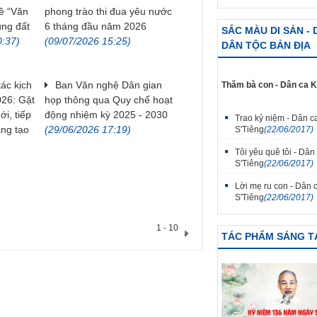
ề “Văn
phong trào thi đua yêu nước
ùng đất
6 tháng đầu năm 2026
SẮC MÀU DI SẢN -
0:37)
(09/07/2026 15:25)
DÂN TỘC BẢN ĐỊA
tác kịch
Ban Văn nghệ Dân gian
Thăm bà con - Dân ca 
26: Gặt
họp thông qua Quy chế hoạt
i, tiếp
động nhiệm kỳ 2025 - 2030
Trao kỷ niệm - Dân c
áng tạo
(29/06/2026 17:19)
S'Tiêng
(22/06/2017)
Tôi yêu quê tôi - Dân
S'Tiêng
(22/06/2017)
Lời mẹ ru con - Dân 
S'Tiêng
(22/06/2017)
1 - 10
TÁC PHẨM SÁNG T