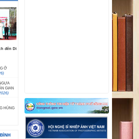
ứng phong trào thi đua “Ba nhất: Kỷ luật
nhất - Trung thành nhất - Gần dân nhất”
V/v gia hạn thời gian nhận tác phẩm
tham dự Cuộc thi và Triển lãm Mỹ thuật
ứng dụng toàn quốc lần thứ 6
ch đến Di
NG Ở
26)
NGỰA
ÂN GIAN
2026)
G HÙNG
 BÌNH