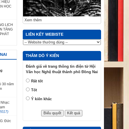
 HIỆU
ĂN HỌC
Xem thêm
NG LỊCH
ỀN TẢNG
 PHÁT
LIÊN KẾT WEBISTE
NAI
THĂM DÒ Ý KIẾN
Đánh giá về trang thông tin điện tử Hội
ng
Văn học Nghệ thuật thành phố Đồng Nai
Rất tốt
i 30 năm
ăn
Tốt
Ý kiến khác
 Nhạc:
hạm
2017)
TG: Đức