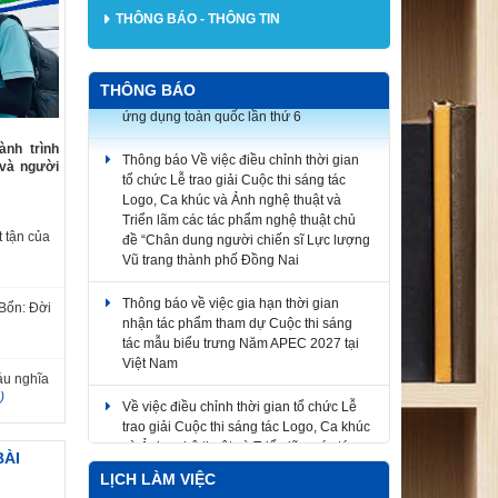
THÔNG BÁO - THÔNG TIN
THÔNG BÁO
Thông báo Về việc điều chỉnh thời gian
tổ chức Lễ trao giải Cuộc thi sáng tác
nh trình
Logo, Ca khúc và Ảnh nghệ thuật và
 và người
Triển lãm các tác phẩm nghệ thuật chủ
đề “Chân dung người chiến sĩ Lực lượng
Vũ trang thành phố Đồng Nai
 tận của
Thông báo về việc gia hạn thời gian
nhận tác phẩm tham dự Cuộc thi sáng
tác mẫu biểu trưng Năm APEC 2027 tại
Bổn: Đời
Việt Nam
Về việc điều chỉnh thời gian tổ chức Lễ
áu nghĩa
trao giải Cuộc thi sáng tác Logo, Ca khúc
)
và Ảnh nghệ thuật và Triển lãm các tác
phẩm nghệ thuật
BÀI
V/v triển khai tham gia Cuộc thi ảnh nghệ
LỊCH LÀM VIỆC
thuật và Cuộc thi vẽ tranh cổ động hưởng