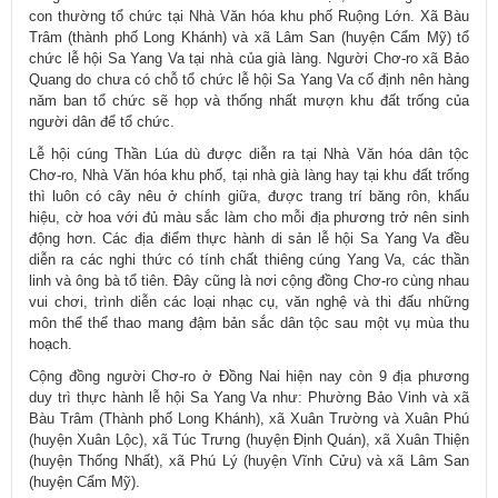
con thường tổ chức tại Nhà Văn hóa khu phố Ruộng Lớn. Xã Bàu
Trâm (thành phố Long Khánh) và xã Lâm San (huyện Cẩm Mỹ) tổ
chức lễ hội Sa Yang Va tại nhà của già làng. Người Chơ-ro xã Bảo
Quang do chưa có chỗ tổ chức lễ hội Sa Yang Va cố định nên hàng
năm ban tổ chức sẽ họp và thống nhất mượn khu đất trống của
người dân để tổ chức.
Lễ hội cúng Thần Lúa dù được diễn ra tại Nhà Văn hóa dân tộc
Chơ-ro, Nhà Văn hóa khu phố, tại nhà già làng hay tại khu đất trống
thì luôn có cây nêu ở chính giữa, được trang trí băng rôn, khẩu
hiệu, cờ hoa với đủ màu sắc làm cho mỗi địa phương trở nên sinh
động hơn. Các địa điểm thực hành di sản lễ hội Sa Yang Va đều
diễn ra các nghi thức có tính chất thiêng cúng Yang Va, các thần
linh và ông bà tổ tiên. Đây cũng là nơi cộng đồng Chơ-ro cùng nhau
vui chơi, trình diễn các loại nhạc cụ, văn nghệ và thi đấu những
môn thể thể thao mang đậm bản sắc dân tộc sau một vụ mùa thu
hoạch.
Cộng đồng người Chơ-ro ở Đồng Nai hiện nay còn 9 địa phương
duy trì thực hành lễ hội Sa Yang Va như: Phường Bảo Vinh và xã
Bàu Trâm (Thành phố Long Khánh), xã Xuân Trường và Xuân Phú
(huyện Xuân Lộc), xã Túc Trưng (huyện Định Quán), xã Xuân Thiện
(huyện Thống Nhất), xã Phú Lý (huyện Vĩnh Cửu) và xã Lâm San
(huyện Cẩm Mỹ).