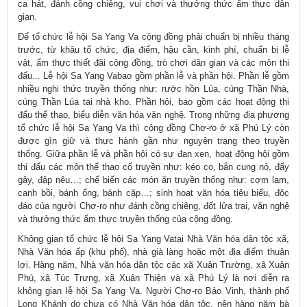
ca hát, đánh cồng chiêng, vui chơi và thưởng thức ẩm thực dân
gian.
Để tổ chức lễ hội Sa Yang Va cộng đồng phải chuẩn bị nhiều tháng
trước, từ khâu tổ chức, địa điểm, hậu cần, kinh phí, chuẩn bị lễ
vật, ẩm thực thiết đãi cộng đồng, trò chơi dân gian và các môn thi
đấu... Lễ hội Sa Yang Vabao gồm phần lễ và phần hội. Phần lễ gồm
nhiều nghi thức truyền thống như: rước hồn Lúa, cúng Thần Nhà,
cúng Thần Lúa tại nhà kho. Phần hội, bao gồm các hoạt động thi
đấu thể thao, biểu diễn văn hóa văn nghệ. Trong những địa phương
tổ chức lễ hội Sa Yang Va thì cộng đồng Chơ-ro ở xã Phú Lý còn
được gìn giữ và thực hành gần như nguyên trạng theo truyền
thống. Giữa phần lễ và phần hội có sự đan xen, hoạt động hội gồm
thi đấu các môn thể thao cổ truyền như: kéo co, bắn cung nỏ, đẩy
gậy, đập nêu…; chế biến các món ăn truyền thống như: cơm lam,
canh bồi, bánh ống, bánh cặp…; sinh hoạt văn hóa tiêu biểu, độc
đáo của người Chơ-ro như đánh cồng chiêng, đốt lửa trại, văn nghệ
và thưởng thức ẩm thực truyền thống của cộng đồng.
Không gian tổ chức lễ hội Sa Yang Vatại Nhà Văn hóa dân tộc xã,
Nhà Văn hóa ấp (khu phố), nhà già làng hoặc một địa điểm thuận
lợi. Hàng năm, Nhà văn hóa dân tộc các xã Xuân Trường, xã Xuân
Phú, xã Túc Trưng, xã Xuân Thiện và xã Phú Lý là nơi diễn ra
không gian lễ hội Sa Yang Va. Người Chơ-ro Bảo Vinh, thành phố
Long Khánh do chưa có Nhà Văn hóa dân tộc, nên hàng năm bà