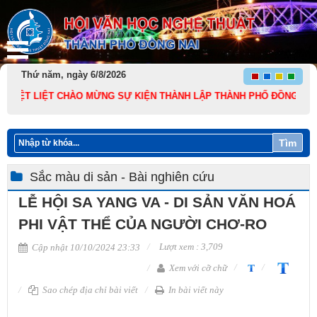
Thứ năm, ngày 6/8/2026
T LIỆT CHÀO MỪNG SỰ KIỆN THÀNH LẬP THÀNH PHỐ ĐỒNG NAI TRỰC TH
Tìm
Sắc màu di sản - Bài nghiên cứu
LỄ HỘI SA YANG VA - DI SẢN VĂN HOÁ
PHI VẬT THỂ CỦA NGƯỜI CHƠ-RO
Lượt xem : 3,709
Cập nhật 10/10/2024 23:33
Xem với cỡ chữ
Sao chép địa chỉ bài viết
In bài viết này