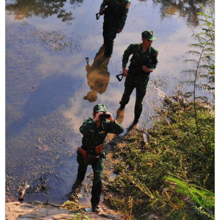
Xem thêm
LIÊN KẾT WEBISTE
THĂM DÒ Ý KIẾN
Đánh giá về trang thông tin điện tử Hội Văn học Nghệ thuật
thành phố Đồng Nai
Rất tốt
Tốt
Ý kiến khác