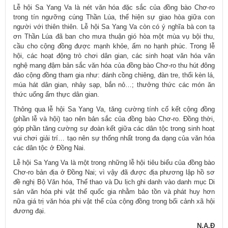
Lễ hội Sa Yang Va là nét văn hóa đặc sắc của đồng bào Chơ-ro
trong tín ngưỡng cúng Thần Lúa, thể hiện sự giao hòa giữa con
người với thiên thiên. Lễ hội Sa Yang Va còn có ý nghĩa bà con tạ
ơn Thần Lúa đã ban cho mưa thuận gió hòa một mùa vụ bội thu,
cầu cho cộng đồng được mạnh khỏe, ấm no hạnh phúc. Trong lễ
hội, các hoạt động trò chơi dân gian, các sinh hoạt văn hóa văn
nghệ mang đậm bản sắc văn hóa của đồng bào Chơ-ro thu hút đông
đảo cộng đồng tham gia như: đánh cồng chiêng, đàn tre, thổi kèn lá,
múa hát dân gian, nhảy sạp, bắn nỏ…; thưởng thức các món ăn
thức uống ẩm thực dân gian.
Thông qua lễ hội Sa Yang Va, tăng cường tính cố kết cộng đồng
(phần lễ và hội) tạo nên bản sắc của đồng bào Chơ-ro. Ðồng thời,
góp phần tăng cường sự đoàn kết giữa các dân tộc trong sinh hoạt
vui chơi giải trí… tạo nên sự thống nhất trong đa dạng của văn hóa
các dân tộc ở Đồng Nai.
Lễ hội Sa Yang Va là một trong những lễ hội tiêu biểu của đồng bào
Chơ-ro bản địa ở Đồng Nai; vì vậy đã được địa phương lập hồ sơ
đề nghị Bộ Văn hóa, Thể thao và Du lịch ghi danh vào danh mục Di
sản văn hóa phi vật thể quốc gia nhằm bảo tồn và phát huy hơn
nữa giá trị văn hóa phi vật thể của cộng đồng trong bối cảnh xã hội
đương đại.
N.A.Đ