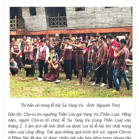
Thi bắn nỏ trong lễ hội Sa Yang Va - Ảnh: Nguyên Thơ)
Dân tộc Chơ-ro tín ngưỡng Thần Lúa gọi Yang Va (Thần Lúa).
Hằng
năm, người Chơ-ro tổ chức lễ Sa Yang Va (cúng Thần Lúa) vào
tháng 2, 3 âm lịch rất linh đình và được coi là lễ hội lớn nhất trong
năm của cộng đồng. Trải qua những quá trình lịch sử, người Chơ-ro
ở Đồng Nai đã duy trì được nhiều nét văn hóa riêng trong phong tập