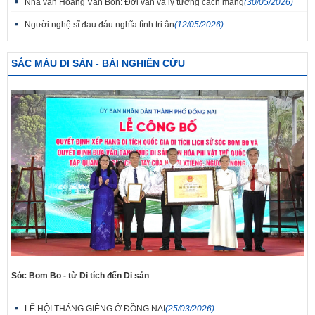
Nhà văn Hoàng Văn Bổn: Đời văn và lý tưởng cách mạng
(30/05/2026)
Người nghệ sĩ đau đáu nghĩa tình tri ân
(12/05/2026)
SẮC MÀU DI SẢN - BÀI NGHIÊN CỨU
Sóc Bom Bo - từ Di tích đến Di sản
LỄ HỘI THÁNG GIÊNG Ở ĐỒNG NAI
(25/03/2026)