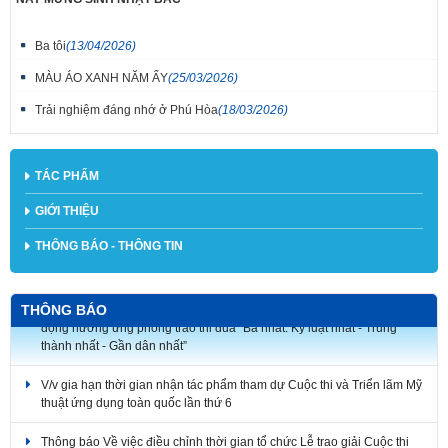
Ba tôi
(13/04/2026)
MÀU ÁO XANH NĂM ẤY
(25/03/2026)
Trải nghiệm đáng nhớ ở Phú Hòa
(18/03/2026)
TÁC PHẨM
GIỚI THIỆU
THÔNG BÁO - THÔNG TIN
V/v triển khai tham gia Cuộc thi ảnh nghệ thuật và Cuộc thi vẽ tranh cổ
THÔNG BÁO
động hưởng ứng phong trào thi đua “Ba nhất: Kỷ luật nhất - Trung
thành nhất - Gần dân nhất”
V/v gia hạn thời gian nhận tác phẩm tham dự Cuộc thi và Triển lãm Mỹ
thuật ứng dụng toàn quốc lần thứ 6
Thông báo Về việc điều chỉnh thời gian tổ chức Lễ trao giải Cuộc thi
sáng tác Logo, Ca khúc và Ảnh nghệ thuật và Triển lãm các tác phẩm