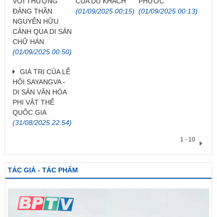
VỚI THƯỢNG
CỦA DU KHÁCH
PHƯỚC
ĐẲNG THẦN
(01/09/2025 00:15)
(01/09/2025 00:13)
NGUYỄN HỮU
CẢNH QUA DI SẢN
CHỮ HÁN
(01/09/2025 00:50)
GIÁ TRỊ CỦA LỄ
HỘI SAYANGVA -
DI SẢN VĂN HÓA
PHI VẬT THỂ
QUỐC GIA
(31/08/2025 22:54)
1 - 10
TÁC GIẢ - TÁC PHẨM