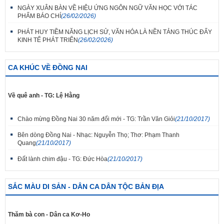
NGÀY XUÂN BÀN VỀ HIỆU ỨNG NGÔN NGỮ VĂN HỌC VỚI TÁC
PHẨM BÁO CHÍ
(26/02/2026)
PHÁT HUY TIỀM NĂNG LỊCH SỬ, VĂN HÓA LÀ NỀN TẢNG THÚC ĐẨY
KINH TẾ PHÁT TRIỂN
(26/02/2026)
CA KHÚC VỀ ĐỒNG NAI
Về quê anh - TG: Lệ Hằng
Chào mừng Đồng Nai 30 năm đổi mới - TG: Trần Văn Giỏi
(21/10/2017)
Bên dòng Đồng Nai - Nhạc: Nguyễn Thọ; Thơ: Phạm Thanh
Quang
(21/10/2017)
Đất lành chim đậu - TG: Đức Hòa
(21/10/2017)
SẮC MÀU DI SẢN - DÂN CA DÂN TỘC BẢN ĐỊA
Thăm bà con - Dân ca Kơ-Ho