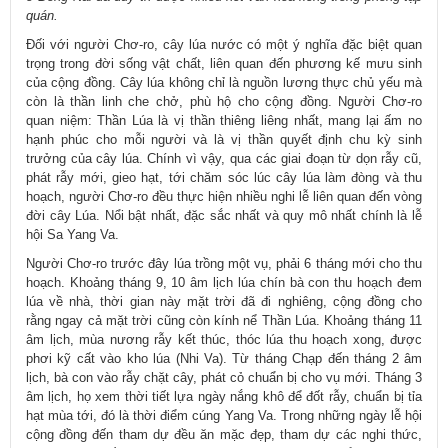
quán.
Đối với người Chơ-ro, cây lúa nước có một ý nghĩa đặc biệt quan
trọng trong đời sống vật chất, liên quan đến phương kế mưu sinh
của cộng đồng. Cây lúa không chỉ là nguồn lương thực chủ yếu mà
còn là thần linh che chở, phù hộ cho cộng đồng. Người Chơ-ro
quan niệm: Thần Lúa là vị thần thiêng liêng nhất, mang lại ấm no
hạnh phúc cho mỗi người và là vị thần quyết định chu kỳ sinh
trưởng của cây lúa. Chính vì vậy, qua các giai đoạn từ dọn rẫy cũ,
phát rẫy mới, gieo hạt, tới chăm sóc lúc cây lúa làm đòng và thu
hoạch, người Chơ-ro đều thực hiện nhiều nghi lễ liên quan đến vòng
đời cây Lúa. Nổi bật nhất, đặc sắc nhất và quy mô nhất chính là lễ
hội Sa Yang Va.
Người Chơ-ro trước đây lúa trồng một vụ, phải 6 tháng mới cho thu
hoạch. Khoảng tháng 9, 10 âm lịch lúa chín bà con thu hoạch đem
lúa về nhà, thời gian này mặt trời đã đi nghiêng, cộng đồng cho
rằng ngay cả mặt trời cũng còn kính nể Thần Lúa. Khoảng tháng 11
âm lịch, mùa nương rẫy kết thúc, thóc lúa thu hoạch xong, được
phơi kỹ cất vào kho lúa (Nhi Va). Từ tháng Chạp đến tháng 2 âm
lịch, bà con vào rẫy chặt cây, phát cỏ chuẩn bị cho vụ mới. Tháng 3
âm lịch, họ xem thời tiết lựa ngày nắng khô để đốt rẫy, chuẩn bị tỉa
hạt mùa tới, đó là thời điểm cúng Yang Va. Trong những ngày lễ hội
cộng đồng đến tham dự đều ăn mặc đẹp, tham dự các nghi thức,