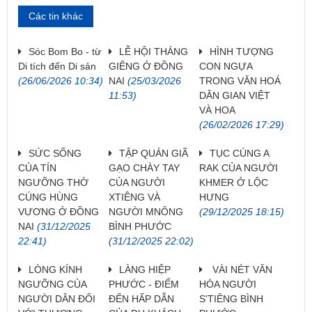
Các tin khác
Sóc Bom Bo - từ
LỄ HỘI THÁNG
HÌNH TƯỢNG
Di tích đến Di sản
GIÊNG Ở ĐỒNG
CON NGỰA
(26/06/2026 10:34)
NAI
(25/03/2026
TRONG VĂN HOÁ
11:53)
DÂN GIAN VIỆT
VÀ HOA
(26/02/2026 17:29)
SỨC SỐNG
TẬP QUÁN GIÃ
TỤC CÚNG A
CỦA TÍN
GẠO CHÀY TAY
RAK CỦA NGƯỜI
NGƯỠNG THỜ
CỦA NGƯỜI
KHMER Ở LỘC
CÚNG HÙNG
XTIÊNG VÀ
HƯNG
VƯƠNG Ở ĐỒNG
NGƯỜI MNÔNG
(29/12/2025 18:15)
NAI
(31/12/2025
BÌNH PHƯỚC
22:41)
(31/12/2025 22:02)
LÒNG KÍNH
LÀNG HIỆP
VÀI NÉT VĂN
NGƯỠNG CỦA
PHƯỚC - ĐIỂM
HÓA NGƯỜI
NGƯỜI DÂN ĐỐI
ĐẾN HẤP DẪN
S'TIÊNG BÌNH