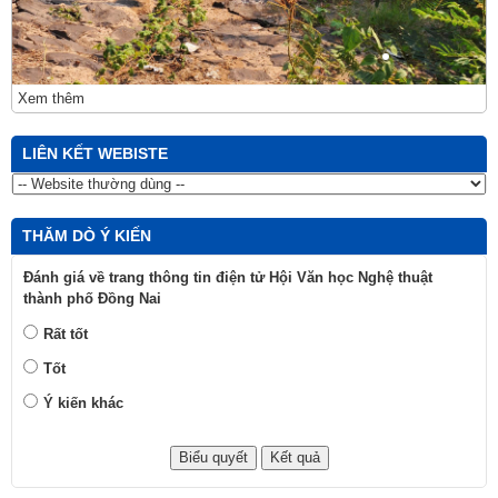
SỐ LƯỢT TRUY CẬP
Trong ngày:
Tất cả:
Trang chủ
Liên hệ
Cấu trúc trang
Đăng nhập
HỘI VĂN HỌC NGHỆ THUẬT THÀNH PHỐ ĐỒNG NAI
Địa chỉ: Số 30, Nguyễn Ái Quốc, phường Tam Hiệp, thành phố Đồng
Nai
Điện thoại : 02513.822.992; Email: hvhnt@dongnai.gov.vn
Chịu trách nhiệm xuất bản: NSND. ĐD Giang Mạnh Hà - Chủ tịch Hội