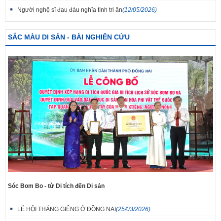
Người nghệ sĩ đau đáu nghĩa tình tri ân
(12/05/2026)
SẮC MÀU DI SẢN - BÀI NGHIÊN CỨU
Sóc Bom Bo - từ Di tích đến Di sản
LỄ HỘI THÁNG GIÊNG Ở ĐỒNG NAI
(25/03/2026)