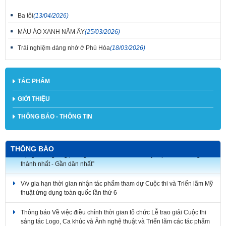
Ba tôi
(13/04/2026)
MÀU ÁO XANH NĂM ẤY
(25/03/2026)
Trải nghiệm đáng nhớ ở Phú Hòa
(18/03/2026)
TÁC PHẨM
GIỚI THIỆU
THÔNG BÁO - THÔNG TIN
V/v triển khai tham gia Cuộc thi ảnh nghệ thuật và Cuộc thi vẽ tranh cổ
THÔNG BÁO
động hưởng ứng phong trào thi đua “Ba nhất: Kỷ luật nhất - Trung
thành nhất - Gần dân nhất”
V/v gia hạn thời gian nhận tác phẩm tham dự Cuộc thi và Triển lãm Mỹ
thuật ứng dụng toàn quốc lần thứ 6
Thông báo Về việc điều chỉnh thời gian tổ chức Lễ trao giải Cuộc thi
sáng tác Logo, Ca khúc và Ảnh nghệ thuật và Triển lãm các tác phẩm
nghệ thuật chủ đề “Chân dung người chiến sĩ Lực lượng Vũ trang