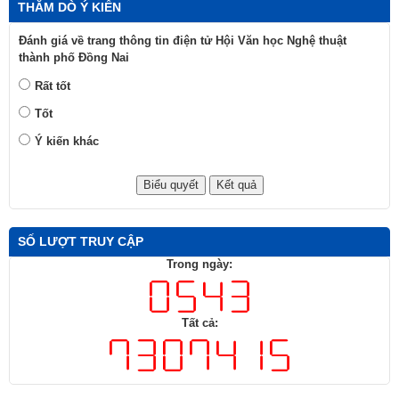
SỐ LƯỢT TRUY CẬP
Trong ngày:
Tất cả:
Trang chủ
Liên hệ
Cấu trúc trang
Đăng nhập
HỘI VĂN HỌC NGHỆ THUẬT THÀNH PHỐ ĐỒNG NAI
Địa chỉ: Số 30, Nguyễn Ái Quốc, phường Tam Hiệp, thành phố Đồng
Nai
Điện thoại : 02513.822.992; Email: hvhnt@dongnai.gov.vn
Chịu trách nhiệm xuất bản: NSND. ĐD Giang Mạnh Hà - Chủ tịch Hội
Văn học Nghệ thuật thành phố Đồng Nai.