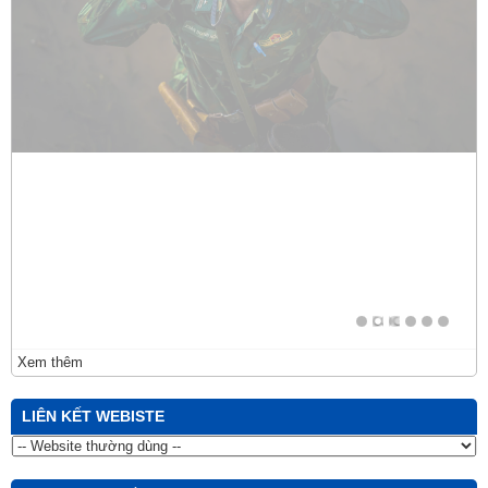
Xem thêm
LIÊN KẾT WEBISTE
THĂM DÒ Ý KIẾN
Đánh giá về trang thông tin điện tử Hội Văn học Nghệ thuật
thành phố Đồng Nai
Rất tốt
Tốt
Ý kiến khác