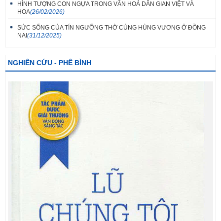
HÌNH TƯỢNG CON NGỰA TRONG VĂN HOÁ DÂN GIAN VIỆT VÀ
HOA
(26/02/2026)
SỨC SỐNG CỦA TÍN NGƯỠNG THỜ CÚNG HÙNG VƯƠNG Ở ĐỒNG
NAI
(31/12/2025)
NGHIÊN CỨU - PHÊ BÌNH