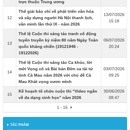
trực thuộc Trung ương
Thể giải báo chí về phát triển văn hóa
13/07/2026
12
và xây dựng người Hà Nội thanh lịch,
15:18
văn minh lần thứ IX - năm 2026
Thể lệ Cuộc thi sáng tác tranh cổ động
tuyên truyền kỷ niệm 80 năm Ngày Toàn
06/07/2026
13
quốc kháng chiến (19121946 -
20:24
19122026)
Thể lệ Cuộc thi sáng tác Ca khúc, lời
mới Vọng cổ và Bài bản Đờn ca tài tử
03/07/2026
14
tỉnh Cà Mau năm 2026 với chủ đề Cà
09:25
Mau Khát vọng vươn mình
Kế hoạch tổ chức cuộc thi “Video ngắn
30/06/2026
15
về đa dạng sinh học” năm 2026
08:47
1 - 15
TÁC PHẨM