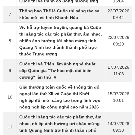
Cuộc thi vẽ tranh cổ động hưởng ứng
15:04
Thông báo Thể lệ Cuộc thi sáng tác ca
22/07/2026
7
khúc mới về tỉnh Khánh Hòa
09:44
V/v hỗ trợ tuyên truyền, quảng bá Cuộc
thi sáng tác các tác phẩm thơ, âm nhạc,
22/07/2026
8
nhiếp ảnh hướng tới chào mừng tỉnh
09:29
Quảng Ninh trở thành thành phố trực
thuộc Trung ương
Cuộc thi và Triển lãm ảnh nghệ thuật
17/07/2026
9
cấp Quốc gia "Tự hào một dải biên
11:03
cương" lần thứ IV
Giải thưởng toàn quốc về thông tin đối
ngoại lần thứ XII và Cuộc thi Khởi
15/07/2026
10
nghiệp đổi mới sáng tạo trong lĩnh vực
10:01
nông nghiệp công nghệ cao năm 2026
Cuộc thi sáng tác các tác phẩm thơ, âm
nhạc, nhiếp ảnh hướng tới chào mừng
14/07/2026
11
tỉnh Quảng Ninh trở thành thành phố
09:38