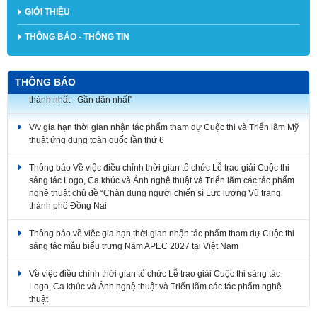
GIỚI THIỆU
THÔNG BÁO - THÔNG TIN
V/v triển khai tham gia Cuộc thi ảnh nghệ thuật và Cuộc thi vẽ tranh cổ
THÔNG BÁO
động hưởng ứng phong trào thi đua “Ba nhất: Kỷ luật nhất - Trung
thành nhất - Gần dân nhất”
V/v gia hạn thời gian nhận tác phẩm tham dự Cuộc thi và Triển lãm Mỹ
thuật ứng dụng toàn quốc lần thứ 6
Thông báo Về việc điều chỉnh thời gian tổ chức Lễ trao giải Cuộc thi
sáng tác Logo, Ca khúc và Ảnh nghệ thuật và Triển lãm các tác phẩm
nghệ thuật chủ đề “Chân dung người chiến sĩ Lực lượng Vũ trang
thành phố Đồng Nai
Thông báo về việc gia hạn thời gian nhận tác phẩm tham dự Cuộc thi
sáng tác mẫu biểu trưng Năm APEC 2027 tại Việt Nam
Về việc điều chỉnh thời gian tổ chức Lễ trao giải Cuộc thi sáng tác
Logo, Ca khúc và Ảnh nghệ thuật và Triển lãm các tác phẩm nghệ
thuật