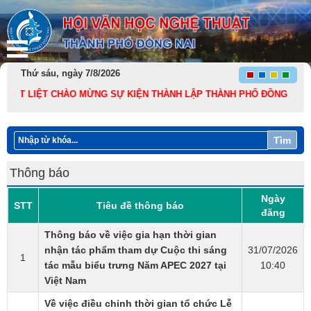
Thứ sáu, ngày 7/8/2026
IỆT LIỆT CHÀO MỪNG SỰ KIỆN THÀNH LẬP THÀNH PHỐ ĐỒNG NAI TRỰC 
Tìm
Thông báo
Ngày
STT
Tiêu đề thông báo
đăng
Thông báo về việc gia hạn thời gian
nhận tác phẩm tham dự Cuộc thi sáng
31/07/2026
1
tác mẫu biểu trưng Năm APEC 2027 tại
10:40
Việt Nam
Về việc điều chỉnh thời gian tổ chức Lễ