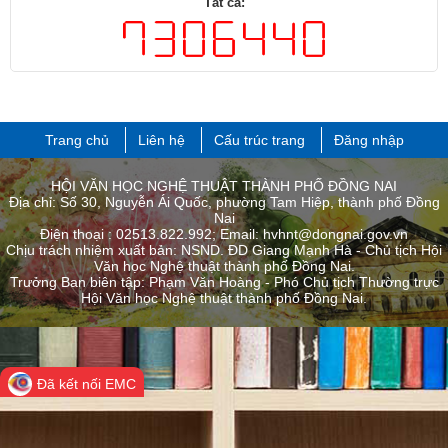
Tất cả:
Trang chủ
Liên hệ
Cấu trúc trang
Đăng nhập
HỘI VĂN HỌC NGHỆ THUẬT THÀNH PHỐ ĐỒNG NAI
Địa chỉ: Số 30, Nguyễn Ái Quốc, phường Tam Hiệp, thành phố Đồng
Nai
Điện thoại : 02513.822.992; Email: hvhnt@dongnai.gov.vn
Chịu trách nhiệm xuất bản: NSND. ĐD Giang Mạnh Hà - Chủ tịch Hội
Văn học Nghệ thuật thành phố Đồng Nai.
Trưởng Ban biên tập: Phạm Văn Hoàng - Phó Chủ tịch Thường trực
Hội Văn học Nghệ thuật thành phố ​Đồng Nai.
Đã kết nối EMC