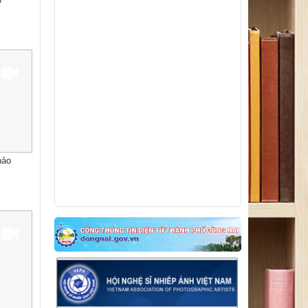
Về việc điều chỉnh thời gian tổ chức Lễ
trao giải Cuộc thi sáng tác Logo, Ca khúc
và Ảnh nghệ thuật và Triển lãm các tác
phẩm nghệ thuật
hảo