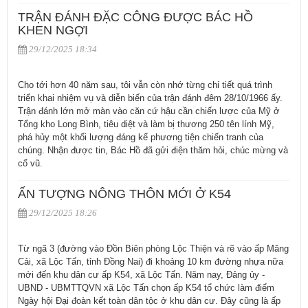
TRẬN ĐÁNH ĐẶC CÔNG ĐƯỢC BÁC HỒ
KHEN NGỢI
29/12/2025 18:34
Cho tới hơn 40 năm sau, tôi vẫn còn nhớ từng chi tiết quá trình
triển khai nhiệm vụ và diễn biến của trận đánh đêm 28/10/1966 ấy.
Trận đánh lớn mở màn vào căn cứ hậu cần chiến lược của Mỹ ở
Tổng kho Long Bình, tiêu diệt và làm bị thương 250 tên lính Mỹ,
phá hủy một khối lượng đáng kể phương tiện chiến tranh của
chúng. Nhận được tin, Bác Hồ đã gửi điện thăm hỏi, chúc mừng và
cổ vũ.
ẤN TƯỢNG NÔNG THÔN MỚI Ở K54
29/12/2025 18:26
Từ ngã 3 (đường vào Đồn Biên phòng Lộc Thiện và rẽ vào ấp Măng
Cải, xã Lộc Tấn, tỉnh Đồng Nai) đi khoảng 10 km đường nhựa nữa
mới đến khu dân cư ấp K54, xã Lộc Tấn. Năm nay, Đảng ủy -
UBND - UBMTTQVN xã Lộc Tấn chọn ấp K54 tổ chức làm điểm
Ngày hội Đại đoàn kết toàn dân tộc ở khu dân cư. Đây cũng là ấp