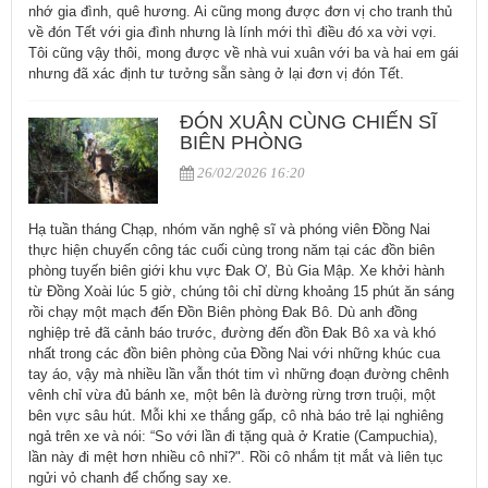
nhớ gia đình, quê hương. Ai cũng mong được đơn vị cho tranh thủ
về đón Tết với gia đình nhưng là lính mới thì điều đó xa vời vợi.
Tôi cũng vậy thôi, mong được về nhà vui xuân với ba và hai em gái
nhưng đã xác định tư tưởng sẵn sàng ở lại đơn vị đón Tết.
ĐÓN XUÂN CÙNG CHIẾN SĨ
BIÊN PHÒNG
26/02/2026 16:20
Hạ tuần tháng Chạp, nhóm văn nghệ sĩ và phóng viên Đồng Nai
thực hiện chuyến công tác cuối cùng trong năm tại các đồn biên
phòng tuyến biên giới khu vực Đak Ơ, Bù Gia Mập. Xe khởi hành
từ Đồng Xoài lúc 5 giờ, chúng tôi chỉ dừng khoảng 15 phút ăn sáng
rồi chạy một mạch đến Đồn Biên phòng Đak Bô. Dù anh đồng
nghiệp trẻ đã cảnh báo trước, đường đến đồn Đak Bô xa và khó
nhất trong các đồn biên phòng của Đồng Nai với những khúc cua
tay áo, vậy mà nhiều lần vẫn thót tim vì những đoạn đường chênh
vênh chỉ vừa đủ bánh xe, một bên là đường rừng trơn truội, một
bên vực sâu hút. Mỗi khi xe thắng gấp, cô nhà báo trẻ lại nghiêng
ngả trên xe và nói: “So với lần đi tặng quà ở Kratie (Campuchia),
lần này đi mệt hơn nhiều cô nhỉ?". Rồi cô nhắm tịt mắt và liên tục
ngửi vỏ chanh để chống say xe.