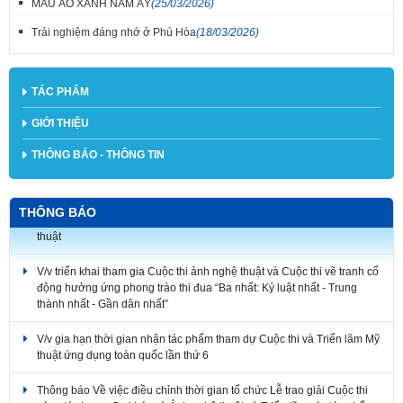
MÀU ÁO XANH NĂM ẤY
(25/03/2026)
Trải nghiệm đáng nhớ ở Phú Hòa
(18/03/2026)
TÁC PHẨM
GIỚI THIỆU
THÔNG BÁO - THÔNG TIN
THÔNG BÁO
V/v triển khai tham gia Cuộc thi ảnh nghệ thuật và Cuộc thi vẽ tranh cổ
động hưởng ứng phong trào thi đua “Ba nhất: Kỷ luật nhất - Trung
thành nhất - Gần dân nhất”
V/v gia hạn thời gian nhận tác phẩm tham dự Cuộc thi và Triển lãm Mỹ
thuật ứng dụng toàn quốc lần thứ 6
Thông báo Về việc điều chỉnh thời gian tổ chức Lễ trao giải Cuộc thi
sáng tác Logo, Ca khúc và Ảnh nghệ thuật và Triển lãm các tác phẩm
nghệ thuật chủ đề “Chân dung người chiến sĩ Lực lượng Vũ trang