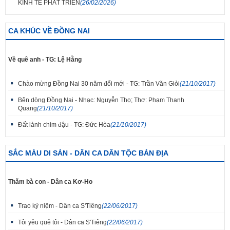
KINH TẾ PHÁT TRIỂN
(26/02/2026)
CA KHÚC VỀ ĐỒNG NAI
Về quê anh - TG: Lệ Hằng
Chào mừng Đồng Nai 30 năm đổi mới - TG: Trần Văn Giỏi
(21/10/2017)
Bên dòng Đồng Nai - Nhạc: Nguyễn Thọ; Thơ: Phạm Thanh
Quang
(21/10/2017)
Đất lành chim đậu - TG: Đức Hòa
(21/10/2017)
SẮC MÀU DI SẢN - DÂN CA DÂN TỘC BẢN ĐỊA
Thăm bà con - Dân ca Kơ-Ho
Trao kỷ niệm - Dân ca S'Tiêng
(22/06/2017)
Tôi yêu quê tôi - Dân ca S'Tiêng
(22/06/2017)