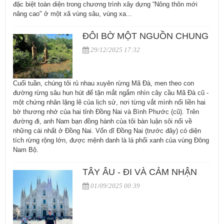
đặc biệt toàn diện trong chương trình xây dựng “Nông thôn mới
nâng cao" ở một xã vùng sâu, vùng xa...
ĐÔI BỜ MỘT NGUỒN CHUNG
29/12/2025 17:32
Cuối tuần, chúng tôi rủ nhau xuyên rừng Mã Đà, men theo con
đường rừng sâu hun hút để tận mắt ngắm nhìn cây cầu Mã Đà cũ -
một chứng nhân lặng lẽ của lịch sử, nơi từng vắt mình nối liền hai
bờ thương nhớ của hai tỉnh Đồng Nai và Bình Phước (cũ). Trên
đường đi, anh Nam bạn đồng hành của tôi bàn luận sôi nổi về
những cái nhất ở Đồng Nai. Vốn dĩ Đồng Nai (trước đây) có diện
tích rừng rộng lớn, được mệnh danh là lá phổi xanh của vùng Đông
Nam Bộ.
TÂY ÂU - ĐI VÀ CẢM NHẬN
01/09/2025 00:39