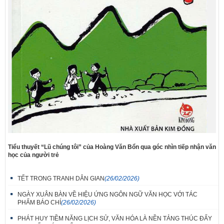
Tiểu thuyết “Lũ chúng tôi” của Hoàng Văn Bổn qua góc nhìn tiếp nhận văn
học của người trẻ
TẾT TRONG TRANH DÂN GIAN
(26/02/2026)
NGÀY XUÂN BÀN VỀ HIỆU ỨNG NGÔN NGỮ VĂN HỌC VỚI TÁC
PHẨM BÁO CHÍ
(26/02/2026)
PHÁT HUY TIỀM NĂNG LỊCH SỬ, VĂN HÓA LÀ NỀN TẢNG THÚC ĐẨY