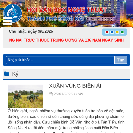
Chủ nhật, ngày 9/8/2026
NAI TRỰC THUỘC TRUNG ƯƠNG VÀ 136 NĂM NGÀY SINH CHỦ TỊCH HỒ CH
Tìm
Ký
XUÂN VÙNG BIÊN ẢI
25/03/2026 11:49
Ở biên giới, ngoài nhiệm vụ thường xuyên tuần tra bảo vệ cột mốc,
đường biên, các chiến sĩ còn chung sức cùng địa phương chăm lo
đời sống nhân dân. Cựu chiến binh Đỗ Văn Nho ở xã Tân Tiến, tỉnh
Đồng Nai đưa tôi đến thăm một trong những "con nuôi Đồn Biên