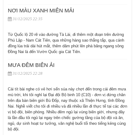
NƠI MÀU XANH MIÊN MẢI
31/12/2025 22:35
Từ Quốc lộ 20 rẽ vào đường Tà Lài, đi thêm một đoạn trên đường
Phú Lập - Nam Cát Tiên, qua những hàng sao thẳng tắp, qua cánh
đồng lúa trải dài hút mắt, thêm dăm phút lên phà băng ngang sông
Đồng Nai là đến Vườn Quốc gia Cát Tiên.
MƯA ĐÊM BIÊN ẢI
31/12/2025 22:28
Cái tít bài nghe có vẻ hơi sến súa này chợt đến trong cái đêm mưa
mù trời, khi tôi nghỉ lại Đại đội Bộ binh 10 (C10) - đơn vị đứng chân
trên địa bàn biên giới Bù Đốp, nay thuộc xã Thiện Hưng, tỉnh Đồng
Nai. Nghề viết cho tôi đi nhiều và đã nhiều lần đi thực tế tại các đơn
vị bộ đội, biên phòng. Nhiều đêm ngủ lại vùng biên giới, nhưng đây
là lần đầu tôi ngủ lại ngay trên chiếc gường tầng của bộ đội và ăn,
ngủ, dự sinh hoạt tư tưởng, văn nghệ buổi tối theo tiếng kẻng cùng
bộ đội.