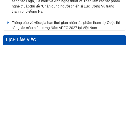
thành phố Đồng Nai
Thông báo về việc gia hạn thời gian nhận tác phẩm tham dự Cuộc thi
sáng tác mẫu biểu trưng Năm APEC 2027 tại Việt Nam
Về việc điều chỉnh thời gian tổ chức Lễ trao giải Cuộc thi sáng tác
Logo, Ca khúc và Ảnh nghệ thuật và Triển lãm các tác phẩm nghệ
LỊCH LÀM VIỆC
thuật