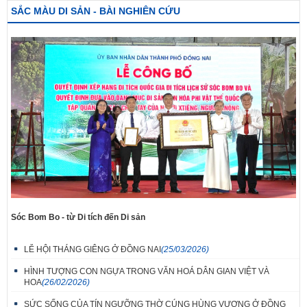
SẮC MÀU DI SẢN - BÀI NGHIÊN CỨU
Sóc Bom Bo - từ Di tích đến Di sản
LỄ HỘI THÁNG GIÊNG Ở ĐỒNG NAI
(25/03/2026)
HÌNH TƯỢNG CON NGỰA TRONG VĂN HOÁ DÂN GIAN VIỆT VÀ
HOA
(26/02/2026)
SỨC SỐNG CỦA TÍN NGƯỠNG THỜ CÚNG HÙNG VƯƠNG Ở ĐỒNG