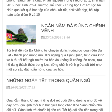
phòng" sáng nay là cháu Phan Nguyễn Trung Hiếu ở ấp 1, sinh năm
2016, học sinh lớp 4 Trường Tiểu học - Trung học Cơ sở Lộc An.
Nhìn qua kết quả học tập của cháu rất tốt, chữ viết đẹp, bài tập
toán toàn điểm 9 và 10
NGÀN NĂM ĐÁ ĐỨNG CHÊNH
VÊNH
25/03/2026 11:46
Tôi biết đến đá Ba Chồng từ chuyến du lịch cùng cơ quan đến Đà
Lạt - thành phố mộng mơ. Khi ngang qua Định Quán, từ ô cửa kính
xe ô tô, tôi bất ngờ trước ba hòn đá khổng lồ chồng lên nhau, tựa
hồ đang thách thức trọng lực, đứng chênh vênh giữa đất trời như
một sự sắp đặt ngẫu hứng của tạo hóa.
NHỮNG NGÀY TẾT TRONG QUÂN NGŨ
26/02/2026 17:33
Qua Rằm tháng Chạp, những đợt rét cuối Đông dường như đổ về
dày hơn, gió lạnh thổi hun hút giữa lòng chảo Khe Sanh nhấp nhô
đồi núi. Cánh lính trẻ chuẩn bị đón cái Tết bộ đội đầu tiên trong nỗi