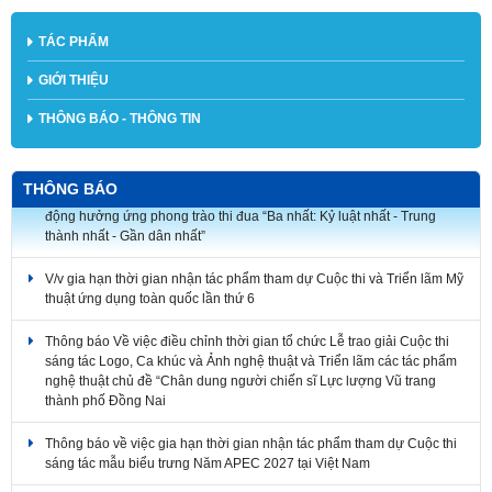
TÁC PHẨM
GIỚI THIỆU
THÔNG BÁO - THÔNG TIN
V/v triển khai tham gia Cuộc thi ảnh nghệ thuật và Cuộc thi vẽ tranh cổ
THÔNG BÁO
động hưởng ứng phong trào thi đua “Ba nhất: Kỷ luật nhất - Trung
thành nhất - Gần dân nhất”
V/v gia hạn thời gian nhận tác phẩm tham dự Cuộc thi và Triển lãm Mỹ
thuật ứng dụng toàn quốc lần thứ 6
Thông báo Về việc điều chỉnh thời gian tổ chức Lễ trao giải Cuộc thi
sáng tác Logo, Ca khúc và Ảnh nghệ thuật và Triển lãm các tác phẩm
nghệ thuật chủ đề “Chân dung người chiến sĩ Lực lượng Vũ trang
thành phố Đồng Nai
Thông báo về việc gia hạn thời gian nhận tác phẩm tham dự Cuộc thi
sáng tác mẫu biểu trưng Năm APEC 2027 tại Việt Nam