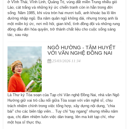
ở Vĩnh Thái, Vĩnh Linh, Quảng Trị, vùng đất miền Trung nhiều gió
Lào, cát trắng và những ký ức chiến tranh còn in hằn trong đời
sống. Năm 1985, khi vừa tròn hai mươi tuổi, anh khoác ba lô lên
đường nhập ngũ. Ba năm quân ngũ không dài, nhưng trong anh là
một miền ký ức, nơi mồ hôi, gian khổ, tình đồng đội và những rung
động đầu đời hòa quyện, trở thành chất liệu cho cuộc sống sáng
tác, sau này.
NGÔ HƯỜNG - TÂM HUYẾT
VỚI VĂN NGHỆ ĐỒNG NAI
25/03/2026 11:34
Là Thư ký Tòa soạn của Tạp chí Văn nghệ Đồng Nai, nhà văn Ngô
Hường giữ vai trò cầu nối giữa Tòa soạn với văn nghệ sĩ, chịu
trách nhiệm chính trong việc tổng hợp, xây dựng nội dung, “chia
bài" cho các biên tập viên... Tuy chỉ “tay ngang" nhưng nhiều năm
qua, chị đảm nhiệm luôn việc dàn trang, lên ma két tạp chí, như
một họa sĩ thực thụ.