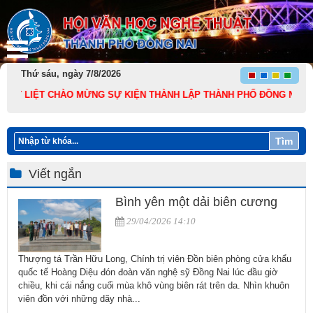
Thứ sáu, ngày 7/8/2026
 LIỆT CHÀO MỪNG SỰ KIỆN THÀNH LẬP THÀNH PHỐ ĐỒNG NAI TRỰC THU
Tìm
Viết ngắn
Bình yên một dải biên cương
29/04/2026 14:10
​Thượng tá Trần Hữu Long, Chính trị viên Đồn biên phòng cửa khẩu
quốc tế Hoàng Diệu đón đoàn văn nghệ sỹ Đồng Nai lúc đầu giờ
chiều, khi cái nắng cuối mùa khô vùng biên rát trên da. Nhìn khuôn
viên đồn với những dãy nhà...