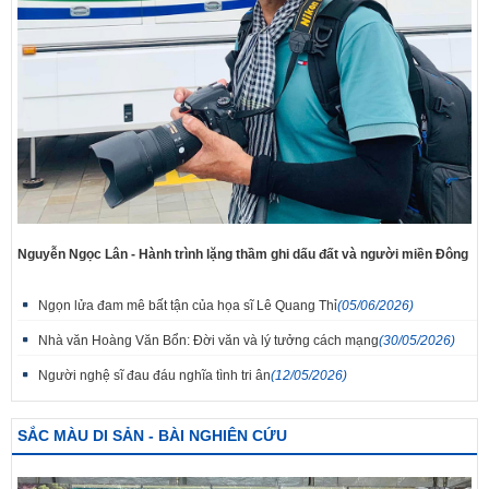
Nguyễn Ngọc Lân - Hành trình lặng thầm ghi dấu đất và người miền Đông
Ngọn lửa đam mê bất tận của họa sĩ Lê Quang Thỉ
(05/06/2026)
Nhà văn Hoàng Văn Bổn: Đời văn và lý tưởng cách mạng
(30/05/2026)
Người nghệ sĩ đau đáu nghĩa tình tri ân
(12/05/2026)
SẮC MÀU DI SẢN - BÀI NGHIÊN CỨU