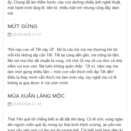
ấy, Chung đã âm thầm bước vào con đường nhiếp ảnh nghệ thuật,
một hành trình lặng lẽ, bền bỉ, nhiều trăn trở nhưng cũng đầy đam
mê.
MỨT GỪNG
25/03/2026 11:51
“Khi nào con về Tết vậy Út". Đó là câu hỏi mà mẹ thường hỏi tôi
mỗi khi những dịp cận Tết. Tết lại càng đến gần, mẹ trông tôi lắm.
Mẹ nói mọi thứ đã chuẩn bị xong, chỉ chờ Út mẹ về coi như cả nhà
niềm vui trọn vẹn. Mẹ luôn không quên nhắc: “Út ơi, năm nay mẹ
làm mứt gừng nhiều lắm – món con vẫn thích mỗi dịp Tết đến".
Điều lạ thay mình vẫn thích mẹ làm món này, tay nghề mẹ có lẽ
không ai qua được ở cái xóm mình.
MÙA XUÂN LÀNG MỘC
25/03/2026 11:50
Thái Yên quê tôi chẳng biết ai đã đặt tên làng. Có lẽ ước vọng ngàn
đời người miền quê ấy mong sự thái bình thịnh vượng, an yên mà
sum vầy nên mới có tên gọi ấn tượng thế. Chỉ biết ngôi làng diệu kì