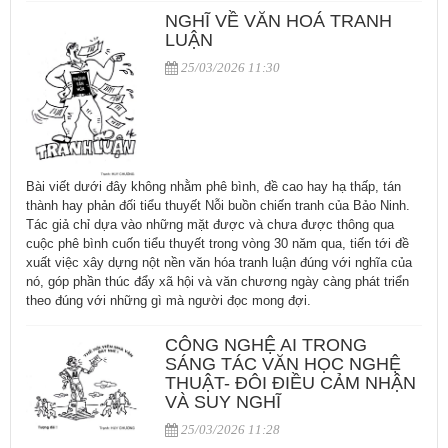
NGHĨ VỀ VĂN HOÁ TRANH
LUẬN
25/03/2026 11:30
Bài viết dưới đây không nhằm phê bình, đề cao hay hạ thấp, tán
thành hay phản đối tiểu thuyết Nỗi buồn chiến tranh của Bảo Ninh.
Tác giả chỉ dựa vào những mặt được và chưa được thông qua
cuộc phê bình cuốn tiểu thuyết trong vòng 30 năm qua, tiến tới đề
xuất việc xây dựng nột nền văn hóa tranh luận đúng với nghĩa của
nó, góp phần thúc đẩy xã hội và văn chương ngày càng phát triển
theo đúng với những gì mà người đọc mong đợi.
CÔNG NGHỆ AI TRONG
SÁNG TÁC VĂN HỌC NGHỆ
THUẬT- ĐÔI ĐIỀU CẢM NHẬN
VÀ SUY NGHĨ
25/03/2026 11:28