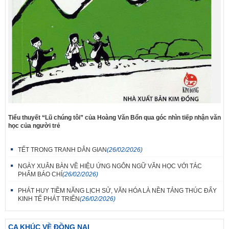
Tiểu thuyết “Lũ chúng tôi” của Hoàng Văn Bổn qua góc nhìn tiếp nhận văn
học của người trẻ
TẾT TRONG TRANH DÂN GIAN
(26/02/2026)
NGÀY XUÂN BÀN VỀ HIỆU ỨNG NGÔN NGỮ VĂN HỌC VỚI TÁC
PHẨM BÁO CHÍ
(26/02/2026)
PHÁT HUY TIỀM NĂNG LỊCH SỬ, VĂN HÓA LÀ NỀN TẢNG THÚC ĐẨY
KINH TẾ PHÁT TRIỂN
(26/02/2026)
CA KHÚC VỀ ĐỒNG NAI