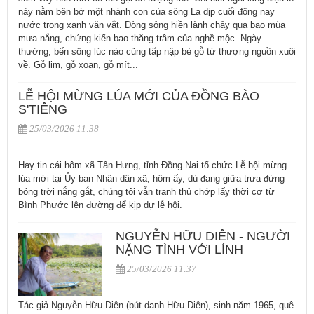
này nằm bên bờ một nhánh con của sông La dịp cuối đông nay
nước trong xanh văn vắt. Dòng sông hiền lành chảy qua bao mùa
mưa nắng, chứng kiến bao thăng trầm của nghề mộc. Ngày
thường, bến sông lúc nào cũng tấp nập bè gỗ từ thượng nguồn xuôi
về. Gỗ lim, gỗ xoan, gỗ mít...
LỄ HỘI MỪNG LÚA MỚI CỦA ĐỒNG BÀO
S'TIÊNG
25/03/2026 11:38
Hay tin cái hôm xã Tân Hưng, tỉnh Đồng Nai tổ chức Lễ hội mừng
lúa mới tại Ủy ban Nhân dân xã, hôm ấy, dù đang giữa trưa đứng
bóng trời nắng gắt, chúng tôi vẫn tranh thủ chớp lấy thời cơ từ
Bình Phước lên đường để kịp dự lễ hội.
NGUYỄN HỮU DIÊN - NGƯỜI
NẶNG TÌNH VỚI LÍNH
25/03/2026 11:37
Tác giả Nguyễn Hữu Diên (bút danh Hữu Diên), sinh năm 1965, quê