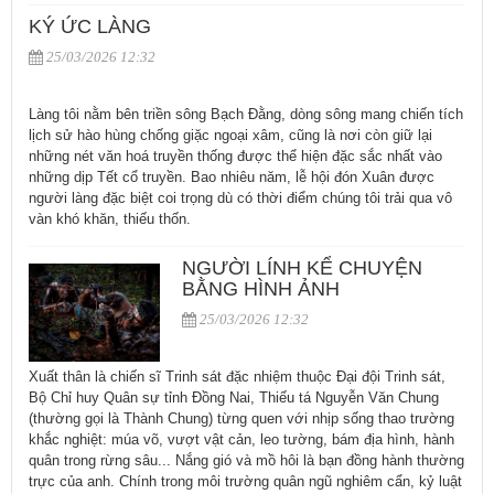
KÝ ỨC LÀNG
25/03/2026 12:32
Làng tôi nằm bên triền sông Bạch Đằng, dòng sông mang chiến tích
lịch sử hào hùng chống giặc ngoại xâm, cũng là nơi còn giữ lại
những nét văn hoá truyền thống được thể hiện đặc sắc nhất vào
những dịp Tết cổ truyền. Bao nhiêu năm, lễ hội đón Xuân được
người làng đặc biệt coi trọng dù có thời điểm chúng tôi trải qua vô
vàn khó khăn, thiếu thốn.
NGƯỜI LÍNH KỂ CHUYỆN
BẰNG HÌNH ẢNH
25/03/2026 12:32
Xuất thân là chiến sĩ Trinh sát đặc nhiệm thuộc Đại đội Trinh sát,
Bộ Chỉ huy Quân sự tỉnh Đồng Nai, Thiếu tá Nguyễn Văn Chung
(thường gọi là Thành Chung) từng quen với nhịp sống thao trường
khắc nghiệt: múa võ, vượt vật cản, leo tường, bám địa hình, hành
quân trong rừng sâu... Nắng gió và mồ hôi là bạn đồng hành thường
trực của anh. Chính trong môi trường quân ngũ nghiêm cẩn, kỷ luật