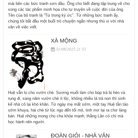
mài bên các bức tranh sơn dầu. Ông cho biết đang tập trung vẽ cho
xong các tác phẩm minh họa cho tự truyện về cuộc đời của ông.
Tên của bộ tranh là “Từ trong ký ức". Từ những bức tranh ấy,
chúng tôi bắt đầu một buổi trò chuyện ngắn nhưng thú vị với nhà
văn về việc viết.
XÀ MỘNG
31/08/2025 21:51
Huệ vẫn lo cho vườn chè. Sương muối làm cho búp trà bị héo và
rụng đi, sang năm vườn chè ít lộc, không nhiều lá trà non thì sinh
kế nhà cô lại khó khăn. Từ ngày mẹ mất sớm, một tay Huệ tần tảo
sớm khuya, hái chè từ lúc ngọ đến tối mịt, tinh mơ lại ra chợ làng
bán. Huệ những mong cho cha khỏe mạnh, thằng Lân có chí mà
học hành nên người.
ĐOÀN GIỎI - NHÀ VĂN