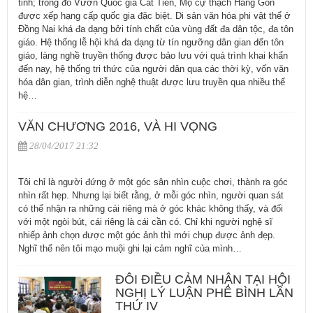
tỉnh; trong đó Vườn Quốc gia Cát Tiên, Mộ cự thạch Hàng Gòn
được xếp hạng cấp quốc gia đặc biệt. Di sản văn hóa phi vật thể ở
Đồng Nai khá đa dạng bởi tính chất của vùng đất đa dân tộc, đa tôn
giáo. Hệ thống lễ hội khá đa dạng từ tín ngưỡng dân gian đến tôn
giáo, làng nghề truyền thống được bảo lưu với quá trình khai khẩn
đến nay, hệ thống tri thức của người dân qua các thời kỳ, vốn văn
hóa dân gian, trình diễn nghệ thuật được lưu truyền qua nhiều thế
hệ…
VĂN CHƯƠNG 2016, VÀ HI VỌNG
28/04/2017 21:32
Tôi chỉ là người đứng ở một góc sân nhìn cuộc chơi, thành ra góc
nhìn rất hẹp. Nhưng lại biết rằng, ở mỗi góc nhìn, người quan sát
có thể nhận ra những cái riêng mà ở góc khác không thấy, và đối
với một ngòi bút, cái riêng là cái cần có. Chỉ khi người nghệ sĩ
nhiếp ảnh chọn được một góc ảnh thì mới chụp được ảnh đẹp.
Nghĩ thế nên tôi mạo muội ghi lại cảm nghĩ của mình…
ĐÔI ĐIỀU CẢM NHẬN TẠI HỘI
NGHỊ LÝ LUẬN PHÊ BÌNH LẦN
THỨ IV