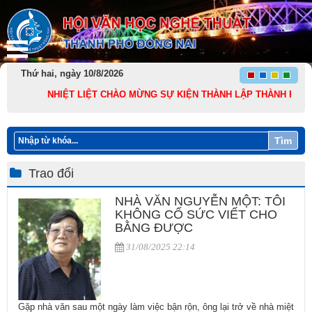
Thứ hai, ngày 10/8/2026
NHIỆT LIỆT CHÀO MỪNG SỰ KIỆN THÀNH LẬP THÀNH PHỐ ĐỒNG NA
Tìm
Trao đổi
NHÀ VĂN NGUYỄN MỘT: TÔI
KHÔNG CỐ SỨC VIẾT CHO
BẰNG ĐƯỢC
31/08/2025 22:14
Gặp nhà văn sau một ngày làm việc bận rộn, ông lại trở về nhà miệt