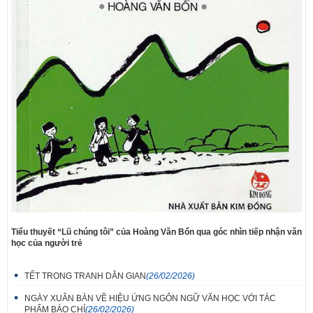
Tiểu thuyết “Lũ chúng tôi” của Hoàng Văn Bổn qua góc nhìn tiếp nhận văn
học của người trẻ
TẾT TRONG TRANH DÂN GIAN
(26/02/2026)
NGÀY XUÂN BÀN VỀ HIỆU ỨNG NGÔN NGỮ VĂN HỌC VỚI TÁC
PHẨM BÁO CHÍ
(26/02/2026)