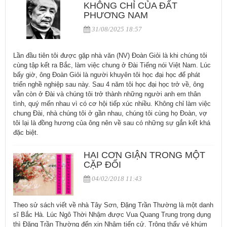
KHÔNG CHỈ CỦA ĐẤT
PHƯƠNG NAM
31/08/2025 18:57
Lần đầu tiên tôi được gặp nhà văn (NV) Đoàn Giỏi là khi chúng tôi
cùng tập kết ra Bắc, làm việc chung ở Đài Tiếng nói Việt Nam. Lúc
bấy giờ, ông Đoàn Giỏi là người khuyên tôi học đại học để phát
triển nghề nghiệp sau này. Sau 4 năm tôi học đại học trở về, ông
vẫn còn ở Đài và chúng tôi trở thành những người anh em thân
tình, quý mến nhau vì có cơ hội tiếp xúc nhiều. Không chỉ làm việc
chung Đài, nhà chúng tôi ở gần nhau, chúng tôi cùng họ Đoàn, vợ
tôi lại là đồng hương của ông nên về sau có những sự gắn kết khá
đặc biệt.
​HAI CƠN GIẬN TRONG MỘT
CẶP ĐỐI
04/02/2018 11:43
Theo sử sách viết về nhà Tây Sơn, Đặng Trần Thường là một danh
sĩ Bắc Hà. Lúc Ngô Thời Nhậm được Vua Quang Trung trọng dụng
thì Đặng Trần Thường đến xin Nhậm tiến cử. Trông thấy vẻ khúm