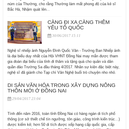
núm của Thường, cho rằng Thường làm mất phong độ của kẻ sĩ
Bắc Hà, Nhậm quát lên...
CÀNG ĐI XA CÀNG THÊM
YÊU TỔ QUỐC
30/06/2017 15:11
Nghệ sĩ nhiếp ảnh Nguyễn Đình Quốc Văn - Trưởng Ban Nhiếp ảnh
là đại biểu duy nhất của Hội VHNT Đồng Nai may mắn được tham
gia đoàn đại biểu của tỉnh đi thăm và tặng quà cho quân và dân
quần đảo Trường Sa đầu tháng 4/2017. Nhân sự kiện đặc biệt này,
nghệ sĩ đã giành cho Tạp chí Văn Nghệ buổi trò chuyện nho nhỏ.
DI SẢN VĂN HÓA TRONG XÂY DỰNG NÔNG
THÔN MỚI Ở ĐỒNG NAI
29/04/2017 23:04
Tính đến năm 2016, toàn tỉnh Đồng Nai có hàng ngàn di tích phổ
thông (cơ sở thiết chế tín ngưỡng, tôn giáo, công trình kiến trúc…)
được kiểm kê; hơn 50 di tích được xếp hạng cấp quốc gia, cấp