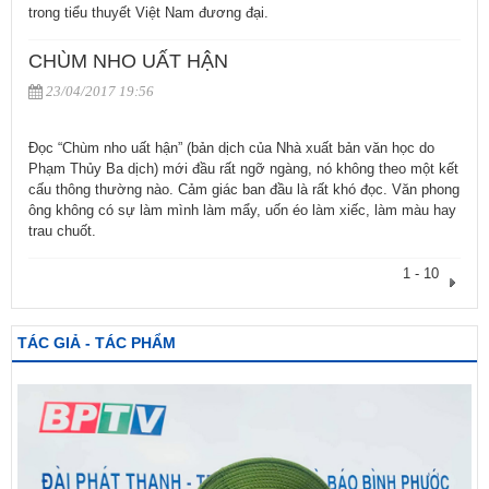
trong tiểu thuyết Việt Nam đương đại.
CHÙM NHO UẤT HẬN
23/04/2017 19:56
Đọc “Chùm nho uất hận” (bản dịch của Nhà xuất bản văn học do
Phạm Thủy Ba dịch) mới đầu rất ngỡ ngàng, nó không theo một kết
cấu thông thường nào. Cảm giác ban đầu là rất khó đọc. Văn phong
ông không có sự làm mình làm mẩy, uốn éo làm xiếc, làm màu hay
trau chuốt.
1 - 10
TÁC GIẢ - TÁC PHẨM