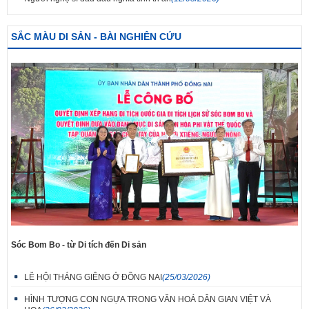
SẮC MÀU DI SẢN - BÀI NGHIÊN CỨU
Sóc Bom Bo - từ Di tích đến Di sản
LỄ HỘI THÁNG GIÊNG Ở ĐỒNG NAI
(25/03/2026)
HÌNH TƯỢNG CON NGỰA TRONG VĂN HOÁ DÂN GIAN VIỆT VÀ