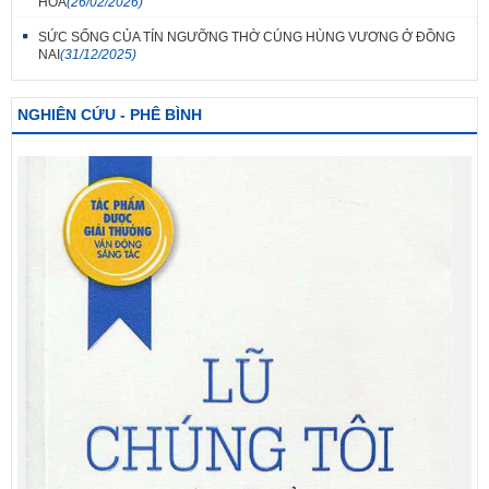
HOA
(26/02/2026)
SỨC SỐNG CỦA TÍN NGƯỠNG THỜ CÚNG HÙNG VƯƠNG Ở ĐỒNG
NAI
(31/12/2025)
NGHIÊN CỨU - PHÊ BÌNH