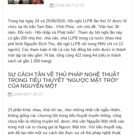
25/04/2017 11:55
Trong hai ngày 24 và 25/06/2016, Hội nghị LLPB lần thứ IV được tổ
chức tại thị trấn Tam Đảo - Vĩnh Phúc, với chủ đề: “Văn học 30
năm, Đổi mới - Hội nhập và Phát triển”. Tham dự hội nghị lần này
có gần 200 nhà thơ, nhà văn, nhà LLPB trong cả nước (theo nhà
phê bình Nguyễn Bích Thu, đội ngũ LLPB nữ trong HNV chỉ có 13
người). Các tham luận ở tất cả các hội đồng bộ môn được in thành
một tập tài liệu gồm 74 bài, tổng cộng 422 trang A4 (nếu in thành
sách sẽ gần 1.000 trang).
SỰ CÁCH TÂN VỀ THỦ PHÁP NGHỆ THUẬT
TRONG TIỂU THUYẾT "NGƯỢC MẶT TRỜI"
CỦA NGUYỄN MỘT
23/04/2017 20:27
23 phần khác nhau, khá rời rạc, như những nhát cắt ngẫu nhiên,
không giống các chương hồi trong tiểu thuyết truyền thống, cũng
chưa hẳn là những truyện kể, được nhà văn Nguyễn Một nhốt vào
trong một cái rọ chung gọi là Ngược Mặt trời. Với tiểu thuyết này,
anh đã tạo nên một sự cách tân thực sự về thủ pháp nghệ thuật