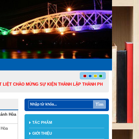
ỆT CHÀO MỪNG SỰ KIỆN THÀNH LẬP THÀNH PHỐ ĐỒNG NAI TRỰC THUỘC 
Tìm
hánh Hòa
TÁC PHẨM
h Hòa
GIỚI THIỆU