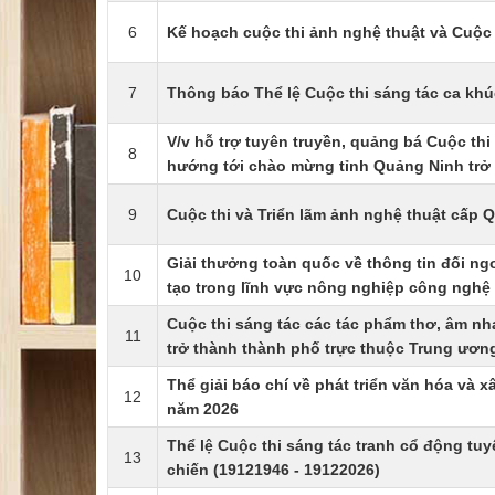
6
Kế hoạch cuộc thi ảnh nghệ thuật và Cuộc
7
Thông báo Thể lệ Cuộc thi sáng tác ca kh
V/v hỗ trợ tuyên truyền, quảng bá Cuộc thi
8
hướng tới chào mừng tỉnh Quảng Ninh trở
9
Cuộc thi và Triển lãm ảnh nghệ thuật cấp 
Giải thưởng toàn quốc về thông tin đối ngo
10
tạo trong lĩnh vực nông nghiệp công nghệ
Cuộc thi sáng tác các tác phẩm thơ, âm n
11
trở thành thành phố trực thuộc Trung ươn
Thể giải báo chí về phát triển văn hóa và x
12
năm 2026
Thể lệ Cuộc thi sáng tác tranh cổ động t
13
chiến (19121946 - 19122026)