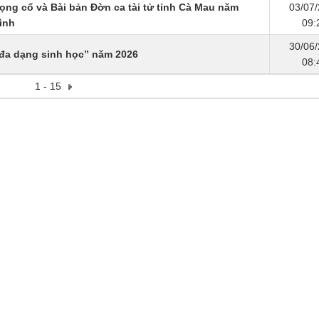
Vọng cổ và Bài bản Đờn ca tài tử tỉnh Cà Mau năm
03/07
ình
09:
30/06
 đa dạng sinh học” năm 2026
08:
1 - 15