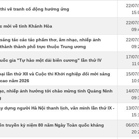
22/07
 thi vẽ tranh cổ động hưởng ứng
15:
22/07
úc mới về tỉnh Khánh Hòa
09:
 sáng tác các tác phẩm thơ, âm nhạc, nhiếp ảnh
22/07
 thành thành phố trực thuộc Trung ương
09:
17/07
Quốc gia "Tự hào một dải biên cương" lần thứ IV
11:
ại lần thứ XII và Cuộc thi Khởi nghiệp đổi mới sáng
15/07
 cao năm 2026
10:
hạc, nhiếp ảnh hướng tới chào mừng tỉnh Quảng Ninh
14/07
g
09:
ây dựng người Hà Nội thanh lịch, văn minh lần thứ IX -
13/07
15:
uyên truyền kỷ niệm 80 năm Ngày Toàn quốc kháng
06/07
20: