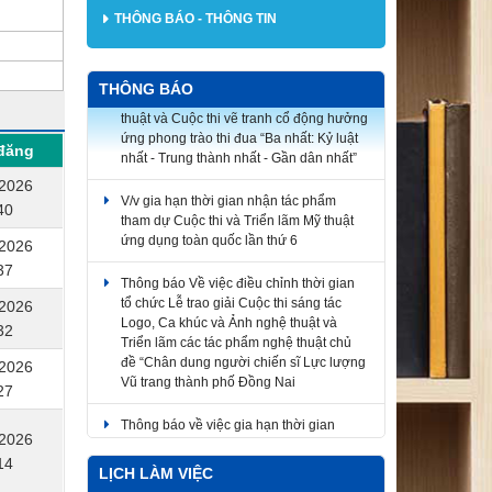
THÔNG BÁO - THÔNG TIN
V/v triển khai tham gia Cuộc thi ảnh nghệ
THÔNG BÁO
thuật và Cuộc thi vẽ tranh cổ động hưởng
ứng phong trào thi đua “Ba nhất: Kỷ luật
nhất - Trung thành nhất - Gần dân nhất”
đăng
/2026
V/v gia hạn thời gian nhận tác phẩm
tham dự Cuộc thi và Triển lãm Mỹ thuật
40
ứng dụng toàn quốc lần thứ 6
/2026
Thông báo Về việc điều chỉnh thời gian
37
tổ chức Lễ trao giải Cuộc thi sáng tác
/2026
Logo, Ca khúc và Ảnh nghệ thuật và
Triển lãm các tác phẩm nghệ thuật chủ
32
đề “Chân dung người chiến sĩ Lực lượng
/2026
Vũ trang thành phố Đồng Nai
27
Thông báo về việc gia hạn thời gian
nhận tác phẩm tham dự Cuộc thi sáng
/2026
tác mẫu biểu trưng Năm APEC 2027 tại
14
Việt Nam
LỊCH LÀM VIỆC