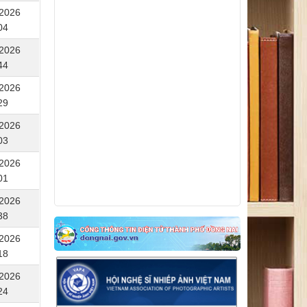
/2026
Về việc điều chỉnh thời gian tổ chức Lễ
trao giải Cuộc thi sáng tác Logo, Ca khúc
04
và Ảnh nghệ thuật và Triển lãm các tác
phẩm nghệ thuật
/2026
44
/2026
29
/2026
03
/2026
01
/2026
38
/2026
18
/2026
24