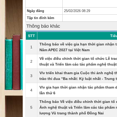
Ngày đăng
25/02/2026 08:29
Tập tin đính kèm
Thông báo khác
STT
Tiê
Thông báo về việc gia hạn thời gian nhận 
1
Năm APEC 2027 tại Việt Nam
Về việc điều chỉnh thời gian tổ chức Lễ tr
2
thuật và Triển lãm các tác phẩm nghệ thuật
V/v triển khai tham gia Cuộc thi ảnh nghệ
3
trào thi đua “Ba nhất: Kỷ luật nhất - Trung
V/v gia hạn thời gian nhận tác phẩm tham 
4
lần thứ 6
Thông báo Về việc điều chỉnh thời gian tổ 
5
Ảnh nghệ thuật và Triển lãm các tác phẩm
lượng Vũ trang thành phố Đồng Nai