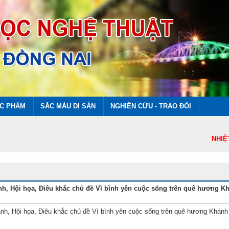
ÁC PHẨM
SẮC MÀU DI SẢN
NGHIÊN CỨU - TRAO ĐỔI
NHIỆT LI
ảnh, Hội họa, Điêu khắc chủ đề Vì bình yên cuộc sống trên quê hương K
 ảnh, Hội họa, Điêu khắc chủ đề Vì bình yên cuộc sống trên quê hương Khán