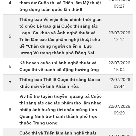
4
tham dự Cuộc thi và Triển lãm Mỹ thuật
09:27
ứng dụng toàn quốc lần thứ 6
Thông báo Về việc điều chỉnh thời gian
tổ chức Lễ trao giải Cuộc thi sáng tác
Logo, Ca khúc và Ảnh nghệ thuật và
23/07/2026
5
Triển lãm các tác phẩm nghệ thuật chủ
12:14
đề “Chân dung người chiến sĩ Lực
lượng Vũ trang thành phố Đồng Nai
Kế hoạch cuộc thi ảnh nghệ thuật và
22/07/2026
6
Cuộc thi vẽ tranh cổ động hưởng ứng
15:04
Thông báo Thể lệ Cuộc thi sáng tác ca
22/07/2026
7
khúc mới về tỉnh Khánh Hòa
09:44
V/v hỗ trợ tuyên truyền, quảng bá Cuộc
thi sáng tác các tác phẩm thơ, âm nhạc,
22/07/2026
8
nhiếp ảnh hướng tới chào mừng tỉnh
09:29
Quảng Ninh trở thành thành phố trực
thuộc Trung ương
Cuộc thi và Triển lãm ảnh nghệ thuật