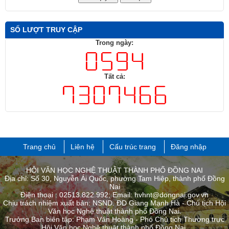
SỐ LƯỢT TRUY CẬP
Trong ngày:
Tất cả:
Trang chủ
Liên hệ
Cấu trúc trang
Đăng nhập
HỘI VĂN HỌC NGHỆ THUẬT THÀNH PHỐ ĐỒNG NAI
Địa chỉ: Số 30, Nguyễn Ái Quốc, phường Tam Hiệp, thành phố Đồng
Nai
Điện thoại : 02513.822.992; Email: hvhnt@dongnai.gov.vn
Chịu trách nhiệm xuất bản: NSND. ĐD Giang Mạnh Hà - Chủ tịch Hội
Văn học Nghệ thuật thành phố Đồng Nai.
Trưởng Ban biên tập: Phạm Văn Hoàng - Phó Chủ tịch Thường trực
Hội Văn học Nghệ thuật thành phố ​Đồng Nai.