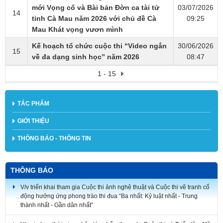
mới Vọng cổ và Bài bản Đờn ca tài tử
03/07/2026
14
tỉnh Cà Mau năm 2026 với chủ đề Cà
09:25
Mau Khát vọng vươn mình
Kế hoạch tổ chức cuộc thi “Video ngắn
30/06/2026
15
về đa dạng sinh học” năm 2026
08:47
1 - 15
TÁC PHẨM
GIỚI THIỆU
THÔNG BÁO - THÔNG TIN
THÔNG BÁO
V/v triển khai tham gia Cuộc thi ảnh nghệ thuật và Cuộc thi vẽ tranh cổ
động hưởng ứng phong trào thi đua “Ba nhất: Kỷ luật nhất - Trung
thành nhất - Gần dân nhất”
V/v gia hạn thời gian nhận tác phẩm tham dự Cuộc thi và Triển lãm Mỹ