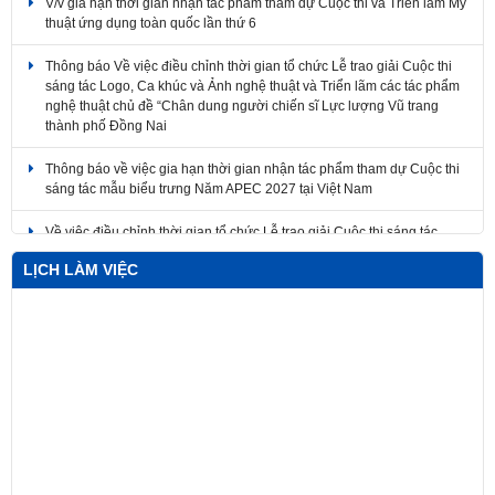
thuật ứng dụng toàn quốc lần thứ 6
Thông báo Về việc điều chỉnh thời gian tổ chức Lễ trao giải Cuộc thi
sáng tác Logo, Ca khúc và Ảnh nghệ thuật và Triển lãm các tác phẩm
nghệ thuật chủ đề “Chân dung người chiến sĩ Lực lượng Vũ trang
thành phố Đồng Nai
Thông báo về việc gia hạn thời gian nhận tác phẩm tham dự Cuộc thi
sáng tác mẫu biểu trưng Năm APEC 2027 tại Việt Nam
Về việc điều chỉnh thời gian tổ chức Lễ trao giải Cuộc thi sáng tác
Logo, Ca khúc và Ảnh nghệ thuật và Triển lãm các tác phẩm nghệ
thuật
LỊCH LÀM VIỆC