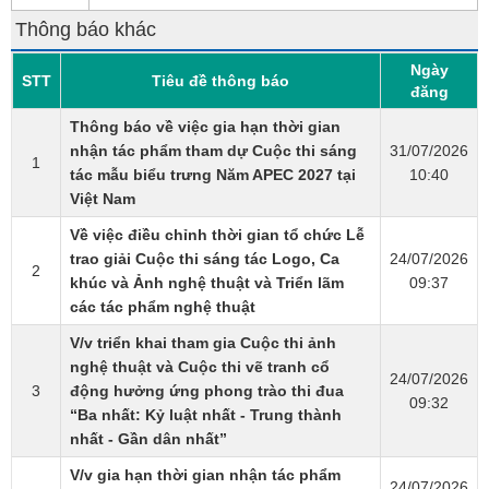
Thông báo khác
Ngày
STT
Tiêu đề thông báo
đăng
Thông báo về việc gia hạn thời gian
nhận tác phẩm tham dự Cuộc thi sáng
31/07/2026
1
tác mẫu biểu trưng Năm APEC 2027 tại
10:40
Việt Nam
Về việc điều chỉnh thời gian tổ chức Lễ
trao giải Cuộc thi sáng tác Logo, Ca
24/07/2026
2
khúc và Ảnh nghệ thuật và Triển lãm
09:37
các tác phẩm nghệ thuật
V/v triển khai tham gia Cuộc thi ảnh
nghệ thuật và Cuộc thi vẽ tranh cổ
24/07/2026
3
động hưởng ứng phong trào thi đua
09:32
“Ba nhất: Kỷ luật nhất - Trung thành
nhất - Gần dân nhất”
V/v gia hạn thời gian nhận tác phẩm
24/07/2026