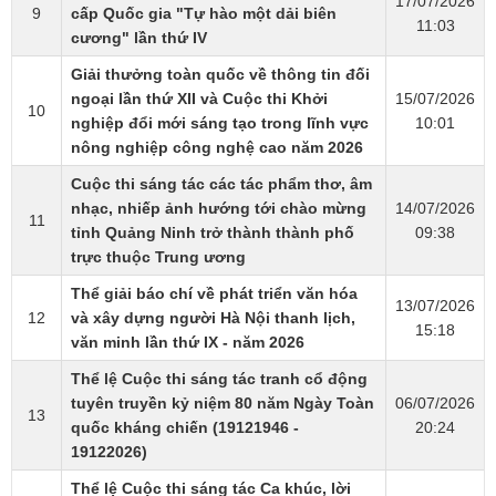
17/07/2026
9
cấp Quốc gia "Tự hào một dải biên
11:03
cương" lần thứ IV
Giải thưởng toàn quốc về thông tin đối
ngoại lần thứ XII và Cuộc thi Khởi
15/07/2026
10
nghiệp đổi mới sáng tạo trong lĩnh vực
10:01
nông nghiệp công nghệ cao năm 2026
Cuộc thi sáng tác các tác phẩm thơ, âm
nhạc, nhiếp ảnh hướng tới chào mừng
14/07/2026
11
tỉnh Quảng Ninh trở thành thành phố
09:38
trực thuộc Trung ương
Thể giải báo chí về phát triển văn hóa
13/07/2026
12
và xây dựng người Hà Nội thanh lịch,
15:18
văn minh lần thứ IX - năm 2026
Thể lệ Cuộc thi sáng tác tranh cổ động
tuyên truyền kỷ niệm 80 năm Ngày Toàn
06/07/2026
13
quốc kháng chiến (19121946 -
20:24
19122026)
Thể lệ Cuộc thi sáng tác Ca khúc, lời