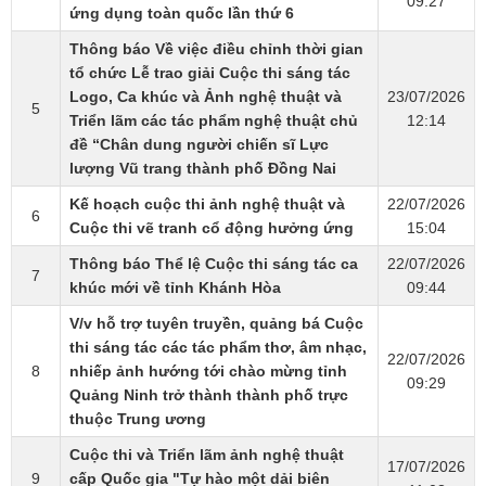
09:27
ứng dụng toàn quốc lần thứ 6
Thông báo Về việc điều chỉnh thời gian
tổ chức Lễ trao giải Cuộc thi sáng tác
Logo, Ca khúc và Ảnh nghệ thuật và
23/07/2026
5
Triển lãm các tác phẩm nghệ thuật chủ
12:14
đề “Chân dung người chiến sĩ Lực
lượng Vũ trang thành phố Đồng Nai
Kế hoạch cuộc thi ảnh nghệ thuật và
22/07/2026
6
Cuộc thi vẽ tranh cổ động hưởng ứng
15:04
Thông báo Thể lệ Cuộc thi sáng tác ca
22/07/2026
7
khúc mới về tỉnh Khánh Hòa
09:44
V/v hỗ trợ tuyên truyền, quảng bá Cuộc
thi sáng tác các tác phẩm thơ, âm nhạc,
22/07/2026
8
nhiếp ảnh hướng tới chào mừng tỉnh
09:29
Quảng Ninh trở thành thành phố trực
thuộc Trung ương
Cuộc thi và Triển lãm ảnh nghệ thuật
17/07/2026
9
cấp Quốc gia "Tự hào một dải biên