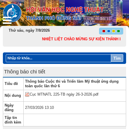
Thứ sáu, ngày 7/8/2026
NHIỆT LIỆT CHÀO MỪNG SỰ KIỆN THÀNH LẬP THÀN
Tìm
Thông báo chi tiết
Thông báo Cuộc thi và Triển lãm Mỹ thuật ứng dụng
Tiêu đề
toàn quốc lần thứ 6
Cục MTNATL 225-TB ngày 26-3-2026.pdf
Nội dung
Ngày
27/03/2026 13:10
đăng
Tập tin
đính kèm