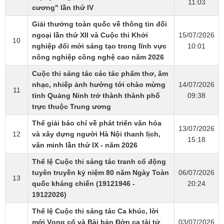
11:03
cương" lần thứ IV
Giải thưởng toàn quốc về thông tin đối
ngoại lần thứ XII và Cuộc thi Khởi
15/07/2026
10
nghiệp đổi mới sáng tạo trong lĩnh vực
10:01
nông nghiệp công nghệ cao năm 2026
Cuộc thi sáng tác các tác phẩm thơ, âm
nhạc, nhiếp ảnh hướng tới chào mừng
14/07/2026
11
tỉnh Quảng Ninh trở thành thành phố
09:38
trực thuộc Trung ương
Thể giải báo chí về phát triển văn hóa
13/07/2026
12
và xây dựng người Hà Nội thanh lịch,
15:18
văn minh lần thứ IX - năm 2026
Thể lệ Cuộc thi sáng tác tranh cổ động
tuyên truyền kỷ niệm 80 năm Ngày Toàn
06/07/2026
13
quốc kháng chiến (19121946 -
20:24
19122026)
Thể lệ Cuộc thi sáng tác Ca khúc, lời
mới Vọng cổ và Bài bản Đờn ca tài tử
03/07/2026