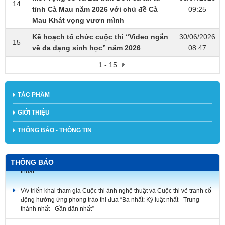
14
tỉnh Cà Mau năm 2026 với chủ đề Cà
09:25
Mau Khát vọng vươn mình
Kế hoạch tổ chức cuộc thi “Video ngắn
30/06/2026
15
về đa dạng sinh học” năm 2026
08:47
1 - 15
TÁC PHẨM
GIỚI THIỆU
THÔNG BÁO - THÔNG TIN
THÔNG BÁO
V/v triển khai tham gia Cuộc thi ảnh nghệ thuật và Cuộc thi vẽ tranh cổ
động hưởng ứng phong trào thi đua “Ba nhất: Kỷ luật nhất - Trung
thành nhất - Gần dân nhất”
V/v gia hạn thời gian nhận tác phẩm tham dự Cuộc thi và Triển lãm Mỹ
thuật ứng dụng toàn quốc lần thứ 6