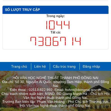
SỐ LƯỢT TRUY CẬP
Trong ngày:
Tất cả:
Trang chủ
Liên hệ
Cấu trúc trang
Đăng nhập
HỘI VĂN HỌC NGHỆ THUẬT THÀNH PHỐ ĐỒNG NAI
Địa chỉ: Số 30, Nguyễn Ái Quốc, phường Tam Hiệp, thành phố Đồng
Nai
Điện thoại : 02513.822.992; Email: hvhnt@dongnai.gov.vn
Chịu trách nhiệm xuất bản: NSND. ĐD Giang Mạnh Hà - Chủ tịch Hội
Văn học Nghệ thuật thành phố Đồng Nai.
Trưởng Ban biên tập: Phạm Văn Hoàng - Phó Chủ tịch Thường trực
Hội Văn học Nghệ thuật thành phố ​Đồng Nai.