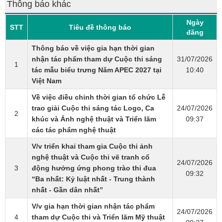
Thông báo khác
Ngày
STT
Tiêu đề thông báo
đăng
Thông báo về việc gia hạn thời gian
nhận tác phẩm tham dự Cuộc thi sáng
31/07/2026
1
tác mẫu biểu trưng Năm APEC 2027 tại
10:40
Việt Nam
Về việc điều chỉnh thời gian tổ chức Lễ
trao giải Cuộc thi sáng tác Logo, Ca
24/07/2026
2
khúc và Ảnh nghệ thuật và Triển lãm
09:37
các tác phẩm nghệ thuật
V/v triển khai tham gia Cuộc thi ảnh
nghệ thuật và Cuộc thi vẽ tranh cổ
24/07/2026
3
động hưởng ứng phong trào thi đua
09:32
“Ba nhất: Kỷ luật nhất - Trung thành
nhất - Gần dân nhất”
V/v gia hạn thời gian nhận tác phẩm
24/07/2026
4
tham dự Cuộc thi và Triển lãm Mỹ thuật