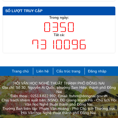
SỐ LƯỢT TRUY CẬP
Trong ngày:
Tất cả:
Trang chủ
Liên hệ
Cấu trúc trang
Đăng nhập
HỘI VĂN HỌC NGHỆ THUẬT THÀNH PHỐ ĐỒNG NAI
Địa chỉ: Số 30, Nguyễn Ái Quốc, phường Tam Hiệp, thành phố Đồng
Nai
Điện thoại : 02513.822.992; Email: hvhnt@dongnai.gov.vn
Chịu trách nhiệm xuất bản: NSND. ĐD Giang Mạnh Hà - Chủ tịch Hội
Văn học Nghệ thuật thành phố Đồng Nai.
Trưởng Ban biên tập: Phạm Văn Hoàng - Phó Chủ tịch Thường trực
Hội Văn học Nghệ thuật thành phố ​Đồng Nai.