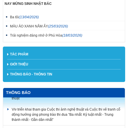
NAY MỪNG SINH NHẬT BÁC
Ba tôi
(13/04/2026)
MÀU ÁO XANH NĂM ẤY
(25/03/2026)
Trải nghiệm đáng nhớ ở Phú Hòa
(18/03/2026)
TÁC PHẨM
GIỚI THIỆU
THÔNG BÁO - THÔNG TIN
THÔNG BÁO
V/v triển khai tham gia Cuộc thi ảnh nghệ thuật và Cuộc thi vẽ tranh cổ
động hưởng ứng phong trào thi đua “Ba nhất: Kỷ luật nhất - Trung
thành nhất - Gần dân nhất”
V/v gia hạn thời gian nhận tác phẩm tham dự Cuộc thi và Triển lãm Mỹ
thuật ứng dụng toàn quốc lần thứ 6