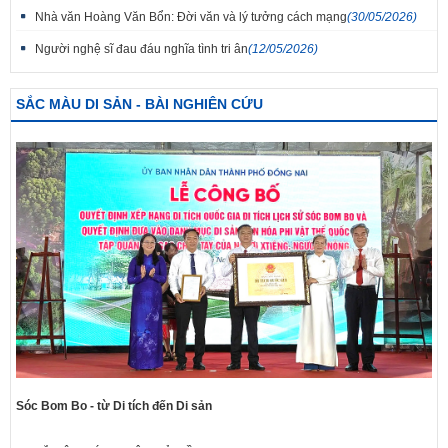
Nhà văn Hoàng Văn Bổn: Đời văn và lý tưởng cách mạng
(30/05/2026)
Người nghệ sĩ đau đáu nghĩa tình tri ân
(12/05/2026)
SẮC MÀU DI SẢN - BÀI NGHIÊN CỨU
Sóc Bom Bo - từ Di tích đến Di sản