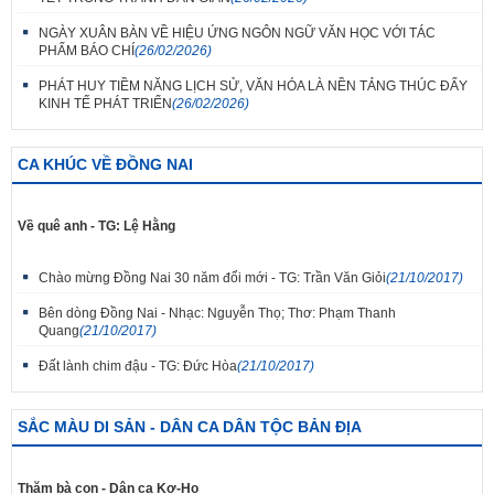
NGÀY XUÂN BÀN VỀ HIỆU ỨNG NGÔN NGỮ VĂN HỌC VỚI TÁC
PHẨM BÁO CHÍ
(26/02/2026)
PHÁT HUY TIỀM NĂNG LỊCH SỬ, VĂN HÓA LÀ NỀN TẢNG THÚC ĐẨY
KINH TẾ PHÁT TRIỂN
(26/02/2026)
CA KHÚC VỀ ĐỒNG NAI
Về quê anh - TG: Lệ Hằng
Chào mừng Đồng Nai 30 năm đổi mới - TG: Trần Văn Giỏi
(21/10/2017)
Bên dòng Đồng Nai - Nhạc: Nguyễn Thọ; Thơ: Phạm Thanh
Quang
(21/10/2017)
Đất lành chim đậu - TG: Đức Hòa
(21/10/2017)
SẮC MÀU DI SẢN - DÂN CA DÂN TỘC BẢN ĐỊA
Thăm bà con - Dân ca Kơ-Ho