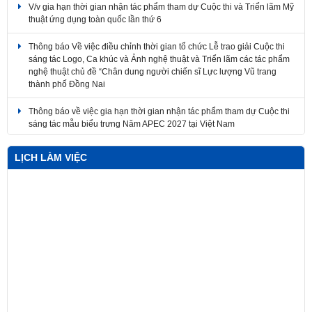
Thông báo Về việc điều chỉnh thời gian tổ chức Lễ trao giải Cuộc thi
sáng tác Logo, Ca khúc và Ảnh nghệ thuật và Triển lãm các tác phẩm
nghệ thuật chủ đề “Chân dung người chiến sĩ Lực lượng Vũ trang
thành phố Đồng Nai
Thông báo về việc gia hạn thời gian nhận tác phẩm tham dự Cuộc thi
sáng tác mẫu biểu trưng Năm APEC 2027 tại Việt Nam
Về việc điều chỉnh thời gian tổ chức Lễ trao giải Cuộc thi sáng tác
Logo, Ca khúc và Ảnh nghệ thuật và Triển lãm các tác phẩm nghệ
thuật
LỊCH LÀM VIỆC