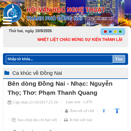
Thứ hai, ngày 10/8/2026
NHIỆT LIỆT CHÀO MỪNG SỰ KIỆN THÀNH LẬP THÀNH PH
Tìm
Ca khúc về Đồng Nai
Bên dòng Đồng Nai - Nhạc: Nguyễn
Thọ; Thơ: Phạm Thanh Quang
Lượt xem : 1,476
Cập nhật 21/10/2017 23:24
Xem với cỡ chữ
Sao chép địa chỉ bài viết
In bài viết này