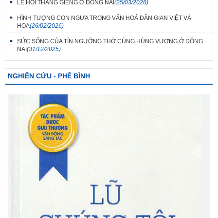
LỄ HỘI THÁNG GIÊNG Ở ĐỒNG NAI
(25/03/2026)
HÌNH TƯỢNG CON NGỰA TRONG VĂN HOÁ DÂN GIAN VIỆT VÀ
HOA
(26/02/2026)
SỨC SỐNG CỦA TÍN NGƯỠNG THỜ CÚNG HÙNG VƯƠNG Ở ĐỒNG
NAI
(31/12/2025)
NGHIÊN CỨU - PHÊ BÌNH