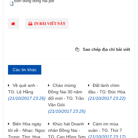
​
Ben dong dong nai.pdf
IN BÀI VIẾT NÀY
Sao chép địa chỉ bài viết
Các tin khác
Về quê anh -
Chào mừng
Đất lành chim
TG: Lệ Hằng
Đồng Nai 30 năm
đậu - TG: Đức Hòa
(21/10/2017 23:26)
đổi mới - TG: Trần
(21/10/2017 23:22)
Văn Giỏi
(21/10/2017 23:25)
Biên Hòa ngày
Khúc hát Doanh
Cám ơn mùa
tôi về - Nhạc: Ngọc
nhân Đồng Nai -
xuân - TG: Thứ 7
Trung; Thơ: Hoa
TG: Cao Hồng Sơn
(21/10/2017 23:17)