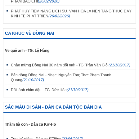
PHẨM BÁO CHÍ
(26/02/2026)
PHÁT HUY TIỀM NĂNG LỊCH SỬ, VĂN HÓA LÀ NỀN TẢNG THÚC ĐẨY
KINH TẾ PHÁT TRIỂN
(26/02/2026)
CA KHÚC VỀ ĐỒNG NAI
Về quê anh - TG: Lệ Hằng
Chào mừng Đồng Nai 30 năm đổi mới - TG: Trần Văn Giỏi
(21/10/2017)
Bên dòng Đồng Nai - Nhạc: Nguyễn Thọ; Thơ: Phạm Thanh
Quang
(21/10/2017)
Đất lành chim đậu - TG: Đức Hòa
(21/10/2017)
SẮC MÀU DI SẢN - DÂN CA DÂN TỘC BẢN ĐỊA
Thăm bà con - Dân ca Kơ-Ho