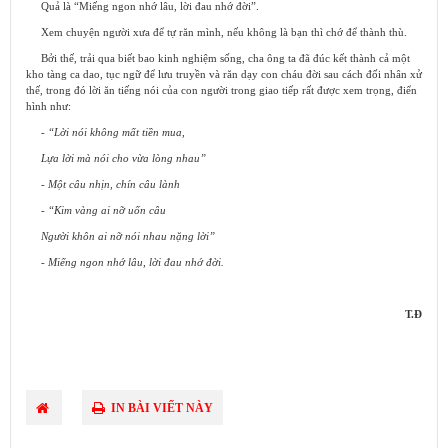
Quả là “Miếng ngon nhớ lâu, lời đau nhớ đời”.
Xem chuyện người xưa để tự răn mình, nếu không là bạn thì chớ để thành thù.
Bởi thế, trải qua biết bao kinh nghiệm sống, cha ông ta đã đúc kết thành cả một
kho tàng ca dao, tục ngữ để lưu truyền và răn dạy con cháu đời sau cách đối nhân xử
thế, trong đó lời ăn tiếng nói của con người trong giao tiếp rất được xem trọng, điển
hình như:
- “Lời nói không mất tiền mua,
Lựa lời mà nói cho vừa lòng nhau”
- Một câu nhịn, chín câu lành
- “Kim vàng ai nỡ uốn câu
Người khôn ai nỡ nói nhau nặng lời”
- Miếng ngon nhớ lâu, lời đau nhớ đời.
T.Đ
IN BÀI VIẾT NÀY