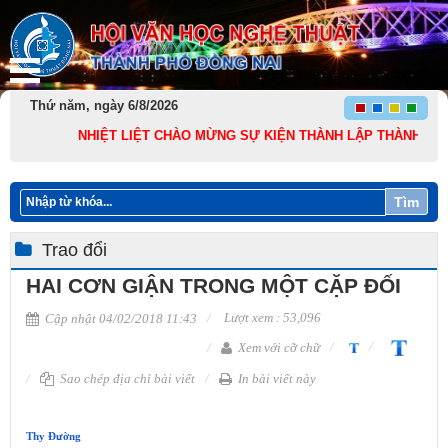
Thứ năm, ngày 6/8/2026
NHIỆT LIỆT CHÀO MỪNG SỰ KIỆN THÀNH LẬP THÀNH PHỐ ĐỒNG N
Tìm
Trao đổi
​HAI CƠN GIẬN TRONG MỘT CẶP ĐỐI
Lượt xem : 53,096
Cập nhật 04/02/2018 11:43
Xem với cỡ chữ
Sao chép địa chỉ bài viết
In bài viết này
Thy Đường