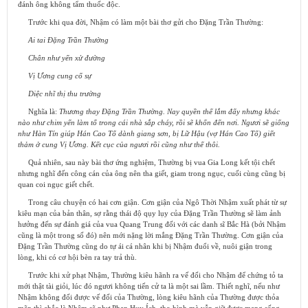
đánh ông không tẩm thuốc độc.
Trước khi qua đời, Nhậm có làm một bài thơ gửi cho Đặng Trần Thường:
Ai tai Đặng Trần Thường
Chân như yến xử đường
Vị Ương cung cố sự
Diệc nhĩ thị thu trường
Nghĩa là:
Thương thay Đặng Trần Thường. Nay quyền thế lắm đấy nhưng khác
nào như chim yến làm tổ trong cái nhà sắp cháy, rồi sẽ khốn đến nơi. Ngươi sẽ giống
như Hàn Tín giúp Hán Cao Tổ dành giang sơn, bị Lữ Hậu (vợ Hán Cao Tổ) giết
thảm ở cung Vị Ương. Kết cục của ngươi rồi cũng như thế thôi.
Quả nhiên, sau này bài thơ ứng nghiệm, Thường bị vua Gia Long kết tội chết
nhưng nghĩ đến công cán của ông nên tha giết, giam trong ngục, cuối cùng cũng bị
quan coi ngục giết chết.
Trong câu chuyện có hai cơn giận.
Cơn giận của Ngô Thời Nhậm xuất phát từ sự
kiêu mạn của bản thân, sợ rằng thái độ qụy lụy của Đặng Trần Thường sẽ làm ảnh
hưởng đến sự đánh giá của vua Quang Trung đối với các danh sĩ Bắc Hà (
bởi Nhậm
cũng là một trong số đó) nên mới nặng lời mắng Đặng Trần Thường.
Cơn giận của
Đặng Trần Thường cũng do tự ái cá nhân khi bị Nhậm đuổi về, nuôi giận trong
lòng, khi có cơ hội bèn ra tay trả thù.
Trước khi xử phạt Nhậm, Thường kiêu hãnh ra vế đối cho Nhậm để chứng tỏ ta
mới thật tài giỏi, lúc đó ngươi không tiến cử ta là một sai lầm. Thiết nghĩ, nếu như
Nhậm không đối được vế đối của Thường, lòng kiêu hãnh của Thường được thỏa