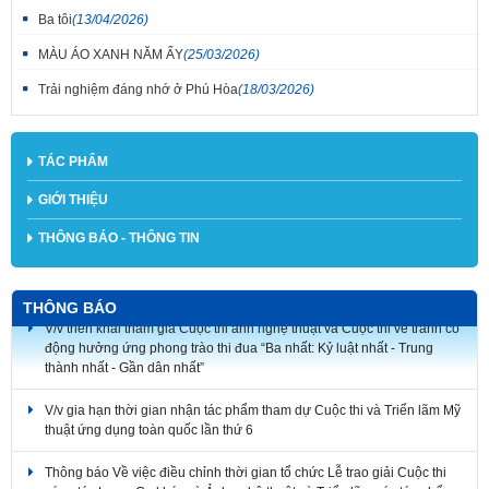
Ba tôi
(13/04/2026)
MÀU ÁO XANH NĂM ẤY
(25/03/2026)
Trải nghiệm đáng nhớ ở Phú Hòa
(18/03/2026)
TÁC PHẨM
GIỚI THIỆU
THÔNG BÁO - THÔNG TIN
THÔNG BÁO
V/v triển khai tham gia Cuộc thi ảnh nghệ thuật và Cuộc thi vẽ tranh cổ
động hưởng ứng phong trào thi đua “Ba nhất: Kỷ luật nhất - Trung
thành nhất - Gần dân nhất”
V/v gia hạn thời gian nhận tác phẩm tham dự Cuộc thi và Triển lãm Mỹ
thuật ứng dụng toàn quốc lần thứ 6
Thông báo Về việc điều chỉnh thời gian tổ chức Lễ trao giải Cuộc thi
sáng tác Logo, Ca khúc và Ảnh nghệ thuật và Triển lãm các tác phẩm