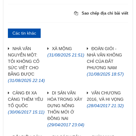
Sao chép địa chỉ bài viết
Các tin khác
NHÀ VĂN
XÀ MỘNG
ĐOÀN GIỎI -
NGUYỄN MỘT:
(31/08/2025 21:51)
NHÀ VĂN KHÔNG
TÔI KHÔNG CỐ
CHỈ CỦA ĐẤT
SỨC VIẾT CHO
PHƯƠNG NAM
BẰNG ĐƯỢC
(31/08/2025 18:57)
(31/08/2025 22:14)
CÀNG ĐI XA
DI SẢN VĂN
VĂN CHƯƠNG
CÀNG THÊM YÊU
HÓA TRONG XÂY
2016, VÀ HI VỌNG
TỔ QUỐC
DỰNG NÔNG
(28/04/2017 21:32)
(30/06/2017 15:11)
THÔN MỚI Ở
ĐỒNG NAI
(29/04/2017 23:04)