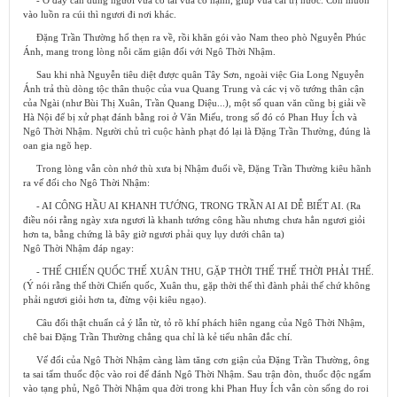
- Ở đây cần dùng người vừa có tài vừa có hạnh, giúp vua cai trị nước. Còn muốn
vào luồn ra cúi thì ngươi đi nơi khác.
Đặng Trần Thường hổ thẹn ra về, rồi khăn gói vào Nam theo phò Nguyễn Phúc
Ánh, mang trong lòng nỗi căm giận đối với Ngô Thời Nhậm.
Sau khi nhà Nguyễn tiêu diệt được quân Tây Sơn, ngoài việc Gia Long Nguyễn
Ánh trả thù dòng tộc thân thuộc của vua Quang Trung và các vị võ tướng thân cận
của Ngài (như Bùi Thị Xuân, Trần Quang Diệu...), một số quan văn cũng bị giải về
Hà Nội để bị xử phạt đánh bằng roi ở Văn Miếu, trong số đó có Phan Huy Ích và
Ngô Thời Nhậm. Người chủ trì cuộc hành phạt đó lại là Đặng Trần Thường, đúng là
oan gia ngõ hẹp.
Trong lòng vẫn còn nhớ thù xưa bị Nhậm đuổi về, Đặng Trần Thường kiêu hãnh
ra vế đối cho Ngô Thời Nhậm:
- AI CÔNG HẦU AI KHANH TƯỚNG, TRONG TRẦN AI AI DỄ BIẾT AI. (Ra
điều nói rằng ngày xưa ngươi là khanh tướng công hầu nhưng chưa hẳn ngươi giỏi
hơn ta, bằng chứng là bây giờ ngươi phải quỵ lụy dưới chân ta)
Ngô Thời Nhậm đáp ngay:
- THẾ CHIẾN QUỐC THẾ XUÂN THU, GẶP THỜI THẾ THẾ THỜI PHẢI THẾ.
(Ý nói rằng thế thời Chiến quốc, Xuân thu, gặp thời thế thì đành phải thế chứ không
phải ngươi giỏi hơn ta, đừng vội kiêu ngạo).
Câu đối thật chuẩn cả ý lẫn từ, tỏ rõ khí phách hiên ngang của Ngô Thời Nhậm,
chê bai Đặng Trần Thường chẳng qua chỉ là kẻ tiểu nhân đắc chí.
Vế đối của Ngô Thời Nhậm càng làm tăng cơn giận của Đặng Trần Thường, ông
ta sai tẩm thuốc độc vào roi để đánh Ngô Thời Nhậm. Sau trận đòn, thuốc độc ngấm
vào tạng phủ, Ngô Thời Nhậm qua đời trong khi Phan Huy Ích vẫn còn sống do roi