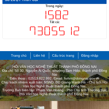
Trong ngày:
Tất cả:
Trang chủ
Liên hệ
Cấu trúc trang
Đăng nhập
HỘI VĂN HỌC NGHỆ THUẬT THÀNH PHỐ ĐỒNG NAI
Địa chỉ: Số 30, Nguyễn Ái Quốc, phường Tam Hiệp, thành phố Đồng
Nai
Điện thoại : 02513.822.992; Email: hvhnt@dongnai.gov.vn
Chịu trách nhiệm xuất bản: NSND. ĐD Giang Mạnh Hà - Chủ tịch Hội
Văn học Nghệ thuật thành phố Đồng Nai.
Trưởng Ban biên tập: Phạm Văn Hoàng - Phó Chủ tịch Thường trực
Hội Văn học Nghệ thuật thành phố ​Đồng Nai.