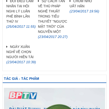
ĐÔI ĐIỀU CẢM
SỰ CÁCH TÂN
CHÙM NHO
NHẬN TẠI HỘI
VỀ THỦ PHÁP
UẤT HẬN
NGHỊ LÝ LUẬN
NGHỆ THUẬT
(23/04/2017 19:56)
PHÊ BÌNH LẦN
TRONG TIỂU
THỨ IV
THUYẾT "NGƯỢC
(25/04/2017 11:55)
MẶT TRỜI" CỦA
NGUYỄN MỘT
(23/04/2017 20:27)
NGÀY XUÂN
NGHĨ VỀ CHỌN
NGƯỜI HIỀN TÀI
(23/04/2017 10:39)
TÁC GIẢ - TÁC PHẨM