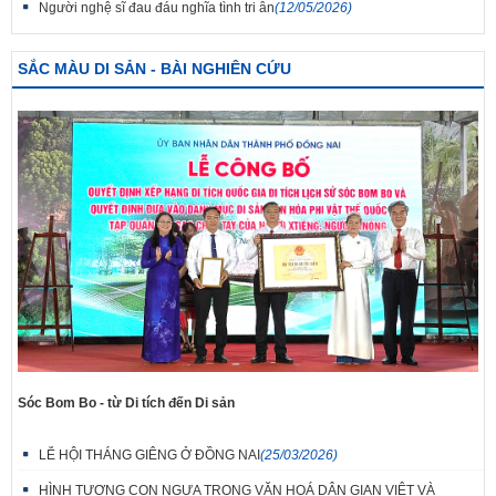
Người nghệ sĩ đau đáu nghĩa tình tri ân
(12/05/2026)
SẮC MÀU DI SẢN - BÀI NGHIÊN CỨU
Sóc Bom Bo - từ Di tích đến Di sản
LỄ HỘI THÁNG GIÊNG Ở ĐỒNG NAI
(25/03/2026)
HÌNH TƯỢNG CON NGỰA TRONG VĂN HOÁ DÂN GIAN VIỆT VÀ