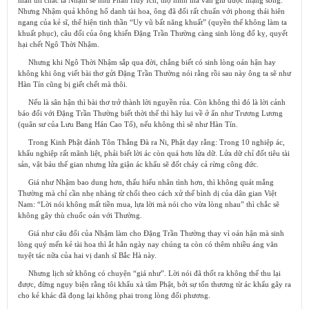
mãn thì chắc là Nhậm sẽ như Phan Huy Ích, thọ hình mà vẫn giữ được mạng sống.
Nhưng Nhậm quả không hổ danh tài hoa, ông đã đối rất chuẩn với phong thái hiên
ngang của kẻ sĩ, thể hiện tinh thần “Uy vũ bất năng khuất” (quyền thế không làm ta
khuất phục), câu đối của ông khiến Đặng Trần Thường càng sinh lòng đố kỵ, quyết
hại chết Ngô Thời Nhậm.
Nhưng khi Ngô Thời Nhậm sắp qua đời, chẳng biết có sinh lòng oán hận hay
không khi ông viết bài thơ gửi Đặng Trần Thường nói rằng rồi sau này ông ta sẽ như
Hàn Tín cũng bị giết chết mà thôi.
Nếu là sân hận thì bài thơ trở thành lời nguyền rủa. Còn không thì đó là lời cảnh
báo đối với Đặng Trần Thường biết thời thế thì hãy lui về ở ẩn như Trương Lương
(quân sư của Lưu Bang Hán Cao Tổ), nếu không thì sẽ như Hàn Tín.
Trong Kinh Phật đảnh Tôn Thắng Đà ra Ni, Phật dạy rằng: Trong 10 nghiệp ác,
khẩu nghiệp rất mãnh liệt, phải biết lời ác còn quá hơn lửa dữ. Lửa dữ chỉ đốt tiêu tài
sản, vật báu thế gian nhưng lửa giận ác khẩu sẽ đốt cháy cả rừng công đức.
Giá như Nhậm bao dung hơn, thấu hiểu nhân tình hơn, thì không quát mắng
Thường mà chỉ cần nhẹ nhàng từ chối theo cách xử thế bình dị của dân gian Việt
Nam:
“Lời nói không mất tiền mua, lựa lời mà nói cho vừa lòng nhau” thì
chắc sẽ
không gây thù chuốc oán với Thường.
Giá như câu đối của Nhậm làm cho Đặng Trần Thường thay vì oán hận mà sinh
lòng quý mến kẻ tài hoa thì ắt hẳn ngày nay chúng ta còn có thêm nhiều áng văn
tuyệt tác nữa của hai vị danh sĩ Bắc Hà này.
Nhưng lịch sử không có chuyện “giá như”. Lời nói đã thốt ra không thể thu lại
được, đừng ngụy biện rằng tôi khẩu xà tâm Phật, bởi sự tổn thương từ ác khẩu gây ra
cho kẻ khác đã đọng lại không phai trong lòng đối phương.