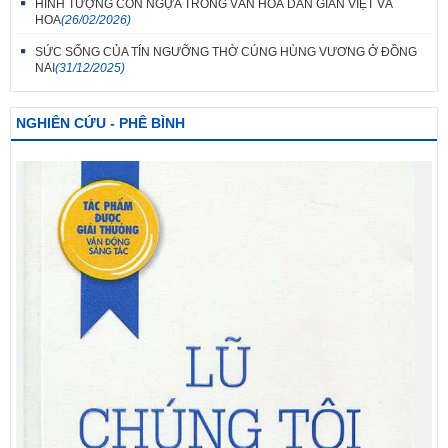
HÌNH TƯỢNG CON NGỰA TRONG VĂN HOÁ DÂN GIAN VIỆT VÀ
HOA
(26/02/2026)
SỨC SỐNG CỦA TÍN NGƯỠNG THỜ CÚNG HÙNG VƯƠNG Ở ĐỒNG
NAI
(31/12/2025)
NGHIÊN CỨU - PHÊ BÌNH