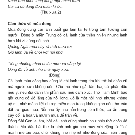
Khúc tình buồn lãng đãng một chiều mưa
Bài ca cũ đong đưa miền kí ức.
(Thu xưa 2)
Cảm thức về mùa đông
Mùa đông cùng cái lạnh buốt giá làm tái tê trong tâm tưởng con
người. Đông ở miền Trung có cái lạnh của thiên nhiên nhưng lạnh
hơn khi đi cùng nỗi nhớ:
Quảng Ngãi mùa này rả rích mưa rơi
Gió lạnh ùa về chơi vơi nỗi nhớ
…
Tiếng chuông chùa chiều mưa xa vẳng lại
Đông đã về anh nhớ mãi ngày xưa.
(Đông)
Cái lạnh mùa đông hay cũng là cái lạnh trong tim khi trở lại chốn cũ
mà người xưa không còn. Câu thơ như ngắt làm hai, cứ phần đầu
nêu ý, nêu địa danh thì phần sau nêu cảm xúc. Thơ Tâm Minh bao
giờ cũng có độ lắng của nỗi lòng, đó là một nỗi nhớ nhưng không
uỷ mị, nhớ mãnh liệt nhưng miên man trong không gian nên thơ của
đất trời giao mùa. Nỗi nhớ ấy như hằn trong tiềm thức, cứ ẩn trong
cây cối lá hoa và mượn mùa để tràn về.
Đông Sài Gòn lạ lắm, bởi cái lạnh cũng nhanh như nhịp thở chốn đô
thành. Mở đầu bài thơ là hình ảnh gió heo may với động từ “ùa"
mạnh mẽ táo bạo, chứ không nhè nhẹ rét như đông của miền trung