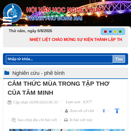
Thứ năm, ngày 6/8/2026
NHIỆT LIỆT CHÀO MỪNG SỰ KIỆN THÀNH LẬP THÀNH PHỐ ĐỒNG
Tìm
Nghiên cứu - phê bình
CẢM THỨC MÙA TRONG TẬP THƠ
CỦA TÂM MINH
Lượt xem : 8,977
Cập nhật 16/09/2024 00:33
Xem với cỡ chữ
Sao chép địa chỉ bài viết
In bài viết này