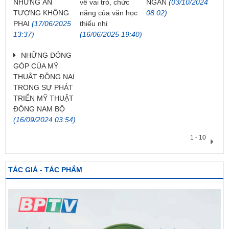
NHỮNG ẤN
về vai trò, chức
NGÂN
(03/10/2024
TƯỢNG KHÔNG
năng của văn học
08:02)
PHAI
(17/06/2025
thiếu nhi
13:37)
(16/06/2025 19:40)
NHỮNG ĐÓNG
GÓP CỦA MỸ
THUẬT ĐỒNG NAI
TRONG SỰ PHÁT
TRIỂN MỸ THUẬT
ĐÔNG NAM BỘ
(16/09/2024 03:54)
1 - 10
TÁC GIẢ - TÁC PHẨM