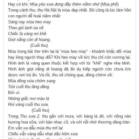
Hay có khi:
Mùa yêu xưa đong đầy thêm niềm nhớ
(Mùa phố)
Trong cảnh thu, thu Hà Nội là mùa đẹp nhất. Đó cũng là lúc tâm hồn
con người dễ hoài niệm nhất:
Sáng nay mùa heo may
Theo gió lạnh ùa về
Chiếc lá vàng rơi khẽ
Giọt nắng còn đi hoang
.
(Cuối thu)
Mùa trong bài thơ trên lại là “
mùa heo may
" - khoảnh khắc đổi mùa
hay lòng người thay đổi? Khi heo may về tức thu chỉ còn vương lại.
Hình ảnh lá vàng quen thuộc kết hợp với từ "khẽ" nghe nhẹ tênh.
Hình ảnh giọt nắng đi hoang đã ẩn dụ kiếp người còn chưa tìm
được nơi trú ẩn. Và rồi, thu sẽ chóng qua, đông chớm về:
Mùa đông vừa chớm sang
Trời cuối thu lãng đãng
Bởi vì:
Những giấc mơ màu lá
Rơi vàng cuối thu xưa
.
(Cuối thu)
Trong
Thu xưa 2
, thu gắn với mưa, với bàng lá đỏ, với nồng nàn
hương hoa sữa, với bản nhạc cũ, và với nỗi nhớ thương dâng tràn:
Em vẫn xa dẫu mùa thu trở lại
Chiều vẫn vàng dẫu nhạt dấu hôm xưa