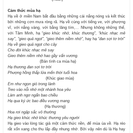
Cảm thức mùa hạ
Hạ về ở miền Nam bắt đầu bằng những cái nắng nóng và kết thúc
bởi những cơn mưa ròng rã. Hạ về cùng với tiếng ve, với phượng
vĩ, với nắng vàng, với bằng lăng tím,… Nhưng không những thế,
với Tâm Minh, hạ “
gieo khúc nhớ, khúc thương", “khúc nhạc mê
say", “gieo quả ngọt", “gieo thêm niềm nhớ",
hay hạ
“đan sợi tơ trời"
Hạ về gieo quả ngọt cho cây
Cho đời khúc nhạc mê say
Gieo thêm niềm nhớ hao gầy vấn vương.
(Bản tình ca mùa hạ)
Hạ thương đan sợi tơ trời
Phượng hồng thắp lửa mến thời tuổi hoa
(Khúc giao mùa)
Em như ngọn gió trong lành
Treo vào nỗi nhớ một nhành hoa yêu
Làm anh ngơ ngẩn bao chiều
Hạ qua ký ức bao điều vương mang.
(Hạ thương)
Hoa rơi ngập sắc vô thường
Hạ gieo khúc nhớ khúc thương yêu người
Hạ gieo vào lòng tác giả một cảm thức nền, để mùa ùa về. Hạ réo
rắt xốn xang cho thu lấp đầy nhung nhớ. Bởi vậy nên dù là Hạ hay