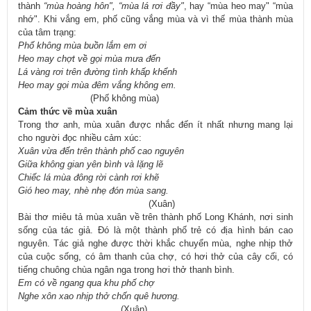
thành
“mùa hoàng hôn", “mùa lá rơi đầy"
, hay “mùa heo may" “mùa
nhớ". Khi vắng em, phố cũng vắng mùa và vì thế mùa thành mùa
của tâm trạng:
Phố không mùa buồn lắm em ơi
Heo may chợt về gọi mùa mưa đến
Lá vàng rơi trên đường tình khấp khểnh
Heo may gọi mùa đêm vắng không em.
(Phố không mùa)
Cảm thức về mùa xuân
Trong thơ anh, mùa xuân được nhắc đến ít nhất nhưng mang lại
cho người đọc nhiều cảm xúc:
Xuân vừa đến trên thành phố cao nguyên
Giữa không gian yên bình và lặng lẽ
Chiếc lá mùa đông rời cành rơi khẽ
Gió heo may, nhè nhẹ đón mùa sang.
(Xuân)
Bài thơ miêu tả mùa xuân về trên thành phố Long Khánh, nơi sinh
sống của tác giả. Đó là một thành phố trẻ có địa hình bán cao
nguyên. Tác giả nghe được thời khắc chuyển mùa, nghe nhịp thở
của cuộc sống, có âm thanh của chợ, có hơi thở của cây cối, có
tiếng chuông chùa ngân nga trong hơi thở thanh bình.
Em có về ngang qua khu phố chợ
Nghe xôn xao nhịp thở chốn quê hương.
(Xuân)