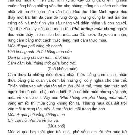
của bốn mùa ở miền Bắc, anh kỹ sư xây dựng đã chiêm nghiệm
cuộc sống bằng những vần thơ nhẹ nhàng, cũng như cách anh cảm
nhận về thủ đô ngàn năm văn hiến. Đọc thơ Tâm Minh người đọc
thấy một trái tim đa cảm dễ rung động, nhưng cũng là một trái tim
cứng cỏi và một tình yêu sâu nặng với thiên nhiên và con người.
Tập thơ đầu tay của anh mang tên
Phố không mùa
nhưng người
đọc nhận thấy thiên nhiên bốn mùa của đất nước được cảm nhận,
rung cảm bằng một cách thức riêng, một cảm thức mùa.
Mùa đi qua phố vắng rất nhanh
Phố không anh. Phố không mùa nữa
Đám lá vàng chỉ còn run... một nửa
Sâm cầm kêu thảng thốt giữa lưng trời.
(Phố không mùa)
Cảm thức là những điều được nhận thức bằng cảm quan, nhận
thức bằng giác quan và đem lại những gì có ý nghĩa cho chủ thể.
Thiên nhiên vạn vật vẫn tồn tại muôn đời là thế, trong tâm thức mỗi
người lại có cảm nhận riêng biệt. Phố có bốn mùa nhưng với anh,
mùa về khi có em. Vậy nên
“Phố không em phố không mùa nữa
",
vắng em rồi thì mùa cũng không tồn tại. Nhưng mùa của đất trời
vẫn mãi trường tồn, vậy là em tồn tại mãi trong tim anh.
Mùa đi qua phố vắng không mùa
Chỉ còn nỗi nhớ ùa về vội vã.
(Mùa phố)
Mùa đi qua hay thời gian trôi qua, phố vắng em rồi nên mùa trở