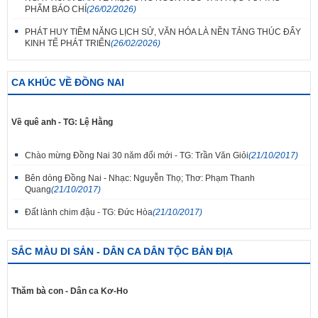
PHẨM BÁO CHÍ
(26/02/2026)
PHÁT HUY TIỀM NĂNG LỊCH SỬ, VĂN HÓA LÀ NỀN TẢNG THÚC ĐẨY
KINH TẾ PHÁT TRIỂN
(26/02/2026)
CA KHÚC VỀ ĐỒNG NAI
Về quê anh - TG: Lệ Hằng
Chào mừng Đồng Nai 30 năm đổi mới - TG: Trần Văn Giỏi
(21/10/2017)
Bên dòng Đồng Nai - Nhạc: Nguyễn Thọ; Thơ: Phạm Thanh
Quang
(21/10/2017)
Đất lành chim đậu - TG: Đức Hòa
(21/10/2017)
SẮC MÀU DI SẢN - DÂN CA DÂN TỘC BẢN ĐỊA
Thăm bà con - Dân ca Kơ-Ho