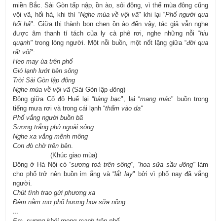
miền Bắc. Sài Gòn tấp nập, ồn ào, sôi động, vì thế mùa đông cũng
vội vã, hối hả, khi thì “
Nghe mùa về vội vã
" khi lại “
Phố người qua
hối hả
". Giữa thị thành bon chen ồn ào đến vậy, tác giả vẫn nghe
được âm thanh tí tách của ly cà phê rơi, nghe những nỗi “
hiu
quạnh"
trong lòng người. Một nỗi buồn, một nốt lặng giữa “
đời qua
rất vội
":
Heo may ùa trên phố
Gió lạnh lướt bên sông
Trời Sài Gòn lập đông
Nghe mùa về vội vã
(Sài Gòn lập đông)
Đông giữa Cố đô Huế lại “
bàng bạc
", lại “
mang mác
" buồn trong
tiếng mưa rơi và trong cái lạnh “
thấm vào da"
Phố vắng người buồn bã
Sương trắng phủ ngoài sông
Nghe xa vắng mênh mông
Con đò chờ trên bên
.
(Khúc giao mùa)
Đông
ở Hà Nội có “
sương toả trên sông", “hoa sữa sầu đông"
làm
cho phố trở nên buồn im ắng và “
lắt lay
" bởi vì phố nay đã vắng
người.
Chút tình trao gửi phương xa
Đêm nằm mơ phố hương hoa sữa nồng
…
Em, sương khói mong manh trên phố