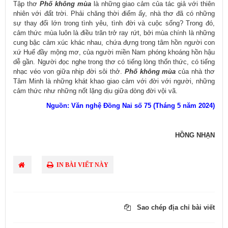
Tập thơ
Phố không mùa
là những giao cảm của tác giả với thiên
nhiên với đất trời. Phải chăng thời điểm ấy, nhà thơ đã có những
sự thay đổi lớn trong tình yêu, tình đời và cuộc sống? Trong đó,
cảm thức mùa luôn là điều trăn trở ray rứt, bởi mùa chính là những
cung bậc cảm xúc khác nhau, chứa đựng trong tâm hồn người con
xứ Huế đầy mộng mơ, của người miền Nam phóng khoáng hồn hậu
dễ gần. Người đọc nghe trong thơ có tiếng lòng thổn thức, có tiếng
nhạc véo von giữa nhịp đời sôi thở.
Phố không mùa
của nhà thơ
Tâm Minh là những khát khao giao cảm với đời với người, những
cảm thức như những nốt lặng dịu giữa dòng đời vội vã.
​Nguồn: Văn nghệ Đồng Nai số 75 (Tháng 5 năm 2024)
HỒNG NHẠN
IN BÀI VIẾT NÀY
Sao chép địa chỉ bài viết