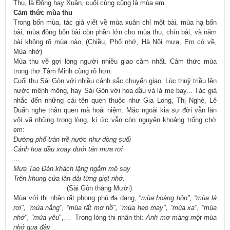
Thu, là Đông hay Xuân, cuối cùng cũng là mùa em.
Cảm thức mùa thu
Trong bốn mùa, tác giả viết về mùa xuân chỉ một bài, mùa hạ bốn
bài, mùa đông bốn bài còn phần lớn cho mùa thu, chín bài, và năm
bài không rõ mùa nào, (Chiều, Phố nhớ, Hà Nội mưa, Em có về,
Mùa nhớ)
Mùa thu về gợi lòng người nhiều giao cảm nhất. Cảm thức mùa
trong thơ Tâm Minh cũng rõ hơn.
Cuối thu Sài Gòn với nhiều cảnh sắc chuyển giao. Lúc thuỷ triều lên
nước mênh mông, hay Sài Gòn với hoa dầu và lá me bay... Tác giả
nhắc đến những cái tên quen thuộc như Gia Long, Thị Nghè, Lê
Duẩn nghe thân quen mà hoài niệm. Mặc ngoài kia sự đời vẫn lăn
vội vã những trong lòng, kí ức vẫn còn nguyên khoảng trống chờ
em:
Đường phố tràn trề nước như dòng suối
Cánh hoa dầu xoay dưới tán mưa rơi
…
Mưa Tao Đàn khách lặng ngắm mê say
Trên khung cửa lăn dài từng giọt nhớ.
(Sài Gòn tháng Mười)
Mùa với thi nhân rất phong phú đa dạng, “
mùa hoàng hôn", “mùa lá
rơi", “mùa nắng", “mùa rất mơ hồ", “mùa heo may", “mùa xa", “mùa
nhớ", “mùa yêu
",… Trong lòng thi nhân thì:
Anh mơ màng một mùa
nhớ qua đây