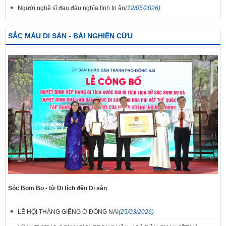
Người nghệ sĩ đau đáu nghĩa tình tri ân
(12/05/2026)
SẮC MÀU DI SẢN - BÀI NGHIÊN CỨU
Sóc Bom Bo - từ Di tích đến Di sản
LỄ HỘI THÁNG GIÊNG Ở ĐỒNG NAI
(25/03/2026)