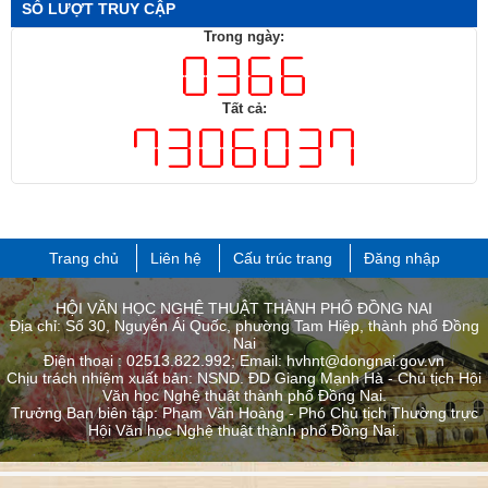
SỐ LƯỢT TRUY CẬP
Trong ngày:
Tất cả:
Trang chủ
Liên hệ
Cấu trúc trang
Đăng nhập
HỘI VĂN HỌC NGHỆ THUẬT THÀNH PHỐ ĐỒNG NAI
Địa chỉ: Số 30, Nguyễn Ái Quốc, phường Tam Hiệp, thành phố Đồng
Nai
Điện thoại : 02513.822.992; Email: hvhnt@dongnai.gov.vn
Chịu trách nhiệm xuất bản: NSND. ĐD Giang Mạnh Hà - Chủ tịch Hội
Văn học Nghệ thuật thành phố Đồng Nai.
Trưởng Ban biên tập: Phạm Văn Hoàng - Phó Chủ tịch Thường trực
Hội Văn học Nghệ thuật thành phố ​Đồng Nai.