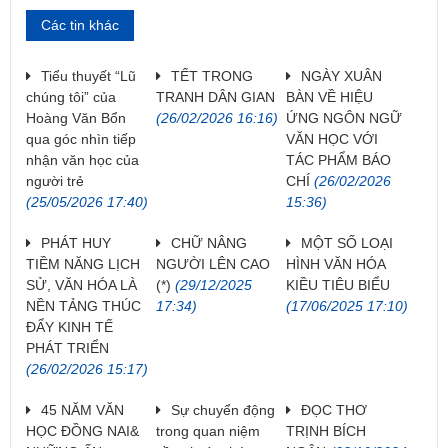
Các tin khác
Tiểu thuyết “Lũ
TẾT TRONG
NGÀY XUÂN
chúng tôi” của
TRANH DÂN GIAN
BÀN VỀ HIỆU
Hoàng Văn Bổn
(26/02/2026 16:16)
ỨNG NGÔN NGỮ
qua góc nhìn tiếp
VĂN HỌC VỚI
nhận văn học của
TÁC PHẨM BÁO
người trẻ
CHÍ
(26/02/2026
(25/05/2026 17:40)
15:36)
PHÁT HUY
CHỮ NÂNG
MỘT SỐ LOẠI
TIỀM NĂNG LỊCH
NGƯỜI LÊN CAO
HÌNH VĂN HÓA
SỬ, VĂN HÓA LÀ
(*)
(29/12/2025
KIỀU TIÊU BIỂU
NỀN TẢNG THÚC
17:34)
(17/06/2025 17:10)
ĐẨY KINH TẾ
PHÁT TRIỂN
(26/02/2026 15:17)
45 NĂM VĂN
Sự chuyển động
ĐỌC THƠ
HỌC ĐỒNG NAI&
trong quan niệm
TRỊNH BÍCH