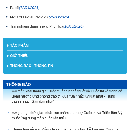
Ba tôi
(13/04/2026)
MÀU ÁO XANH NĂM ẤY
(25/03/2026)
Trải nghiệm đáng nhớ ở Phú Hòa
(18/03/2026)
TÁC PHẨM
GIỚI THIỆU
THÔNG BÁO - THÔNG TIN
THÔNG BÁO
V/v triển khai tham gia Cuộc thi ảnh nghệ thuật và Cuộc thi vẽ tranh cổ
động hưởng ứng phong trào thi đua “Ba nhất: Kỷ luật nhất - Trung
thành nhất - Gần dân nhất”
V/v gia hạn thời gian nhận tác phẩm tham dự Cuộc thi và Triển lãm Mỹ
thuật ứng dụng toàn quốc lần thứ 6
Thông báo Về việc điều chỉnh thời gian tổ chức Lễ trao giải Cuộc thi
sáng tác Logo, Ca khúc và Ảnh nghệ thuật và Triển lãm các tác phẩm