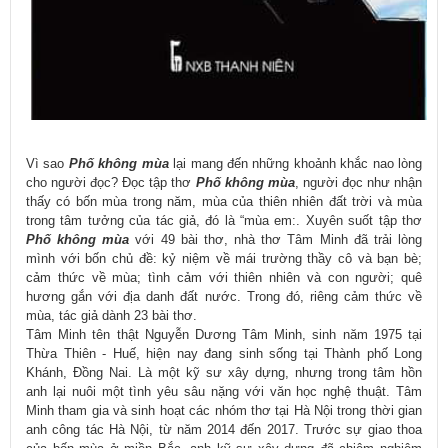
Vì sao
Phố không mùa
lại mang đến những khoảnh khắc nao lòng
cho người đọc? Đọc tập thơ
Phố không mùa
, người đọc như nhận
thấy có bốn mùa trong năm, mùa của thiên nhiên đất trời và mùa
trong tâm tưởng của tác giả, đó là “mùa em:. Xuyên suốt tập thơ
Phố không mùa
với 49 bài thơ, nhà thơ Tâm Minh đã trải lòng
mình với bốn chủ đề: kỷ niệm về mái trường thầy cô và bạn bè;
cảm thức về mùa; tình cảm với thiên nhiên và con người; quê
hương gắn với địa danh đất nước. Trong đó, riêng cảm thức về
mùa, tác giả dành 23 bài thơ.
Tâm Minh tên thật Nguyễn Dương Tâm Minh, sinh năm 1975 tại
Thừa Thiên - Huế, hiện nay đang sinh sống tại Thành phố Long
Khánh, Đồng Nai. Là một kỹ sư xây dựng, nhưng trong tâm hồn
anh lại nuôi một tình yêu sâu nặng với văn học nghệ thuật. Tâm
Minh tham gia và sinh hoạt các nhóm thơ tại Hà Nội trong thời gian
anh công tác Hà Nội, từ năm 2014 đến 2017. Trước sự giao thoa