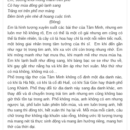
Có hay mùa đông gió lạnh sang
Trăng rơi trên phố mơ màng
Đêm bình yên nhé đi hoang cuộc tình.
(Đông)
Em
là hình tượng xuyên suốt các bài thơ của Tâm Minh, nhưng
em
luôn mơ hồ không rõ, Em có thể là một cô gái nhưng em cũng có
thể là thiên nhiên, là cây cỏ lá hoa hay chỉ là một nỗi niềm tiếc nuối,
một bóng giai nhân trong tâm tưởng của thi sĩ. Em khi đến gần
như ngự trị trong tim anh, khi xa vời chỉ còn trong nhung nhớ. Em
khi mỏng manh như hạt mưa thu, khi mạnh mẽ như mưa mùa hạ.
Em khi lạnh buốt như đông sang, khi bàng bạc se se như thu về,
khi gay gắt như nắng hạ và khi ấm áp như hơi xuân. Mọi thứ như
có mà không, không mà có…
Phố trong tập thơ của Tâm Minh không cố định một địa danh nào,
có khi là Hà Nội, có khi là cố đô Huế, có khi Sài Gòn hay thành phố
Long Khánh. Phố thay đổi từ địa danh này sang địa danh khác, em
thay đổi và di chuyển trong trái tim anh nhưng em cũng không bao
giờ thôi tồn tại trong anh. Phố không mùa, anh không có em nhưng
ngược lại, phố luôn luân phiên bốn mùa, và em luôn trong anh, hết
thu sang thì đông tới, hết xuân thì hạ lại về. Mỗi mùa mỗi cảnh, câu
chữ trong thơ không rập khuôn sáo rỗng, không ước lệ tượng trưng
mà mang nét tả thực sinh động và mang âm hưởng riêng, mang hơi
thở của thời đại.