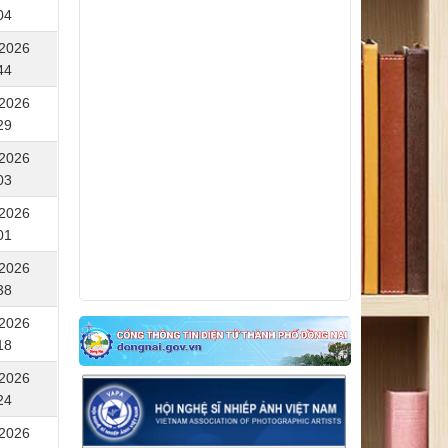
04
V/v triển khai tham gia Cuộc thi ảnh nghệ
/2026
thuật và Cuộc thi vẽ tranh cổ động hưởng
44
ứng phong trào thi đua “Ba nhất: Kỷ luật
nhất - Trung thành nhất - Gần dân nhất”
/2026
29
/2026
03
/2026
01
/2026
38
/2026
18
/2026
24
/2026