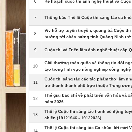
6
Kế hoạch cuộc thi ảnh nghệ thuật và Cuộc
7
Thông báo Thể lệ Cuộc thi sáng tác ca kh
V/v hỗ trợ tuyên truyền, quảng bá Cuộc thi
8
hướng tới chào mừng tỉnh Quảng Ninh trở
9
Cuộc thi và Triển lãm ảnh nghệ thuật cấp 
Giải thưởng toàn quốc về thông tin đối ngo
10
tạo trong lĩnh vực nông nghiệp công nghệ
Cuộc thi sáng tác các tác phẩm thơ, âm n
11
trở thành thành phố trực thuộc Trung ươn
Thể giải báo chí về phát triển văn hóa và x
12
năm 2026
Thể lệ Cuộc thi sáng tác tranh cổ động t
13
chiến (19121946 - 19122026)
Thể lệ Cuộc thi sáng tác Ca khúc, lời mới 
14