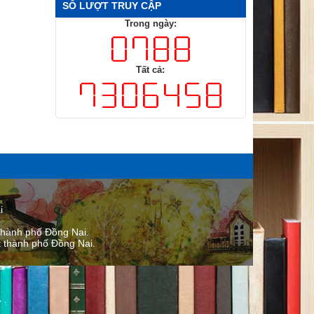
SỐ LƯỢT TRUY CẬP
Trong ngày:
Tất cả:
i
thành phố Đồng Nai.
thành phố ​Đồng Nai.