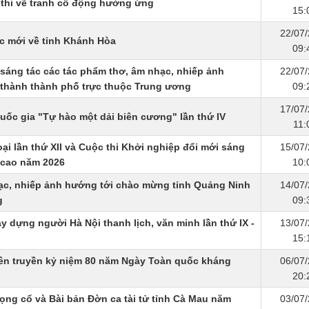
 thi vẽ tranh cổ động hưởng ứng
15:
22/07
úc mới về tỉnh Khánh Hòa
09:
 sáng tác các tác phẩm thơ, âm nhạc, nhiếp ảnh
22/07
 thành thành phố trực thuộc Trung ương
09:
17/07
Quốc gia "Tự hào một dải biên cương" lần thứ IV
11:
ại lần thứ XII và Cuộc thi Khởi nghiệp đổi mới sáng
15/07
 cao năm 2026
10:
hạc, nhiếp ảnh hướng tới chào mừng tỉnh Quảng Ninh
14/07
g
09:
ây dựng người Hà Nội thanh lịch, văn minh lần thứ IX -
13/07
15:
uyên truyền kỷ niệm 80 năm Ngày Toàn quốc kháng
06/07
20:
Vọng cổ và Bài bản Đờn ca tài tử tỉnh Cà Mau năm
03/07