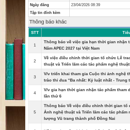
Ngày đăng
23/04/2026 08:39
Tập tin đính kèm
Thông báo khác
STT
Tiê
Thông báo về việc gia hạn thời gian nhận 
1
Năm APEC 2027 tại Việt Nam
Về việc điều chỉnh thời gian tổ chức Lễ tr
2
thuật và Triển lãm các tác phẩm nghệ thuật
V/v triển khai tham gia Cuộc thi ảnh nghệ
3
trào thi đua “Ba nhất: Kỷ luật nhất - Trung
V/v gia hạn thời gian nhận tác phẩm tham 
4
lần thứ 6
Thông báo Về việc điều chỉnh thời gian tổ 
5
Ảnh nghệ thuật và Triển lãm các tác phẩm
lượng Vũ trang thành phố Đồng Nai