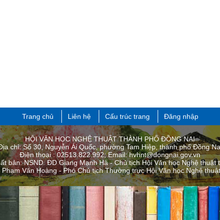
Trang chủ
Liên hệ
Cấu trúc trang
Đăng nhập
HỘI VĂN HỌC NGHỆ THUẬT THÀNH PHỐ ĐỒNG NAI
Địa chỉ: Số 30, Nguyễn Ái Quốc, phường Tam Hiệp, thành phố Đồng Na
Điện thoại : 02513.822.992; Email: hvhnt@dongnai.gov.vn
uất bản: NSND. ĐD Giang Mạnh Hà - Chủ tịch Hội Văn học Nghệ thuật 
: Phạm Văn Hoàng - Phó Chủ tịch Thường trực Hội Văn học Nghệ thuật 