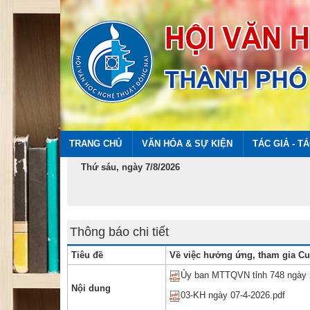
TRANG CHỦ
VĂN HÓA & SỰ KIỆN
TÁC GIẢ - T
Thứ sáu, ngày 7/8/2026
Thông báo chi tiết
Tiêu đề
Về việc hưởng ứng, tham gia Cuộ
Ủy ban MTTQVN tỉnh 748 ngày 
Nội dung
03-KH ngày 07-4-2026.pdf