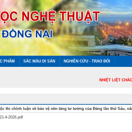
ÁC PHẨM
SẮC MÀU DI SẢN
NGHIÊN CỨU - TRAO ĐỔI
NHIỆT LIỆT CHÀO MỪ
c thi chính luận về bảo vệ nền tảng tư tưởng của Đảng lần thứ Sáu, n
21-4-2026.pdf