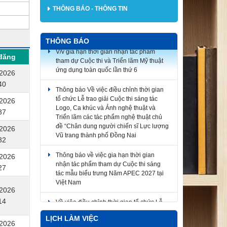
THÔNG BÁO - THÔNG TIN
THÔNG BÁO
V/v gia hạn thời gian nhận tác phẩm
tham dự Cuộc thi và Triển lãm Mỹ thuật
đăng
ứng dụng toàn quốc lần thứ 6
/2026
40
Thông báo Về việc điều chỉnh thời gian
tổ chức Lễ trao giải Cuộc thi sáng tác
/2026
Logo, Ca khúc và Ảnh nghệ thuật và
37
Triển lãm các tác phẩm nghệ thuật chủ
đề “Chân dung người chiến sĩ Lực lượng
/2026
Vũ trang thành phố Đồng Nai
32
Thông báo về việc gia hạn thời gian
/2026
nhận tác phẩm tham dự Cuộc thi sáng
27
tác mẫu biểu trưng Năm APEC 2027 tại
Việt Nam
/2026
Về việc điều chỉnh thời gian tổ chức Lễ
14
trao giải Cuộc thi sáng tác Logo, Ca khúc
và Ảnh nghệ thuật và Triển lãm các tác
LỊCH LÀM VIỆC
/2026
phẩm nghệ thuật