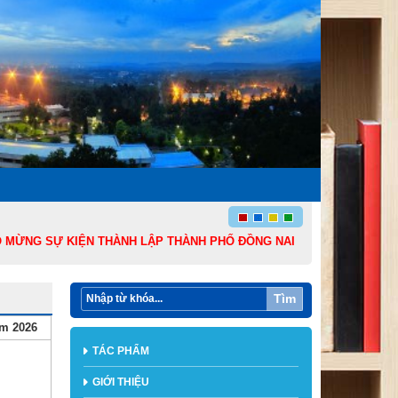
NG SỰ KIỆN THÀNH LẬP THÀNH PHỐ ĐỒNG NAI TRỰC THUỘC TRUNG ƯƠNG
Tìm
ăm 2026
TÁC PHẨM
GIỚI THIỆU