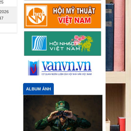
25
/2026
47
ALBUM ẢNH