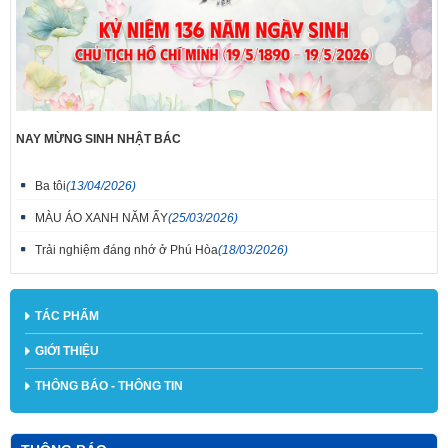
NAY MỪNG SINH NHẬT BÁC
Ba tôi
(13/04/2026)
MÀU ÁO XANH NĂM ẤY
(25/03/2026)
Trải nghiệm đáng nhớ ở Phú Hòa
(18/03/2026)
TÁC PHẨM
GIỚI THIỆU
THÔNG BÁO - THÔNG TIN