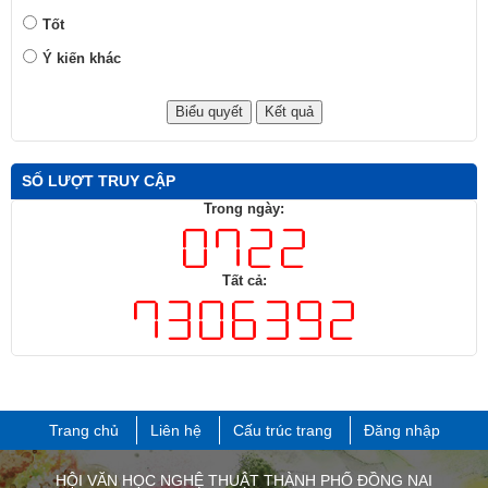
Tốt
Ý kiến khác
SỐ LƯỢT TRUY CẬP
Trong ngày:
Tất cả:
Trang chủ
Liên hệ
Cấu trúc trang
Đăng nhập
HỘI VĂN HỌC NGHỆ THUẬT THÀNH PHỐ ĐỒNG NAI