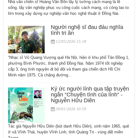
Nhà văn chiến sĩ Hoàng Văn Bổn lấy lý tưởng cách mạng là lẽ
sống, lấy văn nghiệp phục vụ công cuộc cách mạng, có công lao to
lớn trong xây dựng sự nghiệp văn học nghệ thuật ở Đồng Nai.
Người nghệ sĩ đau đáu nghĩa
tình tri ân
12/05/2026 15:18
“Nhạc sĩ Vũ Quang Vượng quê Hà Nội, hiện ở khu phố Tân Đồng 1,
phường Bình Phước, thành phố Đồng Nai. Năm 1974 tốt nghiệp
cấp 3, ông tình nguyện đi bộ đội và tham gia chiến dịch Hồ Chí
Minh năm 1975. Cả chặng đường...
Ký ức người lính qua tập truyện
ngắn “Chuyện tình của lính” -
Nguyễn Hữu Diên
30/01/2026 10:59
Tác giả Nguyễn Hữu Diên (bút danh Hữu Diên), sinh năm 1965, quê
ở xã Vĩnh Thái, huyện Vĩnh Linh, tỉnh Quảng Trị - vùng đất miền
Trung...