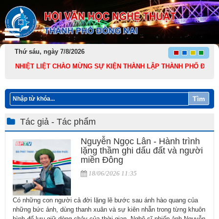
Thứ sáu, ngày 7/8/2026
NHIỆT LIỆT CHÀO MỪNG SỰ KIỆN THÀNH LẬP THÀNH PHỐ ĐỒNG NAI TRỰ
Tìm
Tác giả - Tác phẩm
Nguyễn Ngọc Lân - Hành trình
lặng thầm ghi dấu đất và người
miền Đông
18/06/2026 11:35
​Có những con người cả đời lặng lẽ bước sau ánh hào quang của
những bức ảnh, dùng thanh xuân và sự kiên nhẫn trong từng khuôn
hình để lưu giữ dòng chảy của thời gian. Nghệ sĩ nhiếp ảnh Nguyễn