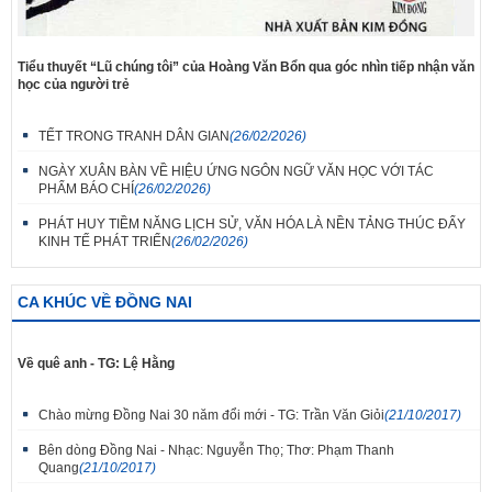
Tiểu thuyết “Lũ chúng tôi” của Hoàng Văn Bổn qua góc nhìn tiếp nhận văn
học của người trẻ
TẾT TRONG TRANH DÂN GIAN
(26/02/2026)
NGÀY XUÂN BÀN VỀ HIỆU ỨNG NGÔN NGỮ VĂN HỌC VỚI TÁC
PHẨM BÁO CHÍ
(26/02/2026)
PHÁT HUY TIỀM NĂNG LỊCH SỬ, VĂN HÓA LÀ NỀN TẢNG THÚC ĐẨY
KINH TẾ PHÁT TRIỂN
(26/02/2026)
CA KHÚC VỀ ĐỒNG NAI
Về quê anh - TG: Lệ Hằng
Chào mừng Đồng Nai 30 năm đổi mới - TG: Trần Văn Giỏi
(21/10/2017)
Bên dòng Đồng Nai - Nhạc: Nguyễn Thọ; Thơ: Phạm Thanh
Quang
(21/10/2017)