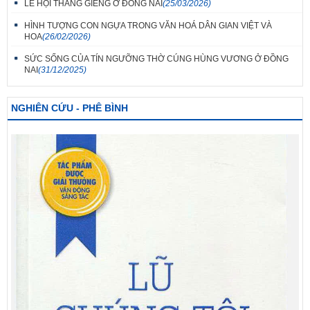
LỄ HỘI THÁNG GIÊNG Ở ĐỒNG NAI
(25/03/2026)
HÌNH TƯỢNG CON NGỰA TRONG VĂN HOÁ DÂN GIAN VIỆT VÀ
HOA
(26/02/2026)
SỨC SỐNG CỦA TÍN NGƯỠNG THỜ CÚNG HÙNG VƯƠNG Ở ĐỒNG
NAI
(31/12/2025)
NGHIÊN CỨU - PHÊ BÌNH