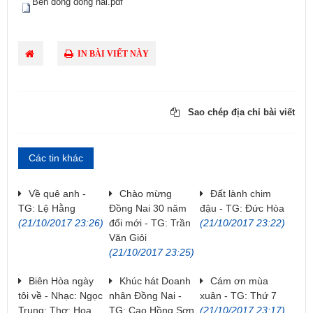
​
Ben dong dong nai.pdf
IN BÀI VIẾT NÀY
Sao chép địa chỉ bài viết
Các tin khác
Về quê anh -
Chào mừng
Đất lành chim
TG: Lệ Hằng
Đồng Nai 30 năm
đậu - TG: Đức Hòa
(21/10/2017 23:26)
đổi mới - TG: Trần
(21/10/2017 23:22)
Văn Giỏi
(21/10/2017 23:25)
Biên Hòa ngày
Khúc hát Doanh
Cám ơn mùa
tôi về - Nhạc: Ngọc
nhân Đồng Nai -
xuân - TG: Thứ 7
Trung; Thơ: Hoa
TG: Cao Hồng Sơn
(21/10/2017 23:17)