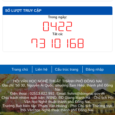
SỐ LƯỢT TRUY CẬP
Trong ngày:
Tất cả:
Trang chủ
Liên hệ
Cấu trúc trang
Đăng nhập
HỘI VĂN HỌC NGHỆ THUẬT THÀNH PHỐ ĐỒNG NAI
Địa chỉ: Số 30, Nguyễn Ái Quốc, phường Tam Hiệp, thành phố Đồng
Nai
Điện thoại : 02513.822.992; Email: hvhnt@dongnai.gov.vn
Chịu trách nhiệm xuất bản: NSND. ĐD Giang Mạnh Hà - Chủ tịch Hội
Văn học Nghệ thuật thành phố Đồng Nai.
Trưởng Ban biên tập: Phạm Văn Hoàng - Phó Chủ tịch Thường trực
Hội Văn học Nghệ thuật thành phố ​Đồng Nai.