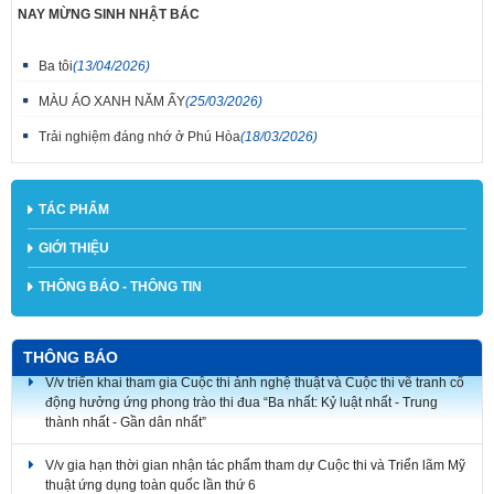
NAY MỪNG SINH NHẬT BÁC
Ba tôi
(13/04/2026)
MÀU ÁO XANH NĂM ẤY
(25/03/2026)
Trải nghiệm đáng nhớ ở Phú Hòa
(18/03/2026)
TÁC PHẨM
GIỚI THIỆU
THÔNG BÁO - THÔNG TIN
THÔNG BÁO
V/v triển khai tham gia Cuộc thi ảnh nghệ thuật và Cuộc thi vẽ tranh cổ
động hưởng ứng phong trào thi đua “Ba nhất: Kỷ luật nhất - Trung
thành nhất - Gần dân nhất”
V/v gia hạn thời gian nhận tác phẩm tham dự Cuộc thi và Triển lãm Mỹ
thuật ứng dụng toàn quốc lần thứ 6