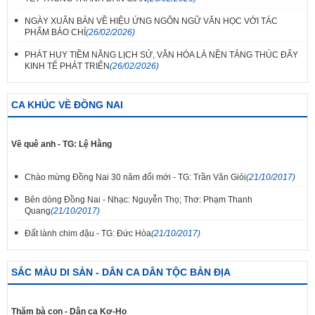
NGÀY XUÂN BÀN VỀ HIỆU ỨNG NGÔN NGỮ VĂN HỌC VỚI TÁC
PHẨM BÁO CHÍ
(26/02/2026)
PHÁT HUY TIỀM NĂNG LỊCH SỬ, VĂN HÓA LÀ NỀN TẢNG THÚC ĐẨY
KINH TẾ PHÁT TRIỂN
(26/02/2026)
CA KHÚC VỀ ĐỒNG NAI
Về quê anh - TG: Lệ Hằng
Chào mừng Đồng Nai 30 năm đổi mới - TG: Trần Văn Giỏi
(21/10/2017)
Bên dòng Đồng Nai - Nhạc: Nguyễn Thọ; Thơ: Phạm Thanh
Quang
(21/10/2017)
Đất lành chim đậu - TG: Đức Hòa
(21/10/2017)
SẮC MÀU DI SẢN - DÂN CA DÂN TỘC BẢN ĐỊA
Thăm bà con - Dân ca Kơ-Ho