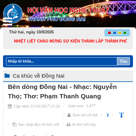
Thứ hai, ngày 10/8/2026
NHIỆT LIỆT CHÀO MỪNG SỰ KIỆN THÀNH LẬP THÀNH PHỐ ĐỒNG NAI 
Tìm
Ca khúc về Đồng Nai
Bên dòng Đồng Nai - Nhạc: Nguyễn
Thọ; Thơ: Phạm Thanh Quang
Lượt xem : 1,477
Cập nhật 21/10/2017 23:24
Xem với cỡ chữ
Sao chép địa chỉ bài viết
In bài viết này