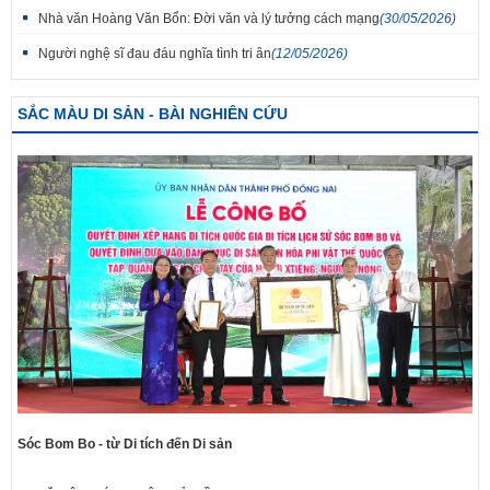
Nhà văn Hoàng Văn Bổn: Đời văn và lý tưởng cách mạng
(30/05/2026)
Người nghệ sĩ đau đáu nghĩa tình tri ân
(12/05/2026)
SẮC MÀU DI SẢN - BÀI NGHIÊN CỨU
Sóc Bom Bo - từ Di tích đến Di sản