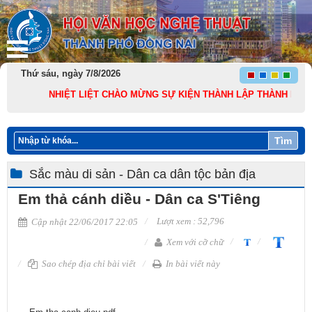
Thứ sáu, ngày 7/8/2026
NHIỆT LIỆT CHÀO MỪNG SỰ KIỆN THÀNH LẬP THÀNH PHỐ ĐỒNG 
Tìm
Sắc màu di sản - Dân ca dân tộc bản địa
Em thả cánh diều - Dân ca S'Tiêng
Lượt xem : 52,796
Cập nhật 22/06/2017 22:05
Xem với cỡ chữ
Sao chép địa chỉ bài viết
In bài viết này