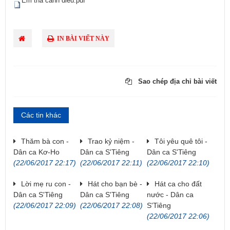
Em tha canh dieu.pdf
IN BÀI VIẾT NÀY
Sao chép địa chỉ bài viết
Các tin khác
Thăm bà con -
Trao kỷ niệm -
Tôi yêu quê tôi -
Dân ca Kơ-Ho
Dân ca S'Tiêng
Dân ca S'Tiêng
(22/06/2017 22:17)
(22/06/2017 22:11)
(22/06/2017 22:10)
Lời mẹ ru con -
Hát cho bạn bè -
Hát ca cho đất
Dân ca S'Tiêng
Dân ca S'Tiêng
nước - Dân ca
(22/06/2017 22:09)
(22/06/2017 22:08)
S'Tiêng
(22/06/2017 22:06)