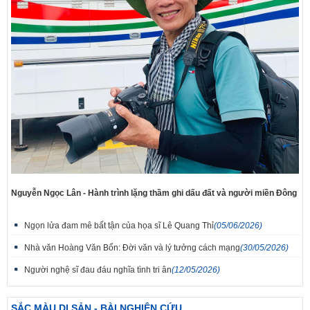
Nguyễn Ngọc Lân - Hành trình lặng thầm ghi dấu đất và người miền Đông
Ngọn lửa đam mê bất tận của họa sĩ Lê Quang Thỉ
(05/06/2026)
Nhà văn Hoàng Văn Bổn: Đời văn và lý tưởng cách mạng
(30/05/2026)
Người nghệ sĩ đau đáu nghĩa tình tri ân
(12/05/2026)
SẮC MÀU DI SẢN - BÀI NGHIÊN CỨU