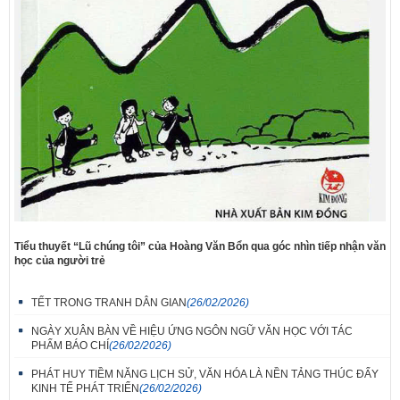
Tiểu thuyết “Lũ chúng tôi” của Hoàng Văn Bổn qua góc nhìn tiếp nhận văn
học của người trẻ
TẾT TRONG TRANH DÂN GIAN
(26/02/2026)
NGÀY XUÂN BÀN VỀ HIỆU ỨNG NGÔN NGỮ VĂN HỌC VỚI TÁC
PHẨM BÁO CHÍ
(26/02/2026)
PHÁT HUY TIỀM NĂNG LỊCH SỬ, VĂN HÓA LÀ NỀN TẢNG THÚC ĐẨY
KINH TẾ PHÁT TRIỂN
(26/02/2026)