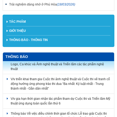
Trải nghiệm đáng nhớ ở Phú Hòa
(18/03/2026)
TÁC PHẨM
GIỚI THIỆU
THÔNG BÁO - THÔNG TIN
THÔNG BÁO
Về việc điều chỉnh thời gian tổ chức Lễ trao giải Cuộc thi sáng tác
Logo, Ca khúc và Ảnh nghệ thuật và Triển lãm các tác phẩm nghệ
thuật
V/v triển khai tham gia Cuộc thi ảnh nghệ thuật và Cuộc thi vẽ tranh cổ
động hưởng ứng phong trào thi đua “Ba nhất: Kỷ luật nhất - Trung
thành nhất - Gần dân nhất”
V/v gia hạn thời gian nhận tác phẩm tham dự Cuộc thi và Triển lãm Mỹ
thuật ứng dụng toàn quốc lần thứ 6
Thông báo Về việc điều chỉnh thời gian tổ chức Lễ trao giải Cuộc thi
sáng tác Logo, Ca khúc và Ảnh nghệ thuật và Triển lãm các tác phẩm