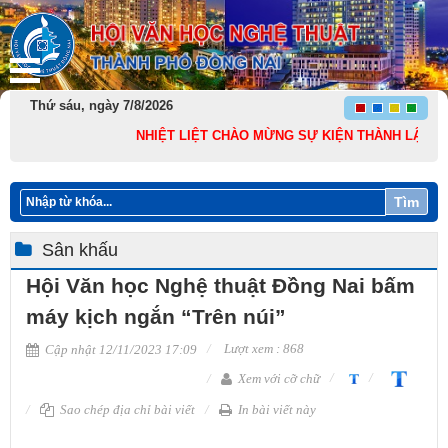
Thứ sáu, ngày 7/8/2026
NHIỆT LIỆT CHÀO MỪNG SỰ KIỆN THÀNH LẬP THÀNH P
Tìm
Sân khấu
Hội Văn học Nghệ thuật Đồng Nai bấm
máy kịch ngắn “Trên núi”
Lượt xem : 868
Cập nhật 12/11/2023 17:09
Xem với cỡ chữ
Sao chép địa chỉ bài viết
In bài viết này