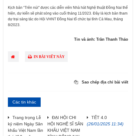
Kịch bản “Trên núi" được các diễn viên Nhà hát Nghệ thuật Đồng Nai thể
hiện, dự kiến sẽ phát sóng vào cuối tháng 11/2023. Đây là kịch bản tham
dự trại sáng tác do Hội VHNT Đồng Nai tổ chức tại tỉnh Cà Mau, tháng
8/2023.​
Tin và ảnh: Trần Thanh Thảo
IN BÀI VIẾT NÀY
Sao chép địa chỉ bài viết
Các tin khác
Trang trọng Lễ
ĐẠI HỘI CHI
TẾT 4.0
kỷ niệm Ngày Sân
HỘI NGHỆ SĨ SÂN
(26/01/2025 11:34)
khấu Việt Nam lần
KHẤU VIỆT NAM