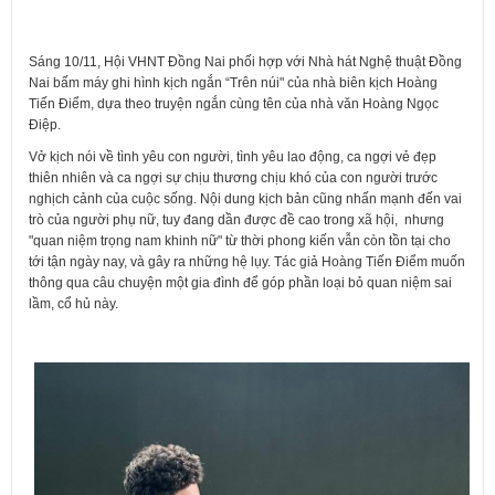
Sáng 10/11, Hội VHNT Đồng Nai phối hợp với Nhà hát Nghệ thuật Đồng
Nai bấm máy ghi hình kịch ngắn “Trên núi" của nhà biên kịch Hoàng
Tiến Điểm, dựa theo truyện ngắn cùng tên của nhà văn Hoàng Ngọc
Điệp.
Vở kịch nói về tình yêu con người, tình yêu lao động, ca ngợi vẻ đẹp
thiên nhiên và ca ngợi sự chịu thương chịu khó của con người trước
nghịch cảnh của cuộc sống. Nội dung kịch bản cũng nhấn mạnh đến vai
trò của người phụ nữ, tuy đang dần được đề cao trong xã hội, nhưng
"quan niệm trọng nam khinh nữ" từ thời phong kiến vẫn còn tồn tại cho
tới tận ngày nay, và gây ra những hệ lụy. Tác giả Hoàng Tiến Điểm muốn
thông qua câu chuyện một gia đình để góp phần loại bỏ quan niệm sai
lầm, cổ hủ này.