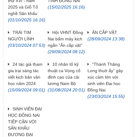
thứ XVI - năm
TỈNH ĐỒNG NAI
2025 và Giỗ Tổ
(15/02/2025 16:16)
nghề Sân khấu
(01/10/2025 16:16)
TRÁI TIM
Hội VHNT Đồng
ĂN CẮP VẶT
NGƯỜI LÍNH
Nai bấm máy kịch
(28/09/2024 13:38)
(03/10/2024 07:53)
ngắn “Ăn cắp vặt”
(29/09/2024 08:12)
24 tác giả tham
10 nhân tố kỹ
“Thành Thăng
gia trại sáng tác
thuật ca Vọng cổ
Long thuở ấy” gây
viết kịch bản văn
đỉnh cao của cải
xúc cảm lớn với
học năm 2024
lương Nam Bộ
sinh viên Đại học
(15/09/2024 09:01)
(31/08/2024 20:01)
Đồng Nai
(23/03/2024 15:55)
SINH VIÊN ĐẠI
HỌC ĐỒNG NAI
TIẾP CẬN VỚI
SÂN KHẤU
ĐƯƠNG ĐẠI