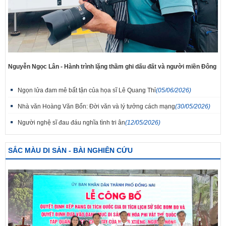
Nguyễn Ngọc Lân - Hành trình lặng thầm ghi dấu đất và người miền Đông
Ngọn lửa đam mê bất tận của họa sĩ Lê Quang Thỉ
(05/06/2026)
Nhà văn Hoàng Văn Bổn: Đời văn và lý tưởng cách mạng
(30/05/2026)
Người nghệ sĩ đau đáu nghĩa tình tri ân
(12/05/2026)
SẮC MÀU DI SẢN - BÀI NGHIÊN CỨU