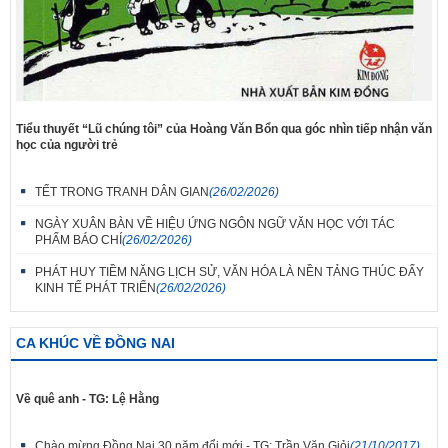
Tiểu thuyết “Lũ chúng tôi” của Hoàng Văn Bổn qua góc nhìn tiếp nhận văn
học của người trẻ
TẾT TRONG TRANH DÂN GIAN
(26/02/2026)
NGÀY XUÂN BÀN VỀ HIỆU ỨNG NGÔN NGỮ VĂN HỌC VỚI TÁC
PHẨM BÁO CHÍ
(26/02/2026)
PHÁT HUY TIỀM NĂNG LỊCH SỬ, VĂN HÓA LÀ NỀN TẢNG THÚC ĐẨY
KINH TẾ PHÁT TRIỂN
(26/02/2026)
CA KHÚC VỀ ĐỒNG NAI
Về quê anh - TG: Lệ Hằng
Chào mừng Đồng Nai 30 năm đổi mới - TG: Trần Văn Giỏi
(21/10/2017)