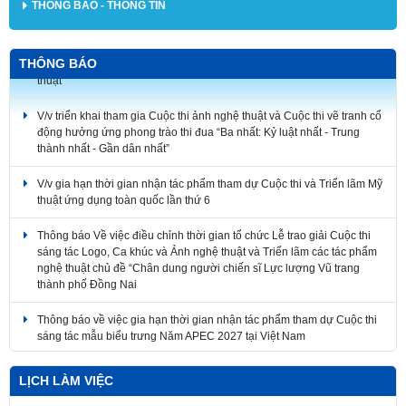
THÔNG BÁO - THÔNG TIN
THÔNG BÁO
V/v triển khai tham gia Cuộc thi ảnh nghệ thuật và Cuộc thi vẽ tranh cổ
động hưởng ứng phong trào thi đua “Ba nhất: Kỷ luật nhất - Trung
thành nhất - Gần dân nhất”
V/v gia hạn thời gian nhận tác phẩm tham dự Cuộc thi và Triển lãm Mỹ
thuật ứng dụng toàn quốc lần thứ 6
Thông báo Về việc điều chỉnh thời gian tổ chức Lễ trao giải Cuộc thi
sáng tác Logo, Ca khúc và Ảnh nghệ thuật và Triển lãm các tác phẩm
nghệ thuật chủ đề “Chân dung người chiến sĩ Lực lượng Vũ trang
thành phố Đồng Nai
Thông báo về việc gia hạn thời gian nhận tác phẩm tham dự Cuộc thi
sáng tác mẫu biểu trưng Năm APEC 2027 tại Việt Nam
Về việc điều chỉnh thời gian tổ chức Lễ trao giải Cuộc thi sáng tác
Logo, Ca khúc và Ảnh nghệ thuật và Triển lãm các tác phẩm nghệ
thuật
LỊCH LÀM VIỆC