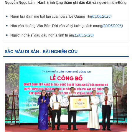
Nguyễn Ngọc Lân - Hành trình lặng thầm ghi dấu đất và người miền Đông
Ngọn lửa đam mê bất tận của họa sĩ Lê Quang Thỉ
(05/06/2026)
Nhà văn Hoàng Văn Bổn: Đời văn và lý tưởng cách mạng
(30/05/2026)
Người nghệ sĩ đau đáu nghĩa tình tri ân
(12/05/2026)
SẮC MÀU DI SẢN - BÀI NGHIÊN CỨU