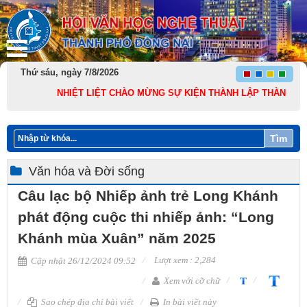
Thứ sáu, ngày 7/8/2026
NHIỆT LIỆT CHÀO MỪNG SỰ KIỆN THÀNH LẬP THÀNH PHỐ ĐỒNG 
Tìm
Văn hóa và Đời sống
Câu lạc bộ Nhiếp ảnh trẻ Long Khánh
phát động cuộc thi nhiếp ảnh: “Long
Khánh mùa Xuân” năm 2025
Lượt xem : 2,284
Cập nhật 26/12/2024 09:52
Xem với cỡ chữ
Sao chép địa chỉ bài viết
In bài viết này