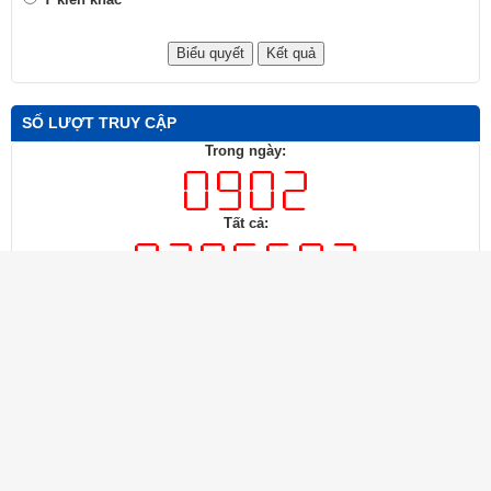
SỐ LƯỢT TRUY CẬP
Trong ngày:
Tất cả:
Trang chủ
Liên hệ
Cấu trúc trang
Đăng nhập
HỘI VĂN HỌC NGHỆ THUẬT THÀNH PHỐ ĐỒNG NAI
Địa chỉ: Số 30, Nguyễn Ái Quốc, phường Tam Hiệp, thành phố Đồng
Nai
Điện thoại : 02513.822.992; Email: hvhnt@dongnai.gov.vn