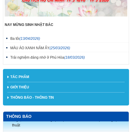
NAY MỪNG SINH NHẬT BÁC
Ba tôi
(13/04/2026)
MÀU ÁO XANH NĂM ẤY
(25/03/2026)
Trải nghiệm đáng nhớ ở Phú Hòa
(18/03/2026)
TÁC PHẨM
GIỚI THIỆU
THÔNG BÁO - THÔNG TIN
THÔNG BÁO
V/v triển khai tham gia Cuộc thi ảnh nghệ thuật và Cuộc thi vẽ tranh cổ
động hưởng ứng phong trào thi đua “Ba nhất: Kỷ luật nhất - Trung