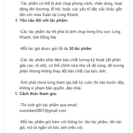
-Tác phẩm có thể là ảnh chụp phong cảnh, chân dung, hoạt
động đời thường, lễ hội, hoặc các yếu tố đặc sắc khác gắn
liền với mùa Xuân tại Long Khánh.
Yêu cầu đối với tác phẩm:
-Các tác phẩm dự thi phải là ảnh chụp trong khu vực Long
Khánh, tỉnh Đồng Nai
-Mỗi tác giả được gửi tối đa
10 tác phẩm
.
-Các tác phẩm phải đảm bảo chất lượng kỹ thuật (độ phân
giải cao, rõ nét), có thể chỉnh sửa nhẹ về độ sáng, độ tương
phản nhưng không thay đổi bản chất của bức ảnh.
-Ảnh phải chưa từng tham gia bất kỳ cuộc thi nào trước đây,
không vi phạm bản quyền, đạo nhái.
Cách thức tham gia:
-Thí sinh gửi tác phẩm qua email :
vusonlam0807@gmail.com
-Mỗi tác phẩm gửi kèm với thông tin: tên tác phẩm, tên tác
giả, mô tả ngắn về bức ảnh (nếu có).