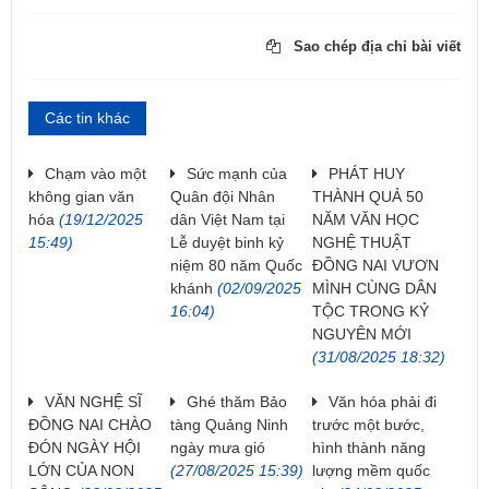
Sao chép địa chỉ bài viết
Các tin khác
Chạm vào một
Sức mạnh của
PHÁT HUY
không gian văn
Quân đội Nhân
THÀNH QUẢ 50
hóa
(19/12/2025
dân Việt Nam tại
NĂM VĂN HỌC
15:49)
Lễ duyệt binh kỷ
NGHỆ THUẬT
niệm 80 năm Quốc
ĐỒNG NAI VƯƠN
khánh
(02/09/2025
MÌNH CÙNG DÂN
16:04)
TỘC TRONG KỶ
NGUYÊN MỚI
(31/08/2025 18:32)
VĂN NGHỆ SĨ
Ghé thăm Bảo
Văn hóa phải đi
ĐỒNG NAI CHÀO
tàng Quảng Ninh
trước một bước,
ĐÓN NGÀY HỘI
ngày mưa gió
hình thành năng
LỚN CỦA NON
(27/08/2025 15:39)
lượng mềm quốc