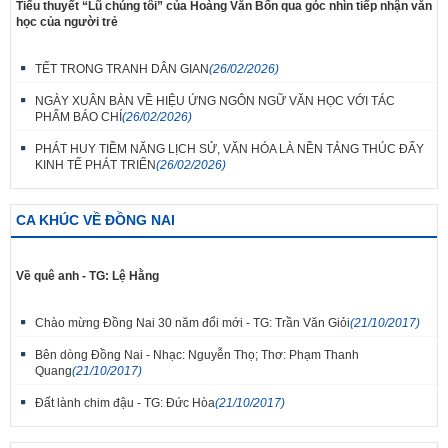
Tiểu thuyết “Lũ chúng tôi” của Hoàng Văn Bổn qua góc nhìn tiếp nhận văn
học của người trẻ
TẾT TRONG TRANH DÂN GIAN
(26/02/2026)
NGÀY XUÂN BÀN VỀ HIỆU ỨNG NGÔN NGỮ VĂN HỌC VỚI TÁC
PHẨM BÁO CHÍ
(26/02/2026)
PHÁT HUY TIỀM NĂNG LỊCH SỬ, VĂN HÓA LÀ NỀN TẢNG THÚC ĐẨY
KINH TẾ PHÁT TRIỂN
(26/02/2026)
CA KHÚC VỀ ĐỒNG NAI
Về quê anh - TG: Lệ Hằng
Chào mừng Đồng Nai 30 năm đổi mới - TG: Trần Văn Giỏi
(21/10/2017)
Bên dòng Đồng Nai - Nhạc: Nguyễn Thọ; Thơ: Phạm Thanh
Quang
(21/10/2017)
Đất lành chim đậu - TG: Đức Hòa
(21/10/2017)